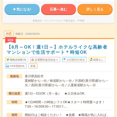
気になる!
応募へ進む
詳しく見る
派遣会社
マンパワーグループ株式会社 中四国
未読
掲載日
2026/08/05
NEW
【8月～OK！週1日～】ホテルライクな高齢者
マンションで生活サポート＊時短OK
職種未経験OK
交通費別途支給あり
土日祝日が休み
残業なし
WEB登録OK
派遣
香川県高松市
勤務地
栗林駅から---分／林道駅から---分／片原町(香川県)駅から---
分／高田(香川県)駅から---分／八栗新道駅から---分
週1日～5日OK（月～金） ★土日休みOK
曜日頻度
★1日4時間～の時短シフトOK★スタート時間選べます！
時間
7:00～16:009:00～17:0011:…
開始日はご相談ください！ ★急募 ★職場が気に入れば、
期間