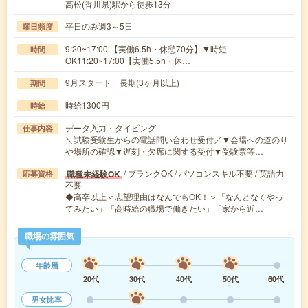
高松(香川県)駅から徒歩13分
平日のみ週3～5日
曜日頻度
9:20~17:00 【実働6.5h・休憩70分】▼時短
時間
OK11:20~17:00【実働5.5h・休…
9月スタート 長期(3ヶ月以上)
期間
時給1300円
時給
データ入力・タイピング
仕事内容
＼試験受験生からの電話問い合わせ受付／▼会場への道のり
や場所の確認▼遅刻・欠席に関する受付▼受験票等…
/ ブランクOK / パソコンスキル不要 / 英語力
職種未経験OK
応募資格
不要
◆高卒以上＜志望理由はなんでもOK！＞「なんとなくやっ
てみたい」「高時給の職場で働きたい」「家から近…
職場の雰囲気
年齢層
20代
30代
40代
50代
60代
男女比率