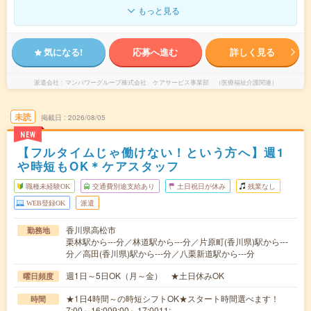
もっと見る
気になる!
応募へ進む
詳しく見る
派遣会社
マンパワーグループ株式会社 ケアサービス事業部 （医療福祉介護関連）
未読
掲載日
2026/08/05
NEW
【フルタイムじゃ働けない！という方へ】週1
や時短もOK＊ケアスタッフ
職種未経験OK
交通費別途支給あり
土日祝日が休み
残業なし
WEB登録OK
派遣
香川県高松市
勤務地
栗林駅から---分／林道駅から---分／片原町(香川県)駅から---
分／高田(香川県)駅から---分／八栗新道駅から---分
週1日～5日OK（月～金） ★土日休みOK
曜日頻度
★1日4時間～の時短シフトOK★スタート時間選べます！
時間
7:00～16:009:00～17:0011:…