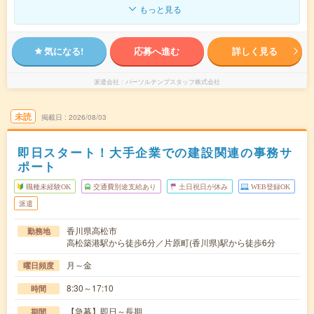
もっと見る
気になる!
応募へ進む
詳しく見る
派遣会社
パーソルテンプスタッフ株式会社
未読
掲載日
2026/08/03
即日スタート！大手企業での建設関連の事務サ
ポート
職種未経験OK
交通費別途支給あり
土日祝日が休み
WEB登録OK
派遣
香川県高松市
勤務地
高松築港駅から徒歩6分／片原町(香川県)駅から徒歩6分
月～金
曜日頻度
8:30～17:10
時間
【急募】即日～長期
期間