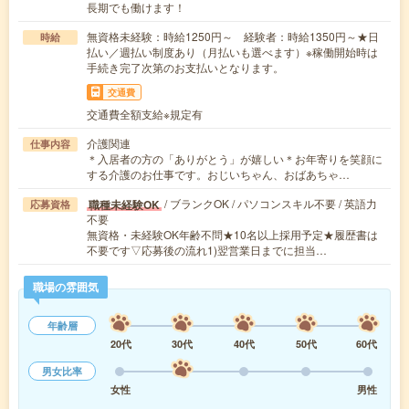
長期でも働けます！
無資格未経験：時給1250円～ 経験者：時給1350円～★日
時給
払い／週払い制度あり（月払いも選べます）※稼働開始時は
手続き完了次第のお支払いとなります。
交通費
交通費全額支給※規定有
介護関連
仕事内容
＊入居者の方の「ありがとう」が嬉しい＊お年寄りを笑顔に
する介護のお仕事です。おじいちゃん、おばあちゃ…
/ ブランクOK / パソコンスキル不要 / 英語力
職種未経験OK
応募資格
不要
無資格・未経験OK年齢不問★10名以上採用予定★履歴書は
不要です▽応募後の流れ1)翌営業日までに担当…
職場の雰囲気
年齢層
20代
30代
40代
50代
60代
男女比率
女性
男性