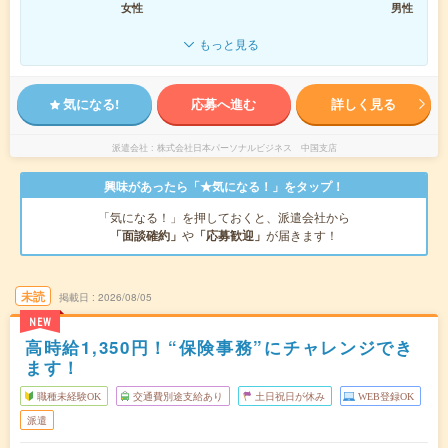
女性
男性
もっと見る
気になる!
応募へ進む
詳しく見る
派遣会社
株式会社日本パーソナルビジネス 中国支店
興味があったら「★気になる！」をタップ！
「気になる！」を押しておくと、派遣会社から
「面談確約」
や
「応募歓迎」
が届きます！
未読
掲載日
2026/08/05
NEW
高時給1,350円！“保険事務”にチャレンジでき
ます！
職種未経験OK
交通費別途支給あり
土日祝日が休み
WEB登録OK
派遣