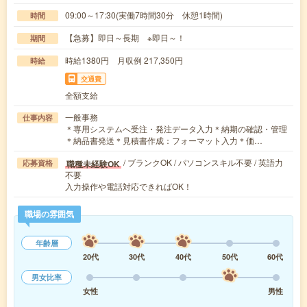
09:00～17:30(実働7時間30分 休憩1時間)
時間
【急募】即日～長期 ※即日～！
期間
時給1380円 月収例 217,350円
時給
交通費
全額支給
一般事務
仕事内容
＊専用システムへ受注・発注データ入力＊納期の確認・管理
＊納品書発送＊見積書作成：フォーマット入力＊価…
/ ブランクOK / パソコンスキル不要 / 英語力
職種未経験OK
応募資格
不要
入力操作や電話対応できればOK！
職場の雰囲気
年齢層
20代
30代
40代
50代
60代
男女比率
女性
男性