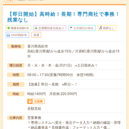
【即日開始】高時給！長期！専門商社で事務！
残業なし
職種未経験OK
交通費別途支給あり
土日祝日が休み
残業なし
WEB登録OK
派遣
香川県高松市
勤務地
高松(香川県)駅から徒歩15分／片原町(香川県)駅から徒歩15
分
月・火・水・木・金(月21日) ※土日祝休み！
曜日頻度
09:00～17:30(実働7時間30分 休憩1時間)
時間
【急募】即日～長期 ※即日～！
期間
時給1400円 月収例 220,500円
時給
交通費
全額支給
営業事務
仕事内容
＊専用システムへ受注・発注データ入力＊納期の確認・管理
＊納品書発送＊見積書作成：フォーマット入力＊価…