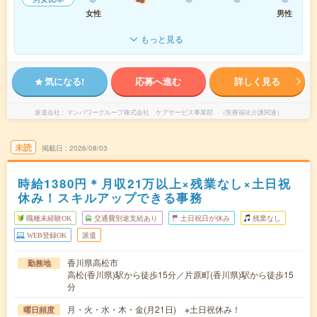
女性
男性
もっと見る
気になる!
応募へ進む
詳しく見る
派遣会社
マンパワーグループ株式会社 ケアサービス事業部 （医療福祉介護関連）
未読
掲載日
2026/08/03
時給1380円＊月収21万以上×残業なし×土日祝
休み！スキルアップできる事務
職種未経験OK
交通費別途支給あり
土日祝日が休み
残業なし
WEB登録OK
派遣
香川県高松市
勤務地
高松(香川県)駅から徒歩15分／片原町(香川県)駅から徒歩15
分
月・火・水・木・金(月21日) ※土日祝休み！
曜日頻度