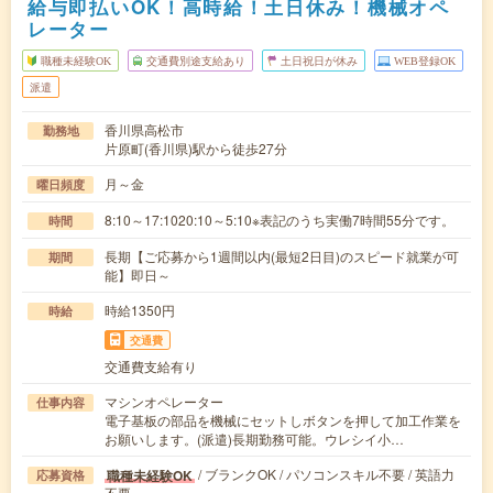
給与即払いOK！高時給！土日休み！機械オペ
レーター
職種未経験OK
交通費別途支給あり
土日祝日が休み
WEB登録OK
派遣
香川県高松市
勤務地
片原町(香川県)駅から徒歩27分
月～金
曜日頻度
8:10～17:1020:10～5:10※表記のうち実働7時間55分です。
時間
長期【ご応募から1週間以内(最短2日目)のスピード就業が可
期間
能】即日～
時給1350円
時給
交通費
交通費支給有り
マシンオペレーター
仕事内容
電子基板の部品を機械にセットしボタンを押して加工作業を
お願いします。(派遣)長期勤務可能。ウレシイ小…
/ ブランクOK / パソコンスキル不要 / 英語力
職種未経験OK
応募資格
不要