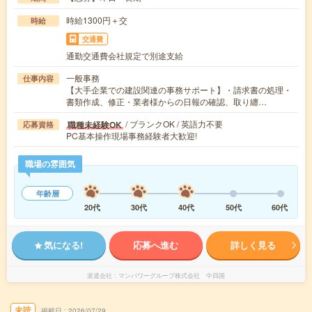
時給1300円＋交
時給
交通費
通勤交通費会社規定で別途支給
一般事務
仕事内容
【大手企業での建設関連の事務サポート】・請求書の処理・
書類作成、修正・業者様からの日報の確認、取り纏…
/ ブランクOK / 英語力不要
職種未経験OK
応募資格
PC基本操作現場事務経験者大歓迎!
職場の雰囲気
年齢層
20代
30代
40代
50代
60代
気になる!
応募へ進む
詳しく見る
派遣会社
マンパワーグループ株式会社 中四国
未読
掲載日
2026/07/29