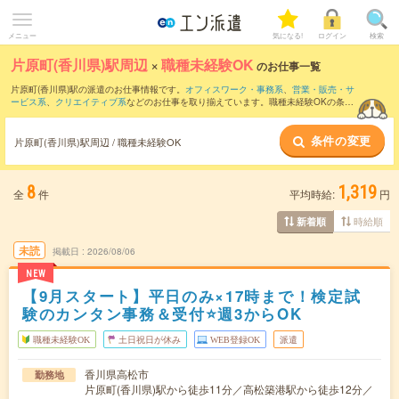
メニュー
気になる!
ログイン
検索
片原町(香川県)駅周辺
×
職種未経験OK
のお仕事一覧
片原町(香川県)駅の派遣のお仕事情報です。
オフィスワーク・事務系
、
営業・販売・サ
ービス系
、
クリエイティブ系
などのお仕事を取り揃えています。職種未経験OKの条件
の他に、
交通費別途支給あり
、
友だちと一緒の応募OK
、
週4日勤務
などのこだわり条
件も取り揃えています。
条件の変更
片原町(香川県)駅周辺 / 職種未経験OK
8
1,319
全
件
平均時給:
円
時給順
新着順
未読
掲載日
2026/08/06
NEW
【9月スタート】平日のみ×17時まで！検定試
験のカンタン事務＆受付⭐週3からOK
職種未経験OK
土日祝日が休み
WEB登録OK
派遣
香川県高松市
勤務地
片原町(香川県)駅から徒歩11分／高松築港駅から徒歩12分／