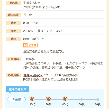
香川県高松市
勤務地
片原町(香川県)駅から徒歩9分
月～金
曜日頻度
9:00～17:00
時間
2026/7/1～長期 ※7月～OK！
期間
時給1350円＋交
時給
交通費
通勤交通費会社規定で別途支給
一般事務
仕事内容
【保険会社でのサポート事務】・社外アジャスター(事故調査
員)への発注・書類送付や作成、相手先のデータ…
/ ブランクOK / 英語力不要
職種未経験OK
応募資格
PC基本操作お電話対応のご経験者大歓迎!
職場の雰囲気
年齢層
20代
30代
40代
50代
60代