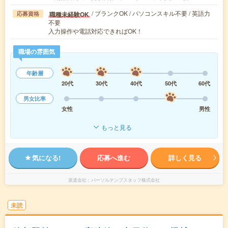
/ ブランクOK / パソコンスキル不要 / 英語力
職種未経験OK
応募資格
不要
入力操作や電話対応できればOK！
職場の雰囲気
年齢層
20代
30代
40代
50代
60代
男女比率
女性
男性
もっと見る
気になる!
応募へ進む
詳しく見る
派遣会社
パーソルテンプスタッフ株式会社
未読