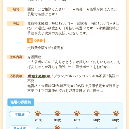
開始日はご相談ください！ ★急募 ★職場が気に入れば、
期間
長期でも働けます！
無資格未経験：時給1250円～ 経験者：時給1350円～★日
時給
払い／週払い制度あり（月払いも選べます）※稼働開始時は
手続き完了次第のお支払いとなります。
交通費
交通費全額支給※規定有
介護関連
仕事内容
＊入居者の方の「ありがとう」が嬉しい＊おじいちゃん、お
ばあちゃんが暮らす施設での生活サポートをお任せ…
/ ブランクOK / パソコンスキル不要 / 英語力
職種未経験OK
応募資格
不要
無資格・未経験OK年齢不問★10名以上採用予定★履歴書は
不要です▽応募後の流れ1)翌営業日までに担当…
職場の雰囲気
年齢層
20代
30代
40代
50代
60代
男女比率