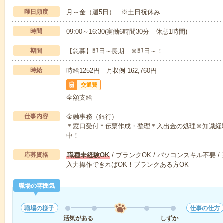
曜日頻度
月～金（週5日） ※土日祝休み
時間
09:00～16:30(実働6時間30分 休憩1時間)
期間
【急募】即日～長期 ※即日～！
時給
時給1252円 月収例 162,760円
交通費
全額支給
仕事内容
金融事務（銀行）
＊窓口受付＊伝票作成・整理＊入出金の処理※知識経
中！
応募資格
職種未経験OK
/ ブランクOK / パソコンスキル不要 /
入力操作できればOK！ブランクある方OK
職場の雰囲気
職場の様子
仕事の仕方
活気がある
しずか