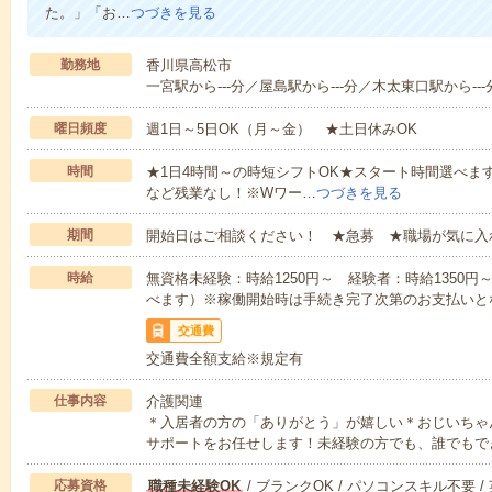
た。」「お…
つづきを見る
勤務地
香川県高松市
一宮駅から---分／屋島駅から---分／木太東口駅から---
曜日頻度
週1日～5日OK（月～金） ★土日休みOK
時間
★1日4時間～の時短シフトOK★スタート時間選べます！7:00～1
など残業なし！※Wワー…
つづきを見る
期間
開始日はご相談ください！ ★急募 ★職場が気に入
時給
無資格未経験：時給1250円～ 経験者：時給1350
べます）※稼働開始時は手続き完了次第のお支払いと
交通費
交通費全額支給※規定有
仕事内容
介護関連
＊入居者の方の「ありがとう」が嬉しい＊おじいちゃ
サポートをお任せします！未経験の方でも、誰でもで
応募資格
職種未経験OK
/ ブランクOK / パソコンスキル不要 /