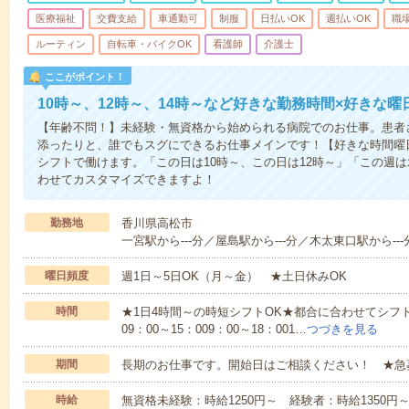
医療福祉
交費支給
車通勤可
制服
日払いOK
週払いOK
職
ルーティン
自転車・バイクOK
看護師
介護士
ここがポイント！
10時～、12時～、14時～など好きな勤務時間×好きな曜
【年齢不問！】未経験・無資格から始められる病院でのお仕事。患者
添ったりと、誰でもスグにできるお仕事メインです！【好きな時間曜日
シフトで働けます。「この日は10時～、この日は12時～」「この週
わせてカスタマイズできますよ！
勤務地
香川県高松市
一宮駅から---分／屋島駅から---分／木太東口駅から---
曜日頻度
週1日～5日OK（月～金） ★土日休みOK
時間
★1日4時間～の時短シフトOK★都合に合わせてシフト
09：00～15：009：00～18：001…
つづきを見る
期間
長期のお仕事です。開始日はご相談ください！ ★急
時給
無資格未経験：時給1250円～ 経験者：時給1350