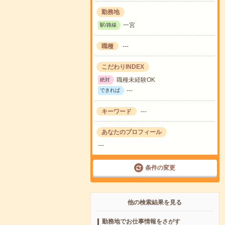
勤務地
一宮
駅/路線
職種
---
こだわりINDEX
職種未経験OK
絶対
---
できれば
キーワード
---
あなたのプロフィール
---
条件の変更
他の検索結果を見る
勤務地でお仕事情報をさがす