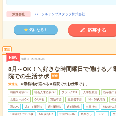
パーソルテンプスタッフ株式会社
派遣会社
応募する
気になる！
未読
NEW
掲載日
2026/08/03
8月～OK！＼好きな時間曜日で働ける／
院での生活サポ
派遣
≪勤務地が選べる≫病院でのお仕事です。
派遣先
職種未経験OK
社会人未経験OK
ブランクOK
大学生歓迎
既卒第二
友達と一緒OK
OA不要
英語不要
履歴書不要
40～50代活躍
6
週1OK
週2～3日勤務
週4日勤務
週5日勤務
土日祝休
朝10時以
17時前までの仕事
5ｈ以内OK
午後のみOK
残業なし
シフト
交