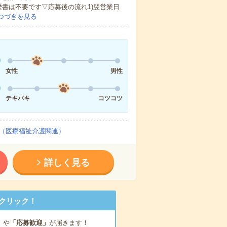
歴書は不要です▽応募後の流れ1)翌営業日
つづきを見る
女性
男性
テキパキ
コツコツ
（医療福祉介護関連）
詳しく見る
クリック！
」
や
「応募歓迎」
が届きます！