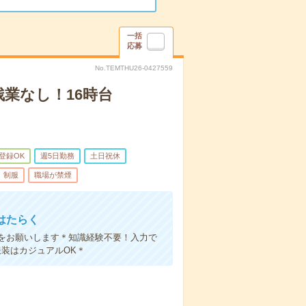
一括
応募
No.TEMTHU26-0427559
業なし！16時台
B登録OK
週5日勤務
土日祝休
制服
職場が禁煙
はたらく
をお願いします＊知識経験不要！入力で
装はカジュアルOK＊