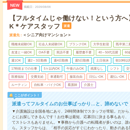
NEW
掲載日
2026/08/06
【フルタイムじゃ働けない！という方へ
K＊ケアスタッフ
派遣
＜シニア向けマンション＞
派遣先
職種未経験OK
社会人未経験OK
ブランクOK
大学生歓迎
既卒第二
友達と一緒OK
OA不要
英語不要
履歴書不要
40～50代活躍
6
週1OK
週2～3日勤務
週4日勤務
週5日勤務
土日祝休
朝10時以
17時前までの仕事
5ｈ以内OK
午後のみOK
残業なし
シフト
交
医療福祉
交費支給
車通勤可
服装自由
日払いOK
週払いOK
ルーティン
自転車・バイクOK
看護師
介護士
ここがポイント！
派遣ってフルタイムのお仕事ばっかり…と、諦めないで
▼介護施設は全国各地にあり、24時間体制でスタッフが常駐。だか
とにお探しできるんです！お仕事は最短、応募日に決まる事もあり、
てストレスもありません。▼事務から介護への転職者が多いのは、誰
ら。スタッフからは、「相手の反応がすぐにわかったり、動きのある