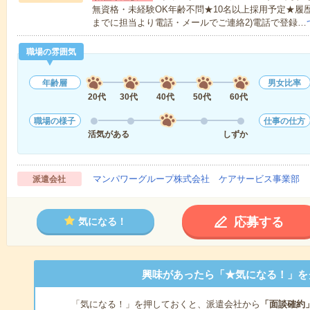
無資格・未経験OK年齢不問★10名以上採用予定★履
までに担当より電話・メールでご連絡2)電話で登録…
職場の雰囲気
年齢層
男女比率
20代
30代
40代
50代
60代
職場の様子
仕事の仕方
活気がある
しずか
マンパワーグループ株式会社 ケアサービス事業部 
派遣会社
応募する
気になる！
興味があったら「★気になる！」を
「気になる！」を押しておくと、派遣会社から
「面談確約