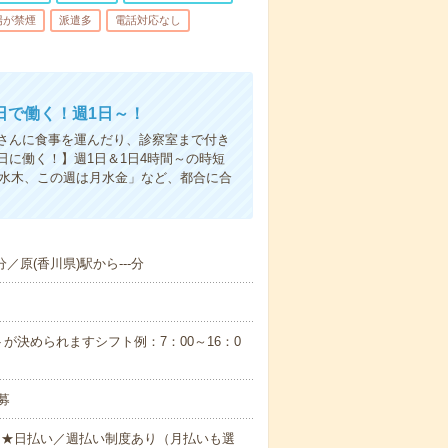
場が禁煙
派遣多
電話対応なし
日で働く！週1日～！
さんに食事を運んだり、診察室まで付き
に働く！】週1日＆1日4時間～の時短
は水木、この週は月水金」など、都合に合
分／原(香川県)駅から---分
が決められますシフト例：7：00～16：0
募
円～★日払い／週払い制度あり（月払いも選