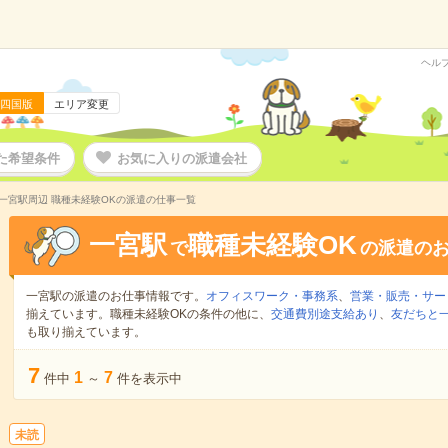
ヘル
四国版
エリア変更
た希望条件
お気に入りの派遣会社
一宮駅周辺 職種未経験OKの派遣の仕事一覧
一宮駅
職種未経験OK
で
の派遣の
一宮駅の派遣のお仕事情報です。
オフィスワーク・事務系
、
営業・販売・サー
揃えています。職種未経験OKの条件の他に、
交通費別途支給あり
、
友だちと一
も取り揃えています。
7
1
7
件中
～
件を表示中
未読