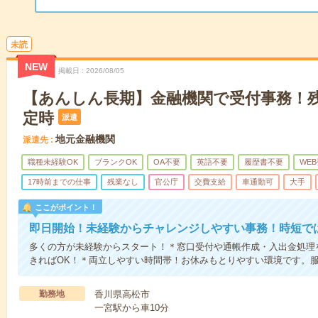
未読
NEW
掲載日
2026/08/05
【あんしん長期】金融機関で受付事務！残
定時
派遣
地元金融機関
派遣先
職種未経験OK
ブランクOK
OA不要
英語不要
履歴書不要
WE
17時前までの仕事
残業なし
官公庁
交費支給
車通勤可
大手
ここがポイント！
即日開始！未経験からチャレンジしやすい事務！時短で
多くの方が未経験からスタート！＊窓口受付や通帳作成・入出金処理
きればOK！＊両立しやすい時間帯！お休みもとりやすい環境です。服
勤務地
香川県高松市
一宮駅から車10分