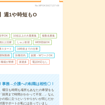
No.MPGKS927137-06
】週1や時短もO
新卒OK
10名以上の大量募集
複数名募集
0歳以上活躍
しゅふ歓迎
WEB登録OK
降スタート
16時前までの仕事
替制勤務
扶養控内
副業・WワークOK
職場が禁煙
派遣多
電話対応なし
！事務→介護への転職は相性〇！
ら、曜日も時間も場所もあなたの希望をも
「採用まで時間がかかって不安…」なん
かの役に立つというやりがいが同じだか
対面サポートが私には合っていまし