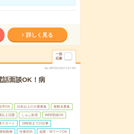
詳しく見る
一括
応募
No.MPGKS927137-06
電話面談OK！病
新卒OK
10名以上の大量募集
複数名募集
0歳以上活躍
しゅふ歓迎
WEB登録OK
降スタート
16時前までの仕事
替制勤務
扶養控内
副業・WワークOK