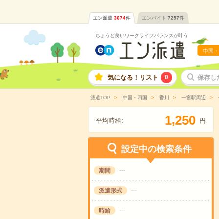
エン派遣
3674
件
エンバイト
7257
件
ちょうど良いワークライフバランスが叶う
中国・
気になる！リスト
0
保存し
派遣TOP
中国・四国
香川
一宮駅周辺
,
1
2
5
0
平均時給:
円
設定中の検索条件
期間
---
派遣形式
---
時給
---