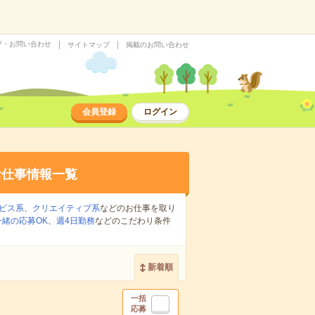
プ・お問い合わせ
サイトマップ
掲載のお問い合わせ
会員登録
ログイン
お仕事情報一覧
ビス系
、
クリエイティブ系
などのお仕事を取り
緒の応募OK
、
週4日勤務
などのこだわり条件
新着順
一括
応募