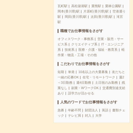
瓦町駅
高松築港駅
栗熊駅
栗林公園駅
岡本(香川県)駅
片原町(香川県)駅
空港通り
駅
岡田(香川県)駅
太田(香川県)駅
滝宮
駅
職種でお仕事情報をさがす
オフィスワーク・事務系
営業・販売・サー
ビス系
クリエイティブ系
IT・エンジニア
系
技術系
医療・介護・福祉・教育系
軽
作業・物流・工場・その他
こだわりでお仕事情報をさがす
短期
単発
10名以上の大量募集
友だちと
一緒の応募OK
在宅・リモートワーク
週2
～3日勤務
週4日勤務
土日祝のみ勤務
残
業なし
副業・WワークOK
交通費別途支給
あり
語学力が活かせる
人気のワードでお仕事情報をさがす
急募
年齢不問
財団法人
英語
書類チェ
ック
テレビ局
封入
大学