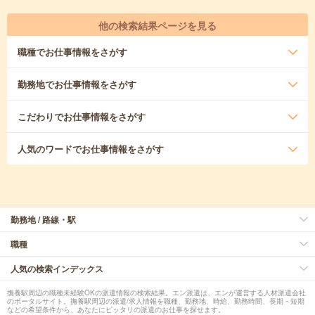
他の検索結果ページを見る
職種
でお仕事情報をさがす
勤務地
でお仕事情報をさがす
こだわり
でお仕事情報をさがす
人気のワード
でお仕事情報をさがす
勤務地 / 路線・駅
職種
人気の検索インデックス
撫養駅周辺の職種未経験OKの派遣情報の検索結果。エン派遣は、エンが運営する人材派遣会社
のポータルサイト。撫養駅周辺の派遣/求人情報を職種、勤務地、時給、勤務時間、長期・短期
などの希望条件から、あなたにピッタリの派遣のお仕事を探せます。