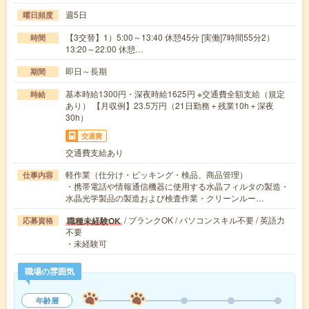
週5日
曜日頻度
【3交替】1）5:00～13:40 休憩45分 [実働]7時間55分2）
時間
13:20～22:00 休憩…
即日～長期
期間
基本時給1300円・深夜時給1625円 ※交通費全額支給（規定
時給
あり） 【月収例】23.5万円（21日勤務＋残業10h＋深夜
30h）
交通費
交通費支給あり
軽作業（仕分け・ピッキング・検品、商品管理）
仕事内容
・携帯電話や情報通信機器に使用する水晶フィルタの製造・
水晶光学製品の製造および検査作業・クリーンルー…
/ ブランクOK / パソコンスキル不要 / 英語力
職種未経験OK
応募資格
不要
・未経験可
職場の雰囲気
年齢層