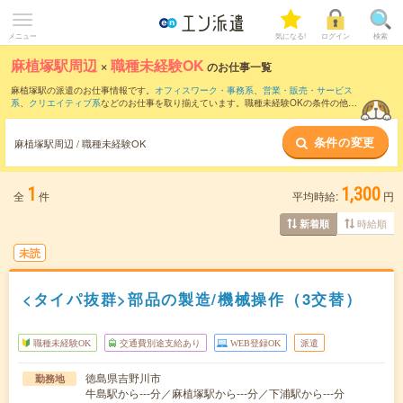
メニュー
気になる!
ログイン
検索
麻植塚駅周辺
×
職種未経験OK
のお仕事一覧
麻植塚駅の派遣のお仕事情報です。
オフィスワーク・事務系
、
営業・販売・サービス
系
、
クリエイティブ系
などのお仕事を取り揃えています。職種未経験OKの条件の他
に、
交通費別途支給あり
、
友だちと一緒の応募OK
、
週4日勤務
などのこだわり条件も
取り揃えています。
条件の変更
麻植塚駅周辺 / 職種未経験OK
1
1,300
全
件
平均時給:
円
時給順
新着順
未読
<タイパ抜群>部品の製造/機械操作（3交替）
職種未経験OK
交通費別途支給あり
WEB登録OK
派遣
徳島県吉野川市
勤務地
牛島駅から---分／麻植塚駅から---分／下浦駅から---分