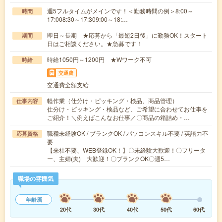
週5フルタイムがメインです！＜勤務時間の例＞8:00～
時間
17:008:30～17:309:00～18:…
即日～長期 ★応募から「最短2日後」に勤務OK！スタート
期間
日はご相談ください。★急募です！
時給1050円～1200円 ★Wワーク不可
時給
交通費
交通費全額支給
軽作業（仕分け・ピッキング・検品、商品管理）
仕事内容
仕分け・ピッキング・検品など、ご希望に合わせてお仕事を
ご紹介！＼例えばこんなお仕事／〇商品の箱詰め・…
職種未経験OK / ブランクOK / パソコンスキル不要 / 英語力不
応募資格
要
【来社不要、WEB登録OK！】〇未経験大歓迎！〇フリータ
ー、主婦(夫) 大歓迎！〇ブランクOK〇週5…
職場の雰囲気
年齢層
20代
30代
40代
50代
60代