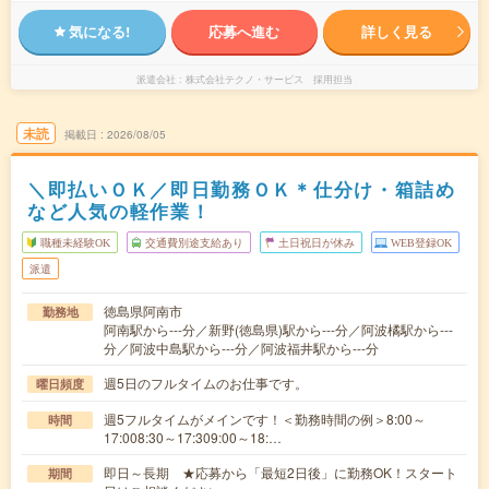
気になる!
応募へ進む
詳しく見る
派遣会社
株式会社テクノ・サービス 採用担当
未読
掲載日
2026/08/05
＼即払いＯＫ／即日勤務ＯＫ＊仕分け・箱詰め
など人気の軽作業！
職種未経験OK
交通費別途支給あり
土日祝日が休み
WEB登録OK
派遣
徳島県阿南市
勤務地
阿南駅から---分／新野(徳島県)駅から---分／阿波橘駅から---
分／阿波中島駅から---分／阿波福井駅から---分
週5日のフルタイムのお仕事です。
曜日頻度
週5フルタイムがメインです！＜勤務時間の例＞8:00～
時間
17:008:30～17:309:00～18:…
即日～長期 ★応募から「最短2日後」に勤務OK！スタート
期間