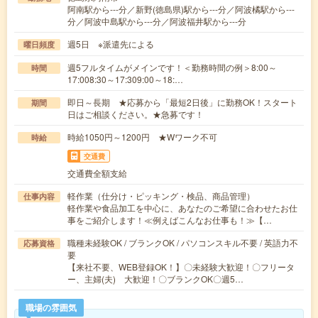
阿南駅から---分／新野(徳島県)駅から---分／阿波橘駅から---
分／阿波中島駅から---分／阿波福井駅から---分
週5日 ※派遣先による
曜日頻度
週5フルタイムがメインです！＜勤務時間の例＞8:00～
時間
17:008:30～17:309:00～18:…
即日～長期 ★応募から「最短2日後」に勤務OK！スタート
期間
日はご相談ください。★急募です！
時給1050円～1200円 ★Wワーク不可
時給
交通費
交通費全額支給
軽作業（仕分け・ピッキング・検品、商品管理）
仕事内容
軽作業や食品加工を中心に、あなたのご希望に合わせたお仕
事をご紹介します！≪例えばこんなお仕事も！≫【…
職種未経験OK / ブランクOK / パソコンスキル不要 / 英語力不
応募資格
要
【来社不要、WEB登録OK！】〇未経験大歓迎！〇フリータ
ー、主婦(夫) 大歓迎！〇ブランクOK〇週5…
職場の雰囲気