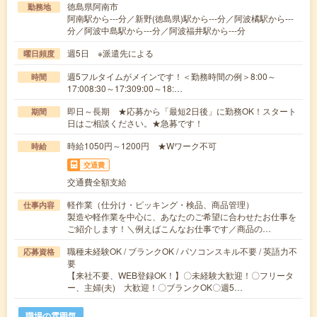
徳島県阿南市
勤務地
阿南駅から---分／新野(徳島県)駅から---分／阿波橘駅から---
分／阿波中島駅から---分／阿波福井駅から---分
週5日 ※派遣先による
曜日頻度
週5フルタイムがメインです！＜勤務時間の例＞8:00～
時間
17:008:30～17:309:00～18:…
即日～長期 ★応募から「最短2日後」に勤務OK！スタート
期間
日はご相談ください。★急募です！
時給1050円～1200円 ★Wワーク不可
時給
交通費
交通費全額支給
軽作業（仕分け・ピッキング・検品、商品管理）
仕事内容
製造や軽作業を中心に、あなたのご希望に合わせたお仕事を
ご紹介します！＼例えばこんなお仕事です／商品の…
職種未経験OK / ブランクOK / パソコンスキル不要 / 英語力不
応募資格
要
【来社不要、WEB登録OK！】〇未経験大歓迎！〇フリータ
ー、主婦(夫) 大歓迎！〇ブランクOK〇週5…
職場の雰囲気