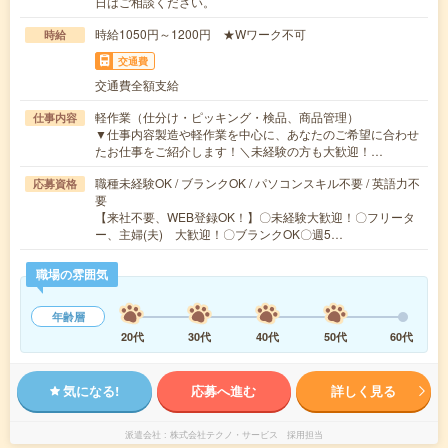
日はご相談ください。
時給1050円～1200円 ★Wワーク不可
時給
交通費
交通費全額支給
軽作業（仕分け・ピッキング・検品、商品管理）
仕事内容
▼仕事内容製造や軽作業を中心に、あなたのご希望に合わせ
たお仕事をご紹介します！＼未経験の方も大歓迎！…
職種未経験OK / ブランクOK / パソコンスキル不要 / 英語力不
応募資格
要
【来社不要、WEB登録OK！】〇未経験大歓迎！〇フリータ
ー、主婦(夫) 大歓迎！〇ブランクOK〇週5…
職場の雰囲気
年齢層
20代
30代
40代
50代
60代
気になる!
応募へ進む
詳しく見る
派遣会社
株式会社テクノ・サービス 採用担当