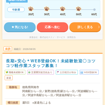
年齢層
20代
30代
40代
50代
60代
気になる!
応募へ進む
詳しく見る
派遣会社
株式会社テクノ・サービス 採用担当
未読
掲載日
2026/08/05
長期×安心＊WEB登録OK！未経験歓迎〇コツ
コツ軽作業スタッフ募集！
職種未経験OK
交通費別途支給あり
土日祝日が休み
WEB登録OK
派遣
徳島県阿南市
勤務地
阿南駅から---分／新野(徳島県)駅から---分／阿波橘駅から---
分／阿波中島駅から---分／阿波福井駅から---分
週5日 ※派遣先による
曜日頻度