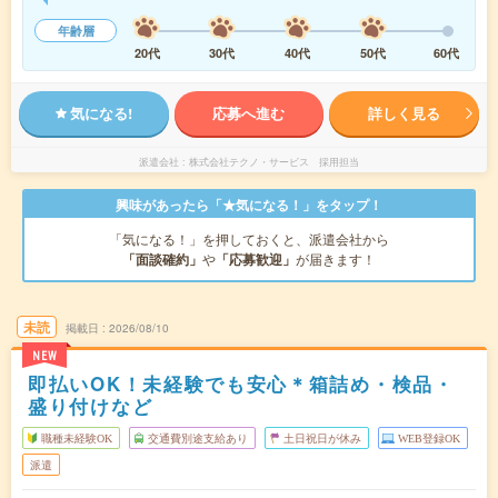
年齢層
20代
30代
40代
50代
60代
気になる!
応募へ進む
詳しく見る
派遣会社
株式会社テクノ・サービス 採用担当
興味があったら「★気になる！」をタップ！
「気になる！」を押しておくと、派遣会社から
「面談確約」
や
「応募歓迎」
が届きます！
未読
掲載日
2026/08/10
NEW
即払いOK！未経験でも安心＊箱詰め・検品・
盛り付けなど
職種未経験OK
交通費別途支給あり
土日祝日が休み
WEB登録OK
派遣