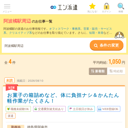
メニュー
気になる!
ログイン
検索
阿波橘駅周辺
のお仕事一覧
阿波橘駅の派遣のお仕事情報です。
オフィスワーク・事務系
、
営業・販売・サービス
系
、
クリエイティブ系
などのお仕事を取り揃えています。さらに、
短期
・
単発
などの
期間や、
職種未経験OK
などのこだわり条件で絞り込んでいただけます。
条件の変更
また、
阿波中島駅
・
阿南駅
・
新野(徳島県)駅
・
阿波福井駅
・
桑野駅
など近隣駅のお仕事
阿波橘駅周辺
もご確認いただけます。
4
1,050
全
件
平均時給:
円
時給順
新着順
未読
掲載日
2026/08/10
NEW
お菓子の箱詰めなど、体に負担ナシ＆かんたん
軽作業がたくさん！
職種未経験OK
交通費別途支給あり
土日祝日が休み
WEB登録OK
派遣
徳島県阿南市
勤務地