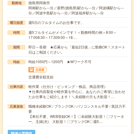
徳島県阿南市
勤務地
阿南駅から---分／新野(徳島県)駅から---分／阿波橘駅から---
分／阿波中島駅から---分／阿波福井駅から---分
週5日のフルタイムのお仕事です。
曜日頻度
週5フルタイムがメインです！＜勤務時間の例＞8:00～
時間
17:008:30～17:309:00～18:…
即日～長期 ★応募から「最短2日後」に勤務OK！スタート
期間
日はご相談ください。
時給1050円～1200円 ★Wワーク不可
時給
交通費
交通費全額支給
軽作業（仕分け・ピッキング・検品、商品管理）
仕事内容
▼仕事内容製造や軽作業を中心に、あなたのご希望に合わせ
たお仕事をご紹介します！＼未経験の方も大歓迎！…
職種未経験OK / ブランクOK / パソコンスキル不要 / 英語力不
応募資格
要
【来社不要、WEB登録OK！】〇未経験大歓迎！〇フリータ
ー、主婦(夫) 大歓迎！〇ブランクOK〇週5…
職場の雰囲気