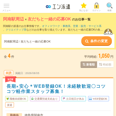
メニュー
気になる!
ログイン
検索
阿南駅周辺
×
友だちと一緒の応募OK
のお仕事一覧
阿南駅の派遣のお仕事情報です。
オフィスワーク・事務系
、
営業・販売・サービス系
、
クリエイティブ系
などのお仕事を取り揃えています。友だちと一緒の応募OKの条件
の他に、
交通費別途支給あり
、
職種未経験OK
、
週4日勤務
などのこだわり条件も取り
揃えています。
条件の変更
阿南駅周辺 / 友だちと一緒の応募OK
4
1,050
全
件
平均時給:
円
時給順
新着順
未読
掲載日
2026/08/05
NEW
長期×安心＊WEB登録OK！未経験歓迎〇コツ
コツ軽作業スタッフ募集！
職種未経験OK
交通費別途支給あり
土日祝日が休み
WEB登録OK
派遣
徳島県阿南市
勤務地