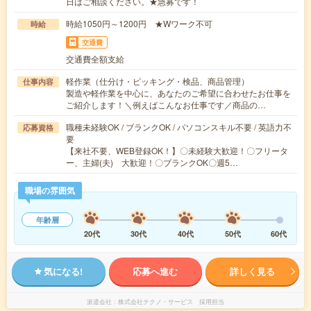
日はご相談ください。★急募です！
時給1050円～1200円 ★Wワーク不可
時給
交通費
交通費全額支給
軽作業（仕分け・ピッキング・検品、商品管理）
仕事内容
製造や軽作業を中心に、あなたのご希望に合わせたお仕事を
ご紹介します！＼例えばこんなお仕事です／商品の…
職種未経験OK / ブランクOK / パソコンスキル不要 / 英語力不
応募資格
要
【来社不要、WEB登録OK！】〇未経験大歓迎！〇フリータ
ー、主婦(夫) 大歓迎！〇ブランクOK〇週5…
職場の雰囲気
年齢層
20代
30代
40代
50代
60代
気になる!
応募へ進む
詳しく見る
派遣会社
株式会社テクノ・サービス 採用担当