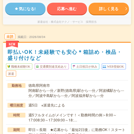
気になる!
応募へ進む
詳しく見る
派遣会社
株式会社テクノ・サービス 採用担当
未読
掲載日
2026/08/04
NEW
即払いOK！未経験でも安心＊箱詰め・検品・
盛り付けなど
職種未経験OK
交通費別途支給あり
土日祝日が休み
WEB登録OK
派遣
徳島県阿南市
勤務地
阿南駅から---分／新野(徳島県)駅から---分／阿波橘駅から---
分／阿波中島駅から---分／阿波福井駅から---分
週5日 ※派遣先による
曜日頻度
週5フルタイムがメインです！＜勤務時間の例＞8:00～
時間
17:008:30～17:309:00～18:…
即日～長期 ★応募から「最短2日後」に勤務OK！スタート
期間