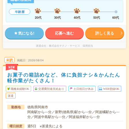
年齢層
20代
30代
40代
50代
60代
気になる!
応募へ進む
詳しく見る
派遣会社
株式会社テクノ・サービス 採用担当
未読
掲載日
2026/08/04
NEW
お菓子の箱詰めなど、体に負担ナシ＆かんたん
軽作業がたくさん！
職種未経験OK
交通費別途支給あり
土日祝日が休み
WEB登録OK
派遣
徳島県阿南市
勤務地
阿南駅から---分／新野(徳島県)駅から---分／阿波橘駅から---
分／阿波中島駅から---分／阿波福井駅から---分
週5日 ※派遣先による
曜日頻度