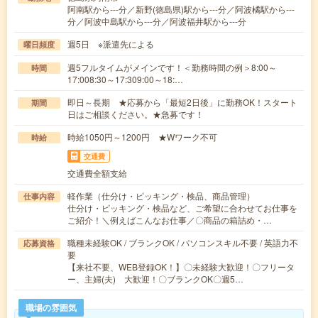
阿南駅から---分／新野(徳島県)駅から---分／阿波橘駅から---
分／阿波中島駅から---分／阿波福井駅から---分
週5日 ※派遣先による
曜日頻度
週5フルタイムがメインです！＜勤務時間の例＞8:00～
時間
17:008:30～17:309:00～18:…
即日～長期 ★応募から「最短2日後」に勤務OK！スタート
期間
日はご相談ください。★急募です！
時給1050円～1200円 ★Wワーク不可
時給
交通費
交通費全額支給
軽作業（仕分け・ピッキング・検品、商品管理）
仕事内容
仕分け・ピッキング・検品など、ご希望に合わせてお仕事を
ご紹介！＼例えばこんなお仕事／〇商品の箱詰め・…
職種未経験OK / ブランクOK / パソコンスキル不要 / 英語力不
応募資格
要
【来社不要、WEB登録OK！】〇未経験大歓迎！〇フリータ
ー、主婦(夫) 大歓迎！〇ブランクOK〇週5…
職場の雰囲気