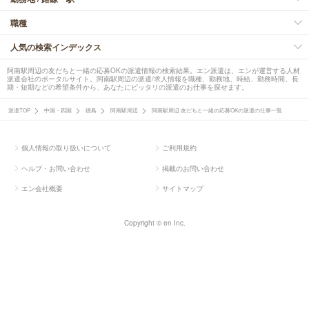
職種
人気の検索インデックス
阿南駅周辺の友だちと一緒の応募OKの派遣情報の検索結果。エン派遣は、エンが運営する人材
派遣会社のポータルサイト。阿南駅周辺の派遣/求人情報を職種、勤務地、時給、勤務時間、長
期・短期などの希望条件から、あなたにピッタリの派遣のお仕事を探せます。
派遣TOP
中国・四国
徳島
阿南駅周辺
阿南駅周辺 友だちと一緒の応募OKの派遣の仕事一覧
個人情報の取り扱いについて
ご利用規約
ヘルプ・お問い合わせ
掲載のお問い合わせ
エン会社概要
サイトマップ
Copyright © en Inc.