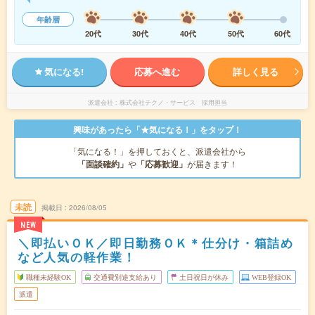
年齢層
20代
30代
40代
50代
60代
気になる!
応募へ進む
詳しく見る
派遣会社
株式会社テクノ・サービス 採用担当
興味があったら「★気になる！」をタップ！
「気になる！」を押しておくと、派遣会社から
「面談確約」
や
「応募歓迎」
が届きます！
未読
掲載日
2026/08/05
NEW
＼即払いＯＫ／即日勤務ＯＫ＊仕分け・箱詰め
など人気の軽作業！
職種未経験OK
交通費別途支給あり
土日祝日が休み
WEB登録OK
派遣