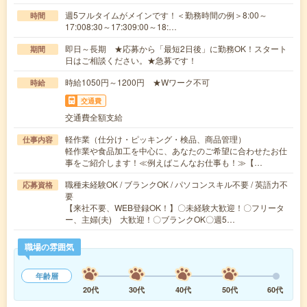
週5フルタイムがメインです！＜勤務時間の例＞8:00～
時間
17:008:30～17:309:00～18:…
即日～長期 ★応募から「最短2日後」に勤務OK！スタート
期間
日はご相談ください。★急募です！
時給1050円～1200円 ★Wワーク不可
時給
交通費
交通費全額支給
軽作業（仕分け・ピッキング・検品、商品管理）
仕事内容
軽作業や食品加工を中心に、あなたのご希望に合わせたお仕
事をご紹介します！≪例えばこんなお仕事も！≫【…
職種未経験OK / ブランクOK / パソコンスキル不要 / 英語力不
応募資格
要
【来社不要、WEB登録OK！】〇未経験大歓迎！〇フリータ
ー、主婦(夫) 大歓迎！〇ブランクOK〇週5…
職場の雰囲気
年齢層
20代
30代
40代
50代
60代