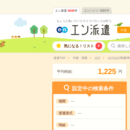
エン派遣
3645
件
エンバイト
7257
件
ちょうど良いワークライフバランスが叶う
中国・
気になる！リスト
0
保存し
派遣TOP
中国・四国
山口
山口(山口県)駅周
,
1
2
2
5
平均時給:
円
設定中の検索条件
期間
---
派遣形式
---
時給
---