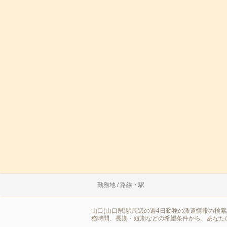
勤務地 / 路線・駅
山口(山口県)駅周辺の週4日勤務の派遣情報の検
務時間、長期・短期などの希望条件から、あなた