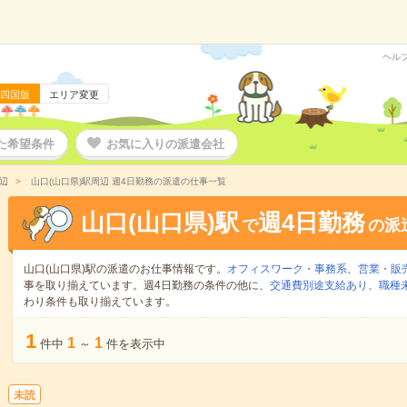
ヘル
四国版
エリア変更
た希望条件
お気に入りの派遣会社
辺
山口(山口県)駅周辺 週4日勤務の派遣の仕事一覧
山口(山口県)駅
週4日勤務
で
の派
山口(山口県)駅の派遣のお仕事情報です。
オフィスワーク・事務系
、
営業・販
事を取り揃えています。週4日勤務の条件の他に、
交通費別途支給あり
、
職種
わり条件も取り揃えています。
1
1
1
件中
～
件を表示中
未読