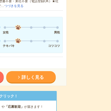
歴書不要・来社不要（電話登録OK）★社
で…
つづきを見る
女性
男性
テキパキ
コツコツ
詳しく見る
クリック！
」
や
「応募歓迎」
が届きます！