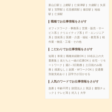
新山口駅
上郷駅
仁保津駅
大歳駅
矢原
駅
宮野駅
石見横田駅
篠目駅
地福
駅
仁保駅
職種でお仕事情報をさがす
オフィスワーク・事務系
営業・販売・サー
ビス系
クリエイティブ系
IT・エンジニア
系
技術系
医療・介護・福祉・教育系
軽
作業・物流・工場・その他
こだわりでお仕事情報をさがす
短期
単発
職種未経験OK
10名以上の大
量募集
友だちと一緒の応募OK
在宅・リモ
ートワーク
週2～3日勤務
土日祝のみ勤
務
残業なし
副業・WワークOK
交通費
別途支給あり
語学力が活かせる
人気のワードでお仕事情報をさがす
急募
年齢不問
財団法人
英語
書類チェ
ック
テレビ局
封入
大学