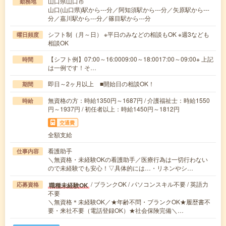
山口県山口市
勤務地
山口(山口県)駅から---分／阿知須駅から---分／矢原駅から---
分／嘉川駅から---分／篠目駅から---分
シフト制（月～日） ※平日のみなどの相談もOK ※週3なども
曜日頻度
相談OK
【シフト例】07:00～16:0009:00～18:0017:00～09:00※ 上記
時間
は一例です！そ…
即日～2ヶ月以上 ■開始日の相談OK！
期間
無資格の方：時給1350円～1687円 / 介護福祉士：時給1550
時給
円～1937円 / 初任者以上：時給1450円～1812円
交通費
全額支給
看護助手
仕事内容
＼無資格・未経験OKの看護助手／医療行為は一切行わない
ので未経験でも安心！▽具体的には…・リネンやシ…
/ ブランクOK / パソコンスキル不要 / 英語力
職種未経験OK
応募資格
不要
＼無資格＊未経験OK／★年齢不問・ブランクOK★履歴書不
要・来社不要（電話登録OK）★社会保険完備＼…