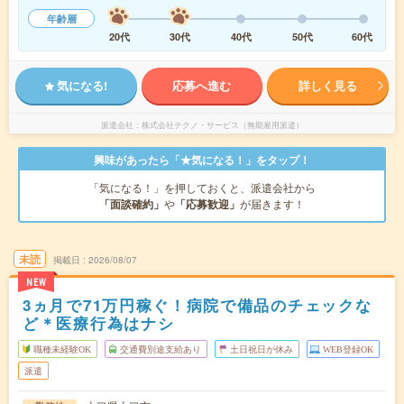
年齢層
20代
30代
40代
50代
60代
気になる!
応募へ進む
詳しく見る
派遣会社
株式会社テクノ・サービス（無期雇用派遣）
興味があったら「★気になる！」をタップ！
「気になる！」を押しておくと、派遣会社から
「面談確約」
や
「応募歓迎」
が届きます！
未読
掲載日
2026/08/07
NEW
3ヵ月で71万円稼ぐ！病院で備品のチェックな
ど＊医療行為はナシ
職種未経験OK
交通費別途支給あり
土日祝日が休み
WEB登録OK
派遣