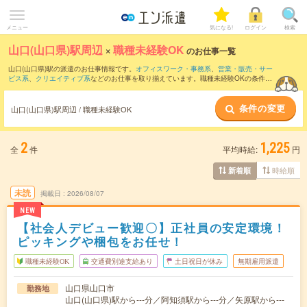
メニュー
気になる!
ログイン
検索
山口(山口県)駅周辺
×
職種未経験OK
のお仕事一覧
山口(山口県)駅の派遣のお仕事情報です。
オフィスワーク・事務系
、
営業・販売・サー
ビス系
、
クリエイティブ系
などのお仕事を取り揃えています。職種未経験OKの条件の
他に、
交通費別途支給あり
、
友だちと一緒の応募OK
、
週4日勤務
などのこだわり条件
も取り揃えています。
条件の変更
山口(山口県)駅周辺 / 職種未経験OK
2
1,225
全
件
平均時給:
円
時給順
新着順
未読
掲載日
2026/08/07
NEW
【社会人デビュー歓迎〇】正社員の安定環境！
ピッキングや梱包をお任せ！
職種未経験OK
交通費別途支給あり
土日祝日が休み
無期雇用派遣
山口県山口市
勤務地
山口(山口県)駅から---分／阿知須駅から---分／矢原駅から---