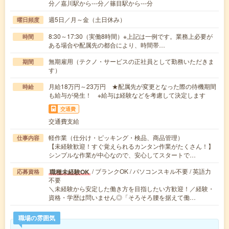
分／嘉川駅から---分／篠目駅から---分
週5日／月～金（土日休み）
曜日頻度
8:30～17:30（実働8時間）※上記は一例です。業務上必要が
時間
ある場合や配属先の都合により、時間帯…
無期雇用（テクノ・サービスの正社員として勤務いただきま
期間
す）
月給18万円～23万円 ★配属先が変更となった際の待機期間
時給
も給与が発生！ ※給与は経験などを考慮して決定します
交通費
交通費支給
軽作業（仕分け・ピッキング・検品、商品管理）
仕事内容
【未経験歓迎！すぐ覚えられるカンタン作業がたくさん！】
シンプルな作業が中心なので、安心してスタートで…
/ ブランクOK / パソコンスキル不要 / 英語力
職種未経験OK
応募資格
不要
＼未経験から安定した働き方を目指したい方歓迎！／経験・
資格・学歴は問いません◎「そろそろ腰を据えて働…
職場の雰囲気