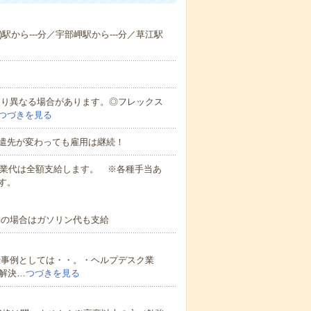
)駅から---分／宇部岬駅から---分／草江駅
により異なる場合があります。◎フレックス
つづきを見る
遣先が変わっても雇用は継続！
残業代は全額支給します。 ※各種手当あ
す。
勤の場合はガソリン代も支給
仕事例としては・・。・ヘルプデスク業
解決…
つづきを見る