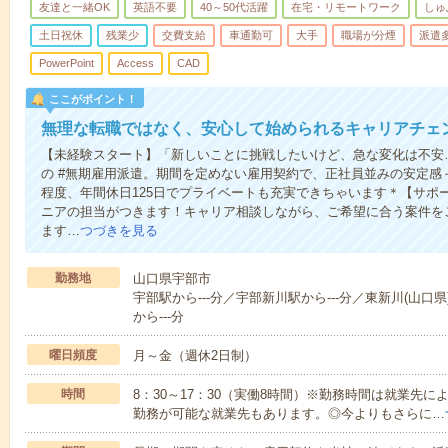
友達と一緒OK
英語不要
40～50代活躍
在宅・リモートワーク
しゅ
土日祝休
残業少
交費支給
車通勤可
大手
職場が分煙
派遣
PowerPoint
Access
CAD
ここがポイント！
無理な転職ではなく、安心して始められるキャリアチェ
【未経験スタート】「新しいことに挑戦したいけど、急な変化は不安
の #無期雇用派遣。期間を定めない雇用契約で、正社員並みの安定感
程度、年間休日125日でプライベートも充実できちゃいます＊【サポ
ニアの担当がつきます！キャリア相談しながら、ご希望に合う案件を
ます…
つづきを見る
勤務地
山口県宇部市
宇部駅から---分／宇部新川駅から---分／東新川(山口県
から---分
曜日頻度
月～金（週休2日制）
時間
8：30～17：30（実働8時間）※勤務時間は就業先
勤務が可能な就業先もあります。◎今よりもさらに…