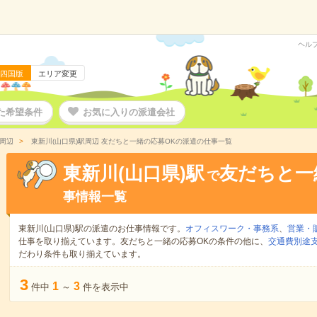
ヘル
四国版
エリア変更
た希望条件
お気に入りの派遣会社
駅周辺
東新川(山口県)駅周辺 友だちと一緒の応募OKの派遣の仕事一覧
東新川(山口県)駅
友だちと一
で
事情報一覧
東新川(山口県)駅の派遣のお仕事情報です。
オフィスワーク・事務系
、
営業・
仕事を取り揃えています。友だちと一緒の応募OKの条件の他に、
交通費別途
だわり条件も取り揃えています。
3
1
3
件中
～
件を表示中