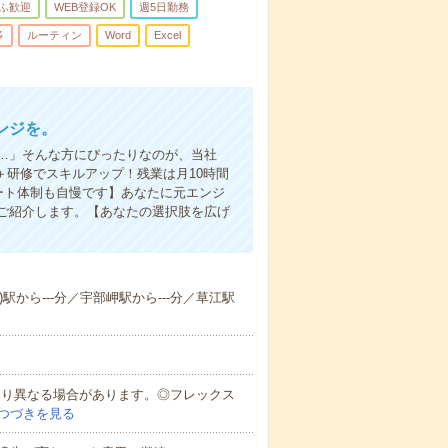
ふ歓迎
WEB登録OK
週5日勤務
多
ルーティン
Word
Excel
ンジを。
…」そんな方にぴったりなのが、当社
＋研修でスキルアップ！残業は月10時間
ート体制も自慢です】あなたに元エンジ
ご紹介します。【あなたの選択肢を広げ
)駅から---分／宇部岬駅から---分／草江駅
により異なる場合があります。◎フレックス
つづきを見る