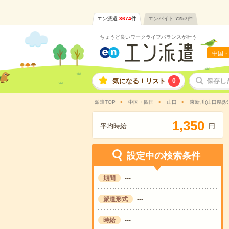
エン派遣
3674
件
エンバイト
7257
件
ちょうど良いワークライフバランスが叶う
中国・
気になる！リスト
0
保存し
派遣TOP
中国・四国
山口
東新川(山口県)
,
1
3
5
0
平均時給:
円
設定中の検索条件
期間
---
派遣形式
---
時給
---