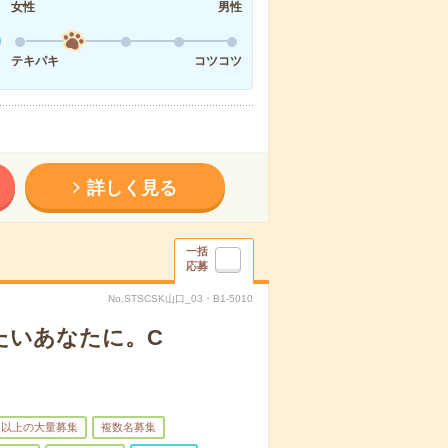
女性
男性
テキパキ
コツコツ
詳しく見る
一括
応募
No.STSCSK山口_03・B1-5010
たいあなたに。C
名以上の大量募集
複数名募集