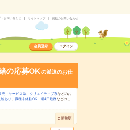
プ・お問い合わせ
サイトマップ
掲載のお問い合わせ
会員登録
ログイン
緒の応募OK
の派遣のお仕
販売・サービス系
、
クリエイティブ系
などのお
支給あり
、
職種未経験OK
、
週4日勤務
などのこ
新着順