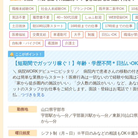
職種未経験OK
社会人未経験OK
ブランクOK
既卒第二新卒OK
10
英語不要
履歴書不要
40～50代活躍
しゅふ歓迎
WEB登録OK
週
土日祝休
朝10時以降スタート
16時前までの仕事
17時前までの仕事
医療福祉
交費支給
車通勤可
大手
制服
日払いOK
職場が禁
自転車・バイクOK
看護師
介護士
ここがポイント！
【短期間でガッツリ稼ぐ！】年齢・学歴不問＊日払いOK
＼ 病院WORKデビューにピッタリ ／ 病院内で患者さんの移動の
めは簡単な業務からスタート！医療行為は一切ないので経験や知識は
「家から徒歩圏内の施設がいい」「少人数の施設がいい」など、あな
ットのスタッフがお仕事をご紹介します。面談・登録はお電話で！面
払…
つづきを見る
勤務地
山口県宇部市
宇部駅から---分／宇部新川駅から---分／東新川(山口県
から---分
曜日頻度
シフト制（月～日）※平日のみなどの相談もOK※週3