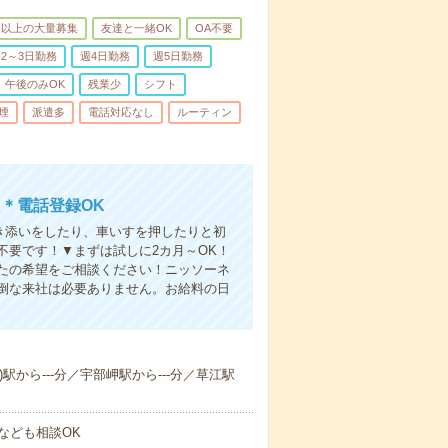
名以上の大量募集
友達と一緒OK
OA不要
2～3日勤務
週4日勤務
週5日勤務
午後のみOK
残業少
シフト
煙
派遣多
電話対応なし
ルーティン
＊電話登録OK
付き添いをしたり、車いすを押したりと初
不要です！▼まずは試しに2カ月～OK！
たの希望をご相談ください！ニッソーネ
倒な来社は必要ありません。お給料の日
)駅から---分／宇部岬駅から---分／草江駅
なども相談OK