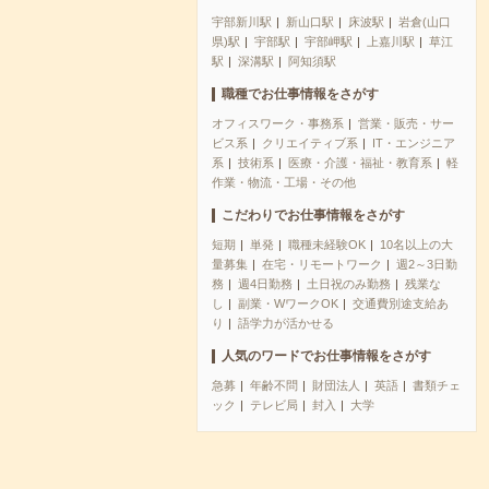
宇部新川駅
新山口駅
床波駅
岩倉(山口
県)駅
宇部駅
宇部岬駅
上嘉川駅
草江
駅
深溝駅
阿知須駅
職種でお仕事情報をさがす
オフィスワーク・事務系
営業・販売・サー
ビス系
クリエイティブ系
IT・エンジニア
系
技術系
医療・介護・福祉・教育系
軽
作業・物流・工場・その他
こだわりでお仕事情報をさがす
短期
単発
職種未経験OK
10名以上の大
量募集
在宅・リモートワーク
週2～3日勤
務
週4日勤務
土日祝のみ勤務
残業な
し
副業・WワークOK
交通費別途支給あ
り
語学力が活かせる
人気のワードでお仕事情報をさがす
急募
年齢不問
財団法人
英語
書類チェ
ック
テレビ局
封入
大学