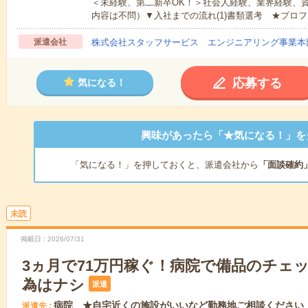
＜未経験、第二新卒OK！＞社会人経験、業界経験、
内容は不問）▼入社までの流れ(1)書類選考 ★プロフ
派遣会社
株式会社スタッフサービス エンジニアリング事業本
応募する
気になる！
興味があったら「★気になる！」を
「気になる！」を押しておくと、派遣会社から
「面談確約
未読
掲載日
2026/07/31
3ヵ月で71万円稼ぐ！病院で備品のチェ
為はナシ
派遣
病院 ★自宅近くの施設がいいなど勤務地ご相談ください
派遣先