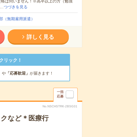
資格は問いません！※高卒以上の方（勉強
…
つづきを見る
部（無期雇用派遣）
詳しく見る
クリック！
」
や
「応募歓迎」
が届きます！
一括
応募
No.NSCHSTRK-2BSG31
ックなど＊医療行