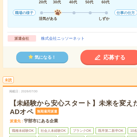
20代
30代
40代
50代
60代
職場の様子
仕事の仕方
活気がある
しずか
株式会社ニッソーネット
派遣会社
応募する
気になる！
未読
掲載日
2026/07/30
【未経験から安心スタート】未来を変え
ADオペ
無期雇用派遣
宇部市にある企業
派遣先
職種未経験OK
社会人未経験OK
ブランクOK
既卒第二新卒OK
10