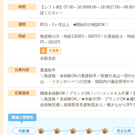
時間
【シフト例】07:00～16:0009:00～18:0017:00
談ください！
期間
即日～2ヶ月以上 ■開始日の相談OK！
時給
無資格の方：時給1350円～1687円 / 介護福祉士：時給1
円～1812円
交通費
全額支給
仕事内容
看護助手
＼無資格・未経験OKの看護助手／医療行為は一切行
は…・リネンやシーツの交換・病院内の備品管理やチ
応募資格
職種未経験OK / ブランクOK / パソコンスキル不要 /
＼無資格＊未経験OK／★年齢不問・ブランクOK★履
会保険完備＼資格取得支援制度あり／働きながら0円
職場の雰囲気
年齢層
男女比率