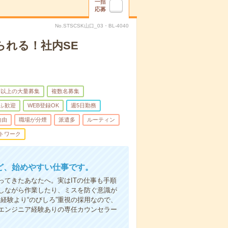
一括
応募
No.STSCSK山口_03・BL-4040
られる！社内SE
名以上の大量募集
複数名募集
ふ歓迎
WEB登録OK
週5日勤務
自由
職場が分煙
派遣多
ルーティン
トワーク
ど、始めやすい仕事です。
てきたあなたへ。実はITの仕事も手順
しながら作業したり、ミスを防ぐ意識が
経験より“のびしろ”重視の採用なので、
エンジニア経験ありの専任カウンセラー