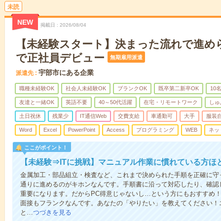
未読
NEW
掲載日
2026/08/04
【未経験スタート】決まった流れで進め
で正社員デビュー
無期雇用派遣
宇部市にある企業
派遣先
職種未経験OK
社会人未経験OK
ブランクOK
既卒第二新卒OK
10
友達と一緒OK
英語不要
40～50代活躍
在宅・リモートワーク
しゅ
土日祝休
残業少
IT通信Web
交費支給
車通勤可
大手
服装
Word
Excel
PowerPoint
Access
プログラミング
WEB
ネッ
ここがポイント！
【未経験⇒ITに挑戦】マニュアル作業に慣れている方ほ
金属加工・部品組立・検査など、これまで決められた手順を正確に守っ
通りに進めるのがキホンなんです。手順書に沿って対応したり、確認
重要になります。だからPC得意じゃないし…という方にもおすすめ！
面接もフランクなんです。あなたの「やりたい」を教えてください！
と…
つづきを見る