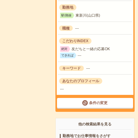
勤務地
東新川(山口県)
駅/路線
職種
---
こだわりINDEX
友だちと一緒の応募OK
絶対
---
できれば
キーワード
---
あなたのプロフィール
---
条件の変更
他の検索結果を見る
勤務地でお仕事情報をさがす