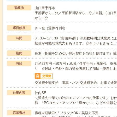
勤務地
山口県宇部市
宇部駅から---分／宇部新川駅から---分／東新川(山口県
から---分
曜日頻度
月～金（週休2日制）
時間
8：30～17：30（実働8時間）※勤務時間は就業先
勤務が可能な就業先もあります。◎今よりもさらに…
期間
長期（期間を定めない雇用契約を当社と結びます）派
時給
月給23万円～50万円＋地域／住宅手当＋残業代 ※
り ※経験・年齢・能力等を考慮して加給・優遇しま
交通費
交通費全額支給 電車・バス 交通費支給、お車で通
仕事内容
社内SE
＼派遣先企業での社内エンジニアのお仕事です／ お
務 └PCのセットアップや「動かない」などの依頼を
応募資格
職種未経験OK / ブランクOK / 英語力不要