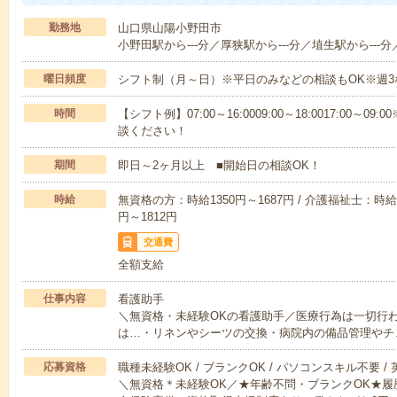
勤務地
山口県山陽小野田市
小野田駅から---分／厚狭駅から---分／埴生駅から---分
曜日頻度
シフト制（月～日）※平日のみなどの相談もOK※週3
時間
【シフト例】07:00～16:0009:00～18:0017:00
談ください！
期間
即日～2ヶ月以上 ■開始日の相談OK！
時給
無資格の方：時給1350円～1687円 / 介護福祉士：時給1
円～1812円
交通費
全額支給
仕事内容
看護助手
＼無資格・未経験OKの看護助手／医療行為は一切行
は…・リネンやシーツの交換・病院内の備品管理やチ
応募資格
職種未経験OK / ブランクOK / パソコンスキル不要 /
＼無資格＊未経験OK／★年齢不問・ブランクOK★履