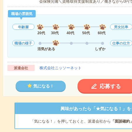
会保険完備＼資格取得支援制度あり／働きながら0円
職場の雰囲気
年齢層
男女比率
20代
30代
40代
50代
60代
職場の様子
仕事の仕方
活気がある
しずか
株式会社ニッソーネット
派遣会社
応募する
気になる！
興味があったら「★気になる！」を
「気になる！」を押しておくと、派遣会社から
「面談確約