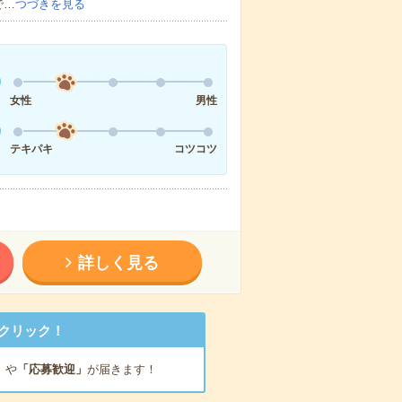
で…
つづきを見る
女性
男性
テキパキ
コツコツ
詳しく見る
クリック！
」
や
「応募歓迎」
が届きます！