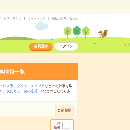
プ・お問い合わせ
サイトマップ
掲載のお問い合わせ
会員登録
ログイン
事情報一覧
ービス系
、
クリエイティブ系
などのお仕事を取
K
、
友だちと一緒の応募OK
などのこだわり条
新着順
一括
応募