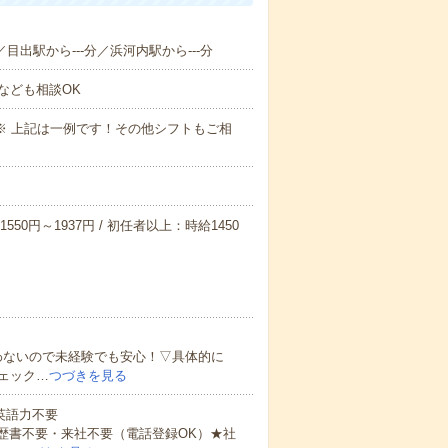
／目出駅から---分／浜河内駅から---分
なども相談OK
～09:00※ 上記は一例です！その他シフトもご相
550円～1937円 / 初任者以上：時給1450
わないので未経験でも安心！▽具体的に
ェック…
つづきを見る
 英語力不要
歴書不要・来社不要（電話登録OK）★社