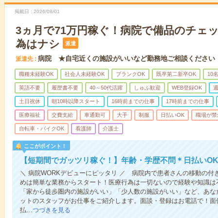
掲載日
2026/08/01
3ヵ月で71万円稼ぐ！病院で備品のチェ
為はナシ
派遣
病院 ★自宅近くの施設がいいなど勤務地ご相談ください
派遣先
職種未経験OK
社会人未経験OK
ブランクOK
既卒第二新卒OK
10
英語不要
履歴書不要
40～50代活躍
しゅふ歓迎
WEB登録OK
週
土日祝休
朝10時以降スタート
16時前までの仕事
17時前までの仕事
医療福祉
交費支給
車通勤可
大手
制服
日払いOK
職場が禁
自転車・バイクOK
看護師
介護士
ここがポイント！
【短期間でガッツリ稼ぐ！】年齢・学歴不問＊日払いOK
＼ 病院WORKデビューにピッタリ ／ 病院内で患者さんの移動の
めは簡単な業務からスタート！医療行為は一切ないので経験や知識は
「家から徒歩圏内の施設がいい」「少人数の施設がいい」など、あな
ットのスタッフがお仕事をご紹介します。面談・登録はお電話で！面
払…
つづきを見る