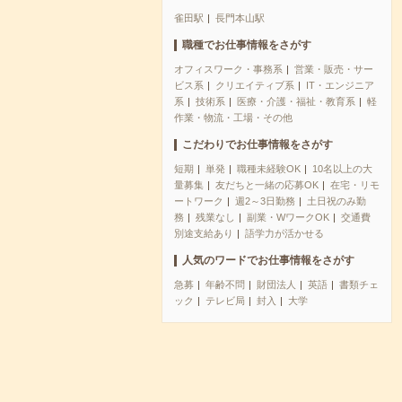
雀田駅
長門本山駅
職種でお仕事情報をさがす
オフィスワーク・事務系
営業・販売・サー
ビス系
クリエイティブ系
IT・エンジニア
系
技術系
医療・介護・福祉・教育系
軽
作業・物流・工場・その他
こだわりでお仕事情報をさがす
短期
単発
職種未経験OK
10名以上の大
量募集
友だちと一緒の応募OK
在宅・リモ
ートワーク
週2～3日勤務
土日祝のみ勤
務
残業なし
副業・WワークOK
交通費
別途支給あり
語学力が活かせる
人気のワードでお仕事情報をさがす
急募
年齢不問
財団法人
英語
書類チェ
ック
テレビ局
封入
大学