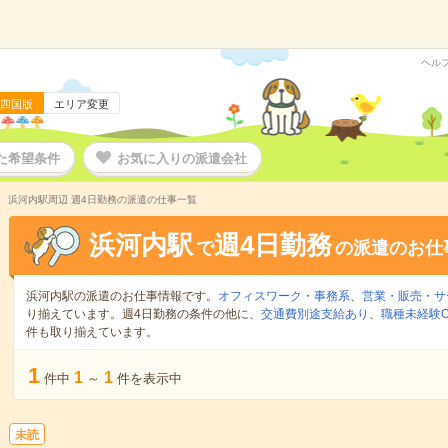
ヘル
四国版
エリア変更
た希望条件
お気に入りの派遣会社
浜河内駅周辺 週4日勤務の派遣の仕事一覧
浜河内駅
週4日勤務
で
の派遣のお仕
浜河内駅の派遣のお仕事情報です。
オフィスワーク・事務系
、
営業・販売・サ
り揃えています。週4日勤務の条件の他に、
交通費別途支給あり
、
職種未経験O
件も取り揃えています。
1
1
1
件中
～
件を表示中
未読