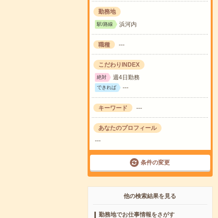
勤務地
浜河内
駅/路線
職種
---
こだわりINDEX
週4日勤務
絶対
---
できれば
キーワード
---
あなたのプロフィール
---
条件の変更
他の検索結果を見る
勤務地でお仕事情報をさがす