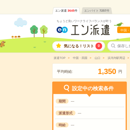
エン派遣
3645
件
エンバイト
7257
件
ちょうど良いワークライフバランスが叶う
中国・
気になる！リスト
0
保存し
派遣TOP
中国・四国
山口
浜河内駅周辺
,
1
3
5
0
平均時給:
円
設定中の検索条件
期間
---
派遣形式
---
時給
---