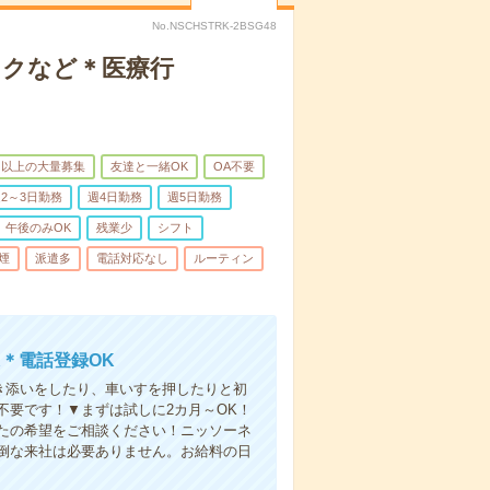
No.NSCHSTRK-2BSG48
ックなど＊医療行
名以上の大量募集
友達と一緒OK
OA不要
2～3日勤務
週4日勤務
週5日勤務
午後のみOK
残業少
シフト
煙
派遣多
電話対応なし
ルーティン
＊電話登録OK
付き添いをしたり、車いすを押したりと初
不要です！▼まずは試しに2カ月～OK！
たの希望をご相談ください！ニッソーネ
倒な来社は必要ありません。お給料の日