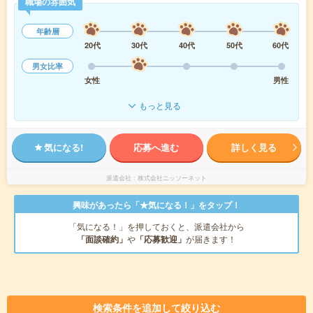
職場の雰囲気
年齢層
20代
30代
40代
50代
60代
男女比率
女性
男性
もっと見る
気になる!
応募へ進む
詳しく見る
派遣会社
株式会社ニッソーネット
興味があったら「★気になる！」をタップ！
「気になる！」を押しておくと、派遣会社から
「面談確約」
や
「応募歓迎」
が届きます！
検索条件を追加して絞り込む