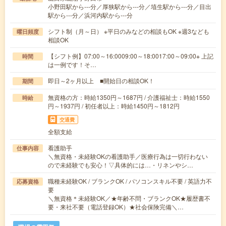
小野田駅から---分／厚狭駅から---分／埴生駅から---分／目出
駅から---分／浜河内駅から---分
シフト制（月～日） ※平日のみなどの相談もOK ※週3なども
曜日頻度
相談OK
【シフト例】07:00～16:0009:00～18:0017:00～09:00※ 上記
時間
は一例です！そ…
即日～2ヶ月以上 ■開始日の相談OK！
期間
無資格の方：時給1350円～1687円 / 介護福祉士：時給1550
時給
円～1937円 / 初任者以上：時給1450円～1812円
交通費
全額支給
看護助手
仕事内容
＼無資格・未経験OKの看護助手／医療行為は一切行わない
ので未経験でも安心！▽具体的には…・リネンやシ…
職種未経験OK / ブランクOK / パソコンスキル不要 / 英語力不
応募資格
要
＼無資格＊未経験OK／★年齢不問・ブランクOK★履歴書不
要・来社不要（電話登録OK）★社会保険完備＼…