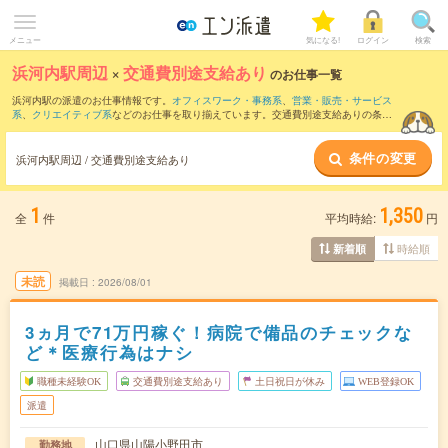
メニュー
気になる!
ログイン
検索
浜河内駅周辺
×
交通費別途支給あり
のお仕事一覧
浜河内駅の派遣のお仕事情報です。
オフィスワーク・事務系
、
営業・販売・サービス
系
、
クリエイティブ系
などのお仕事を取り揃えています。交通費別途支給ありの条件
の他に、
職種未経験OK
、
友だちと一緒の応募OK
、
週4日勤務
などのこだわり条件も取
り揃えています。
条件の変更
浜河内駅周辺 / 交通費別途支給あり
1
1,350
全
件
平均時給:
円
時給順
新着順
未読
掲載日
2026/08/01
3ヵ月で71万円稼ぐ！病院で備品のチェックな
ど＊医療行為はナシ
職種未経験OK
交通費別途支給あり
土日祝日が休み
WEB登録OK
派遣
山口県山陽小野田市
勤務地