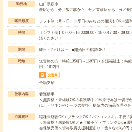
勤務地
山口県萩市
萩駅から---分／飯井駅から---分／東萩駅から---分／長
曜日頻度
シフト制（月～日）※平日のみなどの相談もOK※週3
時間
【シフト例】07:00～16:0009:00～18:0017:00
談ください！
期間
即日～2ヶ月以上 ■開始日の相談OK！
時給
無資格の方：時給1350円～1687円 / 介護福祉士：時給1
円～1812円
交通費
全額支給
仕事内容
看護助手
＼無資格・未経験OKの看護助手／医療行為は一切行
は…・リネンやシーツの交換・病院内の備品管理やチ
応募資格
職種未経験OK / ブランクOK / パソコンスキル不要 /
＼無資格＊未経験OK／★年齢不問・ブランクOK★履
会保険完備＼資格取得支援制度あり／働きながら0円