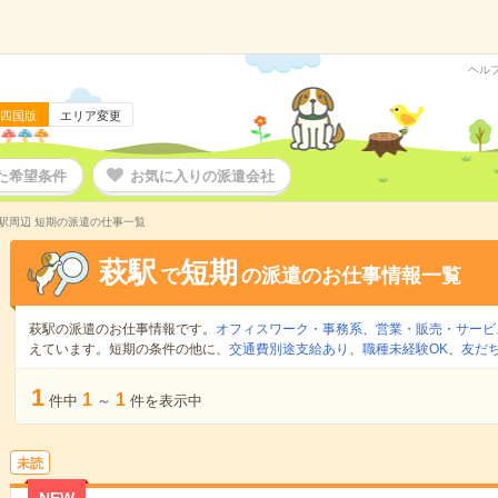
ヘル
四国版
エリア変更
た希望条件
お気に入りの派遣会社
駅周辺 短期の派遣の仕事一覧
萩駅
短期
で
の派遣のお仕事情報一覧
萩駅の派遣のお仕事情報です。
オフィスワーク・事務系
、
営業・販売・サービ
えています。短期の条件の他に、
交通費別途支給あり
、
職種未経験OK
、
友だ
1
1
1
件中
～
件を表示中
未読