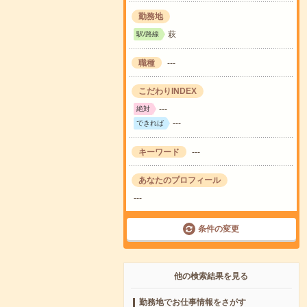
勤務地
萩
駅/路線
職種
---
こだわりINDEX
---
絶対
---
できれば
キーワード
---
あなたのプロフィール
---
条件の変更
他の検索結果を見る
勤務地でお仕事情報をさがす