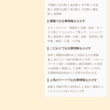
下関駅
松江駅
倉吉駅
米子駅
安来
駅
伯耆大山駅
直江駅
乃木駅
幡生
駅
鳥取駅
職種でお仕事情報をさがす
オフィスワーク・事務系
営業・販売・サー
ビス系
クリエイティブ系
IT・エンジニア
系
技術系
医療・介護・福祉・教育系
軽
作業・物流・工場・その他
こだわりでお仕事情報をさがす
単発
職種未経験OK
10名以上の大量募
集
友だちと一緒の応募OK
在宅・リモート
ワーク
週2～3日勤務
週4日勤務
土日祝
のみ勤務
残業なし
副業・WワークOK
交通費別途支給あり
語学力が活かせる
人気のワードでお仕事情報をさがす
急募
年齢不問
財団法人
英語
書類チェ
ック
テレビ局
封入
大学