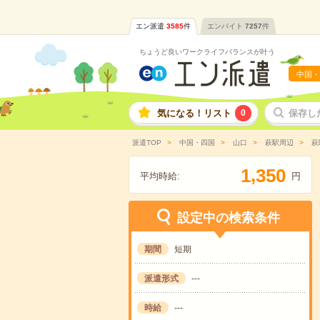
エン派遣
3585
件
エンバイト
7257
件
ちょうど良いワークライフバランスが叶う
中国・
気になる！リスト
0
保存し
派遣TOP
中国・四国
山口
萩駅周辺
萩
,
1
3
5
0
平均時給:
円
設定中の検索条件
期間
短期
派遣形式
---
時給
---