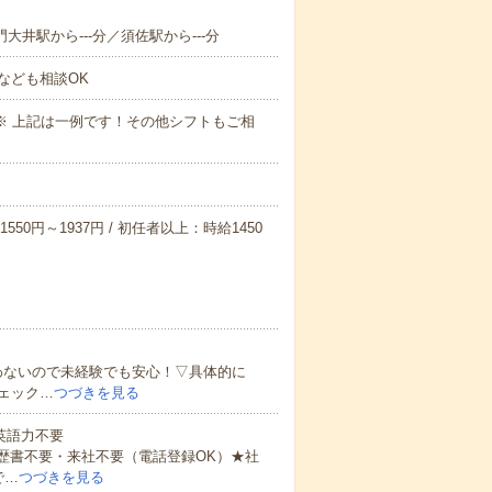
門大井駅から---分／須佐駅から---分
なども相談OK
～09:00※ 上記は一例です！その他シフトもご相
550円～1937円 / 初任者以上：時給1450
わないので未経験でも安心！▽具体的に
ェック…
つづきを見る
 英語力不要
歴書不要・来社不要（電話登録OK）★社
で…
つづきを見る