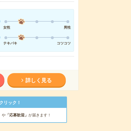
女性
男性
テキパキ
コツコツ
詳しく見る
クリック！
」
や
「応募歓迎」
が届きます！