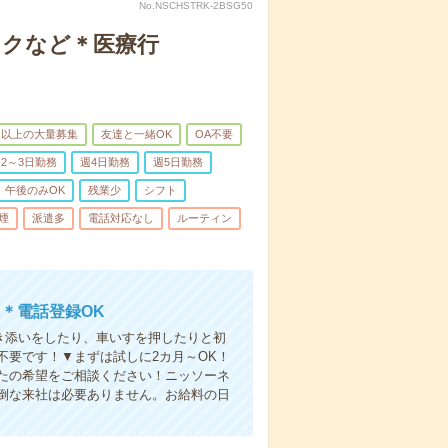
No.NSCHSTRK-2BSG50
ックなど＊医療行
名以上の大量募集
友達と一緒OK
OA不要
2～3日勤務
週4日勤務
週5日勤務
午後のみOK
残業少
シフト
煙
派遣多
電話対応なし
ルーティン
＊電話登録OK
付き添いをしたり、車いすを押したりと初
不要です！▼まずは試しに2カ月～OK！
たの希望をご相談ください！ニッソーネ
倒な来社は必要ありません。お給料の日