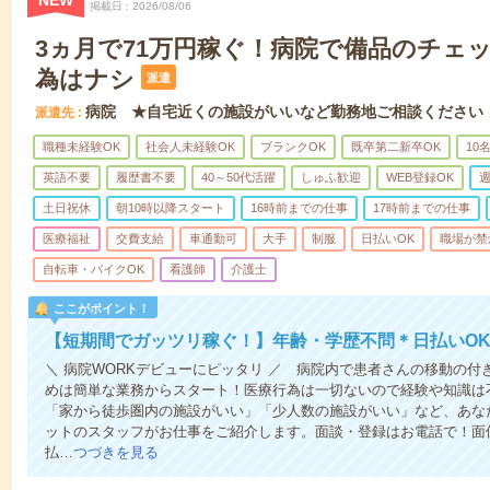
NEW
掲載日
2026/08/06
3ヵ月で71万円稼ぐ！病院で備品のチェ
為はナシ
派遣
病院 ★自宅近くの施設がいいなど勤務地ご相談ください
派遣先
職種未経験OK
社会人未経験OK
ブランクOK
既卒第二新卒OK
10
英語不要
履歴書不要
40～50代活躍
しゅふ歓迎
WEB登録OK
週
土日祝休
朝10時以降スタート
16時前までの仕事
17時前までの仕事
医療福祉
交費支給
車通勤可
大手
制服
日払いOK
職場が禁
自転車・バイクOK
看護師
介護士
ここがポイント！
【短期間でガッツリ稼ぐ！】年齢・学歴不問＊日払いOK
＼ 病院WORKデビューにピッタリ ／ 病院内で患者さんの移動の
めは簡単な業務からスタート！医療行為は一切ないので経験や知識は
「家から徒歩圏内の施設がいい」「少人数の施設がいい」など、あな
ットのスタッフがお仕事をご紹介します。面談・登録はお電話で！面
払…
つづきを見る