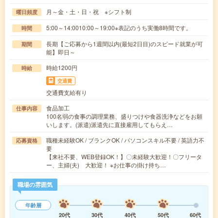
月～金・土・日・祝 ※シフト制
曜日頻度
5:00～14:0010:00～19:00※表記のうち実働8時間です。
時間
長期【ご応募から1週間以内(最短2日目)のスピード就業が可
期間
能】即日～
時給1200円
時給
交通費
交通費支給有り
食品加工
仕事内容
100名弱の食事の調理業務、盛りつけや食器洗浄などをお願
いします。(派遣)派遣先に直接雇用してもらえ…
職種未経験OK / ブランクOK / パソコンスキル不要 / 英語力不
応募資格
要
【来社不要、WEB登録OK！】〇未経験大歓迎！〇フリータ
ー、主婦(夫) 大歓迎！ ※お仕事の掛け持ち…
職場の雰囲気
年齢層
20代
30代
40代
50代
60代