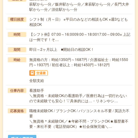
萩駅から---分／飯井駅から---分／東萩駅から---分／長門大井
駅から---分／須佐駅から---分
シフト制（月～日） ※平日のみなどの相談もOK ※週3なども
曜日頻度
相談OK
【シフト例】07:00～16:0009:00～18:0017:00～09:00※ 上記
時間
は一例です！そ…
即日～2ヶ月以上 ■開始日の相談OK！
期間
無資格の方：時給1350円～1687円 / 介護福祉士：時給1550
時給
円～1937円 / 初任者以上：時給1450円～1812円
交通費
全額支給
看護助手
仕事内容
＼無資格・未経験OKの看護助手／医療行為は一切行わない
ので未経験でも安心！▽具体的には…・リネンやシ…
職種未経験OK / ブランクOK / パソコンスキル不要 / 英語力不
応募資格
要
＼無資格＊未経験OK／★年齢不問・ブランクOK★履歴書不
要・来社不要（電話登録OK）★社会保険完備＼…