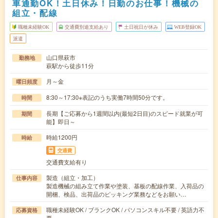
車通勤OK！土日休み！日勤のお仕事！機械の
組立・配線
職種未経験OK
交通費別途支給あり
土日祝日が休み
WEB登録OK
派遣
山口県萩市
勤務地
萩駅から徒歩11分
月～金
曜日頻度
8:30～17:30※表記のうち実働7時間50分です。
時間
長期【ご応募から1週間以内(最短2日目)のスピード就業が可
期間
能】即日～
時給1200円
時給
交通費
交通費支給有り
製造（組立・加工）
仕事内容
製造機械の組み立て作業や塗装、基板の配線作業、入荷品の
開梱、検品、出荷品のピッキング業務などをお願い…
職種未経験OK / ブランクOK / パソコンスキル不要 / 英語力不
応募資格
要