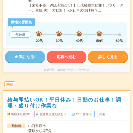
【来社不要、WEB登録OK！】〇未経験大歓迎！〇フリータ
ー、主婦(夫) 大歓迎！ ※お仕事の掛け持ち…
職場の雰囲気
年齢層
20代
30代
40代
50代
60代
気になる!
応募へ進む
詳しく見る
派遣会社
株式会社テクノ・サービス
未読
給与即払いOK！平日休み！日勤のお仕事！調
理・盛り付け作業な
職種未経験OK
交通費別途支給あり
WEB登録OK
派遣
山口県萩市
勤務地
萩駅から車7分