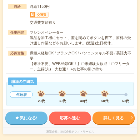
時給1150円
時給
交通費
交通費支給有り
マシンオペレーター
仕事内容
製品を加工機にセット、蓋を閉めてボタンを押下、原料の受
け渡し作業などをお願いします。(派遣)土日祝休…
職種未経験OK / ブランクOK / パソコンスキル不要 / 英語力不
応募資格
要
【来社不要、WEB登録OK！】〇未経験大歓迎！〇フリータ
ー、主婦(夫) 大歓迎！ ※お仕事の掛け持ち…
職場の雰囲気
年齢層
20代
30代
40代
50代
60代
気になる!
応募へ進む
詳しく見る
派遣会社
株式会社テクノ・サービス