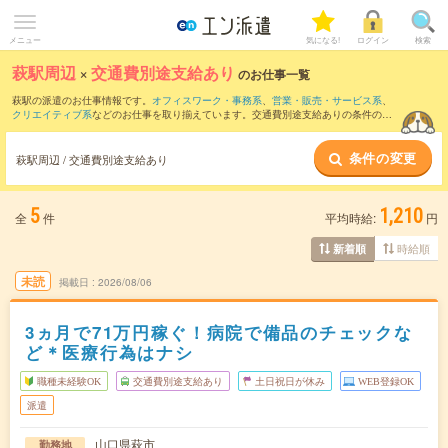
メニュー
気になる!
ログイン
検索
萩駅周辺
×
交通費別途支給あり
のお仕事一覧
萩駅の派遣のお仕事情報です。
オフィスワーク・事務系
、
営業・販売・サービス系
、
クリエイティブ系
などのお仕事を取り揃えています。交通費別途支給ありの条件の他
に、
職種未経験OK
、
友だちと一緒の応募OK
、
週4日勤務
などのこだわり条件も取り揃
えています。
条件の変更
萩駅周辺 / 交通費別途支給あり
5
1,210
全
件
平均時給:
円
時給順
新着順
未読
掲載日
2026/08/06
3ヵ月で71万円稼ぐ！病院で備品のチェックな
ど＊医療行為はナシ
職種未経験OK
交通費別途支給あり
土日祝日が休み
WEB登録OK
派遣
山口県萩市
勤務地