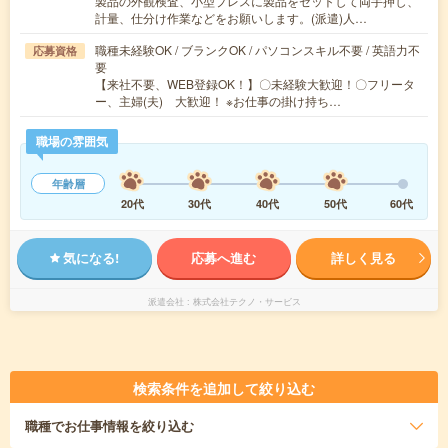
製品の外観検査、小型プレスに製品をセットして両手押し、
計量、仕分け作業などをお願いします。(派遣)人…
職種未経験OK / ブランクOK / パソコンスキル不要 / 英語力不
応募資格
要
【来社不要、WEB登録OK！】〇未経験大歓迎！〇フリータ
ー、主婦(夫) 大歓迎！ ※お仕事の掛け持ち…
職場の雰囲気
年齢層
20代
30代
40代
50代
60代
気になる!
応募へ進む
詳しく見る
派遣会社
株式会社テクノ・サービス
検索条件を追加して絞り込む
職種
でお仕事情報を絞り込む