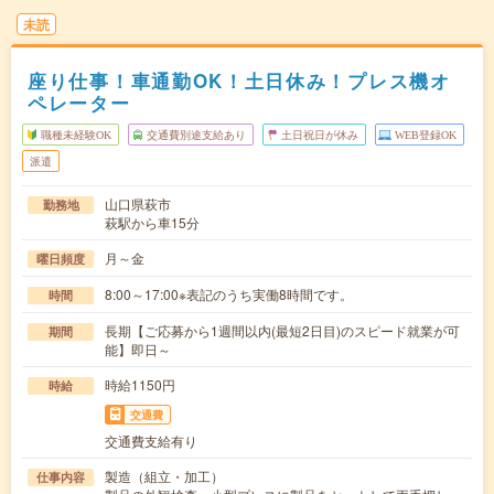
未読
座り仕事！車通勤OK！土日休み！プレス機オ
ペレーター
職種未経験OK
交通費別途支給あり
土日祝日が休み
WEB登録OK
派遣
山口県萩市
勤務地
萩駅から車15分
月～金
曜日頻度
8:00～17:00※表記のうち実働8時間です。
時間
長期【ご応募から1週間以内(最短2日目)のスピード就業が可
期間
能】即日～
時給1150円
時給
交通費
交通費支給有り
製造（組立・加工）
仕事内容