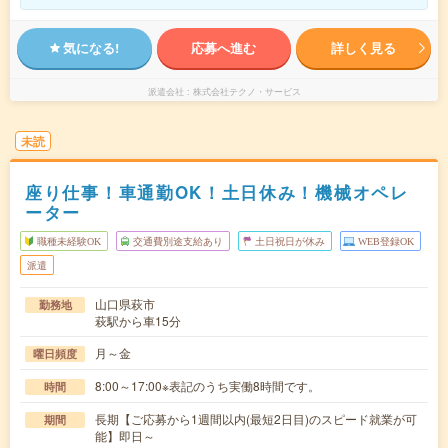
気になる!
応募へ進む
詳しく見る
派遣会社
株式会社テクノ・サービス
未読
座り仕事！車通勤OK！土日休み！機械オペレ
ーター
職種未経験OK
交通費別途支給あり
土日祝日が休み
WEB登録OK
派遣
山口県萩市
勤務地
萩駅から車15分
月～金
曜日頻度
8:00～17:00※表記のうち実働8時間です。
時間
長期【ご応募から1週間以内(最短2日目)のスピード就業が可
期間
能】即日～