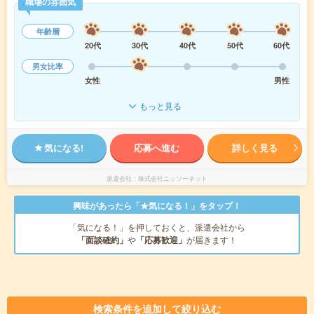
職場の雰囲気
年齢層
20代
30代
40代
50代
60代
男女比率
女性
男性
もっと見る
気になる!
応募へ進む
詳しく見る
派遣会社
株式会社ニッソーネット
興味があったら「★気になる！」をタップ！
「気になる！」を押しておくと、派遣会社から
「面談確約」
や
「応募歓迎」
が届きます！
検索条件を追加して絞り込む