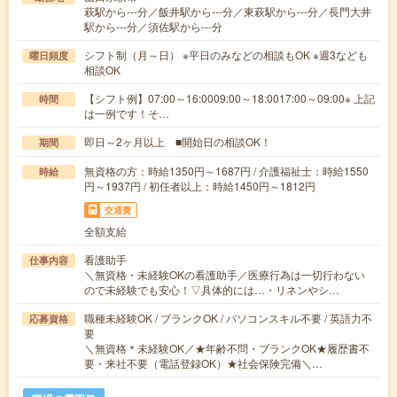
萩駅から---分／飯井駅から---分／東萩駅から---分／長門大井
駅から---分／須佐駅から---分
シフト制（月～日） ※平日のみなどの相談もOK ※週3なども
曜日頻度
相談OK
【シフト例】07:00～16:0009:00～18:0017:00～09:00※ 上記
時間
は一例です！そ…
即日～2ヶ月以上 ■開始日の相談OK！
期間
無資格の方：時給1350円～1687円 / 介護福祉士：時給1550
時給
円～1937円 / 初任者以上：時給1450円～1812円
交通費
全額支給
看護助手
仕事内容
＼無資格・未経験OKの看護助手／医療行為は一切行わない
ので未経験でも安心！▽具体的には…・リネンやシ…
職種未経験OK / ブランクOK / パソコンスキル不要 / 英語力不
応募資格
要
＼無資格＊未経験OK／★年齢不問・ブランクOK★履歴書不
要・来社不要（電話登録OK）★社会保険完備＼…