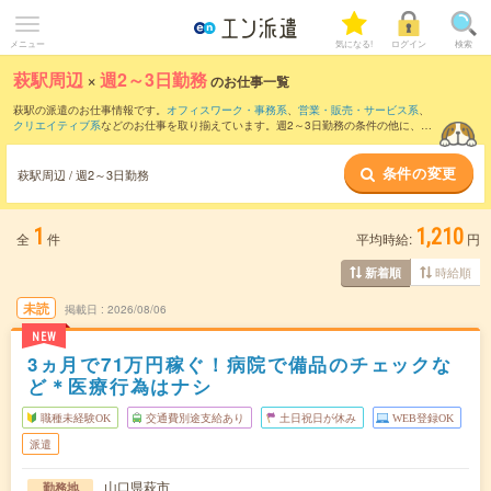
メニュー
気になる!
ログイン
検索
萩駅周辺
×
週2～3日勤務
のお仕事一覧
萩駅の派遣のお仕事情報です。
オフィスワーク・事務系
、
営業・販売・サービス系
、
クリエイティブ系
などのお仕事を取り揃えています。週2～3日勤務の条件の他に、
交
通費別途支給あり
、
職種未経験OK
、
友だちと一緒の応募OK
などのこだわり条件も取
り揃えています。
条件の変更
萩駅周辺 / 週2～3日勤務
1
1,210
全
件
平均時給:
円
時給順
新着順
未読
掲載日
2026/08/06
NEW
3ヵ月で71万円稼ぐ！病院で備品のチェックな
ど＊医療行為はナシ
職種未経験OK
交通費別途支給あり
土日祝日が休み
WEB登録OK
派遣
山口県萩市
勤務地