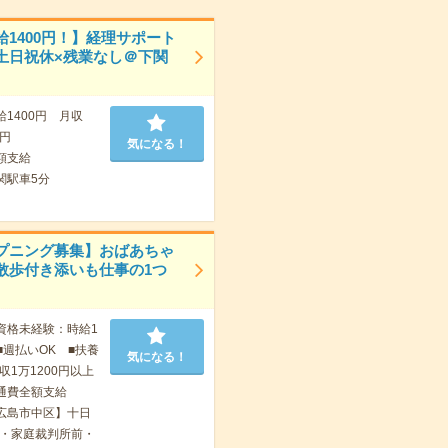
給1400円！】経理サポート
土日祝休×残業なし＠下関
給1400円 月収
0円
気になる！
額支給
関駅車5分
プニング募集】おばあちゃ
散歩付き添いも仕事の1つ
資格未経験：時給1
■週払いOK ■扶養
気になる！
収1万1200円以上
通費全額支給
広島市中区】十日
・家庭裁判所前・