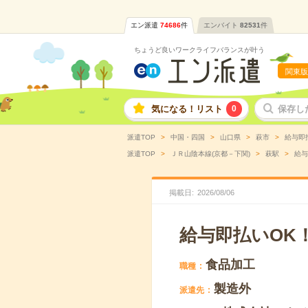
エン派遣
74686
件
エンバイト
82531
件
ちょうど良いワークライフバランスが叶う
関東版
気になる！リスト
0
保存し
派遣TOP
中国・四国
山口県
萩市
給与即
派遣TOP
ＪＲ山陰本線(京都－下関)
萩駅
給与
掲載日
2026
/
08
/
06
給与即払いOK
食品加工
職種
製造外
派遣先