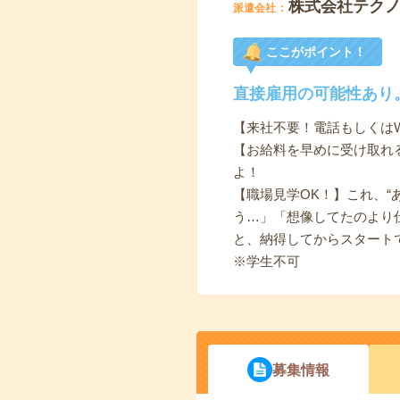
株式会社テク
派遣会社
ここがポイント！
直接雇用の可能性あり
【来社不要！電話もしくは
【お給料を早めに受け取れ
よ！
【職場見学OK！】これ、“
う…」「想像してたのより
と、納得してからスタート
※学生不可
募集情報