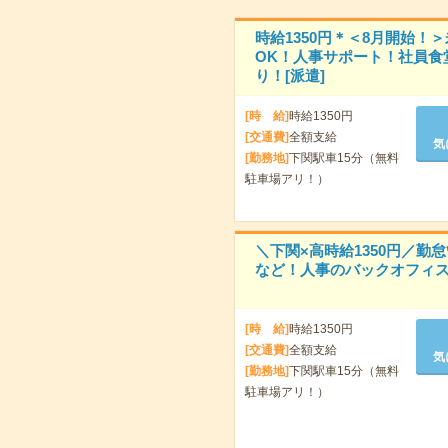
時給1350円＊＜8月開始！
OK！人事サポート！社員食
り！[派遣]
[時 給]
時給1350円
[交通費]
全額支給
気
[勤務地]
下関駅車15分（無料
駐車場アリ！）
＼下関×高時給1350円／勤
など！人事のバックオフィス
[時 給]
時給1350円
[交通費]
全額支給
気
[勤務地]
下関駅車15分（無料
駐車場アリ！）