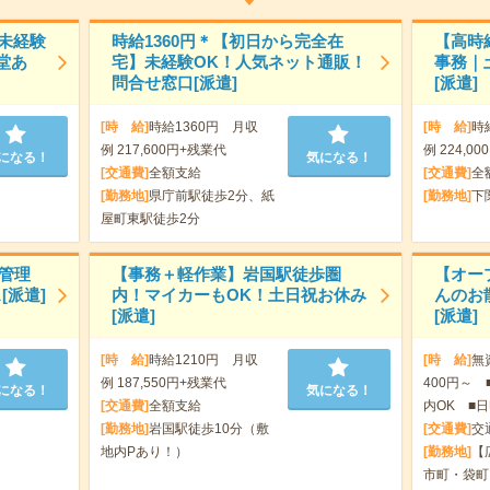
＞未経験
時給1360円＊【初日から完全在
【高時
堂あ
宅】未経験OK！人気ネット通販！
事務｜
問合せ窓口[派遣]
[派遣]
[時 給]
時給1360円 月収
[時 給]
時
例 217,600円+残業代
例 224,00
になる！
気になる！
[交通費]
全額支給
[交通費]
全
[勤務地]
県庁前駅徒歩2分、紙
[勤務地]
下
屋町東駅徒歩2分
怠管理
【事務＋軽作業】岩国駅徒歩圏
【オー
[派遣]
内！マイカーもOK！土日祝お休み
んのお
[派遣]
[派遣]
[時 給]
時給1210円 月収
[時 給]
無
例 187,550円+残業代
400円～ 
になる！
気になる！
[交通費]
全額支給
内OK ■日
[勤務地]
岩国駅徒歩10分（敷
[交通費]
交
地内Pあり！）
[勤務地]
【
市町・袋町