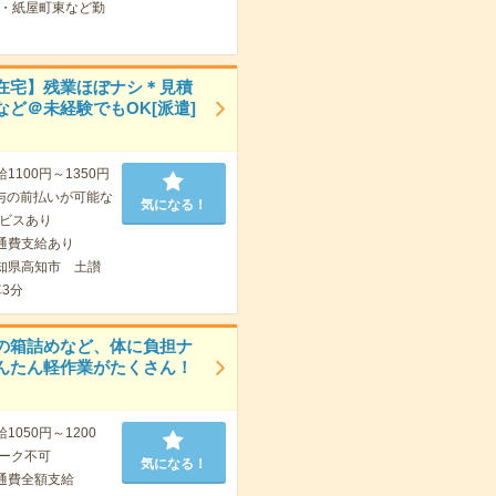
・紙屋町東など勤
在宅】残業ほぼナシ＊見積
など＠未経験でもOK[派遣]
給1100円～1350円
与の前払いが可能な
気になる！
ビスあり
通費支給あり
知県高知市 土讃
3分
の箱詰めなど、体に負担ナ
んたん軽作業がたくさん！
1050円～1200
ーク不可
気になる！
通費全額支給