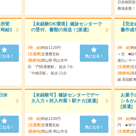
日赤病院前
務地多数！
住所変
【未経験OK環境】健診センターで
【完全
時給1
の受付、書類の発送！[派遣]
書作成
[時 給]
時給1120円
[時 給]
時
[交通費]
交通費支給
＋交 ■給
になる！
気になる！
[勤務地]
岡山県 岡山市中
速払いサー
区 「門田屋敷駅」 徒歩 7分,
[交通費]
交
「中納言駅」 徒歩 11分
[勤務地]
高
線 高知駅車
日休
【未経験可】健診センターでデー
お菓子
タ入力＋封入作業！駅チカ[派遣]
シ＆か
[派遣]
[時 給]
時給1230円
[時 給]
時給
[交通費]
交通費支給
円 ★Wワ
になる！
気になる！
[勤務地]
岡山県 岡山市北
[交通費]
交