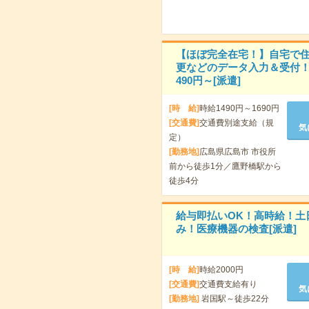
【ほぼ完全在宅！】自宅で
更などのデータ入力＆受付！
490円～[派遣]
[時 給]
時給1490円～1690円
[交通費]
交通費別途支給（規
気
定）
[勤務地]
広島県広島市 市役所
前から徒歩1分／鷹野橋駅から
徒歩4分
給与即払いOK！高時給！土
み！医療機器の検査[派遣]
[時 給]
時給2000円
[交通費]
交通費支給有り
気
[勤務地]
岩国駅～徒歩22分