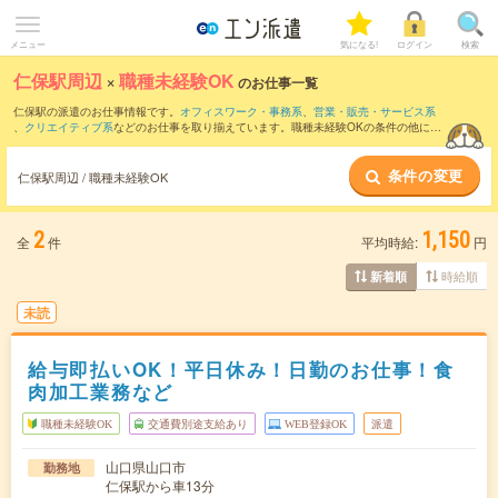
メニュー
気になる!
ログイン
検索
仁保駅周辺
×
職種未経験OK
のお仕事一覧
仁保駅の派遣のお仕事情報です。
オフィスワーク・事務系
、
営業・販売・サービス系
、
クリエイティブ系
などのお仕事を取り揃えています。職種未経験OKの条件の他に、
交通費別途支給あり
、
友だちと一緒の応募OK
、
週4日勤務
などのこだわり条件も取り
揃えています。
条件の変更
仁保駅周辺 / 職種未経験OK
2
1,150
全
件
平均時給:
円
時給順
新着順
未読
給与即払いOK！平日休み！日勤のお仕事！食
肉加工業務など
職種未経験OK
交通費別途支給あり
WEB登録OK
派遣
山口県山口市
勤務地
仁保駅から車13分