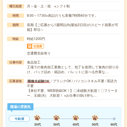
月～金・土・祝 ※シフト制
曜日頻度
8:00～17:00※表記のうち実働7時間40分です。
時間
長期【ご応募から1週間以内(最短2日目)のスピード就業が可
期間
能】即日～
時給1200円
時給
交通費
交通費支給有り
食品加工
仕事内容
工場での食肉加工業務として、包丁を使用して食肉の切り分
け、パック詰め・箱詰め、パレットに並べる作業な…
/ ブランクOK / パソコンスキル不要 / 英語力
職種未経験OK
応募資格
不要
【来社不要、WEB登録OK！】〇未経験大歓迎！〇フリータ
ー、主婦(夫) 大歓迎！ ※お仕事の掛け持ち…
職場の雰囲気
年齢層
20代
30代
40代
50代
60代