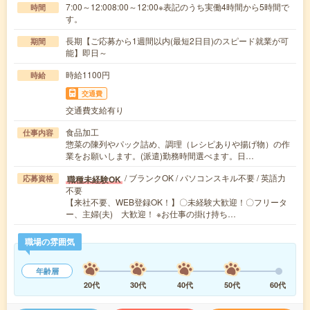
7:00～12:008:00～12:00※表記のうち実働4時間から5時間で
時間
す。
長期【ご応募から1週間以内(最短2日目)のスピード就業が可
期間
能】即日～
時給1100円
時給
交通費
交通費支給有り
食品加工
仕事内容
惣菜の陳列やパック詰め、調理（レシピありや揚げ物）の作
業をお願いします。(派遣)勤務時間選べます。日…
/ ブランクOK / パソコンスキル不要 / 英語力
職種未経験OK
応募資格
不要
【来社不要、WEB登録OK！】〇未経験大歓迎！〇フリータ
ー、主婦(夫) 大歓迎！ ※お仕事の掛け持ち…
職場の雰囲気
年齢層
20代
30代
40代
50代
60代