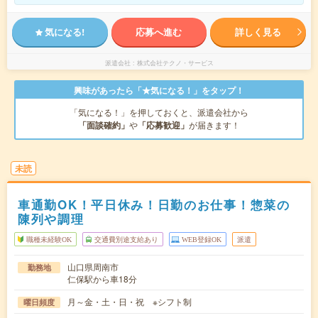
気になる!
応募へ進む
詳しく見る
派遣会社
株式会社テクノ・サービス
興味があったら「★気になる！」をタップ！
「気になる！」を押しておくと、派遣会社から
「面談確約」
や
「応募歓迎」
が届きます！
未読
車通勤OK！平日休み！日勤のお仕事！惣菜の
陳列や調理
職種未経験OK
交通費別途支給あり
WEB登録OK
派遣
山口県周南市
勤務地
仁保駅から車18分
月～金・土・日・祝 ※シフト制
曜日頻度