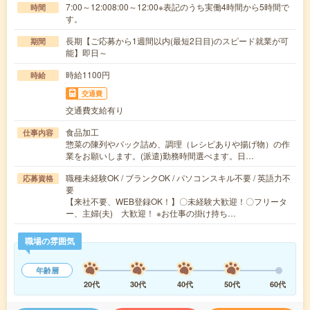
7:00～12:008:00～12:00※表記のうち実働4時間から5時間で
時間
す。
長期【ご応募から1週間以内(最短2日目)のスピード就業が可
期間
能】即日～
時給1100円
時給
交通費
交通費支給有り
食品加工
仕事内容
惣菜の陳列やパック詰め、調理（レシピありや揚げ物）の作
業をお願いします。(派遣)勤務時間選べます。日…
職種未経験OK / ブランクOK / パソコンスキル不要 / 英語力不
応募資格
要
【来社不要、WEB登録OK！】〇未経験大歓迎！〇フリータ
ー、主婦(夫) 大歓迎！ ※お仕事の掛け持ち…
職場の雰囲気
年齢層
20代
30代
40代
50代
60代