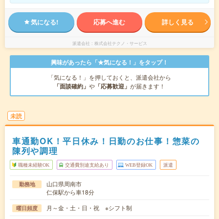
気になる!
応募へ進む
詳しく見る
派遣会社
株式会社テクノ・サービス
興味があったら「★気になる！」をタップ！
「気になる！」を押しておくと、派遣会社から
「面談確約」
や
「応募歓迎」
が届きます！
未読
車通勤OK！平日休み！日勤のお仕事！惣菜の
陳列や調理
職種未経験OK
交通費別途支給あり
WEB登録OK
派遣
山口県周南市
勤務地
仁保駅から車18分
月～金・土・日・祝 ※シフト制
曜日頻度