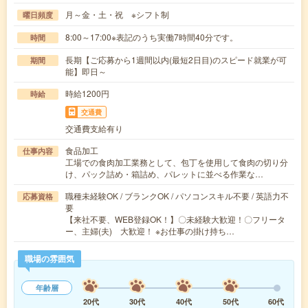
月～金・土・祝 ※シフト制
曜日頻度
8:00～17:00※表記のうち実働7時間40分です。
時間
長期【ご応募から1週間以内(最短2日目)のスピード就業が可
期間
能】即日～
時給1200円
時給
交通費
交通費支給有り
食品加工
仕事内容
工場での食肉加工業務として、包丁を使用して食肉の切り分
け、パック詰め・箱詰め、パレットに並べる作業な…
職種未経験OK / ブランクOK / パソコンスキル不要 / 英語力不
応募資格
要
【来社不要、WEB登録OK！】〇未経験大歓迎！〇フリータ
ー、主婦(夫) 大歓迎！ ※お仕事の掛け持ち…
職場の雰囲気
年齢層
20代
30代
40代
50代
60代