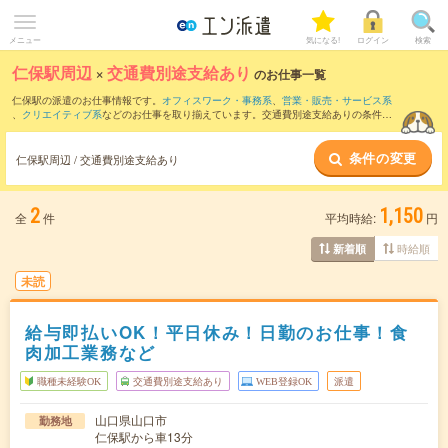
メニュー
気になる!
ログイン
検索
仁保駅周辺
×
交通費別途支給あり
のお仕事一覧
仁保駅の派遣のお仕事情報です。
オフィスワーク・事務系
、
営業・販売・サービス系
、
クリエイティブ系
などのお仕事を取り揃えています。交通費別途支給ありの条件の
他に、
職種未経験OK
、
友だちと一緒の応募OK
、
週4日勤務
などのこだわり条件も取り
揃えています。
条件の変更
仁保駅周辺 / 交通費別途支給あり
2
1,150
全
件
平均時給:
円
時給順
新着順
未読
給与即払いOK！平日休み！日勤のお仕事！食
肉加工業務など
職種未経験OK
交通費別途支給あり
WEB登録OK
派遣
山口県山口市
勤務地
仁保駅から車13分