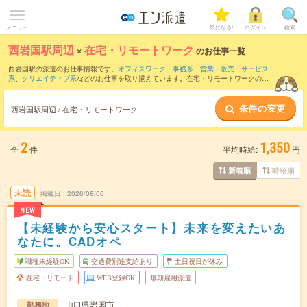
メニュー
気になる!
ログイン
検索
西岩国駅周辺
×
在宅・リモートワーク
のお仕事一覧
西岩国駅の派遣のお仕事情報です。
オフィスワーク・事務系
、
営業・販売・サービス
系
、
クリエイティブ系
などのお仕事を取り揃えています。在宅・リモートワークの条
件の他に、
交通費別途支給あり
、
職種未経験OK
、
友だちと一緒の応募OK
などのこだ
わり条件も取り揃えています。
条件の変更
西岩国駅周辺 / 在宅・リモートワーク
2
1,350
全
件
平均時給:
円
時給順
新着順
未読
掲載日
2026/08/06
NEW
【未経験から安心スタート】未来を変えたいあ
なたに。CADオペ
職種未経験OK
交通費別途支給あり
土日祝日が休み
在宅・リモート
WEB登録OK
無期雇用派遣
山口県岩国市
勤務地