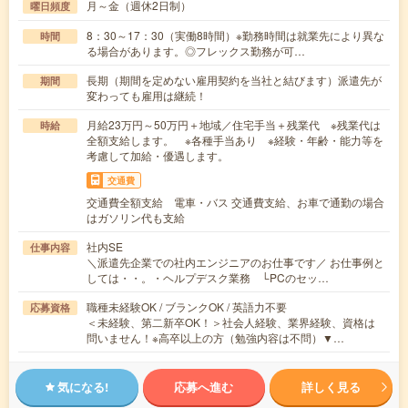
月～金（週休2日制）
曜日頻度
8：30～17：30（実働8時間）※勤務時間は就業先により異な
時間
る場合があります。◎フレックス勤務が可…
長期（期間を定めない雇用契約を当社と結びます）派遣先が
期間
変わっても雇用は継続！
月給23万円～50万円＋地域／住宅手当＋残業代 ※残業代は
時給
全額支給します。 ※各種手当あり ※経験・年齢・能力等を
考慮して加給・優遇します。
交通費
交通費全額支給 電車・バス 交通費支給、お車で通勤の場合
はガソリン代も支給
社内SE
仕事内容
＼派遣先企業での社内エンジニアのお仕事です／ お仕事例と
しては・・。・ヘルプデスク業務 └PCのセッ…
職種未経験OK / ブランクOK / 英語力不要
応募資格
＜未経験、第二新卒OK！＞社会人経験、業界経験、資格は
問いません！※高卒以上の方（勉強内容は不問）▼…
気になる!
応募へ進む
詳しく見る