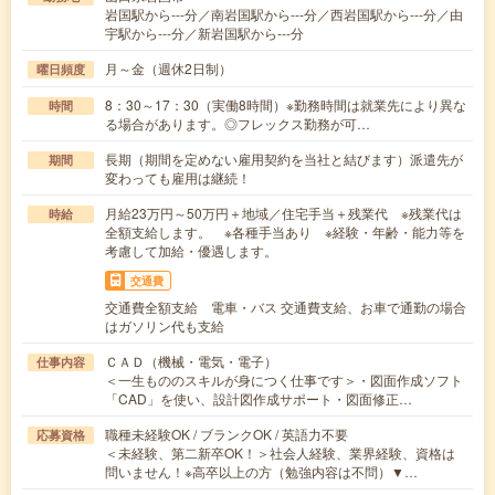
岩国駅から---分／南岩国駅から---分／西岩国駅から---分／由
宇駅から---分／新岩国駅から---分
月～金（週休2日制）
曜日頻度
8：30～17：30（実働8時間）※勤務時間は就業先により異な
時間
る場合があります。◎フレックス勤務が可…
長期（期間を定めない雇用契約を当社と結びます）派遣先が
期間
変わっても雇用は継続！
月給23万円～50万円＋地域／住宅手当＋残業代 ※残業代は
時給
全額支給します。 ※各種手当あり ※経験・年齢・能力等を
考慮して加給・優遇します。
交通費
交通費全額支給 電車・バス 交通費支給、お車で通勤の場合
はガソリン代も支給
ＣＡＤ（機械・電気・電子）
仕事内容
＜一生もののスキルが身につく仕事です＞・図面作成ソフト
「CAD」を使い、設計図作成サポート・図面修正…
職種未経験OK / ブランクOK / 英語力不要
応募資格
＜未経験、第二新卒OK！＞社会人経験、業界経験、資格は
問いません！※高卒以上の方（勉強内容は不問）▼…