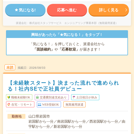
気になる!
応募へ進む
詳しく見る
派遣会社
株式会社スタッフサービス エンジニアリング事業本部（無期雇用派遣）
興味があったら「★気になる！」をタップ！
「気になる！」を押しておくと、派遣会社から
「面談確約」
や
「応募歓迎」
が届きます！
未読
掲載日
2026/08/03
【未経験スタート】決まった流れで進められ
る！社内SEで正社員デビュー
職種未経験OK
交通費別途支給あり
土日祝日が休み
在宅・リモート
WEB登録OK
無期雇用派遣
山口県岩国市
勤務地
岩国駅から---分／南岩国駅から---分／西岩国駅から---分／由
宇駅から---分／新岩国駅から---分