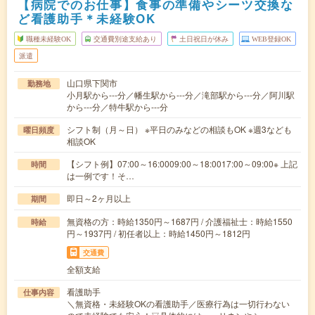
【病院でのお仕事】食事の準備やシーツ交換な
ど看護助手＊未経験OK
職種未経験OK
交通費別途支給あり
土日祝日が休み
WEB登録OK
派遣
山口県下関市
勤務地
小月駅から---分／幡生駅から---分／滝部駅から---分／阿川駅
から---分／特牛駅から---分
シフト制（月～日） ※平日のみなどの相談もOK ※週3なども
曜日頻度
相談OK
【シフト例】07:00～16:0009:00～18:0017:00～09:00※ 上記
時間
は一例です！そ…
即日～2ヶ月以上
期間
無資格の方：時給1350円～1687円 / 介護福祉士：時給1550
時給
円～1937円 / 初任者以上：時給1450円～1812円
交通費
全額支給
看護助手
仕事内容
＼無資格・未経験OKの看護助手／医療行為は一切行わない