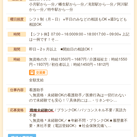
小月駅から---分／幡生駅から---分／滝部駅から---分／阿川駅
から---分／特牛駅から---分
シフト制（月～日） ※平日のみなどの相談もOK ※週3なども
曜日頻度
相談OK
【シフト例】07:00～16:0009:00～18:0017:00～09:00※ 上記
時間
は一例です！そ…
即日～2ヶ月以上 ■開始日の相談OK！
期間
無資格の方：時給1350円～1687円 / 介護福祉士：時給1550
時給
円～1937円 / 初任者以上：時給1450円～1812円
交通費
全額支給
看護助手
仕事内容
＼無資格・未経験OKの看護助手／医療行為は一切行わない
ので未経験でも安心！▽具体的には…・リネンやシ…
/ ブランクOK / パソコンスキル不要 / 英語力
職種未経験OK
応募資格
不要
＼無資格＊未経験OK／★年齢不問・ブランクOK★履歴書不
要・来社不要（電話登録OK）★社会保険完備＼…