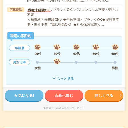
ので未経験でも安心！▽具体的には…・リネンやシ…
/ ブランクOK / パソコンスキル不要 / 英語力
職種未経験OK
応募資格
不要
＼無資格＊未経験OK／★年齢不問・ブランクOK★履歴書不
要・来社不要（電話登録OK）★社会保険完備＼…
職場の雰囲気
年齢層
20代
30代
40代
50代
60代
男女比率
女性
男性
もっと見る
気になる!
応募へ進む
詳しく見る
派遣会社
株式会社ニッソーネット