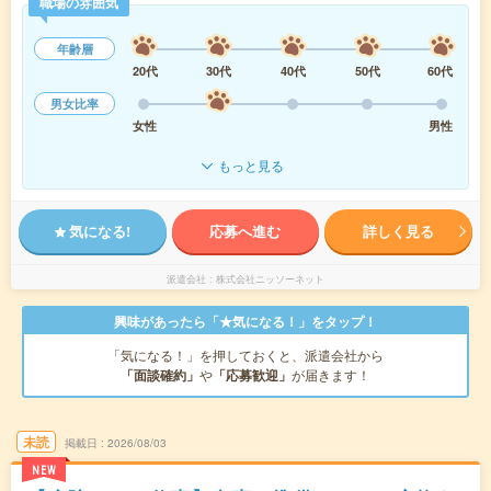
職場の雰囲気
年齢層
20代
30代
40代
50代
60代
男女比率
女性
男性
もっと見る
気になる!
応募へ進む
詳しく見る
派遣会社
株式会社ニッソーネット
興味があったら「★気になる！」をタップ！
「気になる！」を押しておくと、派遣会社から
「面談確約」
や
「応募歓迎」
が届きます！
未読
掲載日
2026/08/03
NEW