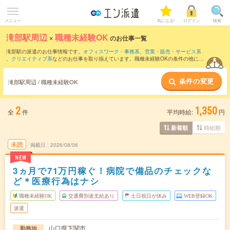
メニュー
気になる!
ログイン
検索
滝部駅周辺
×
職種未経験OK
のお仕事一覧
滝部駅の派遣のお仕事情報です。
オフィスワーク・事務系
、
営業・販売・サービス系
、
クリエイティブ系
などのお仕事を取り揃えています。職種未経験OKの条件の他に、
交通費別途支給あり
、
友だちと一緒の応募OK
、
週4日勤務
などのこだわり条件も取り
揃えています。
条件の変更
滝部駅周辺 / 職種未経験OK
2
1,350
全
件
平均時給:
円
時給順
新着順
未読
掲載日
2026/08/06
NEW
3ヵ月で71万円稼ぐ！病院で備品のチェックな
ど＊医療行為はナシ
職種未経験OK
交通費別途支給あり
土日祝日が休み
WEB登録OK
派遣
山口県下関市
勤務地