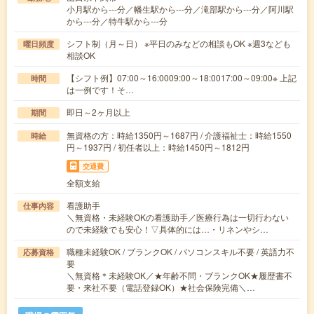
小月駅から---分／幡生駅から---分／滝部駅から---分／阿川駅
から---分／特牛駅から---分
シフト制（月～日） ※平日のみなどの相談もOK ※週3なども
曜日頻度
相談OK
【シフト例】07:00～16:0009:00～18:0017:00～09:00※ 上記
時間
は一例です！そ…
即日～2ヶ月以上
期間
無資格の方：時給1350円～1687円 / 介護福祉士：時給1550
時給
円～1937円 / 初任者以上：時給1450円～1812円
交通費
全額支給
看護助手
仕事内容
＼無資格・未経験OKの看護助手／医療行為は一切行わない
ので未経験でも安心！▽具体的には…・リネンやシ…
職種未経験OK / ブランクOK / パソコンスキル不要 / 英語力不
応募資格
要
＼無資格＊未経験OK／★年齢不問・ブランクOK★履歴書不
要・来社不要（電話登録OK）★社会保険完備＼…