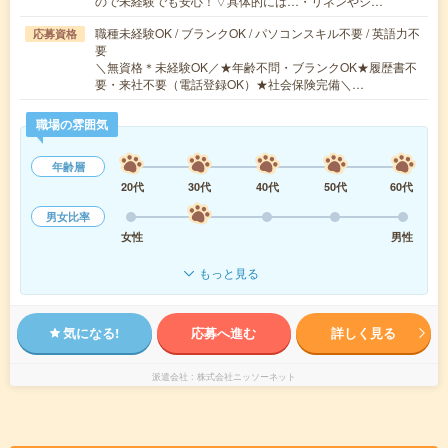
ので未経験でも安心！▽具体的には…・リネンやシ…
職種未経験OK / ブランクOK / パソコンスキル不要 / 英語力不
応募資格
要
＼無資格＊未経験OK／★年齢不問・ブランクOK★履歴書不
要・来社不要（電話登録OK）★社会保険完備＼…
職場の雰囲気
年齢層
20代
30代
40代
50代
60代
男女比率
女性
男性
もっと見る
気になる!
応募へ進む
詳しく見る
派遣会社
株式会社ニッソーネット