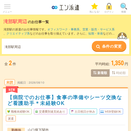
メニュー
気になる!
ログイン
検索
滝部駅周辺
のお仕事一覧
滝部駅の派遣のお仕事情報です。
オフィスワーク・事務系
、
営業・販売・サービス系
、
クリエイティブ系
などのお仕事を取り揃えています。さらに、
短期
・
単発
などの期
間や、
職種未経験OK
などのこだわり条件で絞り込んでいただけます。
条件の変更
また、
阿川駅
・
宇賀本郷駅
・
特牛駅
・
小串駅
・
伊上駅
など近隣駅のお仕事もご確認い
滝部駅周辺
ただけます。
2
1,350
全
件
平均時給:
円
時給順
新着順
未読
掲載日
2026/08/10
NEW
【病院でのお仕事】食事の準備やシーツ交換な
ど看護助手＊未経験OK
職種未経験OK
交通費別途支給あり
土日祝日が休み
WEB登録OK
派遣
山口県下関市
勤務地