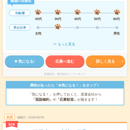
職場の雰囲気
年齢層
20代
30代
40代
50代
60代
男女比率
女性
男性
もっと見る
気になる!
応募へ進む
詳しく見る
派遣会社
株式会社ニッソーネット
興味があったら「★気になる！」をタップ！
「気になる！」を押しておくと、派遣会社から
「面談確約」
や
「応募歓迎」
が届きます！
未読
掲載日
2026/08/09
NEW