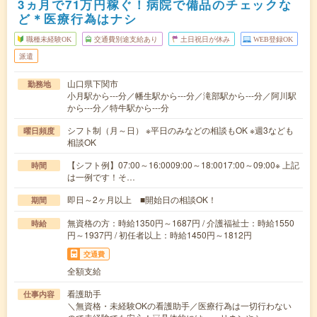
3ヵ月で71万円稼ぐ！病院で備品のチェックな
ど＊医療行為はナシ
職種未経験OK
交通費別途支給あり
土日祝日が休み
WEB登録OK
派遣
山口県下関市
勤務地
小月駅から---分／幡生駅から---分／滝部駅から---分／阿川駅
から---分／特牛駅から---分
シフト制（月～日） ※平日のみなどの相談もOK ※週3なども
曜日頻度
相談OK
【シフト例】07:00～16:0009:00～18:0017:00～09:00※ 上記
時間
は一例です！そ…
即日～2ヶ月以上 ■開始日の相談OK！
期間
無資格の方：時給1350円～1687円 / 介護福祉士：時給1550
時給
円～1937円 / 初任者以上：時給1450円～1812円
交通費
全額支給
看護助手
仕事内容
＼無資格・未経験OKの看護助手／医療行為は一切行わない