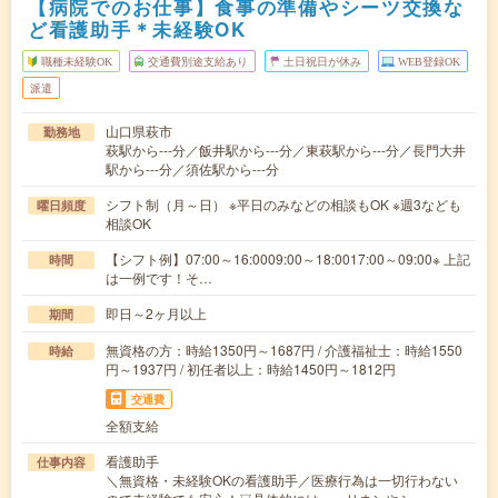
【病院でのお仕事】食事の準備やシーツ交換な
ど看護助手＊未経験OK
職種未経験OK
交通費別途支給あり
土日祝日が休み
WEB登録OK
派遣
山口県萩市
勤務地
萩駅から---分／飯井駅から---分／東萩駅から---分／長門大井
駅から---分／須佐駅から---分
シフト制（月～日） ※平日のみなどの相談もOK ※週3なども
曜日頻度
相談OK
【シフト例】07:00～16:0009:00～18:0017:00～09:00※ 上記
時間
は一例です！そ…
即日～2ヶ月以上
期間
無資格の方：時給1350円～1687円 / 介護福祉士：時給1550
時給
円～1937円 / 初任者以上：時給1450円～1812円
交通費
全額支給
看護助手
仕事内容
＼無資格・未経験OKの看護助手／医療行為は一切行わない