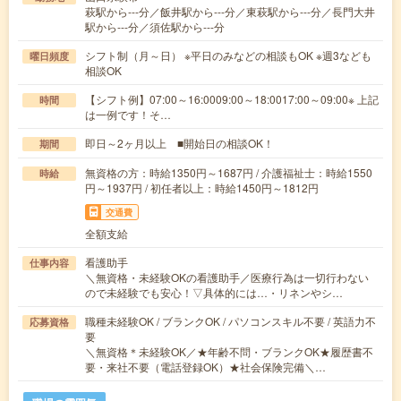
萩駅から---分／飯井駅から---分／東萩駅から---分／長門大井
駅から---分／須佐駅から---分
シフト制（月～日） ※平日のみなどの相談もOK ※週3なども
曜日頻度
相談OK
【シフト例】07:00～16:0009:00～18:0017:00～09:00※ 上記
時間
は一例です！そ…
即日～2ヶ月以上 ■開始日の相談OK！
期間
無資格の方：時給1350円～1687円 / 介護福祉士：時給1550
時給
円～1937円 / 初任者以上：時給1450円～1812円
交通費
全額支給
看護助手
仕事内容
＼無資格・未経験OKの看護助手／医療行為は一切行わない
ので未経験でも安心！▽具体的には…・リネンやシ…
職種未経験OK / ブランクOK / パソコンスキル不要 / 英語力不
応募資格
要
＼無資格＊未経験OK／★年齢不問・ブランクOK★履歴書不
要・来社不要（電話登録OK）★社会保険完備＼…