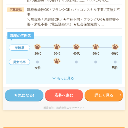
ので未経験でも安心！▽具体的には…・リネンやシ…
職種未経験OK / ブランクOK / パソコンスキル不要 / 英語力不
応募資格
要
＼無資格＊未経験OK／★年齢不問・ブランクOK★履歴書不
要・来社不要（電話登録OK）★社会保険完備＼…
職場の雰囲気
年齢層
20代
30代
40代
50代
60代
男女比率
女性
男性
もっと見る
気になる!
応募へ進む
詳しく見る
派遣会社
株式会社ニッソーネット