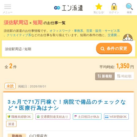
メニュー
気になる!
ログイン
検索
須佐駅周辺
×
短期
のお仕事一覧
須佐駅の派遣のお仕事情報です。
オフィスワーク・事務系
、
営業・販売・サービス系
、
クリエイティブ系
などのお仕事を取り揃えています。短期の条件の他に、
交通費別
途支給あり
、
職種未経験OK
、
友だちと一緒の応募OK
などでもお探し頂けます。
条件の変更
須佐駅周辺 / 短期
2
1,350
全
件
平均時給:
円
時給順
新着順
未読
掲載日
2026/08/01
3ヵ月で71万円稼ぐ！病院で備品のチェックな
ど＊医療行為はナシ
職種未経験OK
交通費別途支給あり
土日祝日が休み
WEB登録OK
派遣
山口県萩市
勤務地