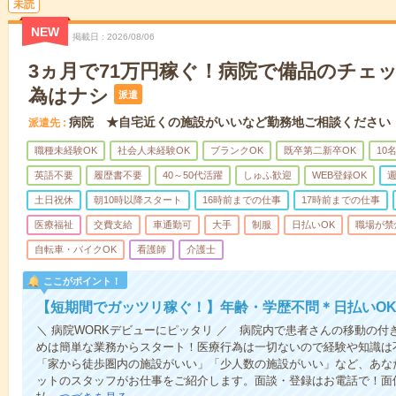
未読
NEW
掲載日
2026/08/06
3ヵ月で71万円稼ぐ！病院で備品のチェ
為はナシ
派遣
病院 ★自宅近くの施設がいいなど勤務地ご相談ください
派遣先
職種未経験OK
社会人未経験OK
ブランクOK
既卒第二新卒OK
10
英語不要
履歴書不要
40～50代活躍
しゅふ歓迎
WEB登録OK
週
土日祝休
朝10時以降スタート
16時前までの仕事
17時前までの仕事
医療福祉
交費支給
車通勤可
大手
制服
日払いOK
職場が禁
自転車・バイクOK
看護師
介護士
ここがポイント！
【短期間でガッツリ稼ぐ！】年齢・学歴不問＊日払いOK
＼ 病院WORKデビューにピッタリ ／ 病院内で患者さんの移動の
めは簡単な業務からスタート！医療行為は一切ないので経験や知識は
「家から徒歩圏内の施設がいい」「少人数の施設がいい」など、あな
ットのスタッフがお仕事をご紹介します。面談・登録はお電話で！面