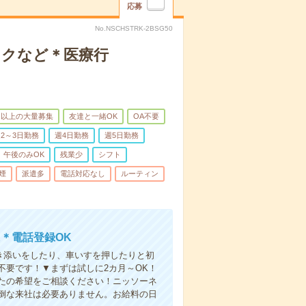
応募
No.NSCHSTRK-2BSG50
ックなど＊医療行
名以上の大量募集
友達と一緒OK
OA不要
2～3日勤務
週4日勤務
週5日勤務
午後のみOK
残業少
シフト
煙
派遣多
電話対応なし
ルーティン
＊電話登録OK
付き添いをしたり、車いすを押したりと初
不要です！▼まずは試しに2カ月～OK！
たの希望をご相談ください！ニッソーネ
倒な来社は必要ありません。お給料の日