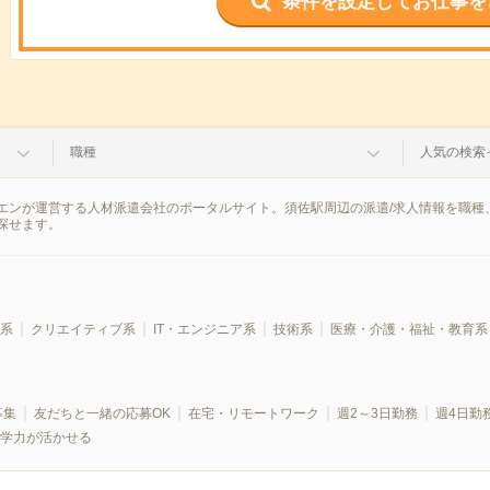
条件を設定してお仕事を
職種
人気の検索
エンが運営する人材派遣会社のポータルサイト。須佐駅周辺の派遣/求人情報を職種
探せます。
系
クリエイティブ系
IT・エンジニア系
技術系
医療・介護・福祉・教育系
募集
友だちと一緒の応募OK
在宅・リモートワーク
週2～3日勤務
週4日勤
学力が活かせる