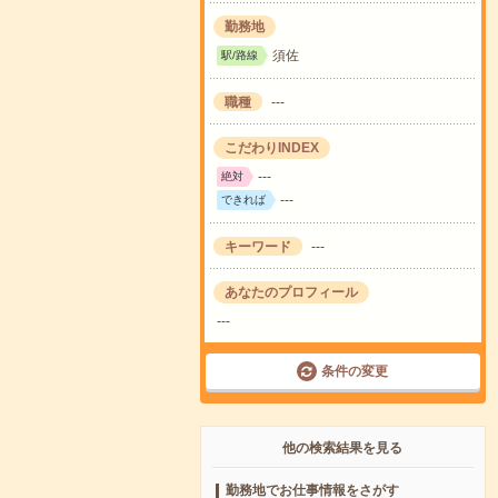
勤務地
須佐
駅/路線
職種
---
こだわりINDEX
---
絶対
---
できれば
キーワード
---
あなたのプロフィール
---
条件の変更
他の検索結果を見る
勤務地でお仕事情報をさがす