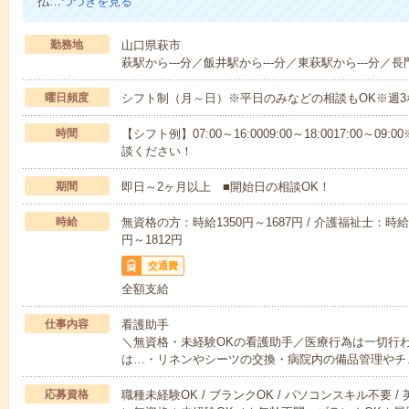
払…
つづきを見る
勤務地
山口県萩市
萩駅から---分／飯井駅から---分／東萩駅から---分／長
曜日頻度
シフト制（月～日）※平日のみなどの相談もOK※週3
時間
【シフト例】07:00～16:0009:00～18:0017:00
談ください！
期間
即日～2ヶ月以上 ■開始日の相談OK！
時給
無資格の方：時給1350円～1687円 / 介護福祉士：時給1
円～1812円
交通費
全額支給
仕事内容
看護助手
＼無資格・未経験OKの看護助手／医療行為は一切行
は…・リネンやシーツの交換・病院内の備品管理やチ
応募資格
職種未経験OK / ブランクOK / パソコンスキル不要 /