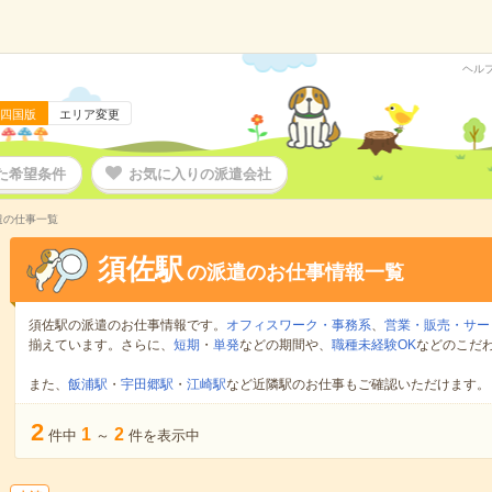
ヘル
四国版
エリア変更
た希望条件
お気に入りの派遣会社
遣の仕事一覧
須佐駅
の派遣のお仕事情報一覧
須佐駅の派遣のお仕事情報です。
オフィスワーク・事務系
、
営業・販売・サー
揃えています。さらに、
短期
・
単発
などの期間や、
職種未経験OK
などのこだ
また、
飯浦駅
・
宇田郷駅
・
江崎駅
など近隣駅のお仕事もご確認いただけます。
2
1
2
件中
～
件を表示中