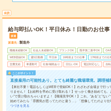
未読
給与即払いOK！平日休み！日勤のお仕事
派遣
製造外
派遣先
職種未経験OK
社会人未経験OK
ブランクOK
既卒第二新卒OK
OA
WEB登録OK
週5日勤務
平日休
16時前までの仕事
17時前までの仕
交費支給
車通勤可
社食/補助あり
日払いOK
電話対応なし
自転
ここがポイント！
直接雇用の可能性あり。とても綺麗な職場環境。調理補
【来社不要！電話もしくはWEBで登録OK！】わざわざ会場まで行っ
りません！【お給料を早めに受け取れる！】せっかく働き始めても、
い”で受け取れちゃいますよ！【職場見学OK！】これ、“ある”と“な
始めてみたら「雰囲気が思ってたのと違う…」「想像してたのより仕
つづきを見る