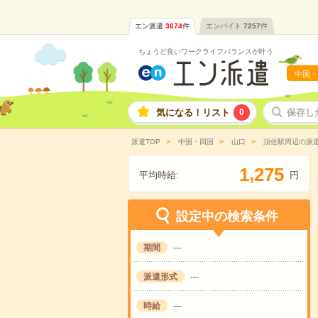
エン派遣
3674
件
エンバイト
7257
件
ちょうど良いワークライフバランスが叶う
中国・
気になる！リスト
0
保存し
派遣TOP
中国・四国
山口
須佐駅周辺の派
,
1
2
7
5
平均時給:
円
設定中の検索条件
期間
---
派遣形式
---
時給
---