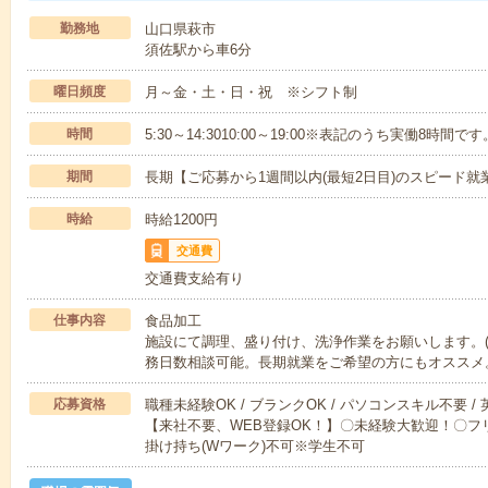
勤務地
山口県萩市
須佐駅から車6分
曜日頻度
月～金・土・日・祝 ※シフト制
時間
5:30～14:3010:00～19:00※表記のうち実働8時間です
期間
長期【ご応募から1週間以内(最短2日目)のスピード就
時給
時給1200円
交通費
交通費支給有り
仕事内容
食品加工
施設にて調理、盛り付け、洗浄作業をお願いします。(
務日数相談可能。長期就業をご希望の方にもオススメ
応募資格
職種未経験OK / ブランクOK / パソコンスキル不要 /
【来社不要、WEB登録OK！】〇未経験大歓迎！〇フリ
掛け持ち(Wワーク)不可※学生不可