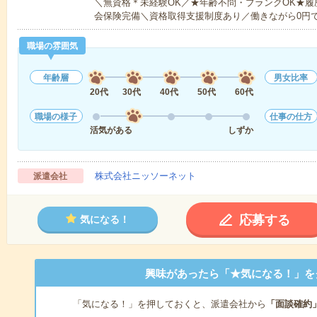
＼無資格＊未経験OK／★年齢不問・ブランクOK★履
会保険完備＼資格取得支援制度あり／働きながら0円
職場の雰囲気
年齢層
男女比率
20代
30代
40代
50代
60代
職場の様子
仕事の仕方
活気がある
しずか
株式会社ニッソーネット
派遣会社
応募する
気になる！
興味があったら「★気になる！」を
「気になる！」を押しておくと、派遣会社から
「面談確約