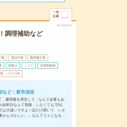
一括
応募
No.845234
！調理補助など
不要
英語不要
履歴書不要
事
残業少
シフト
交替制勤務
車・バイクOK
助など：萩市須佐
て…履歴書を用意して…なんて必要もあ
お給料日なんて我慢…しなくても“日払
い”では大違いですよ！話だけ聞いて、いざ
事がムズかしい…」なんてコトになる…