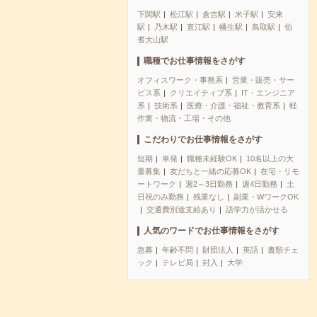
下関駅
松江駅
倉吉駅
米子駅
安来
駅
乃木駅
直江駅
幡生駅
鳥取駅
伯
耆大山駅
職種でお仕事情報をさがす
オフィスワーク・事務系
営業・販売・サー
ビス系
クリエイティブ系
IT・エンジニア
系
技術系
医療・介護・福祉・教育系
軽
作業・物流・工場・その他
こだわりでお仕事情報をさがす
短期
単発
職種未経験OK
10名以上の大
量募集
友だちと一緒の応募OK
在宅・リモ
ートワーク
週2～3日勤務
週4日勤務
土
日祝のみ勤務
残業なし
副業・WワークOK
交通費別途支給あり
語学力が活かせる
人気のワードでお仕事情報をさがす
急募
年齢不問
財団法人
英語
書類チェ
ック
テレビ局
封入
大学