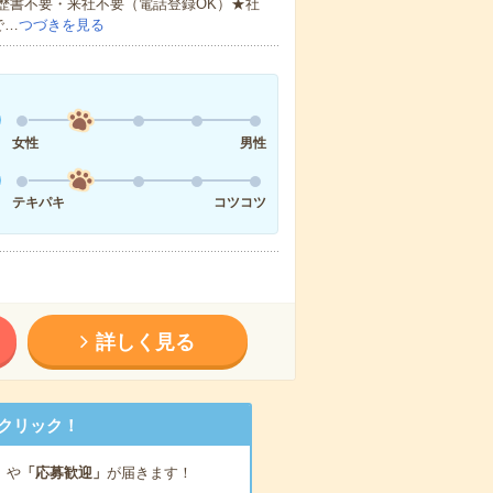
歴書不要・来社不要（電話登録OK）★社
で…
つづきを見る
女性
男性
テキパキ
コツコツ
詳しく見る
クリック！
」
や
「応募歓迎」
が届きます！