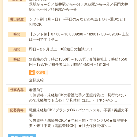
萩駅から---分／飯井駅から---分／東萩駅から---分／長門大井
駅から---分／須佐駅から---分
シフト制（月～日） ※平日のみなどの相談もOK ※週3なども
曜日頻度
相談OK
【シフト例】07:00～16:0009:00～18:0017:00～09:00※ 上記
時間
は一例です！そ…
即日～2ヶ月以上 ■開始日の相談OK！
期間
無資格の方：時給1350円～1687円 / 介護福祉士：時給1550
時給
円～1937円 / 初任者以上：時給1450円～1812円
交通費
全額支給
看護助手
仕事内容
＼無資格・未経験OKの看護助手／医療行為は一切行わない
ので未経験でも安心！▽具体的には…・リネンやシ…
職種未経験OK / ブランクOK / パソコンスキル不要 / 英語力不
応募資格
要
＼無資格＊未経験OK／★年齢不問・ブランクOK★履歴書不
要・来社不要（電話登録OK）★社会保険完備＼…