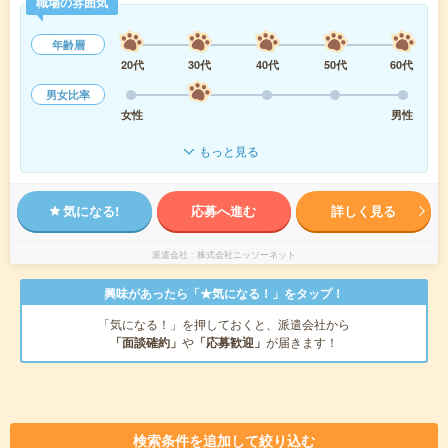
職場の雰囲気
年齢層
20代
30代
40代
50代
60代
男女比率
女性
男性
もっと見る
気になる!
応募へ進む
詳しく見る
派遣会社
株式会社ニッソーネット
興味があったら「★気になる！」をタップ！
「気になる！」を押しておくと、派遣会社から
「面談確約」
や
「応募歓迎」
が届きます！
検索条件を追加して絞り込む