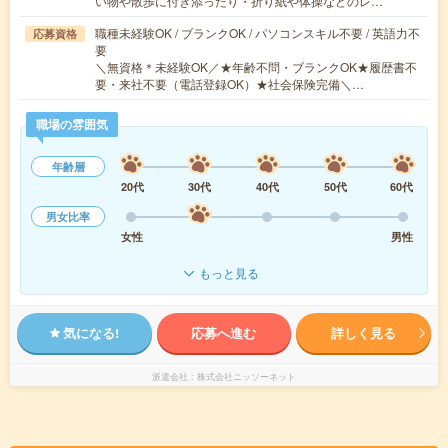
い物や散歩に付き添ったり・折り紙や体操などのレ…
職種未経験OK / ブランクOK / パソコンスキル不要 / 英語力不
応募資格
要
＼無資格＊未経験OK／★年齢不問・ブランクOK★履歴書不
要・来社不要（電話登録OK）★社会保険完備＼…
職場の雰囲気
年齢層
20代
30代
40代
50代
60代
男女比率
女性
男性
もっと見る
気になる!
応募へ進む
詳しく見る
派遣会社
株式会社ニッソーネット