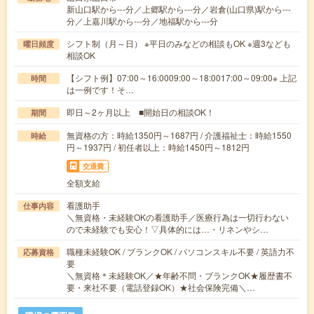
新山口駅から---分／上郷駅から---分／岩倉(山口県)駅から---
分／上嘉川駅から---分／地福駅から---分
シフト制（月～日） ※平日のみなどの相談もOK ※週3なども
曜日頻度
相談OK
【シフト例】07:00～16:0009:00～18:0017:00～09:00※ 上記
時間
は一例です！そ…
即日～2ヶ月以上 ■開始日の相談OK！
期間
無資格の方：時給1350円～1687円 / 介護福祉士：時給1550
時給
円～1937円 / 初任者以上：時給1450円～1812円
交通費
全額支給
看護助手
仕事内容
＼無資格・未経験OKの看護助手／医療行為は一切行わない
ので未経験でも安心！▽具体的には…・リネンやシ…
職種未経験OK / ブランクOK / パソコンスキル不要 / 英語力不
応募資格
要
＼無資格＊未経験OK／★年齢不問・ブランクOK★履歴書不
要・来社不要（電話登録OK）★社会保険完備＼…