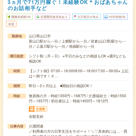
3ヵ月で71万円稼ぐ！未経験OK＊おばあちゃん
のお話相手など
職種未経験OK
交通費別途支給あり
土日祝日が休み
WEB登録OK
派遣
山口県山口市
勤務地
新山口駅から---分／上郷駅から---分／岩倉(山口県)駅から---
分／上嘉川駅から---分／地福駅から---分
シフト制（月～日） ※平日のみなどの相談もOK ※週3なども
曜日頻度
相談OK
【シフト例】07:00～16:0009:00～18:0017:00～09:00※ 上記
時間
は一例です！そ…
即日～2ヶ月以上 ■開始日の相談OK！
期間
無資格の方：時給1350円～1687円 / 介護福祉士：時給1550
時給
円～1937円 / 初任者以上：時給1450円～1812円
交通費
全額支給
介護関連
仕事内容
／利用者の方の日常生活をサポート！＼▽具体的には…・買