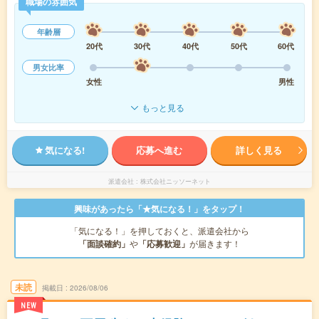
職場の雰囲気
年齢層
20代
30代
40代
50代
60代
男女比率
女性
男性
もっと見る
気になる!
応募へ進む
詳しく見る
派遣会社
株式会社ニッソーネット
興味があったら「★気になる！」をタップ！
「気になる！」を押しておくと、派遣会社から
「面談確約」
や
「応募歓迎」
が届きます！
未読
掲載日
2026/08/06
NEW