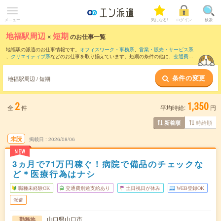
メニュー
気になる!
ログイン
検索
地福駅周辺
×
短期
のお仕事一覧
地福駅の派遣のお仕事情報です。
オフィスワーク・事務系
、
営業・販売・サービス系
、
クリエイティブ系
などのお仕事を取り揃えています。短期の条件の他に、
交通費別
途支給あり
、
職種未経験OK
、
友だちと一緒の応募OK
などでもお探し頂けます。
条件の変更
地福駅周辺 / 短期
2
1,350
全
件
平均時給:
円
時給順
新着順
未読
掲載日
2026/08/06
NEW
3ヵ月で71万円稼ぐ！病院で備品のチェックな
ど＊医療行為はナシ
職種未経験OK
交通費別途支給あり
土日祝日が休み
WEB登録OK
派遣
山口県山口市
勤務地