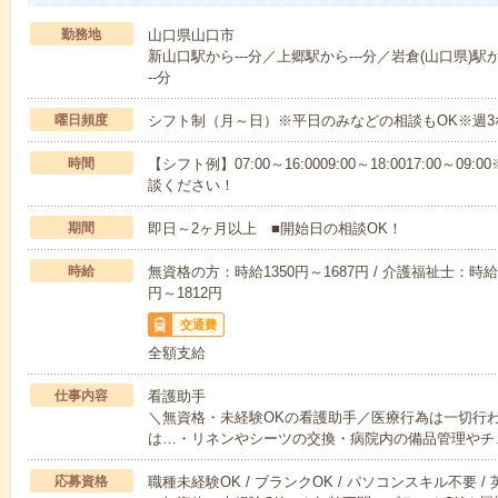
勤務地
山口県山口市
新山口駅から---分／上郷駅から---分／岩倉(山口県)駅か
--分
曜日頻度
シフト制（月～日）※平日のみなどの相談もOK※週3
時間
【シフト例】07:00～16:0009:00～18:0017:00
談ください！
期間
即日～2ヶ月以上 ■開始日の相談OK！
時給
無資格の方：時給1350円～1687円 / 介護福祉士：時給1
円～1812円
交通費
全額支給
仕事内容
看護助手
＼無資格・未経験OKの看護助手／医療行為は一切行
は…・リネンやシーツの交換・病院内の備品管理やチ
応募資格
職種未経験OK / ブランクOK / パソコンスキル不要 /