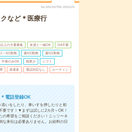
No.NSCHSTRK-2BSG20
ックなど＊医療行
名以上の大量募集
友達と一緒OK
OA不要
2～3日勤務
週4日勤務
週5日勤務
午後のみOK
残業少
シフト
煙
派遣多
電話対応なし
ルーティン
＊電話登録OK
付き添いをしたり、車いすを押したりと初
不要です！▼まずは試しに2カ月～OK！
たの希望をご相談ください！ニッソーネ
倒な来社は必要ありません。お給料の日