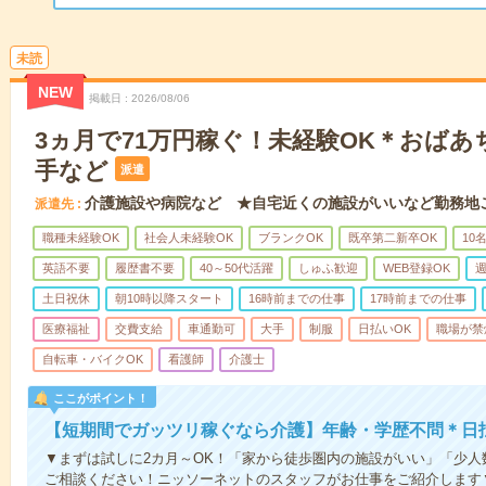
未読
NEW
掲載日
2026/08/06
3ヵ月で71万円稼ぐ！未経験OK＊おば
手など
派遣
介護施設や病院など ★自宅近くの施設がいいなど勤務地
派遣先
職種未経験OK
社会人未経験OK
ブランクOK
既卒第二新卒OK
10
英語不要
履歴書不要
40～50代活躍
しゅふ歓迎
WEB登録OK
週
土日祝休
朝10時以降スタート
16時前までの仕事
17時前までの仕事
医療福祉
交費支給
車通勤可
大手
制服
日払いOK
職場が禁
自転車・バイクOK
看護師
介護士
ここがポイント！
【短期間でガッツリ稼ぐなら介護】年齢・学歴不問＊日払
▼まずは試しに2カ月～OK！「家から徒歩圏内の施設がいい」「少
ご相談ください！ニッソーネットのスタッフがお仕事をご紹介します