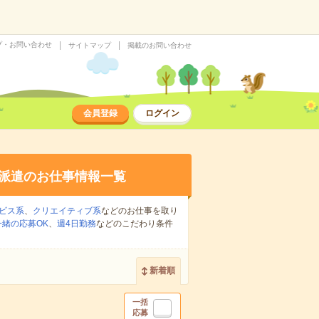
プ・お問い合わせ
サイトマップ
掲載のお問い合わせ
会員登録
ログイン
派遣のお仕事情報一覧
ビス系
、
クリエイティブ系
などのお仕事を取り
緒の応募OK
、
週4日勤務
などのこだわり条件
新着順
一括
応募