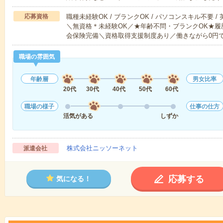
応募資格
職種未経験OK / ブランクOK / パソコンスキル不要 /
＼無資格＊未経験OK／★年齢不問・ブランクOK★履
会保険完備＼資格取得支援制度あり／働きながら0円
職場の雰囲気
年齢層
男女比率
20代
30代
40代
50代
60代
職場の様子
仕事の仕方
活気がある
しずか
株式会社ニッソーネット
派遣会社
応募する
気になる！