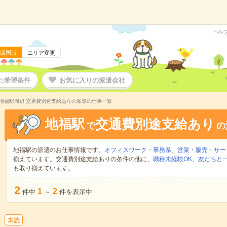
ヘル
四国版
エリア変更
た希望条件
お気に入りの派遣会社
地福駅周辺 交通費別途支給ありの派遣の仕事一覧
地福駅
交通費別途支給あり
で
の
地福駅の派遣のお仕事情報です。
オフィスワーク・事務系
、
営業・販売・サー
揃えています。交通費別途支給ありの条件の他に、
職種未経験OK
、
友だちと一
も取り揃えています。
2
1
2
件中
～
件を表示中
未読