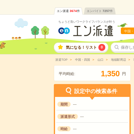
エン派遣
3674
件
エンバイト
7257
件
ちょうど良いワークライフバランスが叶う
中国・
気になる！リスト
0
保存し
派遣TOP
中国・四国
山口
地福駅周辺
,
1
3
5
0
平均時給:
円
設定中の検索条件
期間
---
派遣形式
---
時給
---