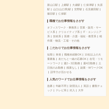
新山口駅
上郷駅
大歳駅
仁保津駅
矢原
駅
山口(山口県)駅
宮野駅
石見横田駅
篠目駅
仁保駅
職種でお仕事情報をさがす
オフィスワーク・事務系
営業・販売・サー
ビス系
クリエイティブ系
IT・エンジニア
系
技術系
医療・介護・福祉・教育系
軽
作業・物流・工場・その他
こだわりでお仕事情報をさがす
短期
単発
職種未経験OK
10名以上の大
量募集
友だちと一緒の応募OK
在宅・リモ
ートワーク
週2～3日勤務
週4日勤務
土
日祝のみ勤務
残業なし
副業・WワークOK
語学力が活かせる
人気のワードでお仕事情報をさがす
急募
年齢不問
財団法人
英語
書類チェ
ック
テレビ局
封入
大学