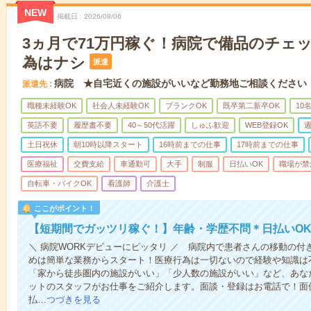
NEW
掲載日
2026/08/06
3ヵ月で71万円稼ぐ！病院で備品のチェ
為はナシ
派遣
病院 ★自宅近くの施設がいいなど勤務地ご相談ください
派遣先
職種未経験OK
社会人未経験OK
ブランクOK
既卒第二新卒OK
10
英語不要
履歴書不要
40～50代活躍
しゅふ歓迎
WEB登録OK
週
土日祝休
朝10時以降スタート
16時前までの仕事
17時前までの仕事
医療福祉
交費支給
車通勤可
大手
制服
日払いOK
職場が禁
自転車・バイクOK
看護師
介護士
ここがポイント！
【短期間でガッツリ稼ぐ！】年齢・学歴不問＊日払いOK
＼ 病院WORKデビューにピッタリ ／ 病院内で患者さんの移動の
めは簡単な業務からスタート！医療行為は一切ないので経験や知識は
「家から徒歩圏内の施設がいい」「少人数の施設がいい」など、あな
ットのスタッフがお仕事をご紹介します。面談・登録はお電話で！面
払…
つづきを見る