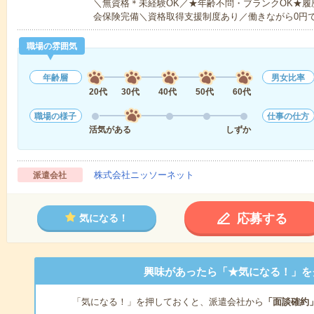
＼無資格＊未経験OK／★年齢不問・ブランクOK★履
会保険完備＼資格取得支援制度あり／働きながら0円
職場の雰囲気
年齢層
男女比率
20代
30代
40代
50代
60代
職場の様子
仕事の仕方
活気がある
しずか
株式会社ニッソーネット
派遣会社
応募する
気になる！
興味があったら「★気になる！」を
「気になる！」を押しておくと、派遣会社から
「面談確約