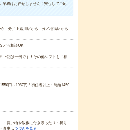
い業務はお任せしません！安心してご応
ら---分／上嘉川駅から---分／地福駅から-
なども相談OK
～09:00※ 上記は一例です！その他シフトもご相
550円～1937円 / 初任者以上：時給1450
…・買い物や散歩に付き添ったり・折り
・食事…
つづきを見る