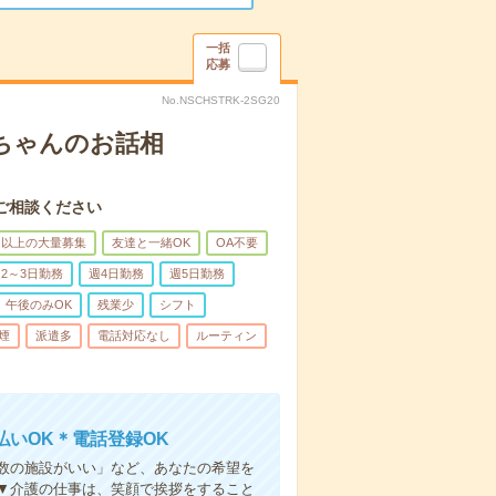
一括
応募
No.NSCHSTRK-2SG20
あちゃんのお話相
ご相談ください
名以上の大量募集
友達と一緒OK
OA不要
2～3日勤務
週4日勤務
週5日勤務
午後のみOK
残業少
シフト
煙
派遣多
電話対応なし
ルーティン
いOK＊電話登録OK
人数の施設がいい」など、あなたの希望を
▼介護の仕事は、笑顔で挨拶をすること