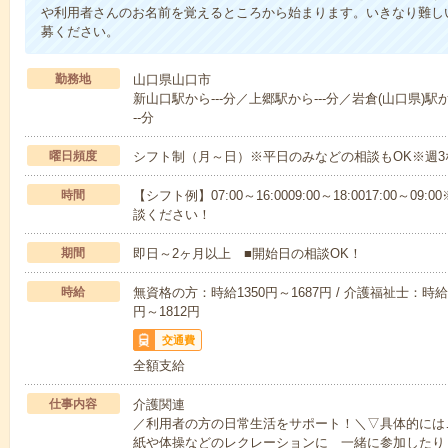
や利用者さんのお名前を覚えるところから始まります。いきなり難し
募ください。
勤務地
山口県山口市
新山口駅から---分／上郷駅から---分／岩倉(山口県)駅か
--分
曜日頻度
シフト制（月～日）※平日のみなどの相談もOK※週3
時間
【シフト例】07:00～16:0009:00～18:0017:00
談ください！
期間
即日～2ヶ月以上 ■開始日の相談OK！
時給
無資格の方：時給1350円～1687円 / 介護福祉士：時給1
円～1812円
交通費
全額支給
仕事内容
介護関連
／利用者の方の日常生活をサポート！＼▽具体的には
紙や体操などのレクレーションに 一緒に参加したり