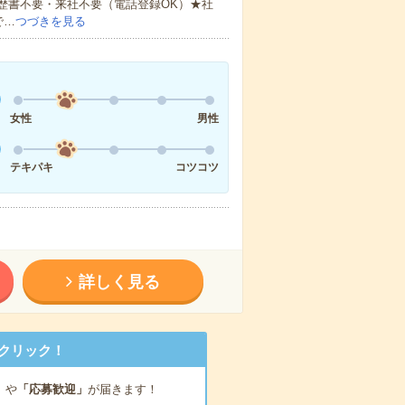
歴書不要・来社不要（電話登録OK）★社
で…
つづきを見る
女性
男性
テキパキ
コツコツ
詳しく見る
クリック！
」
や
「応募歓迎」
が届きます！