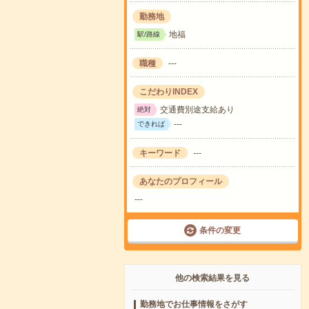
勤務地
地福
駅/路線
職種
---
こだわりINDEX
交通費別途支給あり
絶対
---
できれば
キーワード
---
あなたのプロフィール
---
条件の変更
他の検索結果を見る
勤務地でお仕事情報をさがす