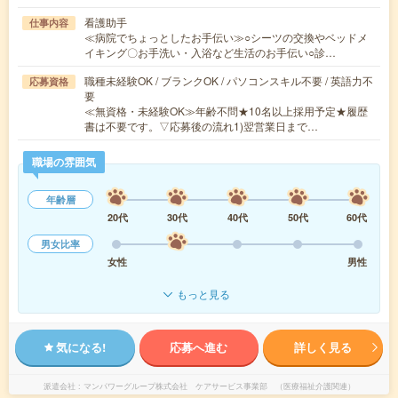
看護助手
仕事内容
≪病院でちょっとしたお手伝い≫○シーツの交換やベッドメ
イキング〇お手洗い・入浴など生活のお手伝い○診…
職種未経験OK / ブランクOK / パソコンスキル不要 / 英語力不
応募資格
要
≪無資格・未経験OK≫年齢不問★10名以上採用予定★履歴
書は不要です。▽応募後の流れ1)翌営業日まで…
職場の雰囲気
年齢層
20代
30代
40代
50代
60代
男女比率
女性
男性
もっと見る
気になる!
応募へ進む
詳しく見る
派遣会社
マンパワーグループ株式会社 ケアサービス事業部 （医療福祉介護関連）