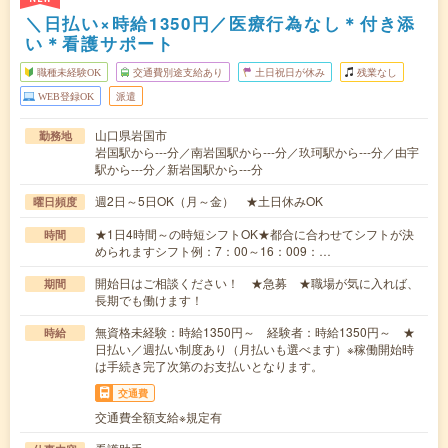
＼日払い×時給1350円／医療行為なし＊付き添
い＊看護サポート
職種未経験OK
交通費別途支給あり
土日祝日が休み
残業なし
WEB登録OK
派遣
山口県岩国市
勤務地
岩国駅から---分／南岩国駅から---分／玖珂駅から---分／由宇
駅から---分／新岩国駅から---分
週2日～5日OK（月～金） ★土日休みOK
曜日頻度
★1日4時間～の時短シフトOK★都合に合わせてシフトが決
時間
められますシフト例：7：00～16：009：…
開始日はご相談ください！ ★急募 ★職場が気に入れば、
期間
長期でも働けます！
無資格未経験：時給1350円～ 経験者：時給1350円～ ★
時給
日払い／週払い制度あり（月払いも選べます）※稼働開始時
は手続き完了次第のお支払いとなります。
交通費
交通費全額支給※規定有