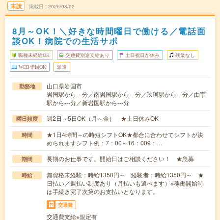
未読
掲載日
2026/08/02
8月～OK！＼好きな時間曜日で働ける／電話面
談OK！病院での生活サポ
職種未経験OK
交通費別途支給あり
土日祝日が休み
残業なし
WEB登録OK
派遣
山口県岩国市
勤務地
岩国駅から---分／南岩国駅から---分／玖珂駅から---分／由宇
駅から---分／新岩国駅から---分
週2日～5日OK（月～金） ★土日休みOK
曜日頻度
★1日4時間～の時短シフトOK★都合に合わせてシフトが決
時間
められますシフト例：7：00～16：009：…
長期のお仕事です。開始日はご相談ください！ ★急募
期間
無資格未経験：時給1350円～ 経験者：時給1350円～ ★
時給
日払い／週払い制度あり（月払いも選べます）※稼働開始時
は手続き完了次第のお支払いとなります。
交通費
交通費支給※規定有