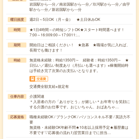
岩国駅から---分／南岩国駅から---分／玖珂駅から---分／由宇
駅から---分／新岩国駅から---分
週2日～5日OK（月～金） ★土日休みOK
曜日頻度
★1日4時間～の時短シフトOK★スタート時間選べます！
時間
7:00～16:009:00～17:0011:…
開始日はご相談ください！ ★急募 ★職場が気に入れば、
期間
長期でも働けます！
無資格未経験：時給1350円～ 経験者：時給1350円～ ★
時給
日払い／週払い制度あり（月払いも選べます）※稼働開始時
は手続き完了次第のお支払いとなります。
交通費
交通費全額支給※規定有
介護関連
仕事内容
＊入居者の方の「ありがとう」が嬉しい＊お年寄りを笑顔に
する介護のお仕事です。おじいちゃん、おばあちゃ…
職種未経験OK / ブランクOK / パソコンスキル不要 / 英語力不
応募資格
要
無資格・未経験OK年齢不問★10名以上採用予定★履歴書は
不要です▽応募後の流れ1)翌営業日までに担当…