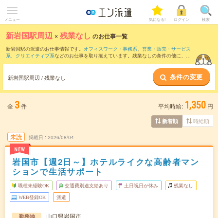
メニュー
気になる!
ログイン
検索
新岩国駅周辺
×
残業なし
のお仕事一覧
新岩国駅の派遣のお仕事情報です。
オフィスワーク・事務系
、
営業・販売・サービス
系
、
クリエイティブ系
などのお仕事を取り揃えています。残業なしの条件の他に、
交
通費別途支給あり
、
職種未経験OK
、
友だちと一緒の応募OK
などのこだわり条件も取
り揃えています。
条件の変更
新岩国駅周辺 / 残業なし
3
1,350
全
件
平均時給:
円
時給順
新着順
未読
掲載日
2026/08/04
NEW
岩国市【週2日～】ホテルライクな高齢者マン
ションで生活サポート
職種未経験OK
交通費別途支給あり
土日祝日が休み
残業なし
WEB登録OK
派遣
山口県岩国市
勤務地