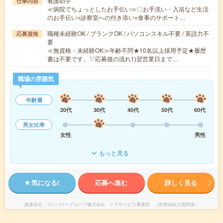
看護助手
仕事内容
≪病院でちょっとしたお手伝い≫〇お手洗い・入浴など生活
のお手伝い○診察室への付き添い○食事のサポート…
職種未経験OK / ブランクOK / パソコンスキル不要 / 英語力不
応募資格
要
≪無資格・未経験OK≫年齢不問★10名以上採用予定★履歴
書は不要です。▽応募後の流れ1)翌営業日まで…
職場の雰囲気
年齢層
20代
30代
40代
50代
60代
男女比率
女性
男性
もっと見る
気になる!
応募へ進む
詳しく見る
派遣会社
マンパワーグループ株式会社 ケアサービス事業部 （医療福祉介護関連）