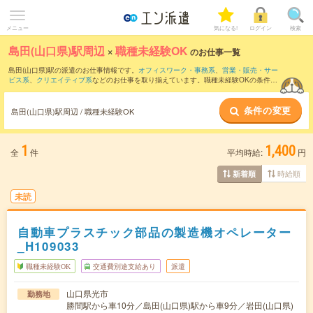
メニュー
気になる!
ログイン
検索
島田(山口県)駅周辺
×
職種未経験OK
のお仕事一覧
島田(山口県)駅の派遣のお仕事情報です。
オフィスワーク・事務系
、
営業・販売・サー
ビス系
、
クリエイティブ系
などのお仕事を取り揃えています。職種未経験OKの条件の
他に、
交通費別途支給あり
、
友だちと一緒の応募OK
、
週4日勤務
などのこだわり条件
も取り揃えています。
条件の変更
島田(山口県)駅周辺 / 職種未経験OK
1
1,400
全
件
平均時給:
円
時給順
新着順
未読
自動車プラスチック部品の製造機オペレーター
_H109033
職種未経験OK
交通費別途支給あり
派遣
山口県光市
勤務地
勝間駅から車10分／島田(山口県)駅から車9分／岩田(山口県)