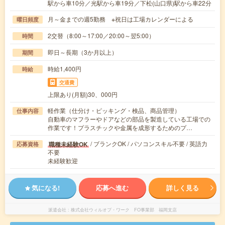
駅から車10分／光駅から車19分／下松(山口県)駅から車22分
月～金までの週5勤務 ※祝日は工場カレンダーによる
曜日頻度
2交替（8:00～17:00／20:00～翌5:00）
時間
即日～長期（3か月以上）
期間
時給1,400円
時給
交通費
上限あり(月額)30、000円
軽作業（仕分け・ピッキング・検品、商品管理）
仕事内容
自動車のマフラーやドアなどの部品を製造している工場での
作業です！プラスチックや金属を成形するためのプ…
/ ブランクOK / パソコンスキル不要 / 英語力
職種未経験OK
応募資格
不要
未経験歓迎
気になる!
応募へ進む
詳しく見る
派遣会社
株式会社ウィルオブ・ワーク FO事業部 福岡支店