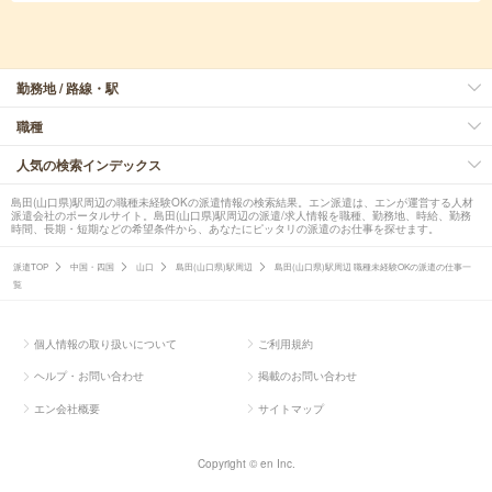
勤務地 / 路線・駅
職種
人気の検索インデックス
島田(山口県)駅周辺の職種未経験OKの派遣情報の検索結果。エン派遣は、エンが運営する人材
派遣会社のポータルサイト。島田(山口県)駅周辺の派遣/求人情報を職種、勤務地、時給、勤務
時間、長期・短期などの希望条件から、あなたにピッタリの派遣のお仕事を探せます。
派遣TOP
中国・四国
山口
島田(山口県)駅周辺
島田(山口県)駅周辺 職種未経験OKの派遣の仕事一
覧
個人情報の取り扱いについて
ご利用規約
ヘルプ・お問い合わせ
掲載のお問い合わせ
エン会社概要
サイトマップ
Copyright © en Inc.