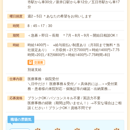
市駅から車30分／新井口駅から車12分／五日市駅から車17
分
週2～5日 ＊あなたの希望をお伺いします
曜日頻度
8：45～17：30
時間
＜急募＞即日～長期 ＊7月～8月～9月～開始日相談OK！
期間
時給1400円～ ※給与前払い制度あり（月3回まで無料＊当
時給
社規定あり） ＜月収例＞21万7000円＝時給1400円×7.75
時間×20日／8万6800円＝時給1400円×7.75時間×8日
交通費
別途支給
医療事務・病院受付
仕事内容
＼日中だけ！ 医療事務＆受付／＜具体的には…＞○受付業
務・患者様の来院対応・保険証等の確認・出納業務…
ブランクOK / パソコンスキル不要 / 英語力不要
応募資格
医療事務の経験（期間は問いません！）→不安な場合はご相
談ください！ブランクOK！資格不問です
職場の雰囲気