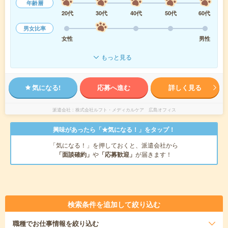
年齢層
20代
30代
40代
50代
60代
男女比率
女性
男性
もっと見る
気になる!
応募へ進む
詳しく見る
派遣会社
株式会社ルフト・メディカルケア 広島オフィス
興味があったら「★気になる！」をタップ！
「気になる！」を押しておくと、派遣会社から
「面談確約」
や
「応募歓迎」
が届きます！
検索条件を追加して絞り込む
職種
でお仕事情報を絞り込む