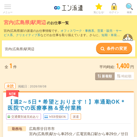
メニュー
気になる!
ログイン
検索
宮内(広島県)駅周辺
のお仕事一覧
宮内(広島県)駅の派遣のお仕事情報です。
オフィスワーク・事務系
、
営業・販売・サー
ビス系
、
クリエイティブ系
などのお仕事を取り揃えています。さらに、
短期
・
単発
な
どの期間や、
職種未経験OK
などのこだわり条件で絞り込んでいただけます。
条件の変更
また、
五日市駅
・
鷹野橋駅
・
西広島駅
・
新井口駅
・
廿日市駅
など近隣駅のお仕事もご
宮内(広島県)駅周辺
確認いただけます。
1
1,400
全
件
平均時給:
円
時給順
新着順
未読
掲載日
2026/08/08
NEW
【週2～5日＊希望とおります！】車通勤OK＊
医院での医療事務＆受付業務
交通費別途支給あり
WEB登録OK
派遣
広島県廿日市市
勤務地
宮内(広島県)駅から車25分／広電宮島口駅から車29分／廿日