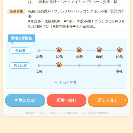
は、・器具の洗浄・ベットメイキングやシーツ交換・移…
職種未経験OK / ブランクOK / パソコンスキル不要 / 英語力不
応募資格
要
■無資格・未経験OK！■年齢・学歴不問！ブランクOK!■10名
以上採用予定！■履歴書不要■社会保険完…
職場の雰囲気
年齢層
20代
30代
40代
50代
60代
男女比率
女性
男性
もっと見る
気になる!
応募へ進む
詳しく見る
派遣会社
日研トータルソーシング株式会社 メディカルケア事業部