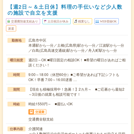
【週2日～＆土日休】料理の手伝いなど少人数
の施設で自立を支援
交通費別途支給あり
土日祝日が休み
残業なし
WEB登録OK
派遣
広島市中区
勤務地
本通駅から---分／土橋(広島県)駅から---分／江波駅から---分
／白島(広島高速交通線)駅から---分／舟入町駅から---分
週2日～OK ■曜日固定の相談OK！ ■希望の曜日があればご相
曜日頻度
談ください！
9:00～18:00（休憩60分）■ご希望があれば下記シフトも
時間
OK！早番 7:00～16:00遅番 …
【現在も積極採用中！急募！】2カ月～ ■ご応募から最短2
期間
～3日後の就業も相談可能です！
時給1550円～ ■週払いOK
時給
交通費
交通費全額支給
介護関連
仕事内容
≪少人数施設での生活サポート≫お年寄りたちが自立を目指