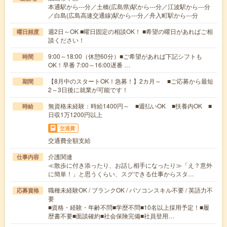
本通駅から---分／土橋(広島県)駅から---分／江波駅から---分
／白島(広島高速交通線)駅から---分／舟入町駅から---分
週2日～OK ■曜日固定の相談OK！ ■希望の曜日があればご相
曜日頻度
談ください！
9:00～18:00（休憩60分）■ご希望があれば下記シフトも
時間
OK！早番 7:00～16:00遅番 …
【8月中のスタートOK！急募！】2カ月～ ■ご応募から最短
期間
2～3日後に就業が可能です！
無資格未経験：時給1400円～ ■週払いOK ■扶養内OK ■
時給
日収1万1200円以上
交通費
交通費全額支給
介護関連
仕事内容
≪散歩に付き添ったり、お話し相手になったり≫「え？意外
に簡単！」と思うくらい、スグできる仕事からスタ…
職種未経験OK / ブランクOK / パソコンスキル不要 / 英語力不
応募資格
要
■資格・経験・年齢不問■学歴不問■10名以上採用予定！■履
歴書不要■面談確約■社会保険完備■社員登用…