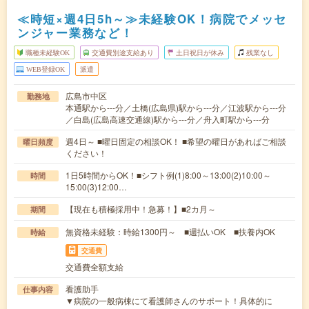
≪時短×週4日5h～≫未経験OK！病院でメッセ
ンジャー業務など！
職種未経験OK
交通費別途支給あり
土日祝日が休み
残業なし
WEB登録OK
派遣
広島市中区
勤務地
本通駅から---分／土橋(広島県)駅から---分／江波駅から---分
／白島(広島高速交通線)駅から---分／舟入町駅から---分
週4日～ ■曜日固定の相談OK！ ■希望の曜日があればご相談
曜日頻度
ください！
1日5時間からOK！■シフト例(1)8:00～13:00(2)10:00～
時間
15:00(3)12:00…
【現在も積極採用中！急募！】■2カ月～
期間
無資格未経験：時給1300円～ ■週払いOK ■扶養内OK
時給
交通費
交通費全額支給
看護助手
仕事内容
▼病院の一般病棟にて看護師さんのサポート！具体的に