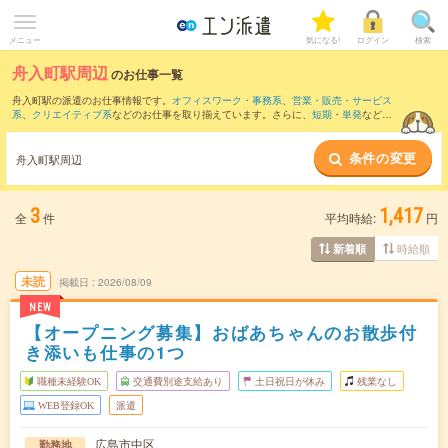
メニュー
気になる!
ログイン
検索
舟入町駅周辺
のお仕事一覧
舟入町駅の派遣のお仕事情報です。
オフィスワーク・事務系
、
営業・販売・サービス
系
、
クリエイティブ系
などのお仕事を取り揃えています。さらに、
短期
・
単発
などの
期間や、
職種未経験OK
などのこだわり条件で絞り込んでいただけます。
条件の変更
また、
広島駅
・
本通駅
・
八丁堀(広島県)駅
・
紙屋町東駅
・
紙屋町西駅
など近隣駅のお仕
舟入町駅周辺
事もご確認いただけます。
3
1,417
全
件
平均時給:
円
時給順
新着順
未読
掲載日
2026/08/09
NEW
【オープニング募集】おばあちゃんのお散歩付
き添いも仕事の1つ
職種未経験OK
交通費別途支給あり
土日祝日が休み
残業なし
WEB登録OK
派遣
広島市中区
勤務地