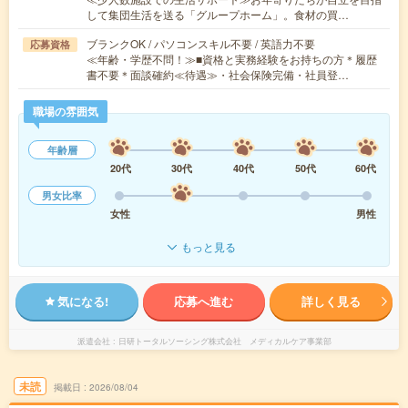
して集団生活を送る「グループホーム」。食材の買…
ブランクOK / パソコンスキル不要 / 英語力不要
応募資格
≪年齢・学歴不問！≫■資格と実務経験をお持ちの方＊履歴
書不要＊面談確約≪待遇≫・社会保険完備・社員登…
職場の雰囲気
年齢層
20代
30代
40代
50代
60代
男女比率
女性
男性
もっと見る
気になる!
応募へ進む
詳しく見る
派遣会社
日研トータルソーシング株式会社 メディカルケア事業部
未読
掲載日
2026/08/04