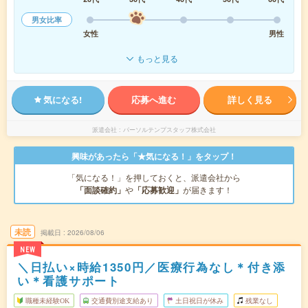
男女比率
女性
男性
もっと見る
気になる!
応募へ進む
詳しく見る
派遣会社
パーソルテンプスタッフ株式会社
興味があったら「★気になる！」をタップ！
「気になる！」を押しておくと、派遣会社から
「面談確約」
や
「応募歓迎」
が届きます！
未読
掲載日
2026/08/06
NEW
＼日払い×時給1350円／医療行為なし＊付き添
い＊看護サポート
職種未経験OK
交通費別途支給あり
土日祝日が休み
残業なし