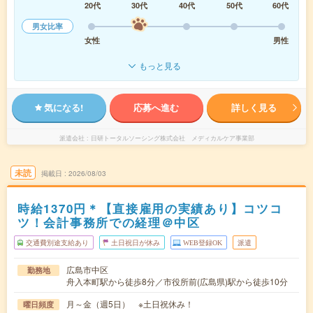
20代
30代
40代
50代
60代
男女比率
女性
男性
もっと見る
気になる!
応募へ進む
詳しく見る
派遣会社
日研トータルソーシング株式会社 メディカルケア事業部
未読
掲載日
2026/08/03
時給1370円＊【直接雇用の実績あり】コツコ
ツ！会計事務所での経理＠中区
交通費別途支給あり
土日祝日が休み
WEB登録OK
派遣
広島市中区
勤務地
舟入本町駅から徒歩8分／市役所前(広島県)駅から徒歩10分
月～金（週5日） ※土日祝休み！
曜日頻度