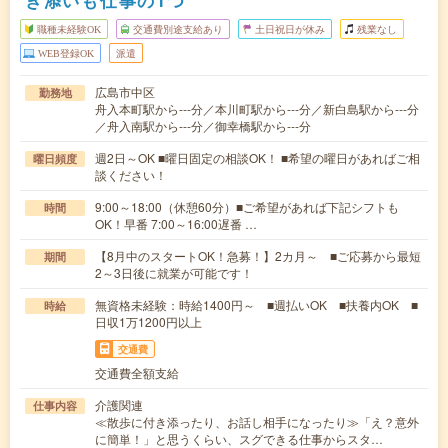
き添いも仕事の1つ
職種未経験OK
交通費別途支給あり
土日祝日が休み
残業なし
WEB登録OK
派遣
広島市中区
勤務地
舟入本町駅から---分／本川町駅から---分／新白島駅から---分
／舟入南駅から---分／御幸橋駅から---分
週2日～OK ■曜日固定の相談OK！ ■希望の曜日があればご相
曜日頻度
談ください！
9:00～18:00（休憩60分）■ご希望があれば下記シフトも
時間
OK！早番 7:00～16:00遅番 …
【8月中のスタートOK！急募！】2カ月～ ■ご応募から最短
期間
2～3日後に就業が可能です！
無資格未経験：時給1400円～ ■週払いOK ■扶養内OK ■
時給
日収1万1200円以上
交通費
交通費全額支給
介護関連
仕事内容
≪散歩に付き添ったり、お話し相手になったり≫「え？意外
に簡単！」と思うくらい、スグできる仕事からスタ…