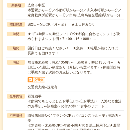
広島市中区
勤務地
本通駅から---分／小網町駅から---分／舟入本町駅から---分／
家庭裁判所前駅から---分／白島(広島高速交通線)駅から---分
週2日～5日OK（月～金） ★土日休みOK
曜日頻度
★1日4時間～の時短シフトOK★都合に合わせてシフトが決
時間
められますシフト例：7：00～16：009：…
開始日はご相談ください！ ★急募 ★職場が気に入れば、
期間
長期でも働けます！
無資格未経験：時給1350円～ 経験者：時給1350円～ ★
時給
日払い／週払い制度あり（月払いも選べます）※稼働開始時
は手続き完了次第のお支払いとなります。
交通費
交通費支給※規定有
看護助手
仕事内容
≪病院でちょっとしたお手伝い≫〇お手洗い・入浴など生活
のお手伝い○診察室への付き添い○食事のサポート…
職種未経験OK / ブランクOK / パソコンスキル不要 / 英語力不
応募資格
要
≪無資格・未経験OK≫年齢不問★10名以上採用予定★履歴
書は不要です。▽応募後の流れ1)翌営業日まで…