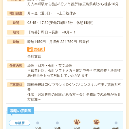
舟入本町駅から徒歩8分／市役所前(広島県)駅から徒歩10分
月～金（週5日） ※土日祝休み
曜日頻度
08:45～17:30(実働7時間45分 休憩1時間)
時間
【急募】即日～長期 ※8月～！
期間
時給1450円 月収例 224,750円+残業代
時給
交通費
全額支給
経理・財務・会計・英文経理
仕事内容
＊伝票仕訳、会計ソフト入力＊確定申告＊年末調整＊決算補
助※担当をもって対応していただきます
職種未経験OK / ブランクOK / パソコンスキル不要 / 英語力不
応募資格
要
仕訳・月次処理の経験がある方～会計事務所での経験がある
方歓迎～
職場の雰囲気
年齢層
20代
30代
40代
50代
60代