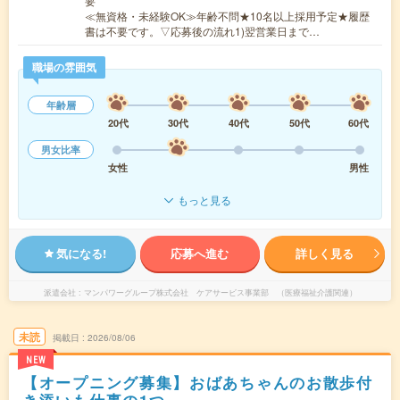
要
≪無資格・未経験OK≫年齢不問★10名以上採用予定★履歴
書は不要です。▽応募後の流れ1)翌営業日まで…
職場の雰囲気
年齢層
20代
30代
40代
50代
60代
男女比率
女性
男性
もっと見る
気になる!
応募へ進む
詳しく見る
派遣会社
マンパワーグループ株式会社 ケアサービス事業部 （医療福祉介護関連）
未読
掲載日
2026/08/06
NEW
【オープニング募集】おばあちゃんのお散歩付