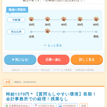
職場の雰囲気
年齢層
20代
30代
40代
50代
60代
男女比率
女性
男性
もっと見る
気になる!
応募へ進む
詳しく見る
派遣会社
マンパワーグループ株式会社 ケアサービス事業部 （医療福祉介護関連）
未読
掲載日
2026/08/04
時給1370円＊【質問もしやすい環境】長期！
会計事務所での経理！残業なし
交通費別途支給あり
土日祝日が休み
WEB登録OK
派遣