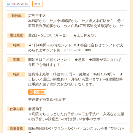
WEB登録OK
派遣
広島市中区
勤務地
本通駅から---分／小網町駅から---分／舟入本町駅から---分／
家庭裁判所前駅から---分／白島(広島高速交通線)駅から---分
週2日～5日OK（月～金） ★土日休みOK
曜日頻度
★1日4時間～の時短シフトOK★都合に合わせてシフトが決
時間
められますシフト例：7：00～16：009：…
開始日はご相談ください！ ★急募 ★職場が気に入れば、
期間
長期でも働けます！
無資格未経験：時給1350円～ 経験者：時給1350円～ ★
時給
日払い／週払い制度あり（月払いも選べます）※稼働開始時
は手続き完了次第のお支払いとなります。
交通費
交通費全額支給※規定有
看護助手
仕事内容
≪病院でちょっとしたお手伝い≫〇お手洗い・入浴など生活
のお手伝い○診察室への付き添い○食事のサポート…
職種未経験OK / ブランクOK / パソコンスキル不要 / 英語力不
応募資格