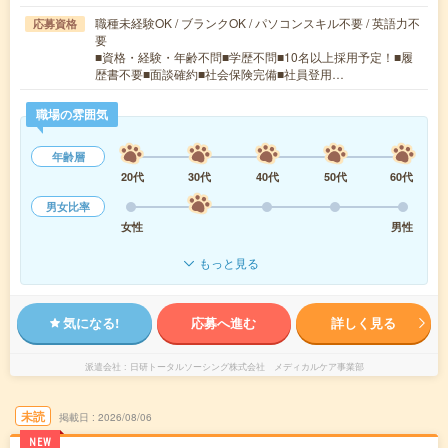
職種未経験OK / ブランクOK / パソコンスキル不要 / 英語力不
応募資格
要
■資格・経験・年齢不問■学歴不問■10名以上採用予定！■履
歴書不要■面談確約■社会保険完備■社員登用…
職場の雰囲気
年齢層
20代
30代
40代
50代
60代
男女比率
女性
男性
もっと見る
気になる!
応募へ進む
詳しく見る
派遣会社
日研トータルソーシング株式会社 メディカルケア事業部
未読
掲載日
2026/08/06
NEW