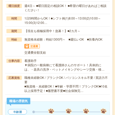
週4日～ ■曜日固定の相談OK！ ■希望の曜日があればご相談
曜日頻度
ください！
1日5時間からOK！■シフト例(1)8:00～13:00(2)10:00～
時間
15:00(3)12:00…
【現在も積極採用中！急募！】■2カ月～
期間
無資格未経験：時給1300円～ ■週払いOK ■扶養内OK
時給
交通費
交通費全額支給
看護助手
仕事内容
▼病院の一般病棟にて看護師さんのサポート！具体的に
は、・器具の洗浄・ベットメイキングやシーツ交換・移…
職種未経験OK / ブランクOK / パソコンスキル不要 / 英語力不
応募資格
要
■無資格・未経験OK！■年齢・学歴不問！ブランクOK!■10名
以上採用予定！■履歴書不要■社会保険完…
職場の雰囲気
年齢層