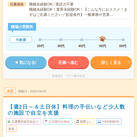
職種未経験OK / 英語力不要
応募資格
職種未経験OK！業界未経験OK！【こんな方におススメ！ま
ずはご応募ください／歓迎条件】一般事務や営業…
職場の雰囲気
年齢層
20代
30代
40代
50代
60代
気になる!
応募へ進む
詳しく見る
派遣会社
アデコ株式会社
未読
掲載日
2026/08/05
【週2日～＆土日休】料理の手伝いなど少人数
の施設で自立を支援
交通費別途支給あり
土日祝日が休み
残業なし
WEB登録OK
派遣