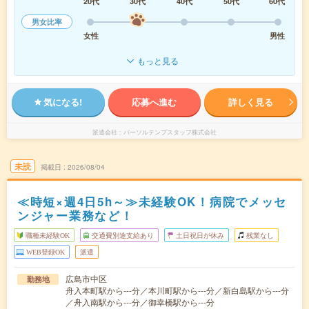
20代
30代
40代
50代
60代
男女比率
女性
男性
もっと見る
気になる!
応募へ進む
詳しく見る
派遣会社
パーソルテンプスタッフ株式会社
未読
掲載日
2026/08/04
≪時短×週4日5h～≫未経験OK！病院でメッセ
ンジャー業務など！
職種未経験OK
交通費別途支給あり
土日祝日が休み
残業なし
WEB登録OK
派遣
広島市中区
勤務地
舟入本町駅から---分／本川町駅から---分／新白島駅から---分
／舟入南駅から---分／御幸橋駅から---分