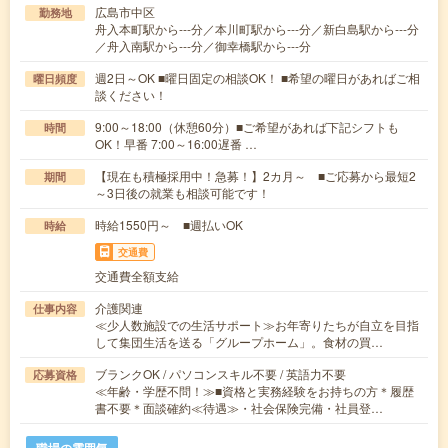
広島市中区
勤務地
舟入本町駅から---分／本川町駅から---分／新白島駅から---分
／舟入南駅から---分／御幸橋駅から---分
週2日～OK ■曜日固定の相談OK！ ■希望の曜日があればご相
曜日頻度
談ください！
9:00～18:00（休憩60分）■ご希望があれば下記シフトも
時間
OK！早番 7:00～16:00遅番 …
【現在も積極採用中！急募！】2カ月～ ■ご応募から最短2
期間
～3日後の就業も相談可能です！
時給1550円～ ■週払いOK
時給
交通費
交通費全額支給
介護関連
仕事内容
≪少人数施設での生活サポート≫お年寄りたちが自立を目指
して集団生活を送る「グループホーム」。食材の買…
ブランクOK / パソコンスキル不要 / 英語力不要
応募資格
≪年齢・学歴不問！≫■資格と実務経験をお持ちの方＊履歴
書不要＊面談確約≪待遇≫・社会保険完備・社員登…