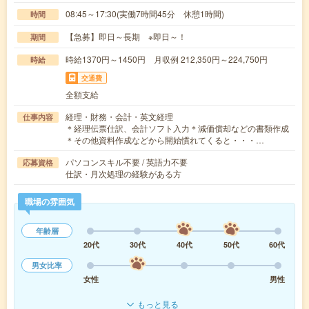
08:45～17:30(実働7時間45分 休憩1時間)
時間
【急募】即日～長期 ※即日～！
期間
時給1370円～1450円 月収例 212,350円～224,750円
時給
交通費
全額支給
経理・財務・会計・英文経理
仕事内容
＊経理伝票仕訳、会計ソフト入力＊減価償却などの書類作成
＊その他資料作成などから開始慣れてくると・・・…
パソコンスキル不要 / 英語力不要
応募資格
仕訳・月次処理の経験がある方
職場の雰囲気
年齢層
20代
30代
40代
50代
60代
男女比率
女性
男性
もっと見る