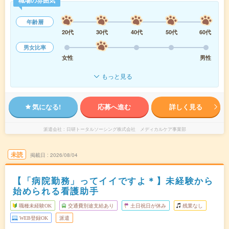
職場の雰囲気
年齢層
20代
30代
40代
50代
60代
男女比率
女性
男性
もっと見る
気になる!
応募へ進む
詳しく見る
派遣会社
日研トータルソーシング株式会社 メディカルケア事業部
未読
掲載日
2026/08/04
【「病院勤務」ってイイですよ＊】未経験から
始められる看護助手
職種未経験OK
交通費別途支給あり
土日祝日が休み
残業なし
WEB登録OK
派遣