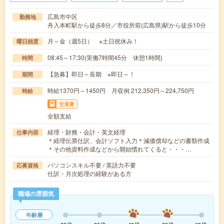
広島市中区
勤務地
舟入本町駅から徒歩8分／市役所前(広島県)駅から徒歩10分
月～金（週5日） ※土日祝休み！
曜日頻度
08:45～17:30(実働7時間45分 休憩1時間)
時間
【急募】即日～長期 ※即日～！
期間
時給1370円～1450円 月収例 212,350円～224,750円
時給
交通費
全額支給
経理・財務・会計・英文経理
仕事内容
＊経理伝票仕訳、会計ソフト入力＊減価償却などの書類作成
＊その他資料作成などから開始慣れてくると・・・…
パソコンスキル不要 / 英語力不要
応募資格
仕訳・月次処理の経験がある方
職場の雰囲気
年齢層