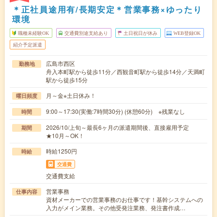
＊正社員途用有/長期安定＊営業事務×ゆったり
環境
職種未経験OK
交通費別途支給あり
土日祝日が休み
WEB登録OK
紹介予定派遣
広島市西区
勤務地
舟入本町駅から徒歩11分／西観音町駅から徒歩14分／天満町
駅から徒歩15分
月～金※土日休み！
曜日頻度
9:00～17:30(実働:7時間30分) (休憩60分) ※残業なし
時間
2026/10/上旬～最長6ヶ月の派遣期間後、直接雇用予定
期間
★10月～OK！
時給1250円
時給
交通費
交通費支給
営業事務
仕事内容
資材メーカーでの営業事務のお仕事です！基幹システムへの
入力がメイン業務。その他受発注業務、発注書作成…