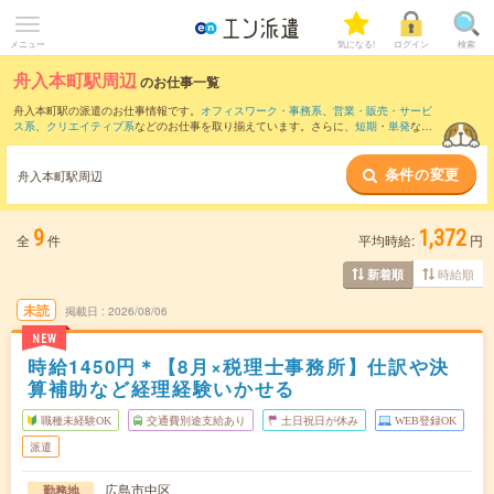
メニュー
気になる!
ログイン
検索
舟入本町駅周辺
のお仕事一覧
舟入本町駅の派遣のお仕事情報です。
オフィスワーク・事務系
、
営業・販売・サービ
ス系
、
クリエイティブ系
などのお仕事を取り揃えています。さらに、
短期
・
単発
など
の期間や、
職種未経験OK
などのこだわり条件で絞り込んでいただけます。
条件の変更
また、
広島駅
・
本通駅
・
八丁堀(広島県)駅
・
紙屋町東駅
・
紙屋町西駅
など近隣駅のお仕
舟入本町駅周辺
事もご確認いただけます。
9
1,372
全
件
平均時給:
円
時給順
新着順
未読
掲載日
2026/08/06
NEW
時給1450円＊【8月×税理士事務所】仕訳や決
算補助など経理経験いかせる
職種未経験OK
交通費別途支給あり
土日祝日が休み
WEB登録OK
派遣
広島市中区
勤務地