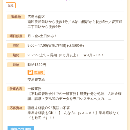
派遣
広島市南区
勤務地
南区役所前駅から徒歩1分／比治山橋駅から徒歩5分／皆実町
二丁目駅から徒歩6分
月～金※土日休み！
曜日頻度
9:00～17:00(実働:7時間) (休憩60分)
時間
2026/9/上旬～長期（3カ月以上） ★9月～OK！
期間
時給1320円
時給
交通費
交通費支給
一般事務
仕事内容
【不動産管理会社での一般事務】経費仕分け処理、入出金確
認、請求・支払等のデータを専用システムへ入力、…
職種未経験OK / 英語力不要
応募資格
業界未経験もOK！【こんな方におススメ！】業界経験なく
ても歓迎です！！
職場の雰囲気