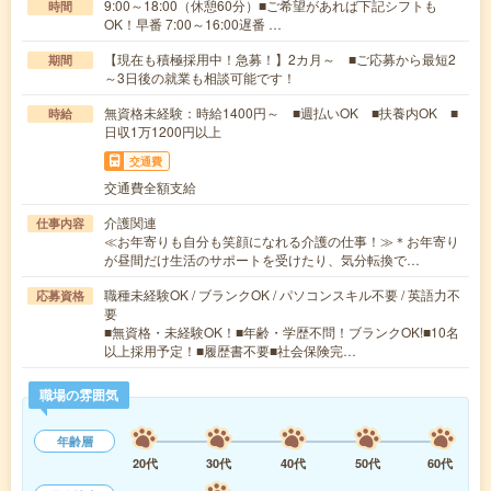
9:00～18:00（休憩60分）■ご希望があれば下記シフトも
時間
OK！早番 7:00～16:00遅番 …
【現在も積極採用中！急募！】2カ月～ ■ご応募から最短2
期間
～3日後の就業も相談可能です！
無資格未経験：時給1400円～ ■週払いOK ■扶養内OK ■
時給
日収1万1200円以上
交通費
交通費全額支給
介護関連
仕事内容
≪お年寄りも自分も笑顔になれる介護の仕事！≫＊お年寄り
が昼間だけ生活のサポートを受けたり、気分転換で…
職種未経験OK / ブランクOK / パソコンスキル不要 / 英語力不
応募資格
要
■無資格・未経験OK！■年齢・学歴不問！ブランクOK!■10名
以上採用予定！■履歴書不要■社会保険完…
職場の雰囲気
年齢層
20代
30代
40代
50代
60代