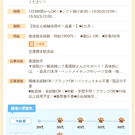
ください！
1日5時間からOK！■シフト例(1)8:00～13:00(2)10:00～
時間
15:00(3)12:00…
【現在も積極採用中！急募！】■2カ月～
期間
無資格未経験：時給1300円～ ■週払いOK ■扶養内OK
時給
交通費
交通費全額支給
看護助手
仕事内容
▼病院の一般病棟にて看護師さんのサポート！具体的に
は、・器具の洗浄・ベットメイキングやシーツ交換・移…
職種未経験OK / ブランクOK / パソコンスキル不要 / 英語力不
応募資格
要
■無資格・未経験OK！■年齢・学歴不問！ブランクOK!■10名
以上採用予定！■履歴書不要■社会保険完…
職場の雰囲気
年齢層
20代
30代
40代
50代
60代