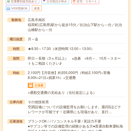
交通費別途支給あり
土日祝日が休み
在宅・リモート
WEB登録OK
派遣
広島市南区
勤務地
稲荷町(広島県)駅から徒歩15分／比治山下駅から---分／比治
山橋駅から---分
月～金
曜日頻度
★8:30～17:30（休憩時間 12:00～13:00）
時間
即日～長期（3ヵ月以上） ※急募 ○9月～、10月～スター
期間
トもご相談ください♪
2,100円【月収例】約355,000円（時給2,100円×実働
時給
8.00h×21日+残業1h）+交通費
交通費
○通勤交通費の支給あり（当社規定による）
その他技術系
仕事内容
空調設備についての設備監理をお願いします。週2回ほどテ
レワークが可能です！近隣県にも現場があり、直行…
ブランクOK / パソコンスキル不要 / 英語力不要
応募資格
●サブコン等での設備監理の経験がある方●普通自動車運転免
許証をお持ちの方（AT限定含む）少しでもご興…