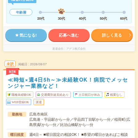
年齢層
20代
30代
40代
50代
60代
気になる!
応募へ進む
詳しく見る
派遣会社
アデコ株式会社
未読
掲載日
2026/08/07
NEW
≪時短×週4日5h～≫未経験OK！病院でメッセ
ンジャー業務など！
職種未経験OK
交通費別途支給あり
土日祝日が休み
残業なし
WEB登録OK
派遣
広島市南区
勤務地
広島港・宇品駅から---分／宇品四丁目駅から---分／稲荷町(広
島県)駅から---分／比治山橋駅から---分
週4日～ ■曜日固定の相談OK！ ■希望の曜日があればご相談
曜日頻度