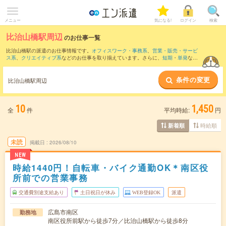
メニュー
気になる!
ログイン
検索
比治山橋駅周辺
のお仕事一覧
比治山橋駅の派遣のお仕事情報です。
オフィスワーク・事務系
、
営業・販売・サービ
ス系
、
クリエイティブ系
などのお仕事を取り揃えています。さらに、
短期
・
単発
など
の期間や、
職種未経験OK
などのこだわり条件で絞り込んでいただけます。
条件の変更
また、
広島駅
・
本通駅
・
八丁堀(広島県)駅
・
紙屋町東駅
・
紙屋町西駅
など近隣駅のお仕
比治山橋駅周辺
事もご確認いただけます。
10
1,450
全
件
平均時給:
円
時給順
新着順
未読
掲載日
2026/08/10
NEW
時給1440円！自転車・バイク通勤OK＊南区役
所前での営業事務
交通費別途支給あり
土日祝日が休み
WEB登録OK
派遣
広島市南区
勤務地
南区役所前駅から徒歩7分／比治山橋駅から徒歩8分