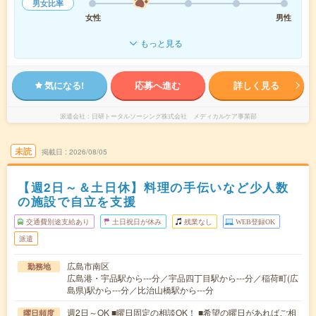
男女比率
女性
男性
もっと見る
気になる!
応募へ進む
詳しく見る
派遣会社
日研トータルソーシング株式会社 メディカルケア事業部
未読
掲載日
2026/08/05
【週2日～＆土日休】料理の手伝いなど少人数
の施設で自立を支援
交通費別途支給あり
土日祝日が休み
残業なし
WEB登録OK
派遣
広島市南区
勤務地
広島港・宇品駅から---分／宇品四丁目駅から---分／稲荷町(広
島県)駅から---分／比治山橋駅から---分
週2日～OK ■曜日固定の相談OK！ ■希望の曜日があればご相
曜日頻度