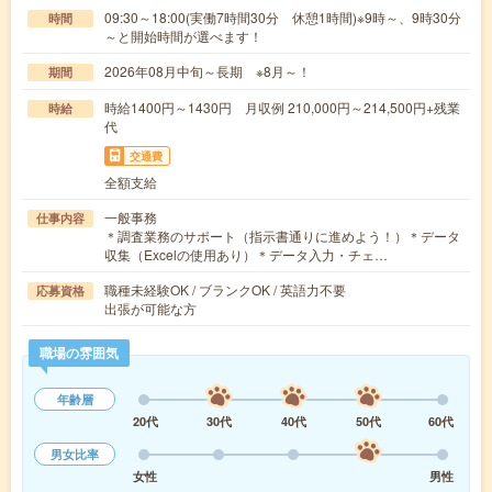
09:30～18:00(実働7時間30分 休憩1時間)※9時～、9時30分
時間
～と開始時間が選べます！
2026年08月中旬～長期 ※8月～！
期間
時給1400円～1430円 月収例 210,000円～214,500円+残業
時給
代
交通費
全額支給
一般事務
仕事内容
＊調査業務のサポート（指示書通りに進めよう！）＊データ
収集（Excelの使用あり）＊データ入力・チェ…
職種未経験OK / ブランクOK / 英語力不要
応募資格
出張が可能な方
職場の雰囲気
年齢層
20代
30代
40代
50代
60代
男女比率
女性
男性