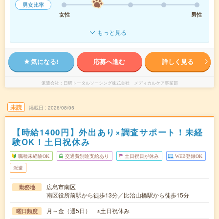
男女比率
女性
男性
もっと見る
気になる!
応募へ進む
詳しく見る
派遣会社
日研トータルソーシング株式会社 メディカルケア事業部
未読
掲載日
2026/08/05
【時給1400円】外出あり×調査サポート！未経
験OK！土日祝休み
職種未経験OK
交通費別途支給あり
土日祝日が休み
WEB登録OK
派遣
広島市南区
勤務地
南区役所前駅から徒歩13分／比治山橋駅から徒歩15分
月～金（週5日） ※土日祝休み
曜日頻度