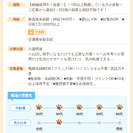
【積極採用中！急募！】＊1年以上勤務している方が多数！
期間
ご応募から最短2～3日後の就業も相談可能です！
無資格未経験：時給1400円～ ■週払いOK ■扶養内OK ■
時給
日収1万1200円以上
交通費
交通費全額支給
介護関連
仕事内容
≪お話し相手になるだけでも立派な介護！≫＊お年寄りが昼
間だけ生活のサポートを受けたり、気分転換できる…
職種未経験OK / ブランクOK / パソコンスキル不要 / 英語力不
応募資格
要
■無資格・未経験OK！■年齢・学歴不問！ブランクOK!■10名
以上採用予定！■履歴書不要■社会保険完…
職場の雰囲気
年齢層
20代
30代
40代
50代
60代
男女比率
女性
男性