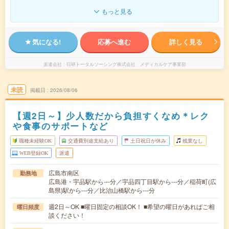
もっと見る
気になる!
応募へ進む
詳しく見る
派遣会社
日研トータルソーシング株式会社 メディカルケア事業部
未読
掲載日
2026/08/06
【週2日～】少人数だから負担すくなめ＊レク
や食事のサポートなど
職種未経験OK
交通費別途支給あり
土日祝日が休み
残業なし
WEB登録OK
派遣
広島市南区
勤務地
広島港・宇品駅から---分／宇品四丁目駅から---分／稲荷町(広
島県)駅から---分／比治山橋駅から---分
週2日～OK ■曜日固定の相談OK！ ■希望の曜日があればご相
曜日頻度
談ください！