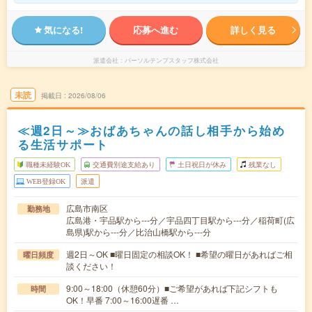
気になる!
応募へ進む
詳しく見る
派遣会社
パーソルテンプスタッフ株式会社
未読
掲載日
2026/08/06
≪週2日～≫おばあちゃんの話し相手から始め
る生活サポート
職種未経験OK
交通費別途支給あり
土日祝日が休み
残業なし
WEB登録OK
派遣
広島市南区
勤務地
広島港・宇品駅から---分／宇品四丁目駅から---分／稲荷町(広
島県)駅から---分／比治山橋駅から---分
週2日～OK ■曜日固定の相談OK！ ■希望の曜日があればご相
曜日頻度
談ください！
9:00～18:00（休憩60分）■ご希望があれば下記シフトも
時間
OK！早番 7:00～16:00遅番 …