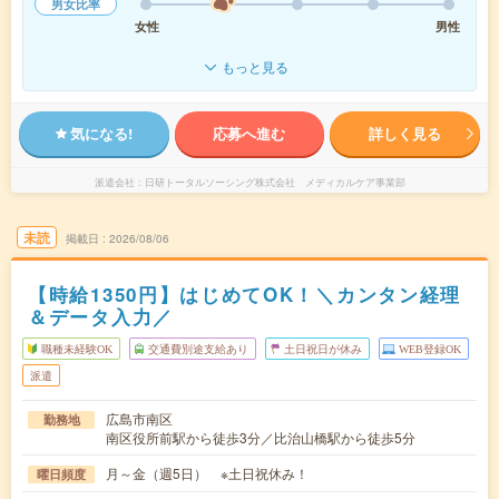
男女比率
女性
男性
もっと見る
気になる!
応募へ進む
詳しく見る
派遣会社
日研トータルソーシング株式会社 メディカルケア事業部
未読
掲載日
2026/08/06
【時給1350円】はじめてOK！＼カンタン経理
＆データ入力／
職種未経験OK
交通費別途支給あり
土日祝日が休み
WEB登録OK
派遣
広島市南区
勤務地
南区役所前駅から徒歩3分／比治山橋駅から徒歩5分
月～金（週5日） ※土日祝休み！
曜日頻度