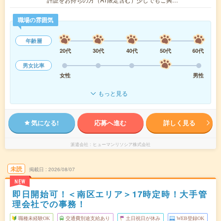
職場の雰囲気
年齢層
20代
30代
40代
50代
60代
男女比率
女性
男性
もっと見る
気になる!
応募へ進む
詳しく見る
派遣会社
ヒューマンリソシア株式会社
未読
掲載日
2026/08/07
NEW
即日開始可！＜南区エリア＞17時定時！大手管
理会社での事務！
職種未経験OK
交通費別途支給あり
土日祝日が休み
WEB登録OK