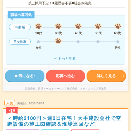
以上採用予定！■履歴書不要■社会保険完…
職場の雰囲気
年齢層
20代
30代
40代
50代
60代
男女比率
女性
男性
もっと見る
気になる!
応募へ進む
詳しく見る
派遣会社
日研トータルソーシング株式会社 メディカルケア事業部
未読
掲載日
2026/08/07
NEW
＜時給2100円＞週2日在宅！大手建設会社で空
調設備の施工図確認＆現場巡回など