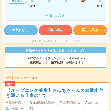
男女比率
女性
男性
もっと見る
気になる!
応募へ進む
詳しく見る
派遣会社
株式会社リクルートスタッフィング
興味があったら「★気になる！」をタップ！
「気になる！」を押しておくと、派遣会社から
「面談確約」
や
「応募歓迎」
が届きます！
未読
掲載日
2026/08/08
NEW
【オープニング募集】おばあちゃんのお散歩付
き添いも仕事の1つ
職種未経験OK
交通費別途支給あり
土日祝日が休み
残業なし
WEB登録OK
派遣