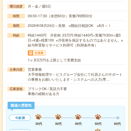
月～金／週5日
曜日頻度
09:00-17:30（休憩60分）実働7時間30分
時間
2026年08月24日～長期 ※開始日相談OK ※8月～！
期間
時給1440円 月収例 23万円 時給1440円×実働7h30m×週5
時給
日×4週+残業10h ※月収例を保証するものではありません。※
給与即受取りサービス利用可（利用条件有）
交通費
1ヶ月3万円を上限として実費支給
営業事務
仕事内容
大手情報処理サ－ビスグループ会社にて社員さんのサポート
の事務をお願いいたします・システムへの入力(専…
ブランクOK / 英語力不要
応募資格
事務の経験がある方
職場の雰囲気
年齢層
20代
30代
40代
50代
60代