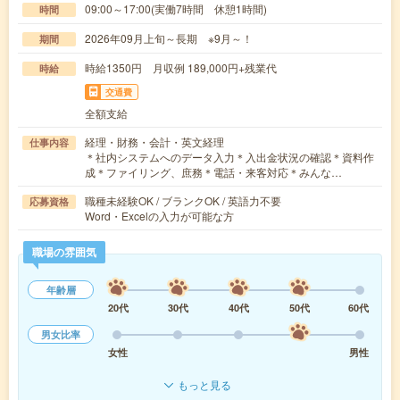
09:00～17:00(実働7時間 休憩1時間)
時間
2026年09月上旬～長期 ※9月～！
期間
時給1350円 月収例 189,000円+残業代
時給
交通費
全額支給
経理・財務・会計・英文経理
仕事内容
＊社内システムへのデータ入力＊入出金状況の確認＊資料作
成＊ファイリング、庶務＊電話・来客対応＊みんな…
職種未経験OK / ブランクOK / 英語力不要
応募資格
Word・Excelの入力が可能な方
職場の雰囲気
年齢層
20代
30代
40代
50代
60代
男女比率
女性
男性
もっと見る