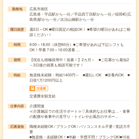
広島市南区
勤務地
広島港・宇品駅から---分／宇品四丁目駅から---分／稲荷町(広
島県)駅から---分／比治山橋駅から---分
週2日～OK ■曜日固定の相談OK！ ■希望の曜日があればご相
曜日頻度
談ください！
9:00～18:00（休憩60分）■ご希望があれば下記シフトも
時間
OK！早番 7:00～16:00遅番 …
【現在も積極採用中！急募！】2カ月～ ■ご応募から最短2
期間
～3日後の就業も相談可能です！
無資格未経験：時給1400円～ ■週払いOK ■扶養内OK ■
時給
日収1万1200円以上
交通費
交通費全額支給
介護関連
仕事内容
≪介護施設での生活サポート≫▽具体的なお仕事は…・食事
の配膳や食事中の見守り・トイレやお風呂のサポー…
職種未経験OK / ブランクOK / パソコンスキル不要 / 英語力不
応募資格
要
■無資格・未経験OK！■年齢・学歴不問！ブランクOK!■10名