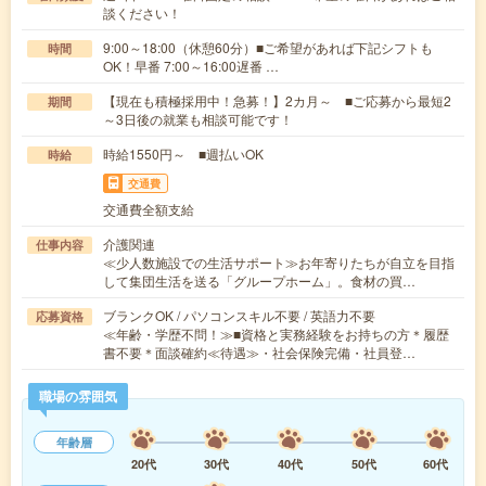
談ください！
9:00～18:00（休憩60分）■ご希望があれば下記シフトも
時間
OK！早番 7:00～16:00遅番 …
【現在も積極採用中！急募！】2カ月～ ■ご応募から最短2
期間
～3日後の就業も相談可能です！
時給1550円～ ■週払いOK
時給
交通費
交通費全額支給
介護関連
仕事内容
≪少人数施設での生活サポート≫お年寄りたちが自立を目指
して集団生活を送る「グループホーム」。食材の買…
ブランクOK / パソコンスキル不要 / 英語力不要
応募資格
≪年齢・学歴不問！≫■資格と実務経験をお持ちの方＊履歴
書不要＊面談確約≪待遇≫・社会保険完備・社員登…
職場の雰囲気
年齢層
20代
30代
40代
50代
60代