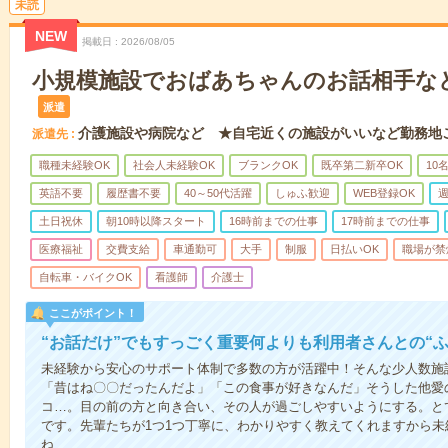
未読
NEW
掲載日
2026/08/05
小規模施設でおばあちゃんのお話相手な
派遣
介護施設や病院など ★自宅近くの施設がいいなど勤務地
派遣先
職種未経験OK
社会人未経験OK
ブランクOK
既卒第二新卒OK
10
英語不要
履歴書不要
40～50代活躍
しゅふ歓迎
WEB登録OK
週
土日祝休
朝10時以降スタート
16時前までの仕事
17時前までの仕事
医療福祉
交費支給
車通勤可
大手
制服
日払いOK
職場が禁
自転車・バイクOK
看護師
介護士
ここがポイント！
“お話だけ”でもすっごく重要何よりも利用者さんとの“
未経験から安心のサポート体制で多数の方が活躍中！そんな少人数施
「昔はね〇〇だったんだよ」「この食事が好きなんだ」そうした他愛
コ…。目の前の方と向き合い、その人が過ごしやすいようにする。と
です。先輩たちが1つ1つ丁寧に、わかりやすく教えてくれますから
ね