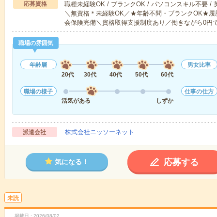
応募資格
職種未経験OK / ブランクOK / パソコンスキル不要 /
＼無資格＊未経験OK／★年齢不問・ブランクOK★履
会保険完備＼資格取得支援制度あり／働きながら0円
職場の雰囲気
年齢層
男女比率
20代
30代
40代
50代
60代
職場の様子
仕事の仕方
活気がある
しずか
株式会社ニッソーネット
派遣会社
応募する
気になる！
未読
掲載日
2026/08/02