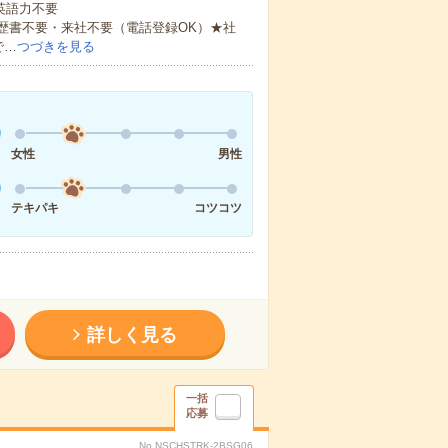
 英語力不要
歴書不要・来社不要（電話登録OK）★社
で…
つづきを見る
女性
男性
テキパキ
コツコツ
詳しく見る
一括
応募
No.NSCHSTRK-2BSG06