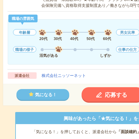
会保険完備＼資格取得支援制度あり／働きながら0円
職場の雰囲気
年齢層
男女比率
20代
30代
40代
50代
60代
職場の様子
仕事の仕方
活気がある
しずか
株式会社ニッソーネット
派遣会社
応募する
気になる！
興味があったら「★気になる！」を
「気になる！」を押しておくと、派遣会社から
「面談確約