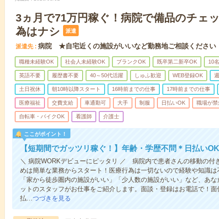
3ヵ月で71万円稼ぐ！病院で備品のチェ
為はナシ
派遣
病院 ★自宅近くの施設がいいなど勤務地ご相談ください
派遣先
職種未経験OK
社会人未経験OK
ブランクOK
既卒第二新卒OK
10
英語不要
履歴書不要
40～50代活躍
しゅふ歓迎
WEB登録OK
週
土日祝休
朝10時以降スタート
16時前までの仕事
17時前までの仕事
医療福祉
交費支給
車通勤可
大手
制服
日払いOK
職場が禁
自転車・バイクOK
看護師
介護士
ここがポイント！
【短期間でガッツリ稼ぐ！】年齢・学歴不問＊日払いOK
＼ 病院WORKデビューにピッタリ ／ 病院内で患者さんの移動の
めは簡単な業務からスタート！医療行為は一切ないので経験や知識は
「家から徒歩圏内の施設がいい」「少人数の施設がいい」など、あな
ットのスタッフがお仕事をご紹介します。面談・登録はお電話で！面
払…
つづきを見る