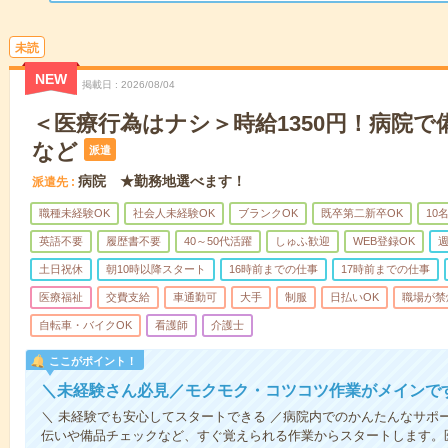
未読
NEW
掲載日
2026/08/04
＜医療行為はナシ＞時給1350円！病院
など
派遣
病院 ★勤務地選べます！
派遣先
職種未経験OK
社会人未経験OK
ブランクOK
既卒第二新卒OK
10
英語不要
履歴書不要
40～50代活躍
しゅふ歓迎
WEB登録OK
週
土日祝休
朝10時以降スタート
16時前までの仕事
17時前までの仕事
医療福祉
交費支給
車通勤可
大手
制服
日払いOK
職場が禁
自転車・バイクOK
看護師
介護士
ここがポイント！
＼未経験さん必見／モクモク・コツコツ作業がメインで
＼ 未経験でも安心してスタートできる ／病院内でのかんたんなサポ
伝いや備品チェックなど、すぐ覚えられる作業からスタートします。