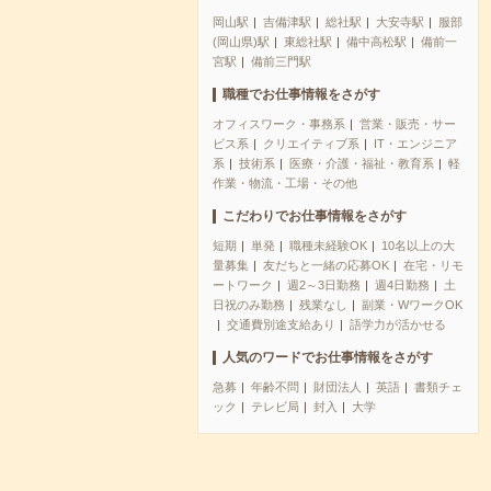
岡山駅
吉備津駅
総社駅
大安寺駅
服部
(岡山県)駅
東総社駅
備中高松駅
備前一
宮駅
備前三門駅
職種でお仕事情報をさがす
オフィスワーク・事務系
営業・販売・サー
ビス系
クリエイティブ系
IT・エンジニア
系
技術系
医療・介護・福祉・教育系
軽
作業・物流・工場・その他
こだわりでお仕事情報をさがす
短期
単発
職種未経験OK
10名以上の大
量募集
友だちと一緒の応募OK
在宅・リモ
ートワーク
週2～3日勤務
週4日勤務
土
日祝のみ勤務
残業なし
副業・WワークOK
交通費別途支給あり
語学力が活かせる
人気のワードでお仕事情報をさがす
急募
年齢不問
財団法人
英語
書類チェ
ック
テレビ局
封入
大学