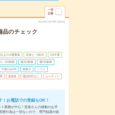
一括
応募
No.NSCHSTRK-2BJ06
で備品のチェック
名以上の大量募集
友達と一緒OK
OA不要
2～3日勤務
週4日勤務
週5日勤務
午後のみOK
残業少
シフト
煙
派遣多
電話対応なし
ルーティン
す！お電話での登録もOK！
ート業務が中心！患者さんの移動のお手
医療行為は一切ないので、専門知識や経