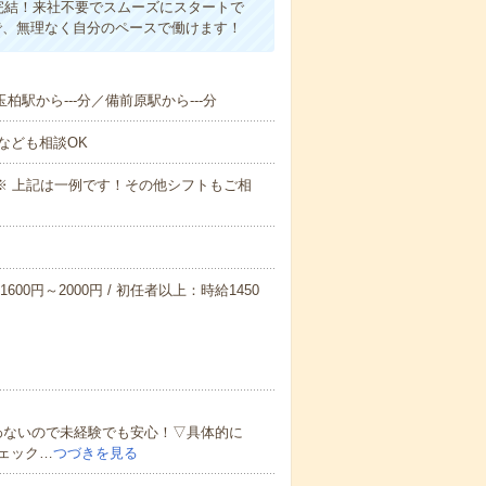
完結！来社不要でスムーズにスタートで
で、無理なく自分のペースで働けます！
玉柏駅から---分／備前原駅から---分
なども相談OK
～09:00※ 上記は一例です！その他シフトもご相
600円～2000円 / 初任者以上：時給1450
わないので未経験でも安心！▽具体的に
ェック…
つづきを見る