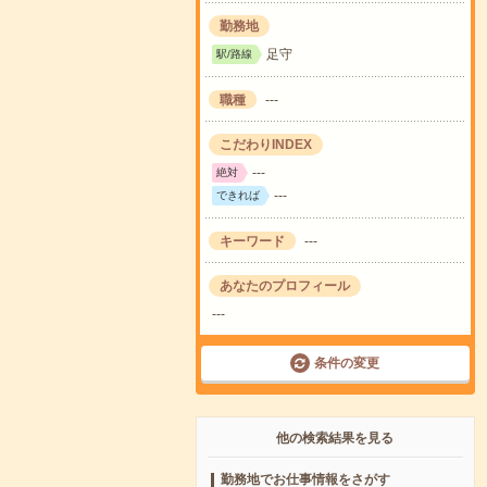
勤務地
足守
駅/路線
職種
---
こだわりINDEX
---
絶対
---
できれば
キーワード
---
あなたのプロフィール
---
条件の変更
他の検索結果を見る
勤務地でお仕事情報をさがす