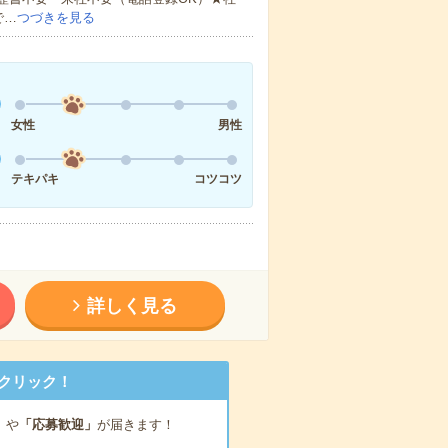
で…
つづきを見る
女性
男性
テキパキ
コツコツ
詳しく見る
クリック！
」
や
「応募歓迎」
が届きます！