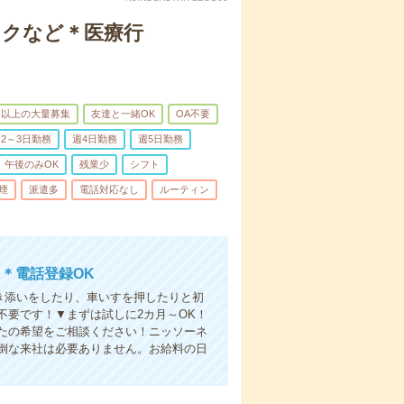
ックなど＊医療行
名以上の大量募集
友達と一緒OK
OA不要
2～3日勤務
週4日勤務
週5日勤務
午後のみOK
残業少
シフト
煙
派遣多
電話対応なし
ルーティン
＊電話登録OK
付き添いをしたり、車いすを押したりと初
不要です！▼まずは試しに2カ月～OK！
たの希望をご相談ください！ニッソーネ
倒な来社は必要ありません。お給料の日