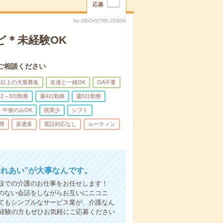
応募
No.NSCHSTRK-2SS06
ど＊未経験OK
ご相談ください
名以上の大量募集
友達と一緒OK
OA不要
2～3日勤務
週4日勤務
週5日勤務
午後のみOK
残業少
シフト
煙
派遣多
電話対応なし
ルーティン
ふれあい”が大事なんです。
設での介護のお仕事をお任せします！
のない会話をしながらお互いにニコニ
てもシンプルなサービス業が、介護なん
未経験の方もぜひお気軽にご応募ください