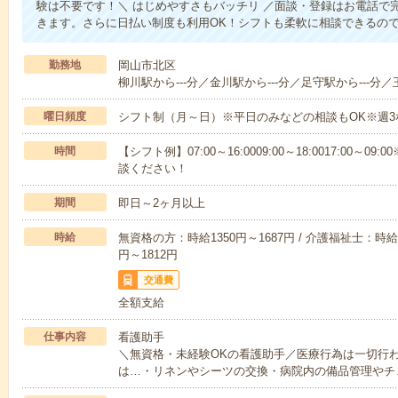
験は不要です！＼ はじめやすさもバッチリ ／面談・登録はお電話で
きます。さらに日払い制度も利用OK！シフトも柔軟に相談できるの
勤務地
岡山市北区
柳川駅から---分／金川駅から---分／足守駅から---分／
曜日頻度
シフト制（月～日）※平日のみなどの相談もOK※週3
時間
【シフト例】07:00～16:0009:00～18:0017:00
談ください！
期間
即日～2ヶ月以上
時給
無資格の方：時給1350円～1687円 / 介護福祉士：時給1
円～1812円
交通費
全額支給
仕事内容
看護助手
＼無資格・未経験OKの看護助手／医療行為は一切行
は…・リネンやシーツの交換・病院内の備品管理やチ