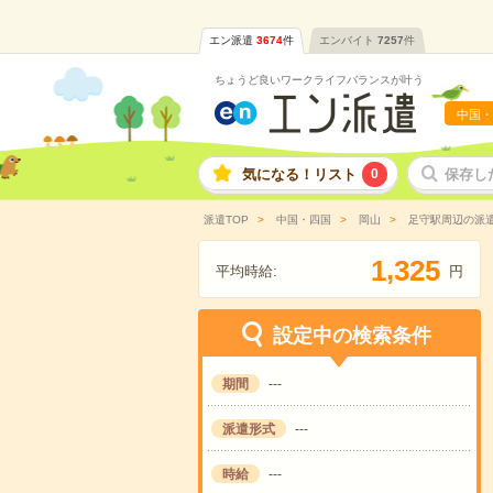
エン派遣
3674
件
エンバイト
7257
件
ちょうど良いワークライフバランスが叶う
中国・
気になる！リスト
0
保存し
派遣TOP
中国・四国
岡山
足守駅周辺の派
,
1
3
2
5
平均時給:
円
設定中の検索条件
期間
---
派遣形式
---
時給
---