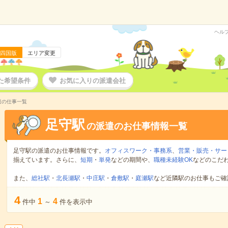
ヘル
四国版
エリア変更
た希望条件
お気に入りの派遣会社
遣の仕事一覧
足守駅
の派遣のお仕事情報一覧
足守駅の派遣のお仕事情報です。
オフィスワーク・事務系
、
営業・販売・サー
揃えています。さらに、
短期
・
単発
などの期間や、
職種未経験OK
などのこだ
また、
総社駅
・
北長瀬駅
・
中庄駅
・
倉敷駅
・
庭瀬駅
など近隣駅のお仕事もご確
4
1
4
件中
～
件を表示中