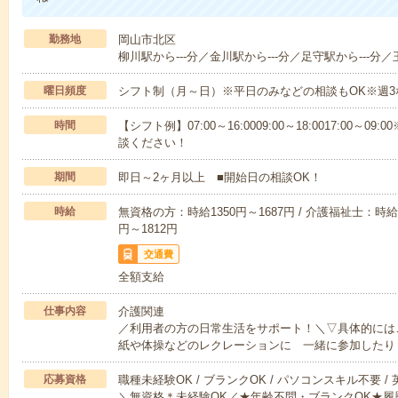
勤務地
岡山市北区
柳川駅から---分／金川駅から---分／足守駅から---分／
曜日頻度
シフト制（月～日）※平日のみなどの相談もOK※週3
時間
【シフト例】07:00～16:0009:00～18:0017:00
談ください！
期間
即日～2ヶ月以上 ■開始日の相談OK！
時給
無資格の方：時給1350円～1687円 / 介護福祉士：時給1
円～1812円
交通費
全額支給
仕事内容
介護関連
／利用者の方の日常生活をサポート！＼▽具体的には
紙や体操などのレクレーションに 一緒に参加したり
応募資格
職種未経験OK / ブランクOK / パソコンスキル不要 /
＼無資格＊未経験OK／★年齢不問・ブランクOK★履