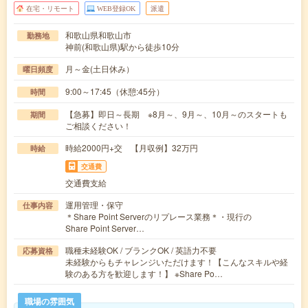
在宅・リモート
WEB登録OK
派遣
和歌山県和歌山市
勤務地
神前(和歌山県)駅から徒歩10分
月～金(土日休み）
曜日頻度
9:00～17:45（休憩:45分）
時間
【急募】即日～長期 ※8月～、9月～、10月～のスタートも
期間
ご相談ください！
時給2000円+交 【月収例】32万円
時給
交通費
交通費支給
運用管理・保守
仕事内容
＊Share Point Serverのリプレース業務＊・現行の
Share Point Server…
職種未経験OK / ブランクOK / 英語力不要
応募資格
未経験からもチャレンジいただけます！【こんなスキルや経
験のある方を歓迎します！】 ※Share Po…
職場の雰囲気