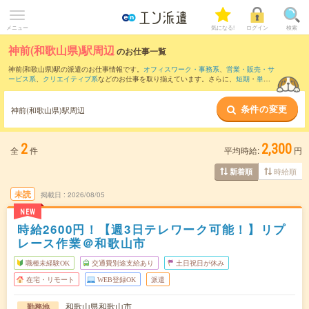
メニュー
気になる!
ログイン
検索
神前(和歌山県)駅周辺
のお仕事一覧
神前(和歌山県)駅の派遣のお仕事情報です。
オフィスワーク・事務系
、
営業・販売・サ
ービス系
、
クリエイティブ系
などのお仕事を取り揃えています。さらに、
短期
・
単発
などの期間や、
職種未経験OK
などのこだわり条件で絞り込んでいただけます。
条件の変更
また、
和歌山駅
・
和歌山市駅
・
和歌山港駅
・
岡崎前駅
・
紀三井寺駅
など近隣駅のお仕
神前(和歌山県)駅周辺
事もご確認いただけます。
2
2,300
全
件
平均時給:
円
時給順
新着順
未読
掲載日
2026/08/05
NEW
時給2600円！【週3日テレワーク可能！】リプ
レース作業＠和歌山市
職種未経験OK
交通費別途支給あり
土日祝日が休み
在宅・リモート
WEB登録OK
派遣
和歌山県和歌山市
勤務地