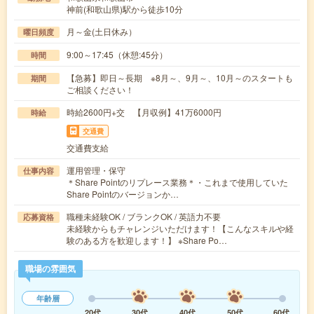
神前(和歌山県)駅から徒歩10分
月～金(土日休み）
曜日頻度
9:00～17:45（休憩:45分）
時間
【急募】即日～長期 ※8月～、9月～、10月～のスタートも
期間
ご相談ください！
時給2600円+交 【月収例】41万6000円
時給
交通費
交通費支給
運用管理・保守
仕事内容
＊Share Pointのリプレース業務＊・これまで使用していた
Share Pointのバージョンか…
職種未経験OK / ブランクOK / 英語力不要
応募資格
未経験からもチャレンジいただけます！【こんなスキルや経
験のある方を歓迎します！】 ※Share Po…
職場の雰囲気
年齢層
20代
30代
40代
50代
60代