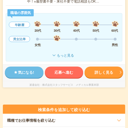
中！※履歴書不要・来社不要で電話相談もOK…
職場の雰囲気
年齢層
20代
30代
40代
50代
60代
男女比率
女性
男性
もっと見る
気になる!
応募へ進む
詳しく見る
派遣会社
株式会社スタッフサービス メディカル事業本部
検索条件を追加して絞り込む
職種
でお仕事情報を絞り込む