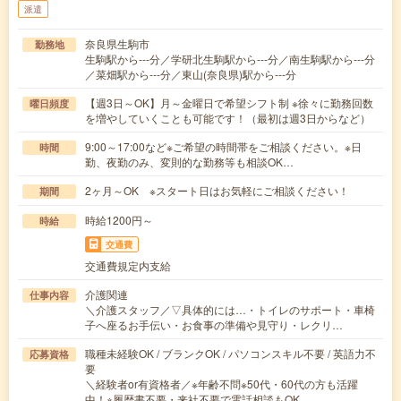
派遣
奈良県生駒市
勤務地
生駒駅から---分／学研北生駒駅から---分／南生駒駅から---分
／菜畑駅から---分／東山(奈良県)駅から---分
【週3日～OK】月～金曜日で希望シフト制 ※徐々に勤務回数
曜日頻度
を増やしていくことも可能です！（最初は週3日からなど）
9:00～17:00など※ご希望の時間帯をご相談ください。※日
時間
勤、夜勤のみ、変則的な勤務等も相談OK…
2ヶ月～OK ※スタート日はお気軽にご相談ください！
期間
時給1200円～
時給
交通費
交通費規定内支給
介護関連
仕事内容
＼介護スタッフ／▽具体的には…・トイレのサポート・車椅
子へ座るお手伝い・お食事の準備や見守り・レクリ…
職種未経験OK / ブランクOK / パソコンスキル不要 / 英語力不
応募資格
要
＼経験者or有資格者／※年齢不問※50代・60代の方も活躍
中！※履歴書不要・来社不要で電話相談もOK…