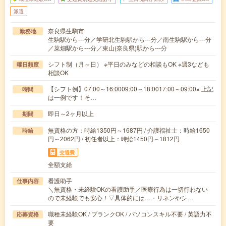
派遣
奈良県生駒市
勤務地
生駒駅から---分／学研北生駒駅から---分／南生駒駅から---分
／菜畑駅から---分／東山(奈良県)駅から---分
シフト制（月～日） ※平日のみなどの相談もOK ※週3なども
曜日頻度
相談OK
【シフト例】07:00～16:0009:00～18:0017:00～09:00※ 上記
時間
は一例です！そ…
即日～2ヶ月以上
期間
無資格の方：時給1350円～1687円 / 介護福祉士：時給1650
時給
円～2062円 / 初任者以上：時給1450円～1812円
交通費
全額支給
看護助手
仕事内容
＼無資格・未経験OKの看護助手／医療行為は一切行わない
ので未経験でも安心！▽具体的には…・リネンやシ…
職種未経験OK / ブランクOK / パソコンスキル不要 / 英語力不
応募資格
要