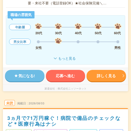
要・来社不要（電話登録OK）★社会保険完備＼…
職場の雰囲気
年齢層
20代
30代
40代
50代
60代
男女比率
女性
男性
もっと見る
気になる!
応募へ進む
詳しく見る
派遣会社
株式会社ニッソーネット
未読
掲載日
2026/08/03
3ヵ月で71万円稼ぐ！病院で備品のチェックな
ど＊医療行為はナシ