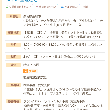
交通費別途支給あり
土日祝日が休み
WEB登録OK
派遣
奈良県生駒市
勤務地
生駒駅から---分／学研北生駒駅から---分／南生駒駅から---分
／菜畑駅から---分／東山(奈良県)駅から---分
【週3日～OK】月～金曜日で希望シフト制 ※徐々に勤務回数
曜日頻度
を増やしていくことも可能です！（最初は週3日からなど）
8:00～17:009:00～18:00など※ご希望の時間帯をご相談くだ
時間
さい。
2ヶ月～OK ※スタート日はお気軽にご相談ください！
期間
時給1400円～
時給
交通費
交通費規定内支給
医療事務・病院受付
仕事内容
／看護師さん、お医者さんの“縁の下の力持ち”医療事務のお
仕事になります！＼▽具体的には…・受付で患者…
ブランクOK / パソコンスキル不要 / 英語力不要
応募資格
※履歴書不要・来社不要で電話相談もOK！少しでも気になる
方は是非応募をお待ちしております！＼応募後の…