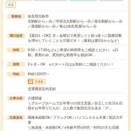
派遣
奈良県生駒市
勤務地
生駒駅から---分／学研北生駒駅から---分／南生駒駅から---分
／菜畑駅から---分／東山(奈良県)駅から---分
【週3日～OK】月～金曜日で希望シフト制 ※徐々に勤務回数
曜日頻度
を増やしていくことも可能です！（最初は週3日からなど）
9:00～17:00など※ご希望の時間帯をご相談ください。※日
時間
勤、夜勤のみ、変則的な勤務等も相談OK…
2ヶ月～OK ※スタート日はお気軽にご相談ください！
期間
時給1200円～
時給
交通費
交通費規定内支給
介護関連
仕事内容
＼グループホームでお年寄りの自立支援／自立した生活を目
指すお年寄りたちが、少人数で集団生活を送る「グ…
職種未経験OK / ブランクOK / パソコンスキル不要 / 英語力不
応募資格
要
＼無資格・未経験OK／※年齢不問※50代・60代の方も活躍