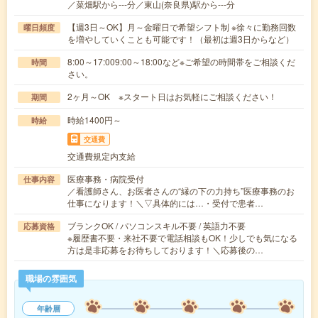
／菜畑駅から---分／東山(奈良県)駅から---分
【週3日～OK】月～金曜日で希望シフト制 ※徐々に勤務回数
曜日頻度
を増やしていくことも可能です！（最初は週3日からなど）
8:00～17:009:00～18:00など※ご希望の時間帯をご相談くだ
時間
さい。
2ヶ月～OK ※スタート日はお気軽にご相談ください！
期間
時給1400円～
時給
交通費
交通費規定内支給
医療事務・病院受付
仕事内容
／看護師さん、お医者さんの“縁の下の力持ち”医療事務のお
仕事になります！＼▽具体的には…・受付で患者…
ブランクOK / パソコンスキル不要 / 英語力不要
応募資格
※履歴書不要・来社不要で電話相談もOK！少しでも気になる
方は是非応募をお待ちしております！＼応募後の…
職場の雰囲気
年齢層