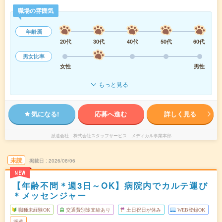
職場の雰囲気
年齢層
20代
30代
40代
50代
60代
男女比率
女性
男性
もっと見る
気になる!
応募へ進む
詳しく見る
派遣会社
株式会社スタッフサービス メディカル事業本部
未読
掲載日
2026/08/06
NEW
【年齢不問＊週3日～OK】病院内でカルテ運び
＊メッセンジャー
職種未経験OK
交通費別途支給あり
土日祝日が休み
WEB登録OK
派遣