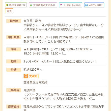
職種未経験OK
交通費別途支給あり
土日祝日が休み
WEB登録OK
派遣
奈良県生駒市
勤務地
生駒駅から---分／学研北生駒駅から---分／南生駒駅から---分
／菜畑駅から---分／東山(奈良県)駅から---分
★週3日～OK！ 月～日曜日での希望シフト制 ※徐々に勤務回
曜日頻度
数を増やしていくことも可能です！
★1日6時間～OK！【シフト例】7:00～13:009:00～
時間
18:00（休憩1時間）12:00～1…
2ヶ月～OK ※スタート日はお気軽にご相談ください！
期間
時給1200円～
時給
交通費
交通費規定内支給
介護関連
仕事内容
＼グループホームでお年寄りの自立支援／自立した生活を目
指すお年寄りたちが、少人数で集団生活を送る「グ…
職種未経験OK / ブランクOK / パソコンスキル不要 / 英語力不
応募資格
要