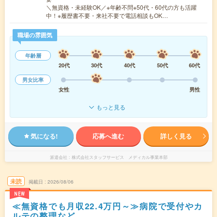
＼無資格・未経験OK／※年齢不問※50代・60代の方も活躍
中！※履歴書不要・来社不要で電話相談もOK…
職場の雰囲気
年齢層
20代
30代
40代
50代
60代
男女比率
女性
男性
もっと見る
気になる!
応募へ進む
詳しく見る
派遣会社
株式会社スタッフサービス メディカル事業本部
未読
掲載日
2026/08/06
NEW
≪無資格でも月収22.4万円～≫病院で受付やカ
ルテの整理など