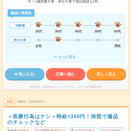
中！※履歴書不要・来社不要で電話相談もOK…
職場の雰囲気
年齢層
20代
30代
40代
50代
60代
男女比率
女性
男性
もっと見る
気になる!
応募へ進む
詳しく見る
派遣会社
株式会社スタッフサービス メディカル事業本部
未読
掲載日
2026/08/01
＜医療行為はナシ＞時給1350円！病院で備品
のチェックなど
職種未経験OK
交通費別途支給あり
土日祝日が休み
WEB登録OK