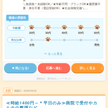
＼無資格＊未経験OK／★年齢不問・ブランクOK★履歴書不
要・来社不要（電話登録OK）★社会保険完備＼…
職場の雰囲気
年齢層
20代
30代
40代
50代
60代
男女比率
女性
男性
もっと見る
気になる!
応募へ進む
詳しく見る
派遣会社
株式会社ニッソーネット
未読
掲載日
2026/08/02
≪時給1400円～＊平日のみ≫病院で受付やカ
ルテの整理など