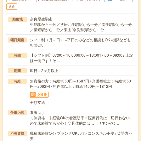
派遣
奈良県生駒市
勤務地
生駒駅から---分／学研北生駒駅から---分／南生駒駅から---分
／菜畑駅から---分／東山(奈良県)駅から---分
シフト制（月～日） ※平日のみなどの相談もOK ※週3なども
曜日頻度
相談OK
【シフト例】07:00～16:0009:00～18:0017:00～09:00※ 上記
時間
は一例です！そ…
即日～2ヶ月以上
期間
無資格の方：時給1350円～1687円 / 介護福祉士：時給1650
時給
円～2062円 / 初任者以上：時給1450円～1812円
交通費
全額支給
看護助手
仕事内容
＼無資格・未経験OKの看護助手／医療行為は一切行わない
ので未経験でも安心！▽具体的には…・リネンやシ…
職種未経験OK / ブランクOK / パソコンスキル不要 / 英語力不
応募資格
要