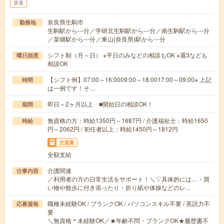
派遣
奈良県生駒市
勤務地
生駒駅から---分／学研北生駒駅から---分／南生駒駅から---分
／菜畑駅から---分／東山(奈良県)駅から---分
シフト制（月～日） ※平日のみなどの相談もOK ※週3なども
曜日頻度
相談OK
【シフト例】07:00～16:0009:00～18:0017:00～09:00※ 上記
時間
は一例です！そ…
即日～2ヶ月以上 ■開始日の相談OK！
期間
無資格の方：時給1350円～1687円 / 介護福祉士：時給1650
時給
円～2062円 / 初任者以上：時給1450円～1812円
交通費
全額支給
介護関連
仕事内容
／利用者の方の日常生活をサポート！＼▽具体的には…・買
い物や散歩に付き添ったり・折り紙や体操などのレ…
職種未経験OK / ブランクOK / パソコンスキル不要 / 英語力不
応募資格
要
＼無資格＊未経験OK／★年齢不問・ブランクOK★履歴書不