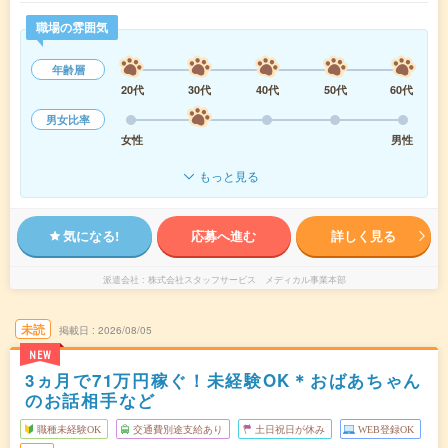
職場の雰囲気
年齢層
20代
30代
40代
50代
60代
男女比率
女性
男性
もっと見る
気になる!
応募へ進む
詳しく見る
派遣会社
株式会社スタッフサービス メディカル事業本部
未読
掲載日
2026/08/05
NEW
3ヵ月で71万円稼ぐ！未経験OK＊おばあちゃん
のお話相手など
職種未経験OK
交通費別途支給あり
土日祝日が休み
WEB登録OK