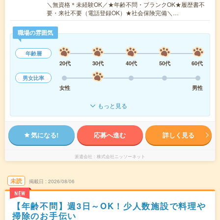
＼無資格＊未経験OK／★年齢不問・ブランクOK★履歴書不
要・来社不要（電話登録OK）★社会保険完備＼…
職場の雰囲気
年齢層
20代
30代
40代
50代
60代
男女比率
女性
男性
もっと見る
気になる!
応募へ進む
詳しく見る
派遣会社
株式会社ニッソーネット
未読
掲載日
2026/08/06
NEW
【年齢不問】週3日～OK！少人数施設で料理や
掃除のお手伝い