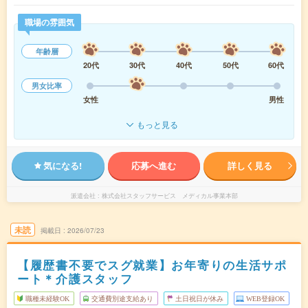
職場の雰囲気
年齢層
20代
30代
40代
50代
60代
男女比率
女性
男性
もっと見る
気になる!
応募へ進む
詳しく見る
派遣会社
株式会社スタッフサービス メディカル事業本部
未読
掲載日
2026/07/23
【履歴書不要でスグ就業】お年寄りの生活サポ
ート＊介護スタッフ
職種未経験OK
交通費別途支給あり
土日祝日が休み
WEB登録OK