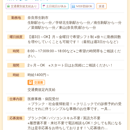
交通費別途支給あり
土日祝日が休み
WEB登録OK
派遣
奈良県生駒市
勤務地
生駒駅から---分／学研北生駒駅から---分／南生駒駅から---分
／菜畑駅から---分／東山(奈良県)駅から---分
【週3日～OK】月～金曜日で希望シフト制 ※徐々に勤務回数
曜日頻度
を増やしていくことも可能です！（最初は週3日からなど）
8:00～17:009:00～18:00など※ご希望の時間帯をご相談くだ
時間
さい。
2ヶ月～OK ※スタート日はお気軽にご相談ください！
期間
時給1400円～
時給
交通費
交通費規定内支給
医療事務・病院受付
仕事内容
＜ブランク・社会復帰歓迎！＞クリニックでの診察予約の受
付とそれに伴うシンプルな事務のお仕事です。ー具…
ブランクOK / パソコンスキル不要 / 英語力不要
応募資格
※履歴書不要・来社不要で電話相談もOK！少しでも気になる
方は是非応募をお待ちしております！＼応募後の…