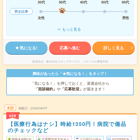
20代
30代
40代
50代
60代
男女比率
女性
男性
もっと見る
気になる!
応募へ進む
詳しく見る
派遣会社
株式会社スタッフサービス メディカル事業本部
興味があったら「★気になる！」をタップ！
「気になる！」を押しておくと、派遣会社から
「面談確約」
や
「応募歓迎」
が届きます！
未読
掲載日
2026/08/07
NEW
【医療行為はナシ】時給1350円！病院で備品
のチェックなど
職種未経験OK
交通費別途支給あり
土日祝日が休み
WEB登録OK