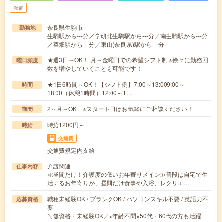
派遣
奈良県生駒市
勤務地
生駒駅から---分／学研北生駒駅から---分／南生駒駅から---分
／菜畑駅から---分／東山(奈良県)駅から---分
★週3日～OK！ 月～金曜日での希望シフト制 ※徐々に勤務回
曜日頻度
数を増やしていくことも可能です！
★1日6時間～OK！【シフト例】7:00～13:009:00～
時間
18:00（休憩1時間）12:00～1…
2ヶ月～OK ※スタート日はお気軽にご相談ください！
期間
時給1200円～
時給
交通費
交通費規定内支給
介護関連
仕事内容
≪昼間だけ！介護度の低いお年寄りメイン≫普段は自宅で生
活するお年寄りが、昼間だけ食事や入浴、レクリエ…
職種未経験OK / ブランクOK / パソコンスキル不要 / 英語力不
応募資格
要
＼無資格・未経験OK／※年齢不問※50代・60代の方も活躍