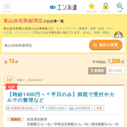
メニュー
気になる!
ログイン
検索
東山(奈良県)駅周辺
のお仕事一覧
東山(奈良県)駅の派遣のお仕事情報です。
オフィスワーク・事務系
、
営業・販売・サー
ビス系
、
クリエイティブ系
などのお仕事を取り揃えています。さらに、
短期
・
単発
な
どの期間や、
職種未経験OK
などのこだわり条件で絞り込んでいただけます。
条件の変更
また、
吉田(大阪府)駅
・
久宝寺駅
・
八戸ノ里駅
・
近鉄八尾駅
・
八尾駅
など近隣駅のお仕
東山(奈良県)駅周辺
事もご確認いただけます。
13
1,308
全
件
平均時給:
円
時給順
新着順
未読
掲載日
2026/08/07
NEW
【時給1400円～＊平日のみ】病院で受付やカ
ルテの整理など
交通費別途支給あり
土日祝日が休み
WEB登録OK
派遣
奈良県生駒市
勤務地
生駒駅から---分／学研北生駒駅から---分／南生駒駅から---分