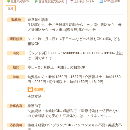
職種未経験OK
交通費別途支給あり
土日祝日が休み
WEB登録OK
派遣
奈良県生駒市
勤務地
生駒駅から---分／学研北生駒駅から---分／南生駒駅から---分
／菜畑駅から---分／東山(奈良県)駅から---分
シフト制（月～日） ※平日のみなどの相談もOK ※週3なども
曜日頻度
相談OK
【シフト例】07:00～16:0009:00～18:0017:00～09:00※ 上記
時間
は一例です！そ…
即日～2ヶ月以上 ■開始日の相談OK！
期間
無資格の方：時給1350円～1687円 / 介護福祉士：時給1650
時給
円～2062円 / 初任者以上：時給1450円～1812円
交通費
全額支給
看護助手
仕事内容
＼無資格・未経験OKの看護助手／医療行為は一切行わない
ので未経験でも安心！▽具体的には…・リネンやシ…
職種未経験OK / ブランクOK / パソコンスキル不要 / 英語力不
応募資格
要