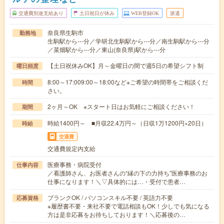
交通費別途支給あり
土日祝日が休み
WEB登録OK
派遣
奈良県生駒市
勤務地
生駒駅から---分／学研北生駒駅から---分／南生駒駅から---分
／菜畑駅から---分／東山(奈良県)駅から---分
【土日祝休みOK】月～金曜日の間で週5日の希望シフト制
曜日頻度
8:00～17:009:00～18:00など※ご希望の時間帯をご相談くだ
時間
さい。
2ヶ月～OK ※スタート日はお気軽にご相談ください！
期間
時給1400円～ ■月収22.4万円～（日収1万1200円×20日）
時給
交通費
交通費規定内支給
医療事務・病院受付
仕事内容
／看護師さん、お医者さんの“縁の下の力持ち”医療事務のお
仕事になります！＼▽具体的には…・受付で患者…
ブランクOK / パソコンスキル不要 / 英語力不要
応募資格
※履歴書不要・来社不要で電話相談もOK！少しでも気になる
方は是非応募をお待ちしております！＼応募後の…