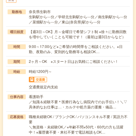
奈良県生駒市
勤務地
生駒駅から---分／学研北生駒駅から---分／南生駒駅から---分
／菜畑駅から---分／東山(奈良県)駅から---分
【週3日～OK】月～金曜日で希望シフト制 ※徐々に勤務回数
曜日頻度
を増やしていくことも可能です！（最初は週3日からなど）
9:00～17:00など※ご希望の時間帯をご相談ください。※日
時間
勤、夜勤のみ、変則的な勤務等も相談OK…
2ヶ月～OK ※スタート日はお気軽にご相談ください！
期間
時給1200円～
時給
交通費
交通費規定内支給
看護助手
仕事内容
／知識＆経験不要＊医療行為なし病院内でのお手伝い！＼▽
具体的なお仕事は…・カルテや処方薬の運搬・備品…
職種未経験OK / ブランクOK / パソコンスキル不要 / 英語力不
応募資格
要
＼無資格・未経験OK／※年齢不問※50代・60代の方も活躍
中！※履歴書不要・来社不要で電話相談もOK…