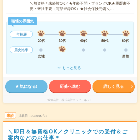
＼無資格＊未経験OK／★年齢不問・ブランクOK★履歴書不
要・来社不要（電話登録OK）★社会保険完備＼…
職場の雰囲気
年齢層
20代
30代
40代
50代
60代
男女比率
女性
男性
もっと見る
気になる!
応募へ進む
詳しく見る
派遣会社
株式会社ニッソーネット
未読
掲載日
2026/07/23
＼即日＆無資格OK／クリニックでの受付＆ご
案内などのお仕事＊