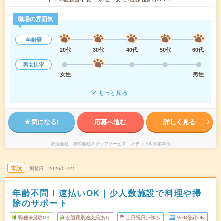
職場の雰囲気
年齢層
20代
30代
40代
50代
60代
男女比率
女性
男性
もっと見る
気になる!
応募へ進む
詳しく見る
派遣会社
株式会社スタッフサービス メディカル事業本部
未読
掲載日
2026/07/21
年齢不問！速払いOK｜少人数施設で料理や掃
除のサポート
職種未経験OK
交通費別途支給あり
土日祝日が休み
WEB登録OK