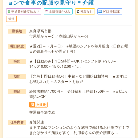
ョンで食事の配膳や見守り＊介護
交通費別途支給あり
土日祝日が休み
残業なし
WEB登録OK
派遣
奈良県高市郡
勤務地
市尾駅から---分／壺阪山駅から---分
★週2日～（月～日） ※希望のシフトを毎月提出（日数と曜
曜日頻度
日の組み合わせや固定も可）
★【日勤のみ】1日5時間～OK！≪シフト例≫9:00～
時間
14:0010:00～15:0012:00～1…
【急募】即日勤務OK！中旬～など開始日相談可 ★まずは
期間
お試し2カ月～のスタートも歓迎！
経験者時給1700円～ 介護福祉士時給1750円～ ※日払い/
時給
週払いOK
交通費
交通費全額支給
介護関連
仕事内容
まるで高級マンションのような施設で働けるお仕事です！で
きたばかりの施設が多く、利用者さんの要介護度も…