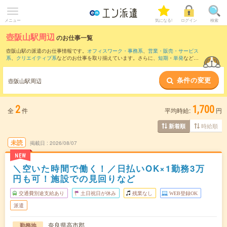
メニュー
気になる!
ログイン
検索
壺阪山駅周辺
のお仕事一覧
壺阪山駅の派遣のお仕事情報です。
オフィスワーク・事務系
、
営業・販売・サービス
系
、
クリエイティブ系
などのお仕事を取り揃えています。さらに、
短期
・
単発
などの
期間や、
職種未経験OK
などのこだわり条件で絞り込んでいただけます。
条件の変更
また、
大和八木駅
・
北宇智駅
・
浮孔駅
・
五位堂駅
・
金橋駅
など近隣駅のお仕事もご確
壺阪山駅周辺
認いただけます。
2
1,700
全
件
平均時給:
円
時給順
新着順
未読
掲載日
2026/08/07
NEW
＼空いた時間で働く！／日払いOK×1勤務3万
円も可！施設での見回りなど
交通費別途支給あり
土日祝日が休み
残業なし
WEB登録OK
派遣
奈良県高市郡
勤務地