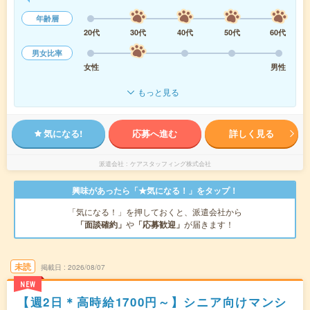
年齢層
20代
30代
40代
50代
60代
男女比率
女性
男性
もっと見る
気になる!
応募へ進む
詳しく見る
派遣会社
ケアスタッフィング株式会社
興味があったら「★気になる！」をタップ！
「気になる！」を押しておくと、派遣会社から
「面談確約」
や
「応募歓迎」
が届きます！
未読
掲載日
2026/08/07
NEW
【週2日＊高時給1700円～】シニア向けマンシ