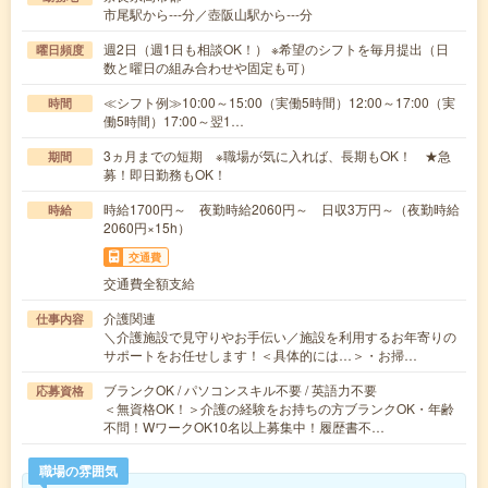
市尾駅から---分／壺阪山駅から---分
週2日（週1日も相談OK！） ※希望のシフトを毎月提出（日
曜日頻度
数と曜日の組み合わせや固定も可）
≪シフト例≫10:00～15:00（実働5時間）12:00～17:00（実
時間
働5時間）17:00～翌1…
3ヵ月までの短期 ※職場が気に入れば、長期もOK！ ★急
期間
募！即日勤務もOK！
時給1700円～ 夜勤時給2060円～ 日収3万円～（夜勤時給
時給
2060円×15h）
交通費
交通費全額支給
介護関連
仕事内容
＼介護施設で見守りやお手伝い／施設を利用するお年寄りの
サポートをお任せします！＜具体的には…＞・お掃…
ブランクOK / パソコンスキル不要 / 英語力不要
応募資格
＜無資格OK！＞介護の経験をお持ちの方ブランクOK・年齢
不問！WワークOK10名以上募集中！履歴書不…
職場の雰囲気