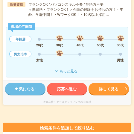
ブランクOK / パソコンスキル不要 / 英語力不要
応募資格
＜無資格・ブランクOK！＞介護の経験をお持ちの方！・年
齢、学歴不問！・WワークOK！・10名以上採用…
職場の雰囲気
年齢層
20代
30代
40代
50代
60代
男女比率
女性
男性
もっと見る
気になる!
応募へ進む
詳しく見る
派遣会社
ケアスタッフィング株式会社
検索条件を追加して絞り込む