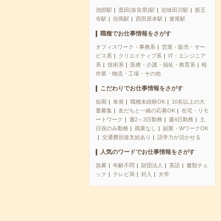
池部駅
黒田(奈良県)駅
佐味田川駅
新王
寺駅
但馬駅
西田原本駅
箸尾駅
職種でお仕事情報をさがす
オフィスワーク・事務系
営業・販売・サー
ビス系
クリエイティブ系
IT・エンジニア
系
技術系
医療・介護・福祉・教育系
軽
作業・物流・工場・その他
こだわりでお仕事情報をさがす
短期
単発
職種未経験OK
10名以上の大
量募集
友だちと一緒の応募OK
在宅・リモ
ートワーク
週2～3日勤務
週4日勤務
土
日祝のみ勤務
残業なし
副業・WワークOK
交通費別途支給あり
語学力が活かせる
人気のワードでお仕事情報をさがす
急募
年齢不問
財団法人
英語
書類チェ
ック
テレビ局
封入
大学