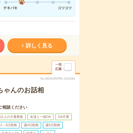
テキパキ
コツコツ
詳しく見る
一括
応募
No.NISSONTRK-1SG284
あちゃんのお話相
ご相談ください
名以上の大量募集
友達と一緒OK
OA不要
2～3日勤務
週4日勤務
週5日勤務