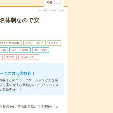
応募
No.ASPCOSACDUCS
2名体制なので安
名以上の大量募集
友達と一緒OK
OA不要
1OK
週2～3日勤務
週4日勤務
給
派遣多
電話対応なし
ワークの方も大歓迎！
お客様とのコミュニケーションが主な業
アプリ案内が主な業務なので、パソコンス
ン登録実施中！
ら徒歩5分／佐味田川駅から徒歩5分／大