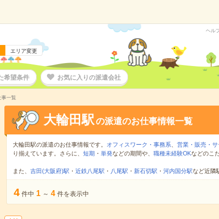
ヘル
エリア変更
た希望条件
お気に入りの派遣会社
仕事一覧
大輪田駅
の派遣のお仕事情報一覧
大輪田駅の派遣のお仕事情報です。
オフィスワーク・事務系
、
営業・販売・サ
り揃えています。さらに、
短期
・
単発
などの期間や、
職種未経験OK
などのこ
また、
吉田(大阪府)駅
・
近鉄八尾駅
・
八尾駅
・
新石切駅
・
河内国分駅
など近隣
4
1
4
件中
～
件を表示中