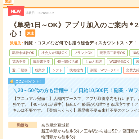
未読
NEW
掲載日
2026/08/06
《単発1日～OK》アプリ加入のご案内＊
心！
派遣
雑貨・コスメなど何でも揃う総合ディスカウントストア！
派遣先
職種未経験OK
社会人未経験OK
ブランクOK
既卒第二新卒OK
10
英語不要
履歴書不要
40～50代活躍
しゅふ歓迎
WEB登録OK
週
週5日勤務
残業少
シフト
扶養控内
副業・WワークOK
交費支
ここがポイント！
＼20～50代の方も活躍中！／日給10,500円！副業・W
【マニュアル完備！】店舗内ブースで、アプリ取得案内を行います。
務です。【40～50代活躍中】幅広い年齢層が活躍できる環境です！
キルは不要です。【登録らくらく】履歴書不要＆来社不要のオンライ
勤務地
奈良県北葛城郡
新王寺駅から徒歩5分／王寺駅から徒歩5分／畠田駅か
輪田駅から徒歩5分