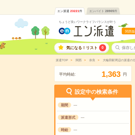
エン派遣
23221
件
エンバイト
28905
件
ちょうど良いワークライフバランスが叶う
関西版
気になる！リスト
0
保存し
派遣TOP
関西
奈良
大輪田駅周辺の派遣の
,
1
3
6
3
平均時給:
円
設定中の検索条件
期間
---
派遣形式
---
時給
---