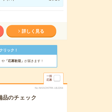
詳しく見る
クリック！
」
や
「応募歓迎」
が届きます！
一括
応募
No.NISSONTRK-1BJ284
で備品のチェック