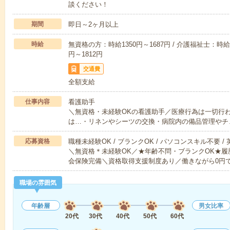
談ください！
期間
即日～2ヶ月以上
時給
無資格の方：時給1350円～1687円 / 介護福祉士：時給1
円～1812円
交通費
全額支給
仕事内容
看護助手
＼無資格・未経験OKの看護助手／医療行為は一切行
は…・リネンやシーツの交換・病院内の備品管理やチ
応募資格
職種未経験OK / ブランクOK / パソコンスキル不要 /
＼無資格＊未経験OK／★年齢不問・ブランクOK★履
会保険完備＼資格取得支援制度あり／働きながら0円
職場の雰囲気
年齢層
男女比率
20代
30代
40代
50代
60代