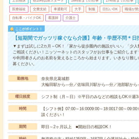
土日祝休
朝10時以降スタート
16時前までの仕事
17時前までの仕事
医療福祉
交費支給
車通勤可
大手
制服
日払いOK
職場が禁
自転車・バイクOK
看護師
介護士
ここがポイント！
【短期間でガッツリ稼ぐなら介護】年齢・学歴不問＊日払
▼まずは試しに2カ月～OK！「家から徒歩圏内の施設がいい」「少
ご相談ください！ニッソーネットのスタッフがお仕事をご紹介します
や利用者さんのお名前を覚えるところから始まります。いきなり難し
募ください。
勤務地
奈良県北葛城郡
大輪田駅から---分／佐味田川駅から---分／池部駅から--
曜日頻度
シフト制（月～日）※平日のみなどの相談もOK※週3
時間
【シフト例】07:00～16:0009:00～18:0017:00
談ください！
期間
即日～2ヶ月以上 ■開始日の相談OK！
時給
無資格の方：時給1350円～1687円 / 介護福祉士：時給1