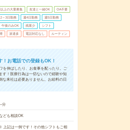
名以上の大量募集
友達と一緒OK
OA不要
2～3日勤務
週4日勤務
週5日勤務
午後のみOK
残業少
シフト
煙
派遣多
電話対応なし
ルーティン
す！お電話での登録もOK！
シワを伸ばしたり、お食事を配ったり。ご
ます！医療行為は一切ないので経験や知
倒な来社は必要ありません。お給料の日
-分
なども相談OK
～09:00※ 上記は一例です！その他シフトもご相