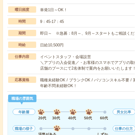
曜日頻度
単発1日～OK！
時間
9：45-17：45
期間
即日～ ※急募：8月～、9月～スタートもご相談くだ
時給
日給10,500円
仕事内容
イベントスタッフ・会場設営
＼アプリの入会促進／・お客様のスマホでアプリの取
店舗のブースにて2名体制で案内をお願いいたします
応募資格
職種未経験OK / ブランクOK / パソコンスキル不要 /
年齢不問未経験OK！
職場の雰囲気
年齢層
男女比率
20代
30代
40代
50代
60代
職場の様子
仕事の仕方
活気がある
しずか