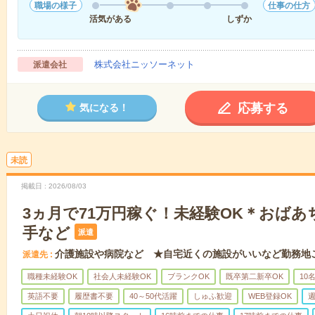
職場の様子
仕事の仕方
活気がある
しずか
株式会社ニッソーネット
派遣会社
応募する
気になる！
未読
掲載日
2026/08/03
3ヵ月で71万円稼ぐ！未経験OK＊おば
手など
派遣
介護施設や病院など ★自宅近くの施設がいいなど勤務地
派遣先
職種未経験OK
社会人未経験OK
ブランクOK
既卒第二新卒OK
10
英語不要
履歴書不要
40～50代活躍
しゅふ歓迎
WEB登録OK
週