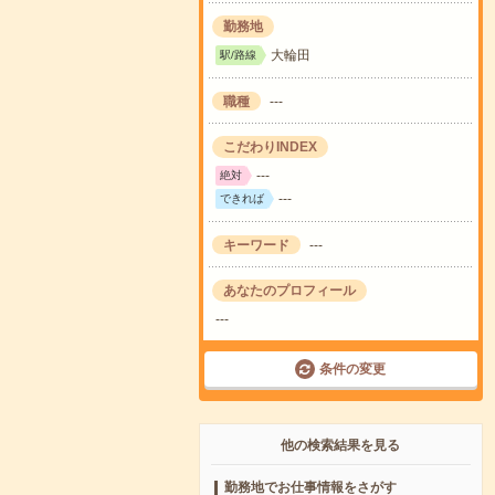
勤務地
大輪田
駅/路線
職種
---
こだわりINDEX
---
絶対
---
できれば
キーワード
---
あなたのプロフィール
---
条件の変更
他の検索結果を見る
勤務地でお仕事情報をさがす