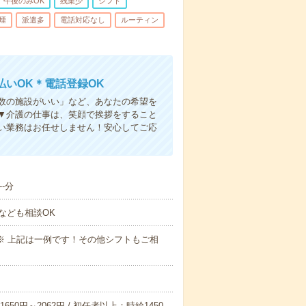
午後のみOK
残業少
シフト
煙
派遣多
電話対応なし
ルーティン
いOK＊電話登録OK
人数の施設がいい」など、あなたの希望を
▼介護の仕事は、笑顔で挨拶をすること
い業務はお任せしません！安心してご応
-分
なども相談OK
～09:00※ 上記は一例です！その他シフトもご相
650円～2062円 / 初任者以上：時給1450