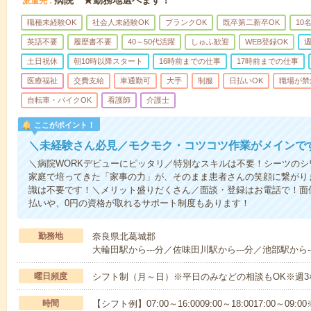
病院 ★勤務地選べます！
派遣先
職種未経験OK
社会人未経験OK
ブランクOK
既卒第二新卒OK
10
英語不要
履歴書不要
40～50代活躍
しゅふ歓迎
WEB登録OK
週
土日祝休
朝10時以降スタート
16時前までの仕事
17時前までの仕事
医療福祉
交費支給
車通勤可
大手
制服
日払いOK
職場が禁
自転車・バイクOK
看護師
介護士
ここがポイント！
＼未経験さん必見／モクモク・コツコツ作業がメインで
＼病院WORKデビューにピッタリ／特別なスキルは不要！シーツの
家庭で培ってきた「家事の力」が、そのまま患者さんの笑顔に繋がり
識は不要です！＼メリット盛りだくさん／面談・登録はお電話で！面
払いや、0円の資格が取れるサポート制度もあります！
勤務地
奈良県北葛城郡
大輪田駅から---分／佐味田川駅から---分／池部駅から--
曜日頻度
シフト制（月～日）※平日のみなどの相談もOK※週3
時間
【シフト例】07:00～16:0009:00～18:0017:00