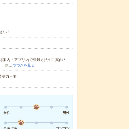
さい！
得案内・アプリ内で登録方法のご案内＊
！ ポ…
つづきを見る
 英語力不要
女性
男性
テキパキ
コツコツ