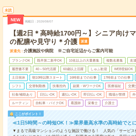
未読
NEW
掲載日
2026/08/07
【週2日＊高時給1700円～】シニア向け
の配膳や見守り＊介護
派遣
介護施設や病院 ※ご自宅近辺からご案内可能
派遣先
ブランクOK
既卒第二新卒OK
10名以上の大量募集
複数名募集
友達
履歴書不要
40～50代活躍
60歳以上活躍
しゅふ歓迎
WEB登録OK
土日祝休
朝10時以降スタート
16時前までの仕事
17時前までの仕事
シフト
交替制勤務
扶養控内
副業・WワークOK
医療福祉
交費
社食/補助あり
日払いOK
週払いOK
即日払いOK
職場が禁煙
外
ルーティン
自転車・バイクOK
看護師
栄養士
介護士
ここがポイント！
≪1日5時間～の時短OK！≫業界最高水準の高時給でと
▼まるで高級マンションのような施設で働ける！ 人気の「サービス