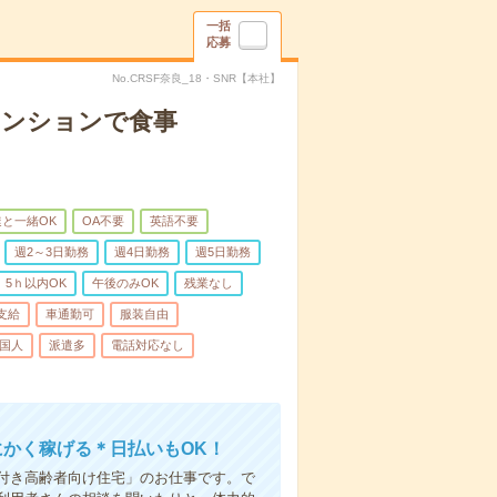
一括
応募
No.CRSF奈良_18・SNR【本社】
マンションで食事
と一緒OK
OA不要
英語不要
週2～3日勤務
週4日勤務
週5日勤務
5ｈ以内OK
午後のみOK
残業なし
支給
車通勤可
服装自由
国人
派遣多
電話対応なし
にかく稼げる＊日払いもOK！
付き高齢者向け住宅」のお仕事です。で