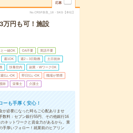
応募
No.CRSF奈良_18・SKG【本社】
3万円も可！施設
と一緒OK
OA不要
英語不要
週1OK
週2～3日勤務
土日祝休
務
扶養控内
副業・WワークOK
週払いOK
即日払いOK
職場が禁煙
護師
栄養士
介護士
ローも手厚く安心！
金が必要になった時もご心配ありませ
数料：セブン銀行55円、その他銀行16
ではのネットワークと資金力があるから、業
の手厚いフォロー！就業前のヒアリン