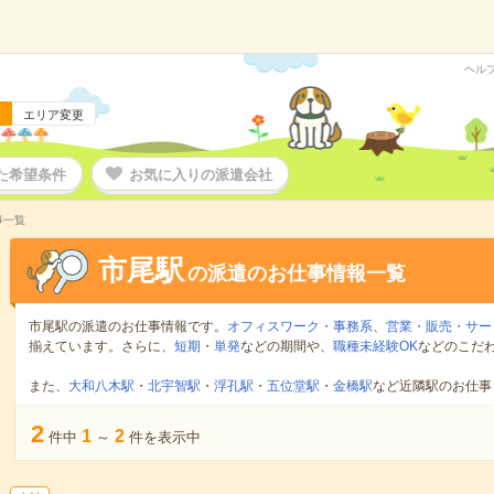
ヘル
エリア変更
た希望条件
お気に入りの派遣会社
事一覧
市尾駅
の派遣のお仕事情報一覧
市尾駅の派遣のお仕事情報です。
オフィスワーク・事務系
、
営業・販売・サー
揃えています。さらに、
短期
・
単発
などの期間や、
職種未経験OK
などのこだ
また、
大和八木駅
・
北宇智駅
・
浮孔駅
・
五位堂駅
・
金橋駅
など近隣駅のお仕事
2
1
2
件中
～
件を表示中