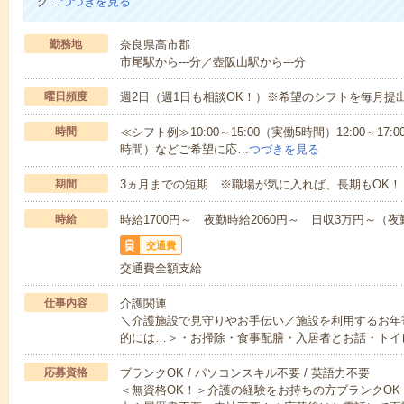
グ…
つづきを見る
勤務地
奈良県高市郡
市尾駅から---分／壺阪山駅から---分
曜日頻度
週2日（週1日も相談OK！）※希望のシフトを毎月提
時間
≪シフト例≫10:00～15:00（実働5時間）12:00～17:0
時間）などご希望に応…
つづきを見る
期間
3ヵ月までの短期 ※職場が気に入れば、長期もOK！
時給
時給1700円～ 夜勤時給2060円～ 日収3万円～（夜勤
交通費
交通費全額支給
仕事内容
介護関連
＼介護施設で見守りやお手伝い／施設を利用するお年
的には…＞・お掃除・食事配膳・入居者とお話・トイ
応募資格
ブランクOK / パソコンスキル不要 / 英語力不要
＜無資格OK！＞介護の経験をお持ちの方ブランクOK