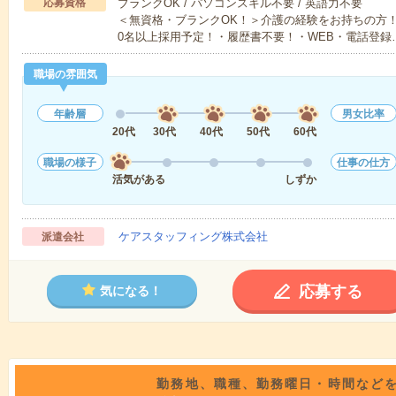
応募資格
ブランクOK / パソコンスキル不要 / 英語力不要
＜無資格・ブランクOK！＞介護の経験をお持ちの方！
0名以上採用予定！・履歴書不要！・WEB・電話登録
職場の雰囲気
年齢層
男女比率
20代
30代
40代
50代
60代
職場の様子
仕事の仕方
活気がある
しずか
ケアスタッフィング株式会社
派遣会社
応募する
気になる！
勤務地、職種、勤務曜日・時間など