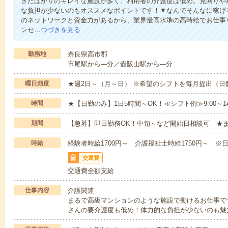
きたばかりのキレイな施設が多く、利用者の介護度は低め。見回りや
な負担が少ないのもオススメなポイントです！▼なんでそんなに稼げる
のネットワークと資金力があるから、業界最高水準の高時給でお仕事
ンセ…
つづきを見る
勤務地
奈良県高市郡
市尾駅から---分／壺阪山駅から---分
曜日頻度
★週2日～（月～日） ※希望のシフトを毎月提出（
時間
★【日勤のみ】1日5時間～OK！≪シフト例≫9:00～14:001
期間
【急募】即日勤務OK！中旬～など開始日相談可 ★
時給
経験者時給1700円～ 介護福祉士時給1750円～ ※日
交通費
交通費全額支給
仕事内容
介護関連
まるで高級マンションのような施設で働けるお仕事で
さんの要介護度も低め！体力的な負担が少ないのも魅