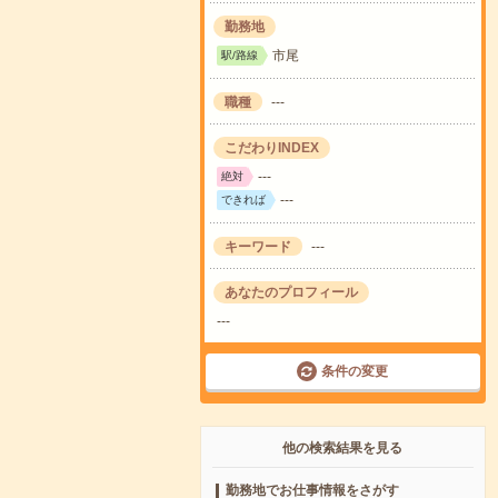
勤務地
市尾
駅/路線
職種
---
こだわりINDEX
---
絶対
---
できれば
キーワード
---
あなたのプロフィール
---
条件の変更
他の検索結果を見る
勤務地でお仕事情報をさがす