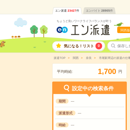
エン派遣
23427
件
エンバイト
28905
件
ちょうど良いワークライフバランスが叶う
関西版
気になる！リスト
0
保存し
派遣TOP
関西
奈良
市尾駅周辺の派遣の仕
,
1
7
0
0
平均時給:
円
設定中の検索条件
期間
---
派遣形式
---
時給
---