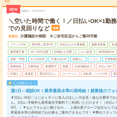
未読
NEW
掲載日
2026/08/07
＼空いた時間で働く！／日払いOK×1勤務
での見回りなど
派遣
介護施設や病院 ※ご自宅近辺からご案内可能
派遣先
ブランクOK
既卒第二新卒OK
10名以上の大量募集
複数名募集
友達
履歴書不要
40～50代活躍
60歳以上活躍
しゅふ歓迎
WEB登録OK
深夜・早朝
5ｈ以内OK
午後のみOK
残業なし
シフト
交替制勤
医療福祉
交費支給
車通勤可
制服
社食/補助あり
日払いOK
外国人
派遣多
電話対応なし
ルーティン
自転車・バイクOK
看
ここがポイント！
週1日～相談OK！業界最高水準の高時給！就業後のフォ
▼日払い対応〇とにかくすぐに収入がほしい方必見！急な出費等でお
ん。日払い手数料も業界最安手数料でご利用いただけます！（日払い手
5円。）▼なんでそんなに稼げるの... 上場企業グループ会社なら
界最高水準の高時給でお仕事をご案内できるんです！▼弊社スタッフ