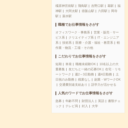
橿原神宮前駅
飛鳥駅
吉野口駅
葛駅
福
神駅
大阿太駅
壺阪山駅
六田駅
岡寺
駅
薬水駅
職種でお仕事情報をさがす
オフィスワーク・事務系
営業・販売・サー
ビス系
クリエイティブ系
IT・エンジニア
系
技術系
医療・介護・福祉・教育系
軽
作業・物流・工場・その他
こだわりでお仕事情報をさがす
短期
単発
職種未経験OK
10名以上の大
量募集
友だちと一緒の応募OK
在宅・リモ
ートワーク
週2～3日勤務
週4日勤務
土
日祝のみ勤務
残業なし
副業・WワークOK
交通費別途支給あり
語学力が活かせる
人気のワードでお仕事情報をさがす
急募
年齢不問
財団法人
英語
書類チェ
ック
テレビ局
封入
大学