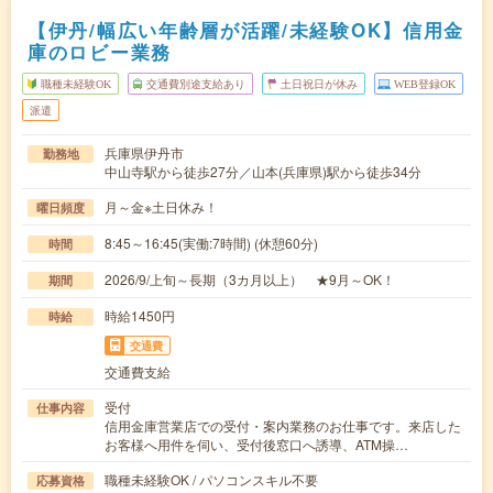
【伊丹/幅広い年齢層が活躍/未経験OK】信用金
庫のロビー業務
職種未経験OK
交通費別途支給あり
土日祝日が休み
WEB登録OK
派遣
兵庫県伊丹市
勤務地
中山寺駅から徒歩27分／山本(兵庫県)駅から徒歩34分
月～金※土日休み！
曜日頻度
8:45～16:45(実働:7時間) (休憩60分)
時間
2026/9/上旬～長期（3カ月以上） ★9月～OK！
期間
時給1450円
時給
交通費
交通費支給
受付
仕事内容
信用金庫営業店での受付・案内業務のお仕事です。来店した
お客様へ用件を伺い、受付後窓口へ誘導、ATM操…
職種未経験OK / パソコンスキル不要
応募資格