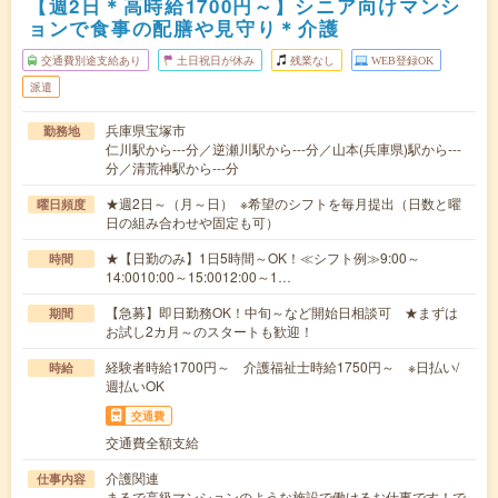
【週2日＊高時給1700円～】シニア向けマンシ
ョンで食事の配膳や見守り＊介護
交通費別途支給あり
土日祝日が休み
残業なし
WEB登録OK
派遣
兵庫県宝塚市
勤務地
仁川駅から---分／逆瀬川駅から---分／山本(兵庫県)駅から---
分／清荒神駅から---分
★週2日～（月～日） ※希望のシフトを毎月提出（日数と曜
曜日頻度
日の組み合わせや固定も可）
★【日勤のみ】1日5時間～OK！≪シフト例≫9:00～
時間
14:0010:00～15:0012:00～1…
【急募】即日勤務OK！中旬～など開始日相談可 ★まずは
期間
お試し2カ月～のスタートも歓迎！
経験者時給1700円～ 介護福祉士時給1750円～ ※日払い/
時給
週払いOK
交通費
交通費全額支給
介護関連
仕事内容
まるで高級マンションのような施設で働けるお仕事です！で