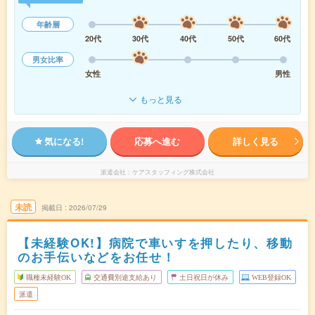
年齢層
20代
30代
40代
50代
60代
男女比率
女性
男性
もっと見る
気になる!
応募へ進む
詳しく見る
派遣会社
ケアスタッフィング株式会社
未読
掲載日
2026/07/29
【未経験OK!】病院で車いすを押したり、移動
のお手伝いなどをお任せ！
職種未経験OK
交通費別途支給あり
土日祝日が休み
WEB登録OK
派遣