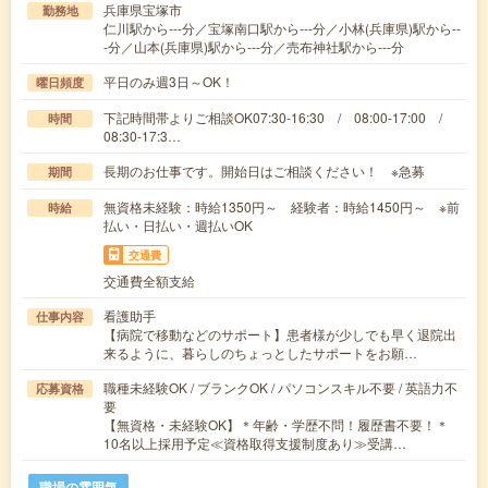
兵庫県宝塚市
勤務地
仁川駅から---分／宝塚南口駅から---分／小林(兵庫県)駅から--
-分／山本(兵庫県)駅から---分／売布神社駅から---分
平日のみ週3日～OK！
曜日頻度
下記時間帯よりご相談OK07:30-16:30 / 08:00-17:00 /
時間
08:30-17:3…
長期のお仕事です。開始日はご相談ください！ ※急募
期間
無資格未経験：時給1350円～ 経験者：時給1450円～ ※前
時給
払い・日払い・週払いOK
交通費
交通費全額支給
看護助手
仕事内容
【病院で移動などのサポート】患者様が少しでも早く退院出
来るように、暮らしのちょっとしたサポートをお願…
職種未経験OK / ブランクOK / パソコンスキル不要 / 英語力不
応募資格
要
【無資格・未経験OK】＊年齢・学歴不問！履歴書不要！＊
10名以上採用予定≪資格取得支援制度あり≫受講…
職場の雰囲気