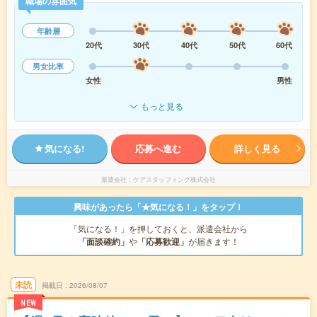
職場の雰囲気
年齢層
20代
30代
40代
50代
60代
男女比率
女性
男性
もっと見る
気になる!
応募へ進む
詳しく見る
派遣会社
ケアスタッフィング株式会社
興味があったら「★気になる！」をタップ！
「気になる！」を押しておくと、派遣会社から
「面談確約」
や
「応募歓迎」
が届きます！
未読
掲載日
2026/08/07
NEW