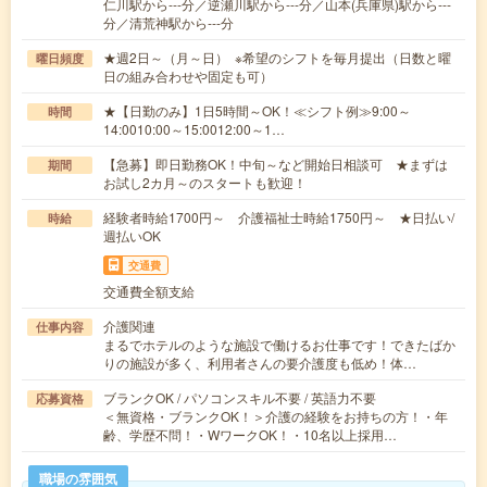
仁川駅から---分／逆瀬川駅から---分／山本(兵庫県)駅から---
分／清荒神駅から---分
★週2日～（月～日） ※希望のシフトを毎月提出（日数と曜
曜日頻度
日の組み合わせや固定も可）
★【日勤のみ】1日5時間～OK！≪シフト例≫9:00～
時間
14:0010:00～15:0012:00～1…
【急募】即日勤務OK！中旬～など開始日相談可 ★まずは
期間
お試し2カ月～のスタートも歓迎！
経験者時給1700円～ 介護福祉士時給1750円～ ★日払い/
時給
週払いOK
交通費
交通費全額支給
介護関連
仕事内容
まるでホテルのような施設で働けるお仕事です！できたばか
りの施設が多く、利用者さんの要介護度も低め！体…
ブランクOK / パソコンスキル不要 / 英語力不要
応募資格
＜無資格・ブランクOK！＞介護の経験をお持ちの方！・年
齢、学歴不問！・WワークOK！・10名以上採用…
職場の雰囲気