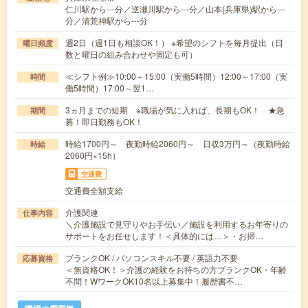
仁川駅から---分／逆瀬川駅から---分／山本(兵庫県)駅から---
分／清荒神駅から---分
週2日（週1日も相談OK！） ※希望のシフトを毎月提出（日
曜日頻度
数と曜日の組み合わせや固定も可）
≪シフト例≫10:00～15:00（実働5時間）12:00～17:00（実
時間
働5時間）17:00～翌1…
3ヵ月までの短期 ※職場が気に入れば、長期もOK！ ★急
期間
募！即日勤務もOK！
時給1700円～ 夜勤時給2060円～ 日収3万円～（夜勤時給
時給
2060円×15h）
交通費
交通費全額支給
介護関連
仕事内容
＼介護施設で見守りやお手伝い／施設を利用するお年寄りの
サポートをお任せします！＜具体的には…＞・お掃…
ブランクOK / パソコンスキル不要 / 英語力不要
応募資格
＜無資格OK！＞介護の経験をお持ちの方ブランクOK・年齢
不問！WワークOK10名以上募集中！履歴書不…