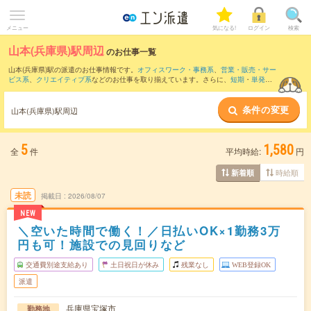
メニュー
気になる!
ログイン
検索
山本(兵庫県)駅周辺
のお仕事一覧
山本(兵庫県)駅の派遣のお仕事情報です。
オフィスワーク・事務系
、
営業・販売・サー
ビス系
、
クリエイティブ系
などのお仕事を取り揃えています。さらに、
短期
・
単発
な
どの期間や、
職種未経験OK
などのこだわり条件で絞り込んでいただけます。
条件の変更
また、
尼崎(東海道本線)駅
・
江坂駅
・
尼崎(阪神線)駅
・
西宮北口駅
・
伊丹(福知山線)駅
山本(兵庫県)駅周辺
など近隣駅のお仕事もご確認いただけます。
5
1,580
全
件
平均時給:
円
時給順
新着順
未読
掲載日
2026/08/07
NEW
＼空いた時間で働く！／日払いOK×1勤務3万
円も可！施設での見回りなど
交通費別途支給あり
土日祝日が休み
残業なし
WEB登録OK
派遣
兵庫県宝塚市
勤務地