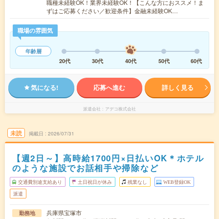
職種未経験OK！業界未経験OK！【こんな方におススメ！ま
ずはご応募ください／歓迎条件】金融未経験OK…
職場の雰囲気
年齢層
20代
30代
40代
50代
60代
気になる!
応募へ進む
詳しく見る
派遣会社
アデコ株式会社
未読
掲載日
2026/07/31
【週2日～】高時給1700円×日払いOK＊ホテル
のような施設でお話相手や掃除など
交通費別途支給あり
土日祝日が休み
残業なし
WEB登録OK
派遣
兵庫県宝塚市
勤務地