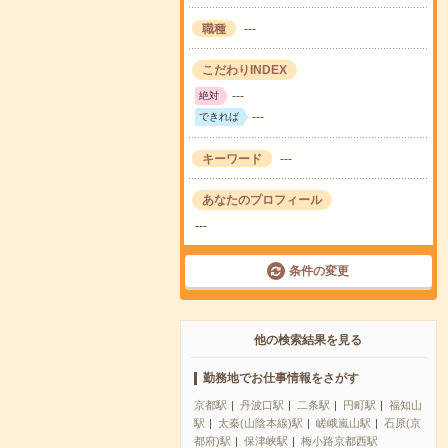
職種
---
こだわりINDEX
---
絶対
---
できれば
キーワード
---
あなたのプロフィール
---
条件の変更
他の検索結果を見る
勤務地でお仕事情報をさがす
京都駅
丹波口駅
二条駅
円町駅
福知山
駅
太秦(山陰本線)駅
嵯峨嵐山駅
石原(京
都府)駅
保津峡駅
梅小路京都西駅