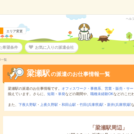
ヘル
エリア変更
た希望条件
お気に入りの派遣会社
事一覧
梁瀬駅
の派遣のお仕事情報一覧
梁瀬駅の派遣のお仕事情報です。
オフィスワーク・事務系
、
営業・販売・サー
揃えています。さらに、
短期
・
単発
などの期間や、
職種未経験OK
などのこだ
また、
下夜久野駅
・
上夜久野駅
・
和田山駅
・
竹田(兵庫県)駅
・
新井(兵庫県)駅
「
梁瀬駅周辺
」