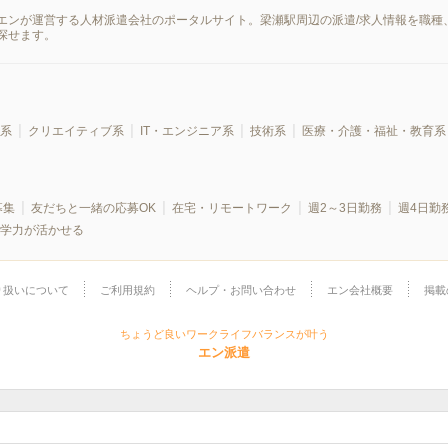
エンが運営する人材派遣会社のポータルサイト。梁瀬駅周辺の派遣/求人情報を職種
探せます。
系
クリエイティブ系
IT・エンジニア系
技術系
医療・介護・福祉・教育系
募集
友だちと一緒の応募OK
在宅・リモートワーク
週2～3日勤務
週4日勤
学力が活かせる
り扱いについて
ご利用規約
ヘルプ・お問い合わせ
エン会社概要
掲載
ちょうど良いワークライフバランスが叶う
エン派遣