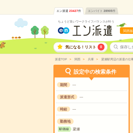
エン派遣
23427
件
エンバイト
28905
件
ちょうど良いワークライフバランスが叶う
関西版
気になる！リスト
0
保存し
派遣TOP
関西
兵庫
梁瀬駅周辺の派遣の仕
設定中の検索条件
期間
---
派遣形式
---
時給
---
勤務地
梁瀬
駅/路線