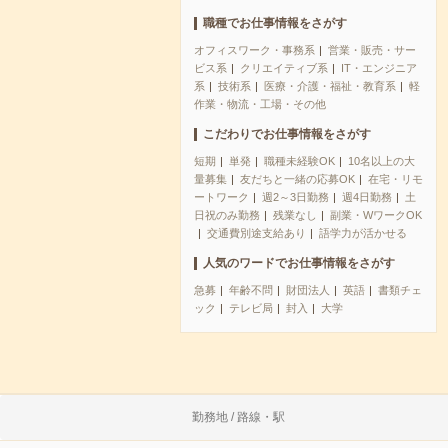
職種でお仕事情報をさがす
オフィスワーク・事務系
営業・販売・サー
ビス系
クリエイティブ系
IT・エンジニア
系
技術系
医療・介護・福祉・教育系
軽
作業・物流・工場・その他
こだわりでお仕事情報をさがす
短期
単発
職種未経験OK
10名以上の大
量募集
友だちと一緒の応募OK
在宅・リモ
ートワーク
週2～3日勤務
週4日勤務
土
日祝のみ勤務
残業なし
副業・WワークOK
交通費別途支給あり
語学力が活かせる
人気のワードでお仕事情報をさがす
急募
年齢不問
財団法人
英語
書類チェ
ック
テレビ局
封入
大学
勤務地 / 路線・駅