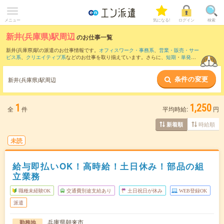
メニュー
気になる!
ログイン
検索
新井(兵庫県)駅周辺
のお仕事一覧
新井(兵庫県)駅の派遣のお仕事情報です。
オフィスワーク・事務系
、
営業・販売・サー
ビス系
、
クリエイティブ系
などのお仕事を取り揃えています。さらに、
短期
・
単発
な
どの期間や、
職種未経験OK
などのこだわり条件で絞り込んでいただけます。
条件の変更
また、
生野(兵庫県)駅
・
和田山駅
・
長谷(兵庫県)駅
・
竹田(兵庫県)駅
・
青倉駅
など近隣
新井(兵庫県)駅周辺
駅のお仕事もご確認いただけます。
1
1,250
全
件
平均時給:
円
時給順
新着順
未読
給与即払いOK！高時給！土日休み！部品の組
立業務
職種未経験OK
交通費別途支給あり
土日祝日が休み
WEB登録OK
派遣
兵庫県朝来市
勤務地