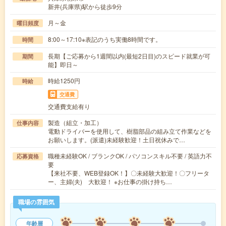
新井(兵庫県)駅から徒歩9分
月～金
曜日頻度
8:00～17:10※表記のうち実働8時間です。
時間
長期【ご応募から1週間以内(最短2日目)のスピード就業が可
期間
能】即日～
時給1250円
時給
交通費
交通費支給有り
製造（組立・加工）
仕事内容
電動ドライバーを使用して、樹脂部品の組み立て作業などを
お願いします。(派遣)未経験歓迎！土日祝休みで…
職種未経験OK / ブランクOK / パソコンスキル不要 / 英語力不
応募資格
要
【来社不要、WEB登録OK！】〇未経験大歓迎！〇フリータ
ー、主婦(夫) 大歓迎！ ※お仕事の掛け持ち…
職場の雰囲気
年齢層