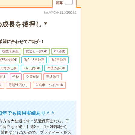
応募
No.MPCHKS10099982
もの成長を後押し＊
希望に合わせてご紹介！
複数名募集
友達と一緒OK
OA不要
WEB登録OK
週2～3日勤務
週4日勤務
前までの仕事
5ｈ以内OK
午後のみOK
福祉
学校
交費支給
車通勤可
多
電話対応なし
自転車・バイクOK
30年でも採用実績あり＾＾
う方も大歓迎です＊派遣保育士なら、子
両立も可能！】週2日～1日3時間から
り業務などもないので、プライベートを大