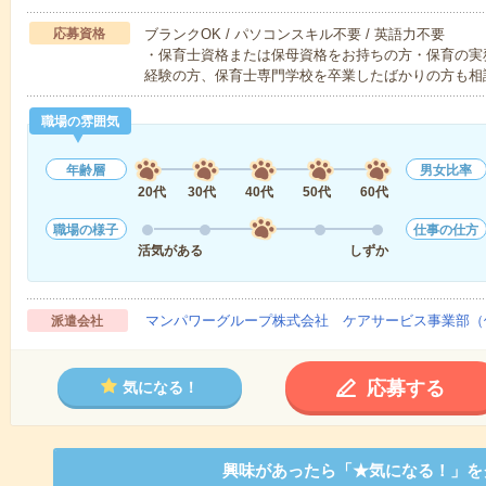
応募資格
ブランクOK / パソコンスキル不要 / 英語力不要
・保育士資格または保母資格をお持ちの方・保育の実
経験の方、保育士専門学校を卒業したばかりの方も相
職場の雰囲気
年齢層
男女比率
20代
30代
40代
50代
60代
職場の様子
仕事の仕方
活気がある
しずか
マンパワーグループ株式会社 ケアサービス事業部（
派遣会社
応募する
気になる！
興味があったら「★気になる！」を