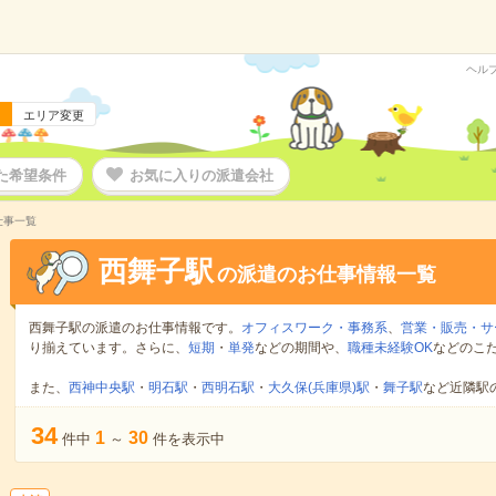
ヘル
エリア変更
た希望条件
お気に入りの派遣会社
仕事一覧
西舞子駅
の派遣のお仕事情報一覧
西舞子駅の派遣のお仕事情報です。
オフィスワーク・事務系
、
営業・販売・サ
り揃えています。さらに、
短期
・
単発
などの期間や、
職種未経験OK
などのこ
また、
西神中央駅
・
明石駅
・
西明石駅
・
大久保(兵庫県)駅
・
舞子駅
など近隣駅
34
1
30
件中
～
件を表示中