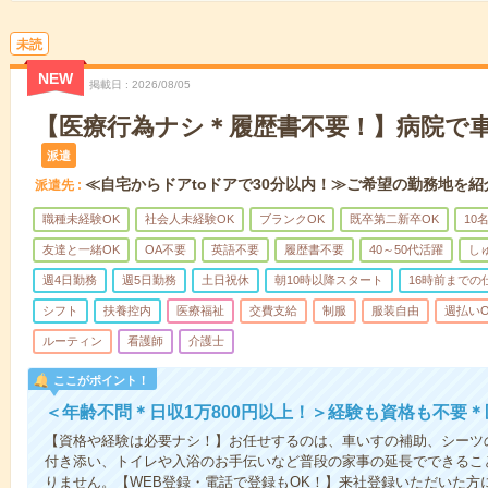
未読
NEW
掲載日
2026/08/05
【医療行為ナシ＊履歴書不要！】病院で
派遣
≪自宅からドアtoドアで30分以内！≫ご希望の勤務地を紹
派遣先
職種未経験OK
社会人未経験OK
ブランクOK
既卒第二新卒OK
10
友達と一緒OK
OA不要
英語不要
履歴書不要
40～50代活躍
し
週4日勤務
週5日勤務
土日祝休
朝10時以降スタート
16時前までの
シフト
扶養控内
医療福祉
交費支給
制服
服装自由
週払いO
ルーティン
看護師
介護士
ここがポイント！
＜年齢不問＊日収1万800円以上！＞経験も資格も不要
【資格や経験は必要ナシ！】お任せするのは、車いすの補助、シーツ
付き添い、トイレや入浴のお手伝いなど普段の家事の延長でできるこ
りません。【WEB登録・電話で登録もOK！】来社登録いただいた方に