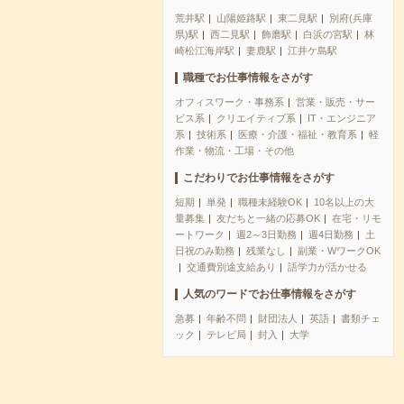
荒井駅
山陽姫路駅
東二見駅
別府(兵庫
県)駅
西二見駅
飾磨駅
白浜の宮駅
林
崎松江海岸駅
妻鹿駅
江井ケ島駅
職種でお仕事情報をさがす
オフィスワーク・事務系
営業・販売・サー
ビス系
クリエイティブ系
IT・エンジニア
系
技術系
医療・介護・福祉・教育系
軽
作業・物流・工場・その他
こだわりでお仕事情報をさがす
短期
単発
職種未経験OK
10名以上の大
量募集
友だちと一緒の応募OK
在宅・リモ
ートワーク
週2～3日勤務
週4日勤務
土
日祝のみ勤務
残業なし
副業・WワークOK
交通費別途支給あり
語学力が活かせる
人気のワードでお仕事情報をさがす
急募
年齢不問
財団法人
英語
書類チェ
ック
テレビ局
封入
大学