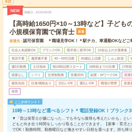
未読
NEW
掲載日
2026/08/06
【高時給1650円×10～13時など】子ど
小規模保育園で保育士
派遣
認可保育園 ＊職場見学OK！＊駅チカ、車通勤OKなどご
派遣先
社会人未経験OK
ブランクOK
既卒第二新卒OK
10名以上の大量募集
英語不要
履歴書不要
40～50代活躍
60歳以上活躍
しゅふ歓迎
週5日勤務
土日祝休
朝10時以降スタート
16時前までの仕事
17時
残業なし
シフト
交替制勤務
扶養控内
副業・WワークOK
医療
服装自由
社食/補助あり
日払いOK
週払いOK
職場が禁煙
派遣
保育
ここがポイント！
10時～13時など選べるシフト＊電話登録OK！ブランク
▼「昔は保育士が嫌になった…でも今なら復帰も考えたいかも」とい
どもと向き合う時間をしっかり取ることができます。【家事・育児との
でOK！勤務時間、勤務曜日など働きやすい日程を選べます。持ち帰