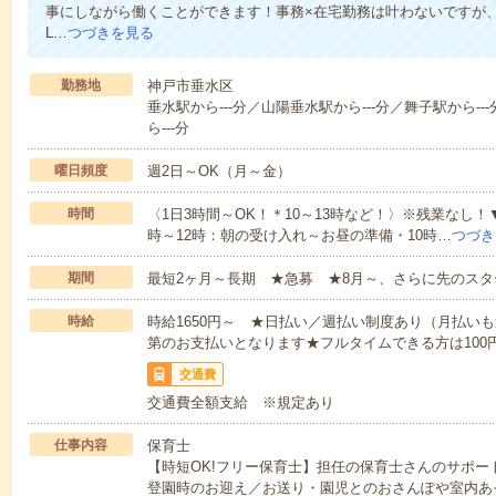
事にしながら働くことができます！事務×在宅勤務は叶わないですが、
L…
つづきを見る
勤務地
神戸市垂水区
垂水駅から---分／山陽垂水駅から---分／舞子駅から--
ら---分
曜日頻度
週2日～OK（月～金）
時間
〈1日3時間～OK！＊10～13時など！〉※残業なし！
時～12時：朝の受け入れ～お昼の準備・10時…
つづき
期間
最短2ヶ月～長期 ★急募 ★8月～、さらに先のスタ
時給
時給1650円～ ★日払い／週払い制度あり（月払い
第のお支払いとなります★フルタイムできる方は100
交通費
交通費全額支給 ※規定あり
仕事内容
保育士
【時短OK!フリー保育士】担任の保育士さんのサポ
登園時のお迎え／お送り・園児とのおさんぽや室内あ