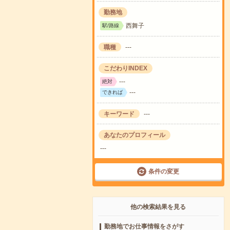
勤務地
西舞子
駅/路線
職種
---
こだわりINDEX
---
絶対
---
できれば
キーワード
---
あなたのプロフィール
---
条件の変更
他の検索結果を見る
勤務地でお仕事情報をさがす