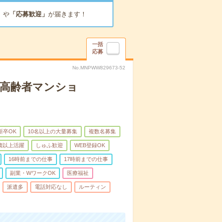
」
や
「応募歓迎」
が届きます！
一括
応募
No.MNPWW829673-52
な高齢者マンショ
新卒OK
10名以上の大量募集
複数名募集
0歳以上活躍
しゅふ歓迎
WEB登録OK
16時前までの仕事
17時前までの仕事
副業・WワークOK
医療福祉
派遣多
電話対応なし
ルーティン