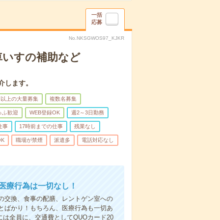
一括
応募
No.NKSGWOS97_KJKR
車いすの補助など
介します。
名以上の大量募集
複数名募集
ゅふ歓迎
WEB登録OK
週2～3日勤務
仕事
17時前までの仕事
残業なし
K
職場が禁煙
派遣多
電話対応なし
＊医療行為は一切なし！
の交換、食事の配膳、レントゲン室への
とばかり！もちろん、医療行為も一切あ
は全員に、交通費としてQUOカード20