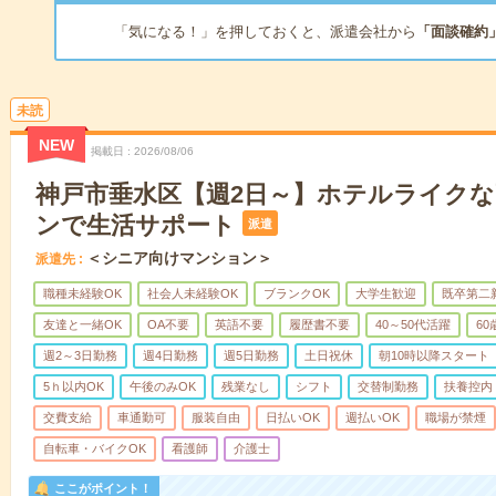
「気になる！」を押しておくと、派遣会社から
「面談確約
未読
NEW
掲載日
2026/08/06
神戸市垂水区【週2日～】ホテルライク
ンで生活サポート
派遣
＜シニア向けマンション＞
派遣先
職種未経験OK
社会人未経験OK
ブランクOK
大学生歓迎
既卒第二
友達と一緒OK
OA不要
英語不要
履歴書不要
40～50代活躍
6
週2～3日勤務
週4日勤務
週5日勤務
土日祝休
朝10時以降スタート
5ｈ以内OK
午後のみOK
残業なし
シフト
交替制勤務
扶養控内
交費支給
車通勤可
服装自由
日払いOK
週払いOK
職場が禁煙
自転車・バイクOK
看護師
介護士
ここがポイント！