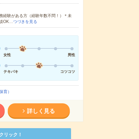
務経験がある方（経験年数不問！）＊未
談OK…
つづきを見る
女性
男性
テキパキ
コツコツ
保育）
詳しく見る
クリック！