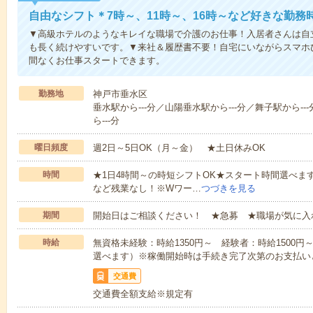
自由なシフト＊7時～、11時～、16時～など好きな勤務
▼高級ホテルのようなキレイな職場で介護のお仕事！入居者さんは自
も長く続けやすいです。▼来社＆履歴書不要！自宅にいながらスマホ
間なくお仕事スタートできます。
勤務地
神戸市垂水区
垂水駅から---分／山陽垂水駅から---分／舞子駅から--
ら---分
曜日頻度
週2日～5日OK（月～金） ★土日休みOK
時間
★1日4時間～の時短シフトOK★スタート時間選べます！7:00～1
など残業なし！※Wワー…
つづきを見る
期間
開始日はご相談ください！ ★急募 ★職場が気に入
時給
無資格未経験：時給1350円～ 経験者：時給1500
選べます）※稼働開始時は手続き完了次第のお支払い
交通費
交通費全額支給※規定有