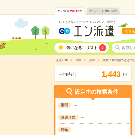
エン派遣
23642
件
エンバイト
28905
件
ちょうど良いワークライフバランスが叶う
関西版
気になる！リスト
0
保存し
派遣TOP
関西
兵庫
西舞子駅周辺の派遣の
,
1
4
4
3
平均時給:
円
設定中の検索条件
期間
---
派遣形式
---
時給
---