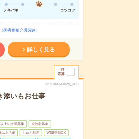
テキパキ
コツコツ
（医療福祉介護関連）
詳しく見る
一括
応募
No.BMKSMDH28_GHC
き添いもお仕事
名以上の大量募集
複数名募集
0歳以上活躍
しゅふ歓迎
WEB登録OK