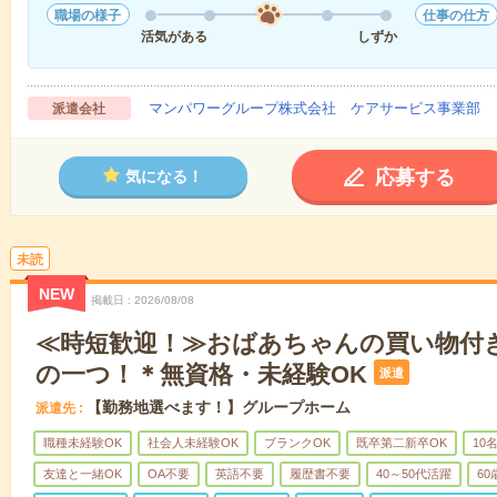
職場の様子
仕事の仕方
活気がある
しずか
マンパワーグループ株式会社 ケアサービス事業部 
派遣会社
応募する
気になる！
未読
NEW
掲載日
2026/08/08
≪時短歓迎！≫おばあちゃんの買い物付
の一つ！＊無資格・未経験OK
派遣
【勤務地選べます！】グループホーム
派遣先
職種未経験OK
社会人未経験OK
ブランクOK
既卒第二新卒OK
10
友達と一緒OK
OA不要
英語不要
履歴書不要
40～50代活躍
6