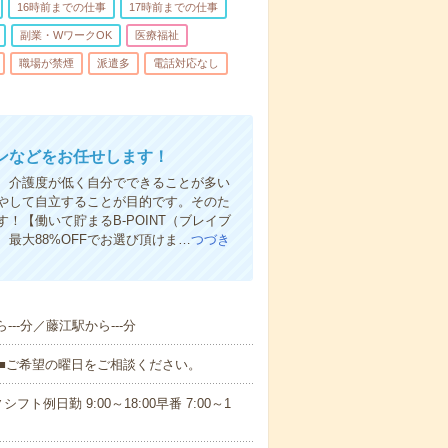
16時前までの仕事
17時前までの仕事
副業・WワークOK
医療福祉
職場が禁煙
派遣多
電話対応なし
ンなどをお任せします！
、介護度が低く自分でできることが多い
やして自立することが目的です。そのた
【働いて貯まるB-POINT（ブレイブ
、最大88%OFFでお選び頂けま…
つづき
--分／藤江駅から---分
K■ご希望の曜日をご相談ください。
日勤 9:00～18:00早番 7:00～1