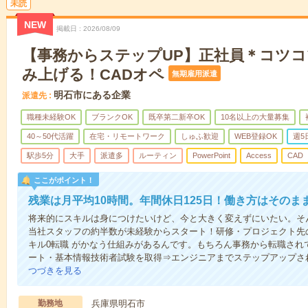
未読
NEW
掲載日
2026/08/09
【事務からステップUP】正社員＊コツ
み上げる！CADオペ
無期雇用派遣
明石市にある企業
派遣先
職種未経験OK
ブランクOK
既卒第二新卒OK
10名以上の大量募集
40～50代活躍
在宅・リモートワーク
しゅふ歓迎
WEB登録OK
週5
駅歩5分
大手
派遣多
ルーティン
PowerPoint
Access
CAD
ここがポイント！
残業は月平均10時間。年間休日125日！働き方はそのま
将来的にスキルは身につけたいけど、今と大きく変えずにいたい。そん
当社スタッフの約半数が未経験からスタート！研修・プロジェクト先の
キル0転職 がかなう仕組みがあるんです。もちろん事務から転職され
ート・基本情報技術者試験を取得⇒エンジニアまでステップアップさ
つづきを見る
勤務地
兵庫県明石市