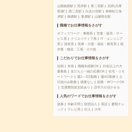
山陽姫路駅
荒井駅
東二見駅
別府(兵庫
県)駅
西二見駅
白浜の宮駅
林崎松江海
岸駅
飾磨駅
妻鹿駅
山陽明石駅
職種でお仕事情報をさがす
オフィスワーク・事務系
営業・販売・サー
ビス系
クリエイティブ系
IT・エンジニア
系
技術系
医療・介護・福祉・教育系
軽
作業・物流・工場・その他
こだわりでお仕事情報をさがす
短期
単発
職種未経験OK
10名以上の大
量募集
友だちと一緒の応募OK
在宅・リモ
ートワーク
週2～3日勤務
週4日勤務
土
日祝のみ勤務
残業なし
副業・WワークOK
交通費別途支給あり
語学力が活かせる
人気のワードでお仕事情報をさがす
急募
年齢不問
財団法人
英語
書類チェ
ック
テレビ局
封入
大学