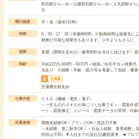
明石駅から---分／山陽明石駅から---分／人丸前駅から--
分
曜日頻度
月～金（週休2日制）
時間
8：30～17：30（実働8時間）※勤務時間は就業先
勤務が可能な就業先もあります。◎今よりもさらに…
期間
長期（期間を定めない雇用契約を当社と結びます）派
時給
月給22万5,000円～50万円＋地域／住宅手当＋残
当あり ※経験・年齢・能力等を考慮して加給・優遇
交通費
交通費全額支給
仕事内容
ＣＡＤ（機械・電気・電子）
＜一生もののスキルが身につく仕事です＞・図面作成
ート・図面修正、トレース・図面データの管理・印刷
応募資格
職種未経験OK / ブランクOK / 英語力不要
＜未経験、第二新卒OK！＞社会人経験、業界経験、
内容は不問）▼入社までの流れ(1)書類選考 ★プロフ