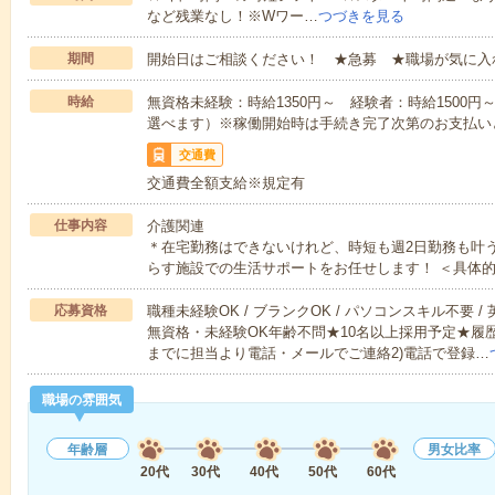
など残業なし！※Wワー…
つづきを見る
期間
開始日はご相談ください！ ★急募 ★職場が気に入
時給
無資格未経験：時給1350円～ 経験者：時給1500
選べます）※稼働開始時は手続き完了次第のお支払い
交通費
交通費全額支給※規定有
仕事内容
介護関連
＊在宅勤務はできないけれど、時短も週2日勤務も叶
らす施設での生活サポートをお任せします！ ＜具体
応募資格
職種未経験OK / ブランクOK / パソコンスキル不要 /
無資格・未経験OK年齢不問★10名以上採用予定★履
までに担当より電話・メールでご連絡2)電話で登録…
職場の雰囲気
年齢層
男女比率
20代
30代
40代
50代
60代