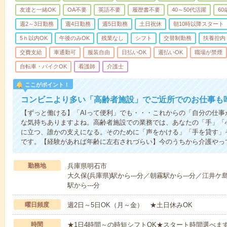
友達と一緒OK
OA不要
英語不要
履歴書不要
40～50代活躍
6
週2～3日勤務
週4日勤務
週5日勤務
土日祝休
朝10時以降スタート
5ｈ以内OK
午後のみOK
残業なし
シフト
交替制勤務
扶養控内
交費支給
車通勤可
服装自由
日払いOK
週払いOK
職場が禁煙
自転車・バイクOK
看護師
介護士
ここがポイント！
コンビニより多い「高齢者施設」でご近所でのお仕事も
【ずっと働ける】「AIって便利」でも・・・これからの「自分の仕
な気持ちありますよね。高齢者施設での業務では、あなたの「手」「
に立つ、誰かの支えになる。そのために「声をかける」「手を貸す」
です。【経験があれば年齢に左右されづらい】今のうちから介護やっ
勤務地
兵庫県明石市
大久保(兵庫県)駅から---分／朝霧駅から---分／江井ケ
駅から---分
曜日頻度
週2日～5日OK（月～金） ★土日休みOK
時間
★1日4時間～の時短シフトOK★スタート時間選べます！7:00～1