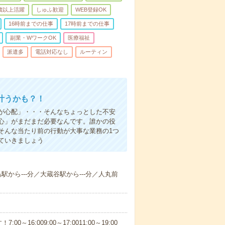
0歳以上活躍
しゅふ歓迎
WEB登録OK
16時前までの仕事
17時前までの仕事
副業・WワークOK
医療福祉
派遣多
電話対応なし
ルーティン
叶うかも？！
事が心配」・・・そんなちょっとした不安
心」がまだまだ必要なんです。誰かの役
そんな当たり前の行動が大事な業務の1つ
ていきましょう
島駅から---分／大蔵谷駅から---分／人丸前
6:009:00～17:0011:00～19:00