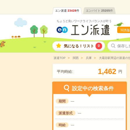
エン派遣
23428
件
エンバイト
25205
件
ちょうど良いワークライフバランスが叶う
関西版
気になる！リスト
0
保存し
派遣TOP
関西
兵庫
大蔵谷駅周辺の派遣の
,
1
4
6
2
平均時給:
円
設定中の検索条件
期間
---
派遣形式
---
時給
---