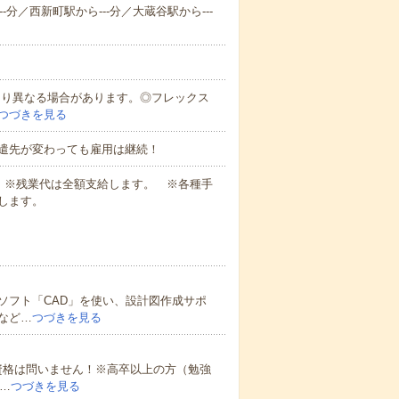
-分／西新町駅から---分／大蔵谷駅から---
により異なる場合があります。◎フレックス
つづきを見る
遣先が変わっても雇用は継続！
業代 ※残業代は全額支給します。 ※各種手
します。
ソフト「CAD」を使い、設計図作成サポ
など…
つづきを見る
資格は問いません！※高卒以上の方（勉強
…
つづきを見る