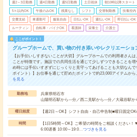
週2～3日勤務
週4日勤務
週5日勤務
土日祝休
朝10時以降スタート
5ｈ以内OK
午後のみOK
残業なし
シフト
交替制勤務
扶養控内
交費支給
車通勤可
服装自由
日払いOK
週払いOK
即日払いOK
ルーティン
自転車・バイクOK
看護師
栄養士
介護士
ここがポイント！
グループホームで、買い物の付き添いやレクリエーショ
【お手伝いしすぎないことが大切】グループホームでの利用者さんは
ことが特徴です。施設での共同生活を通じて少しずつできることを増
め時には手伝いすぎずにじっくりと見守ってあげることも大切なんです！
ポイント）】お仕事を通じて貯めたポイントで約23,000アイテムから
を見る
勤務地
兵庫県明石市
山陽明石駅から---分／西二見駅から---分／大蔵谷駅から-
曜日頻度
【週2日～OK】シフト自由・自己申告制■曜日固定O
時間
【1日5時間～OK】ご希望の時間をご相談ください！▼シフト例
6:00遅番 10:00～19:0…
つづきを見る