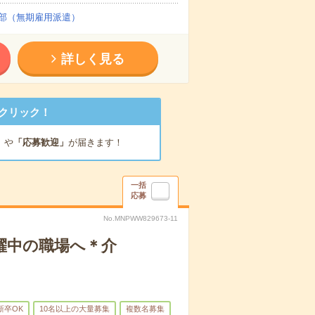
部（無期雇用派遣）
詳しく見る
クリック！
」
や
「応募歓迎」
が届きます！
一括
応募
No.MNPWW829673-11
躍中の職場へ＊介
新卒OK
10名以上の大量募集
複数名募集