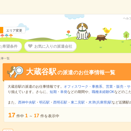
ヘル
エリア変更
た希望条件
お気に入りの派遣会社
仕事一覧
大蔵谷駅
の派遣のお仕事情報一覧
大蔵谷駅の派遣のお仕事情報です。
オフィスワーク・事務系
、
営業・販売・サ
り揃えています。さらに、
短期
・
単発
などの期間や、
職種未経験OK
などのこ
また、
西神中央駅
・
明石駅
・
西明石駅
・
東二見駅
・
木津(兵庫県)駅
など近隣駅
17
1
17
件中
～
件を表示中