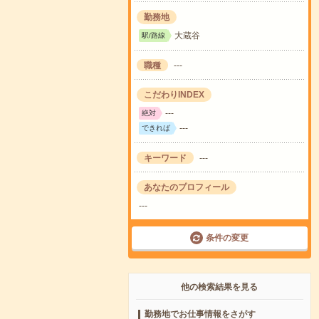
勤務地
大蔵谷
駅/路線
職種
---
こだわりINDEX
---
絶対
---
できれば
キーワード
---
あなたのプロフィール
---
条件の変更
他の検索結果を見る
勤務地でお仕事情報をさがす