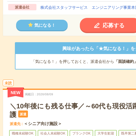
派遣会社
株式会社スタッフサービス エンジニアリング事業本
応募する
気になる！
興味があったら「★気になる！」を
「気になる！」を押しておくと、派遣会社から
「面談確約
未読
NEW
掲載日
2026/08/09
＼10年後にも残る仕事／～60代も現役活
護
派遣
＜シニア向け施設＞
派遣先
職種未経験OK
社会人未経験OK
ブランクOK
大学生歓迎
既卒第二