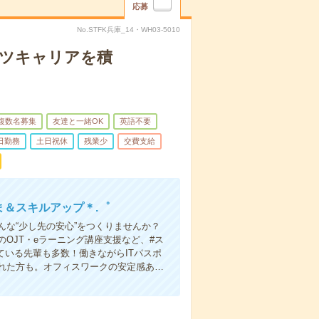
応募
No.STFK兵庫_14・WH03-5010
コツキャリアを積
複数名募集
友達と一緒OK
英語不要
日勤務
土日祝休
残業少
交費支給
ま＆スキルアップ＊.゜
な“少し先の安心”をつくりませんか？
OJT・eラーニング講座支援など、#ス
ている先輩も多数！働きながらITパスポ
れた方も。オフィスワークの安定感あ…