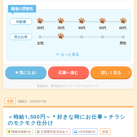
職場の雰囲気
年齢層
20代
30代
40代
50代
60代
男女比率
女性
男性
もっと見る
気になる!
応募へ進む
詳しく見る
派遣会社
株式会社ブレイブ（マイナビグループ）
未読
掲載日
2026/07/26
＜時給1,500円～＊好きな時にお仕事＞チラシ
のモクモク仕分け
職種未経験OK
交通費別途支給あり
WEB登録OK
派遣