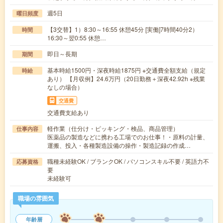
週5日
曜日頻度
【3交替】1）8:30～16:55 休憩45分 [実働]7時間40分2）
時間
16:30～翌0:55 休憩…
即日～長期
期間
基本時給1500円・深夜時給1875円 ※交通費全額支給（規定
時給
あり） 【月収例】24.6万円（20日勤務＋深夜42.92h ※残業
なしの場合）
交通費
交通費支給あり
軽作業（仕分け・ピッキング・検品、商品管理）
仕事内容
医薬品の製造などに携わる工場でのお仕事！・原料の計量、
運搬、投入・各種製造設備の操作・製造記録の作成…
職種未経験OK / ブランクOK / パソコンスキル不要 / 英語力不
応募資格
要
未経験可
職場の雰囲気
年齢層