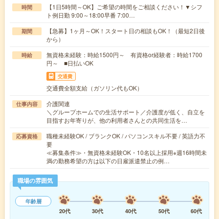
【1日5時間～OK】ご希望の時間をご相談ください！▼シフ
時間
ト例日勤 9:00～18:00早番 7:00…
【急募】1ヶ月～OK！スタート日の相談もOK！（最短2日後
期間
から）
無資格未経験：時給1500円～ 有資格or経験者：時給1700
時給
円～ ■日払いOK
交通費
交通費全額支給（ガソリン代もOK）
介護関連
仕事内容
＼グループホームでの生活サポート／介護度が低く、自立を
目指すお年寄りが、他の利用者さんとの共同生活を…
職種未経験OK / ブランクOK / パソコンスキル不要 / 英語力不
応募資格
要
≪募集条件≫・無資格未経験OK・10名以上採用※週16時間未
満の勤務希望の方は以下の日雇派遣禁止の例…
職場の雰囲気
年齢層
20代
30代
40代
50代
60代