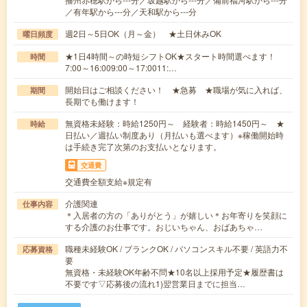
／有年駅から---分／天和駅から---分
週2日～5日OK（月～金） ★土日休みOK
曜日頻度
★1日4時間～の時短シフトOK★スタート時間選べます！
時間
7:00～16:009:00～17:0011:…
開始日はご相談ください！ ★急募 ★職場が気に入れば、
期間
長期でも働けます！
無資格未経験：時給1250円～ 経験者：時給1450円～ ★
時給
日払い／週払い制度あり（月払いも選べます）※稼働開始時
は手続き完了次第のお支払いとなります。
交通費
交通費全額支給※規定有
介護関連
仕事内容
＊入居者の方の「ありがとう」が嬉しい＊お年寄りを笑顔に
する介護のお仕事です。おじいちゃん、おばあちゃ…
職種未経験OK / ブランクOK / パソコンスキル不要 / 英語力不
応募資格
要
無資格・未経験OK年齢不問★10名以上採用予定★履歴書は
不要です▽応募後の流れ1)翌営業日までに担当…