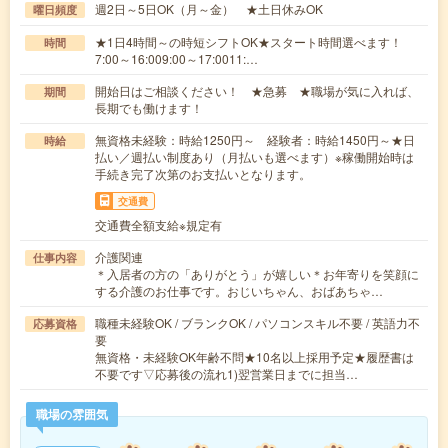
週2日～5日OK（月～金） ★土日休みOK
曜日頻度
★1日4時間～の時短シフトOK★スタート時間選べます！
時間
7:00～16:009:00～17:0011:…
開始日はご相談ください！ ★急募 ★職場が気に入れば、
期間
長期でも働けます！
無資格未経験：時給1250円～ 経験者：時給1450円～★日
時給
払い／週払い制度あり（月払いも選べます）※稼働開始時は
手続き完了次第のお支払いとなります。
交通費
交通費全額支給※規定有
介護関連
仕事内容
＊入居者の方の「ありがとう」が嬉しい＊お年寄りを笑顔に
する介護のお仕事です。おじいちゃん、おばあちゃ…
職種未経験OK / ブランクOK / パソコンスキル不要 / 英語力不
応募資格
要
無資格・未経験OK年齢不問★10名以上採用予定★履歴書は
不要です▽応募後の流れ1)翌営業日までに担当…
職場の雰囲気