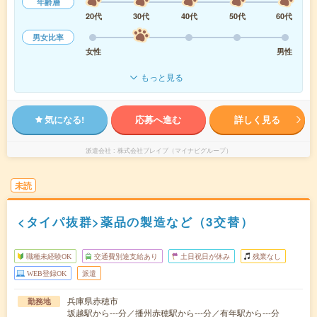
年齢層
20代
30代
40代
50代
60代
男女比率
女性
男性
もっと見る
気になる!
応募へ進む
詳しく見る
派遣会社
株式会社ブレイブ（マイナビグループ）
未読
<タイパ抜群>薬品の製造など（3交替）
職種未経験OK
交通費別途支給あり
土日祝日が休み
残業なし
WEB登録OK
派遣
兵庫県赤穂市
勤務地
坂越駅から---分／播州赤穂駅から---分／有年駅から---分