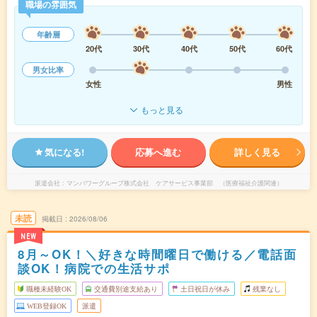
職場の雰囲気
年齢層
20代
30代
40代
50代
60代
男女比率
女性
男性
もっと見る
気になる!
応募へ進む
詳しく見る
派遣会社
マンパワーグループ株式会社 ケアサービス事業部 （医療福祉介護関連）
未読
掲載日
2026/08/06
NEW
8月～OK！＼好きな時間曜日で働ける／電話面
談OK！病院での生活サポ
職種未経験OK
交通費別途支給あり
土日祝日が休み
残業なし
WEB登録OK
派遣