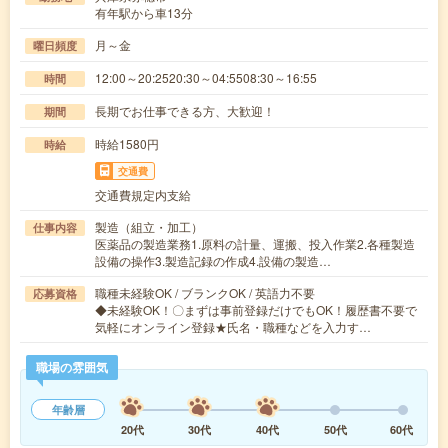
有年駅から車13分
月～金
曜日頻度
12:00～20:2520:30～04:5508:30～16:55
時間
長期でお仕事できる方、大歓迎！
期間
時給1580円
時給
交通費
交通費規定内支給
製造（組立・加工）
仕事内容
医薬品の製造業務1.原料の計量、運搬、投入作業2.各種製造
設備の操作3.製造記録の作成4.設備の製造…
職種未経験OK / ブランクOK / 英語力不要
応募資格
◆未経験OK！〇まずは事前登録だけでもOK！履歴書不要で
気軽にオンライン登録★氏名・職種などを入力す…
職場の雰囲気
年齢層
20代
30代
40代
50代
60代