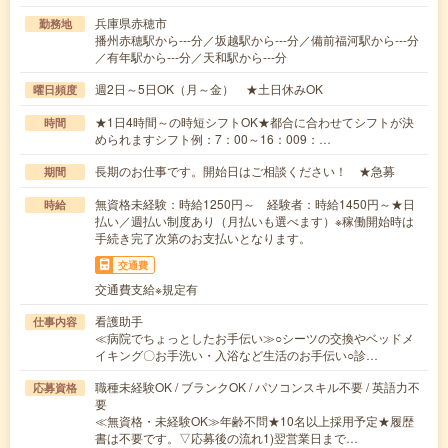
兵庫県赤穂市
勤務地
播州赤穂駅から---分／坂越駅から---分／備前福河駅から---分
／有年駅から---分／天和駅から---分
週2日～5日OK（月～金） ★土日休みOK
曜日頻度
★1日4時間～の時短シフトOK★都合に合わせてシフトが決
時間
められますシフト例：7：00～16：009：…
長期のお仕事です。開始日はご相談ください！ ★急募
期間
無資格未経験：時給1250円～ 経験者：時給1450円～★日
時給
払い／週払い制度あり（月払いも選べます）※稼働開始時は
手続き完了次第のお支払いとなります。
交通費
交通費支給※規定有
看護助手
仕事内容
≪病院でちょっとしたお手伝い≫○シーツの交換やベッドメ
イキング〇お手洗い・入浴など生活のお手伝い○診…
職種未経験OK / ブランクOK / パソコンスキル不要 / 英語力不
応募資格
要
≪無資格・未経験OK≫年齢不問★10名以上採用予定★履歴
書は不要です。▽応募後の流れ1)翌営業日まで…