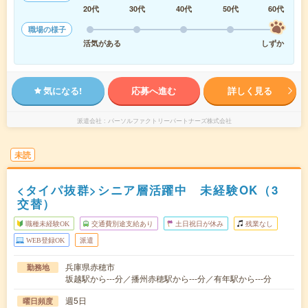
20代
30代
40代
50代
60代
職場の様子
活気がある
しずか
気になる!
応募へ進む
詳しく見る
派遣会社
パーソルファクトリーパートナーズ株式会社
未読
<タイパ抜群>シニア層活躍中 未経験OK（3
交替）
職種未経験OK
交通費別途支給あり
土日祝日が休み
残業なし
WEB登録OK
派遣
兵庫県赤穂市
勤務地
坂越駅から---分／播州赤穂駅から---分／有年駅から---分
週5日
曜日頻度