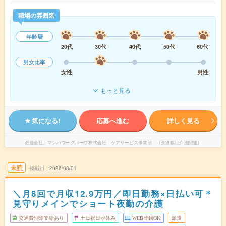
職場の雰囲気
年齢層
20代
30代
40代
50代
60代
男女比率
女性
男性
もっと見る
気になる!
応募へ進む
詳しく見る
派遣会社
マンパワーグループ株式会社 ケアサービス事業部 （医療福祉介護関連）
未読
掲載日
2026/08/01
＼月8回で月収12.9万円／即日勤務×日払い可＊
見守りメインでショート夜勤の介護
交通費別途支給あり
土日祝日が休み
WEB登録OK
派遣