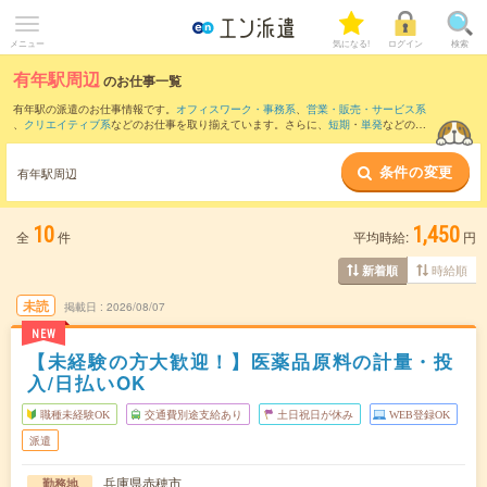
メニュー
気になる!
ログイン
検索
有年駅周辺
のお仕事一覧
有年駅の派遣のお仕事情報です。
オフィスワーク・事務系
、
営業・販売・サービス系
、
クリエイティブ系
などのお仕事を取り揃えています。さらに、
短期
・
単発
などの期
間や、
職種未経験OK
などのこだわり条件で絞り込んでいただけます。
条件の変更
また、
竜野駅
・
播州赤穂駅
・
相生(兵庫県)駅
・
天和駅
・
坂越駅
など近隣駅のお仕事もご
有年駅周辺
確認いただけます。
10
1,450
全
件
平均時給:
円
時給順
新着順
未読
掲載日
2026/08/07
NEW
【未経験の方大歓迎！】医薬品原料の計量・投
入/日払いOK
職種未経験OK
交通費別途支給あり
土日祝日が休み
WEB登録OK
派遣
兵庫県赤穂市
勤務地