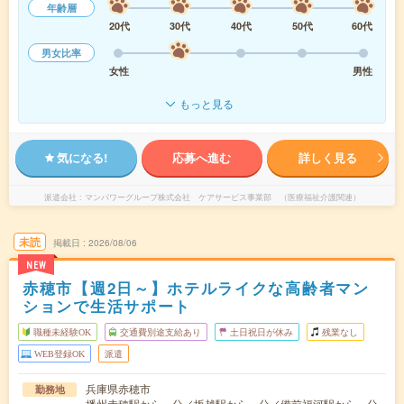
年齢層
20代
30代
40代
50代
60代
男女比率
女性
男性
もっと見る
気になる!
応募へ進む
詳しく見る
派遣会社
マンパワーグループ株式会社 ケアサービス事業部 （医療福祉介護関連）
未読
掲載日
2026/08/06
NEW
赤穂市【週2日～】ホテルライクな高齢者マン
ションで生活サポート
職種未経験OK
交通費別途支給あり
土日祝日が休み
残業なし
WEB登録OK
派遣
兵庫県赤穂市
勤務地
播州赤穂駅から---分／坂越駅から---分／備前福河駅から---分