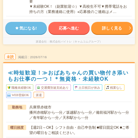
要
▼未経験OK！（副業歓迎☆）▼高校生不可▼携帯電話をお
持ちの方（業務連絡に使用）※応募後のご連絡はメ…
気になる!
応募へ進む
詳しく見る
派遣会社
株式会社バイトレ（キャムコムグループ）
未読
掲載日
2026/07/16
≪時短歓迎！≫おばあちゃんの買い物付き添い
もお仕事の一つ！＊無資格・未経験OK
職種未経験OK
交通費別途支給あり
土日祝日が休み
残業なし
WEB登録OK
派遣
兵庫県赤穂市
勤務地
播州赤穂駅から---分／坂越駅から---分／備前福河駅から---分
／有年駅から---分／天和駅から---分
【週2日～OK】シフト自由・自己申告制 ■曜日固定OK ■ご希
曜日頻度
望の曜日をご相談ください。