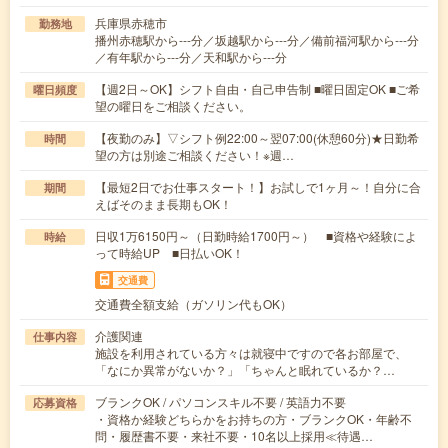
兵庫県赤穂市
勤務地
播州赤穂駅から---分／坂越駅から---分／備前福河駅から---分
／有年駅から---分／天和駅から---分
【週2日～OK】シフト自由・自己申告制 ■曜日固定OK ■ご希
曜日頻度
望の曜日をご相談ください。
【夜勤のみ】▽シフト例22:00～翌07:00(休憩60分)★日勤希
時間
望の方は別途ご相談ください！※週…
【最短2日でお仕事スタート！】お試しで1ヶ月～！自分に合
期間
えばそのまま長期もOK！
日収1万6150円～（日勤時給1700円～） ■資格や経験によ
時給
って時給UP ■日払いOK！
交通費
交通費全額支給（ガソリン代もOK）
介護関連
仕事内容
施設を利用されている方々は就寝中ですので各お部屋で、
「なにか異常がないか？」「ちゃんと眠れているか？…
ブランクOK / パソコンスキル不要 / 英語力不要
応募資格
・資格か経験どちらかをお持ちの方・ブランクOK・年齢不
問・履歴書不要・来社不要・10名以上採用≪待遇…