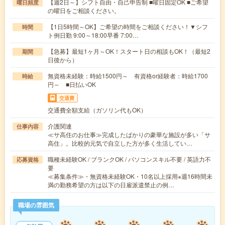
【週2日～】シフト自由・自己申告制 ■曜日固定OK ■ご希望
曜日頻度
の曜日をご相談ください。
【1日5時間～OK】ご希望の時間をご相談ください！▼シフ
時間
ト例日勤 9:00～18:00早番 7:00…
【急募】最短1ヶ月～OK！スタート日の相談もOK！（最短2
期間
日後から）
無資格未経験：時給1500円～ 有資格or経験者：時給1700
時給
円～ ■日払いOK
交通費
交通費全額支給（ガソリン代もOK）
介護関連
仕事内容
≪サ高住のお仕事≫完成したばかりの豪華な施設が多い「サ
高住」。比較的元気で自立した方が多く生活してい…
職種未経験OK / ブランクOK / パソコンスキル不要 / 英語力不
応募資格
要
≪募集条件≫・無資格未経験OK・10名以上採用※週16時間未
満の勤務希望の方は以下の日雇派遣禁止の例…
職場の雰囲気