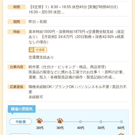
【3交替】1）8:30～16:55 休憩45分 [実働]7時間40分2）
時間
16:30～翌0:55 休憩…
即日～長期
期間
基本時給1500円・深夜時給1875円 ※交通費全額支給（規定
時給
あり） 【月収例】24.6万円（20日勤務＋深夜42.92h ※残業
なしの場合）
交通費
交通費支給あり
軽作業（仕分け・ピッキング・検品、商品管理）
仕事内容
医薬品の製造などに携わる工場でのお仕事！・原料の計量、
運搬、投入・各種製造設備の操作・製造記録の作成…
職種未経験OK / ブランクOK / パソコンスキル不要 / 英語力不
応募資格
要
未経験可
職場の雰囲気
年齢層
20代
30代
40代
50代
60代