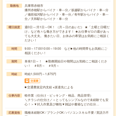
兵庫県赤穂市
勤務地
播州赤穂駅からバイク・車---分／坂越駅からバイク・車---分
／備前福河駅からバイク・車---分／有年駅からバイク・車---
分／天和駅からバイク・車---分
週0日～/月1日～OK！ （月～日のあいだ） ★「土曜と日曜だ
曜日頻度
け」など色々な働き方ができます！ ★お仕事ゼロの週があっ
ても大丈夫。 働きたい日、お休みの希望はお気軽にご相談く
ださい！
9:00～17:0010:00～19:00 など■ 他の時間帯もお気軽にご
時間
相談ください！
単発1日～！ ★勤務開始日や期間はお気軽にご相談くださ
期間
い！ ＃8月～ ＃9月～
時給1,500円～1,875円
時給
交通費
■ 交通費規定内支給 ※派遣先による
軽作業（仕分け・ピッキング・検品、商品管理）
仕事内容
＼チラシの仕分け／＜とってもシンプルなので未経験でも安
心！＞▼封入作業及び梱包▼雑誌や書籍などの仕分…
職種未経験OK / ブランクOK / パソコンスキル不要 / 英語力不
応募資格