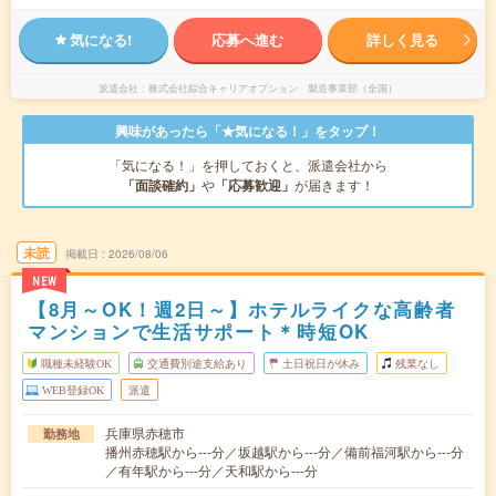
気になる!
応募へ進む
詳しく見る
派遣会社
株式会社綜合キャリアオプション 製造事業部（全国）
興味があったら「★気になる！」をタップ！
「気になる！」を押しておくと、派遣会社から
「面談確約」
や
「応募歓迎」
が届きます！
未読
掲載日
2026/08/06
NEW
【8月～OK！週2日～】ホテルライクな高齢者
マンションで生活サポート＊時短OK
職種未経験OK
交通費別途支給あり
土日祝日が休み
残業なし
WEB登録OK
派遣
兵庫県赤穂市
勤務地
播州赤穂駅から---分／坂越駅から---分／備前福河駅から---分
／有年駅から---分／天和駅から---分