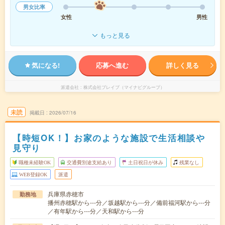
男女比率
女性
男性
もっと見る
気になる!
応募へ進む
詳しく見る
派遣会社
株式会社ブレイブ（マイナビグループ）
未読
掲載日
2026/07/16
【時短OK！】お家のような施設で生活相談や
見守り
職種未経験OK
交通費別途支給あり
土日祝日が休み
残業なし
WEB登録OK
派遣
兵庫県赤穂市
勤務地
播州赤穂駅から---分／坂越駅から---分／備前福河駅から---分
／有年駅から---分／天和駅から---分