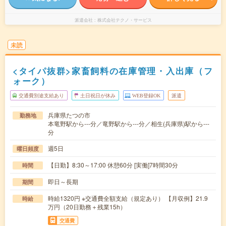
派遣会社
株式会社テクノ・サービス
未読
<タイパ抜群>家畜飼料の在庫管理・入出庫（フ
ォーク）
交通費別途支給あり
土日祝日が休み
WEB登録OK
派遣
兵庫県たつの市
勤務地
本竜野駅から---分／竜野駅から---分／相生(兵庫県)駅から---
分
週5日
曜日頻度
【日勤】8:30～17:00 休憩60分 [実働]7時間30分
時間
即日～長期
期間
時給1320円 ※交通費全額支給（規定あり） 【月収例】21.9
時給
万円（20日勤務＋残業15h）
交通費