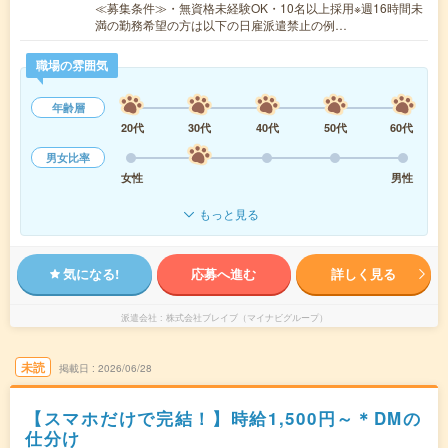
≪募集条件≫・無資格未経験OK・10名以上採用※週16時間未
満の勤務希望の方は以下の日雇派遣禁止の例…
職場の雰囲気
年齢層
20代
30代
40代
50代
60代
男女比率
女性
男性
もっと見る
気になる!
応募へ進む
詳しく見る
派遣会社
株式会社ブレイブ（マイナビグループ）
未読
掲載日
2026/06/28
【スマホだけで完結！】時給1,500円～＊DMの
仕分け