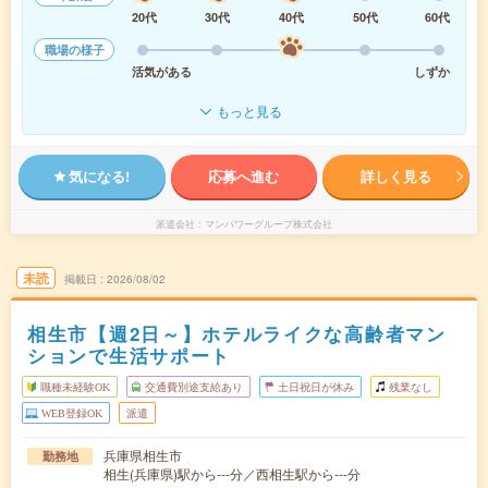
20代
30代
40代
50代
60代
職場の様子
活気がある
しずか
もっと見る
気になる!
応募へ進む
詳しく見る
派遣会社
マンパワーグループ株式会社
未読
掲載日
2026/08/02
相生市【週2日～】ホテルライクな高齢者マン
ションで生活サポート
職種未経験OK
交通費別途支給あり
土日祝日が休み
残業なし
WEB登録OK
派遣
兵庫県相生市
勤務地
相生(兵庫県)駅から---分／西相生駅から---分