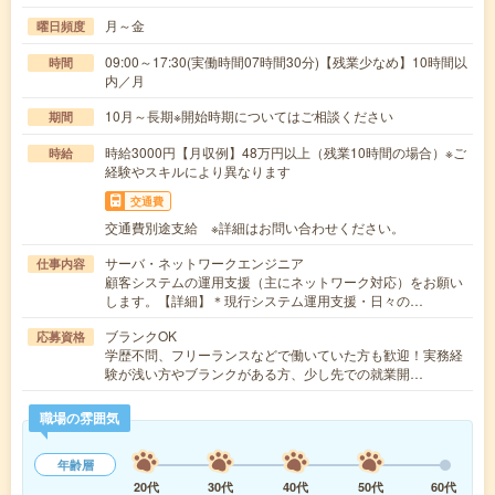
月～金
曜日頻度
09:00～17:30(実働時間07時間30分)【残業少なめ】10時間以
時間
内／月
10月～長期※開始時期についてはご相談ください
期間
時給3000円【月収例】48万円以上（残業10時間の場合）※ご
時給
経験やスキルにより異なります
交通費
交通費別途支給 ※詳細はお問い合わせください。
サーバ・ネットワークエンジニア
仕事内容
顧客システムの運用支援（主にネットワーク対応）をお願い
します。【詳細】＊現行システム運用支援・日々の…
ブランクOK
応募資格
学歴不問、フリーランスなどで働いていた方も歓迎！実務経
験が浅い方やブランクがある方、少し先での就業開…
職場の雰囲気
年齢層
20代
30代
40代
50代
60代