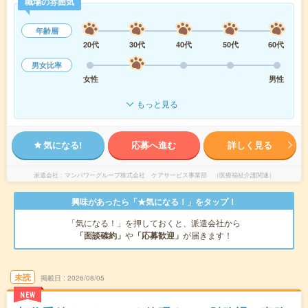
職場の雰囲気
年齢層
20代
30代
40代
50代
60代
男女比率
女性
男性
もっと見る
気になる!
応募へ進む
詳しく見る
派遣会社
マンパワーグループ株式会社 ケアサービス事業部 （医療福祉介護関連）
興味があったら「★気になる！」をタップ！
「気になる！」を押しておくと、派遣会社から
「面談確約」
や
「応募歓迎」
が届きます！
未読
掲載日
2026/08/05
NEW