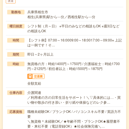
派遣
兵庫県相生市
勤務地
相生(兵庫県)駅から---分／西相生駅から---分
シフト制（月～日） ※平日のみなどの相談もOK ※週3日など
曜日頻度
の相談もOK
【シフト例】07:00～16:0009:00～18:0017:00～09:00※ 上記
時間
は一例です！そ…
即日～2ヶ月以上
期間
無資格の方：時給1400円～1750円 / 介護福祉士：時給1700
時給
円～2125円 / 初任者以上：時給1500円～1875円
交通費
全額支給
介護関連
仕事内容
／利用者の方の日常生活をサポート！＼▽具体的には…・買
い物や散歩の付き添い・折り紙や体操などのレク参…
職種未経験OK / ブランクOK / パソコンスキル不要 / 英語力不
応募資格
要
＼無資格＊未経験OK／★年齢不問・ブランクOK★履歴書不
要・来社不要（電話登録OK）★社会保険完備＼…