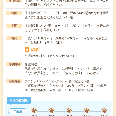
曜日頻度
望の曜日をご相談ください。
【夜勤のみ】▽シフト例22:00～翌07:00(休憩60分)★日勤希
時間
望の方は別途ご相談ください！※週…
【最短2日でお仕事スタート！】お試しで1ヶ月～！自分に合
期間
えばそのまま長期もOK！
日収1万6150円～（日勤時給1700円～） ■資格や経験によ
時給
って時給UP ■日払いOK！
交通費
交通費全額支給（ガソリン代もOK）
介護関連
仕事内容
施設を利用されている方々は就寝中ですので各お部屋で、
「なにか異常がないか？」「ちゃんと眠れているか？…
ブランクOK / パソコンスキル不要 / 英語力不要
応募資格
・資格か経験どちらかをお持ちの方・ブランクOK・年齢不
問・履歴書不要・来社不要・10名以上採用≪待遇…
職場の雰囲気
年齢層