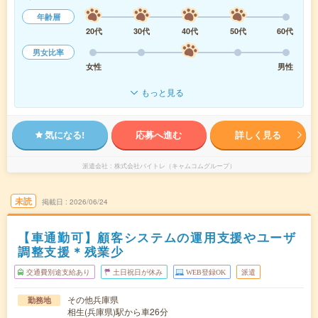
年齢層
20代
30代
40代
50代
60代
男女比率
女性
男性
もっと見る
気になる!
応募へ進む
詳しく見る
派遣会社
株式会社バイトレ（キャムコムグループ）
未読
掲載日
2026/06/24
【車通勤可】顧客システムの運用支援やユーザ
調整支援＊残業少
交通費別途支給あり
土日祝日が休み
WEB登録OK
派遣
その他兵庫県
勤務地
相生(兵庫県)駅から車26分