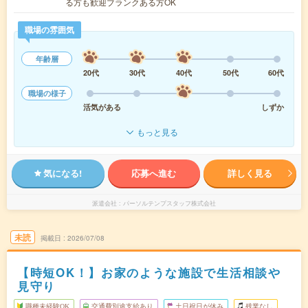
る方も歓迎ブランクある方OK
職場の雰囲気
年齢層
20代
30代
40代
50代
60代
職場の様子
活気がある
しずか
もっと見る
気になる!
応募へ進む
詳しく見る
派遣会社
パーソルテンプスタッフ株式会社
未読
掲載日
2026/07/08
【時短OK！】お家のような施設で生活相談や
見守り
職種未経験OK
交通費別途支給あり
土日祝日が休み
残業なし