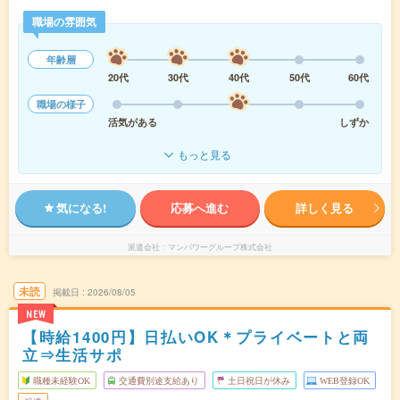
職場の雰囲気
年齢層
20代
30代
40代
50代
60代
職場の様子
活気がある
しずか
もっと見る
気になる!
応募へ進む
詳しく見る
派遣会社
マンパワーグループ株式会社
未読
掲載日
2026/08/05
NEW
【時給1400円】日払いOK＊プライベートと両
立⇒生活サポ
職種未経験OK
交通費別途支給あり
土日祝日が休み
WEB登録OK