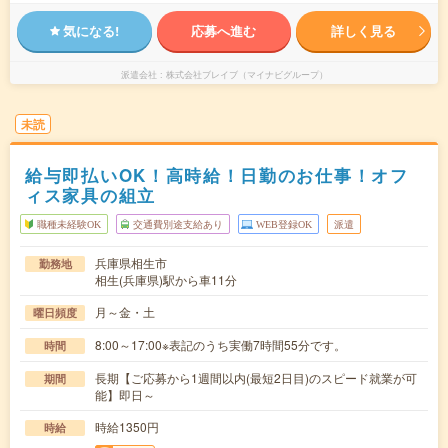
気になる!
応募へ進む
詳しく見る
派遣会社
株式会社ブレイブ（マイナビグループ）
未読
給与即払いOK！高時給！日勤のお仕事！オフ
ィス家具の組立
職種未経験OK
交通費別途支給あり
WEB登録OK
派遣
兵庫県相生市
勤務地
相生(兵庫県)駅から車11分
月～金・土
曜日頻度
8:00～17:00※表記のうち実働7時間55分です。
時間
長期【ご応募から1週間以内(最短2日目)のスピード就業が可
期間
能】即日～
時給1350円
時給