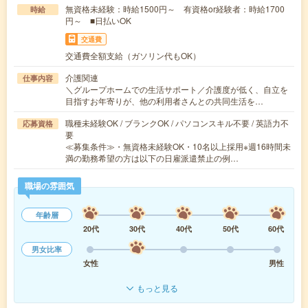
無資格未経験：時給1500円～ 有資格or経験者：時給1700
時給
円～ ■日払いOK
交通費
交通費全額支給（ガソリン代もOK）
介護関連
仕事内容
＼グループホームでの生活サポート／介護度が低く、自立を
目指すお年寄りが、他の利用者さんとの共同生活を…
職種未経験OK / ブランクOK / パソコンスキル不要 / 英語力不
応募資格
要
≪募集条件≫・無資格未経験OK・10名以上採用※週16時間未
満の勤務希望の方は以下の日雇派遣禁止の例…
職場の雰囲気
年齢層
20代
30代
40代
50代
60代
男女比率
女性
男性
もっと見る