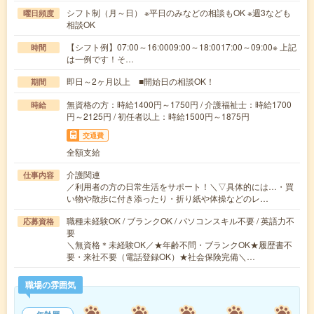
シフト制（月～日） ※平日のみなどの相談もOK ※週3なども
曜日頻度
相談OK
【シフト例】07:00～16:0009:00～18:0017:00～09:00※ 上記
時間
は一例です！そ…
即日～2ヶ月以上 ■開始日の相談OK！
期間
無資格の方：時給1400円～1750円 / 介護福祉士：時給1700
時給
円～2125円 / 初任者以上：時給1500円～1875円
交通費
全額支給
介護関連
仕事内容
／利用者の方の日常生活をサポート！＼▽具体的には…・買
い物や散歩に付き添ったり・折り紙や体操などのレ…
職種未経験OK / ブランクOK / パソコンスキル不要 / 英語力不
応募資格
要
＼無資格＊未経験OK／★年齢不問・ブランクOK★履歴書不
要・来社不要（電話登録OK）★社会保険完備＼…
職場の雰囲気