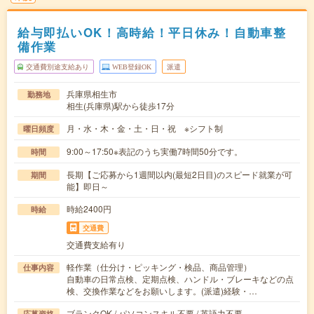
給与即払いOK！高時給！平日休み！自動車整
備作業
交通費別途支給あり
WEB登録OK
派遣
兵庫県相生市
勤務地
相生(兵庫県)駅から徒歩17分
月・水・木・金・土・日・祝 ※シフト制
曜日頻度
9:00～17:50※表記のうち実働7時間50分です。
時間
長期【ご応募から1週間以内(最短2日目)のスピード就業が可
期間
能】即日～
時給2400円
時給
交通費
交通費支給有り
軽作業（仕分け・ピッキング・検品、商品管理）
仕事内容
自動車の日常点検、定期点検、ハンドル・ブレーキなどの点
検、交換作業などをお願いします。(派遣)経験・…
ブランクOK / パソコンスキル不要 / 英語力不要
応募資格