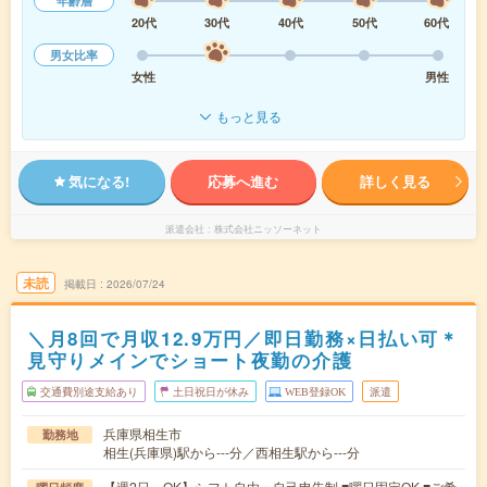
年齢層
20代
30代
40代
50代
60代
男女比率
女性
男性
もっと見る
気になる!
応募へ進む
詳しく見る
派遣会社
株式会社ニッソーネット
未読
掲載日
2026/07/24
＼月8回で月収12.9万円／即日勤務×日払い可＊
見守りメインでショート夜勤の介護
交通費別途支給あり
土日祝日が休み
WEB登録OK
派遣
兵庫県相生市
勤務地
相生(兵庫県)駅から---分／西相生駅から---分
【週2日～OK】シフト自由・自己申告制 ■曜日固定OK ■ご希