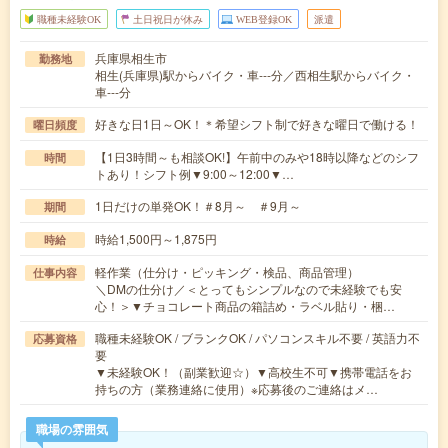
職種未経験OK
土日祝日が休み
WEB登録OK
派遣
兵庫県相生市
勤務地
相生(兵庫県)駅からバイク・車---分／西相生駅からバイク・
車---分
好きな日1日～OK！＊希望シフト制で好きな曜日で働ける！
曜日頻度
【1日3時間～も相談OK!】午前中のみや18時以降などのシフ
時間
トあり！シフト例▼9:00～12:00▼…
1日だけの単発OK！＃8月～ ＃9月～
期間
時給1,500円～1,875円
時給
軽作業（仕分け・ピッキング・検品、商品管理）
仕事内容
＼DMの仕分け／＜とってもシンプルなので未経験でも安
心！＞▼チョコレート商品の箱詰め・ラベル貼り・梱…
職種未経験OK / ブランクOK / パソコンスキル不要 / 英語力不
応募資格
要
▼未経験OK！（副業歓迎☆）▼高校生不可▼携帯電話をお
持ちの方（業務連絡に使用）※応募後のご連絡はメ…
職場の雰囲気