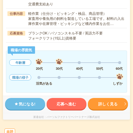
交通費支給あり
軽作業（仕分け・ピッキング・検品、商品管理）
仕事内容
家畜用や養魚用の飼料を製造している工場です。材料の入出
庫作業や在庫管理・ピッキングなど構内作業をお任…
ブランクOK / パソコンスキル不要 / 英語力不要
応募資格
フォークリフト(1t以上)資格要
職場の雰囲気
年齢層
20代
30代
40代
50代
60代
職場の様子
活気がある
しずか
気になる!
応募へ進む
詳しく見る
派遣会社
パーソルファクトリーパートナーズ株式会社
未読