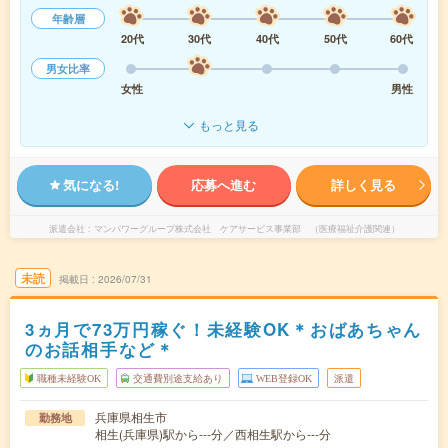
年齢層
20代
30代
40代
50代
60代
男女比率
女性
男性
もっと見る
気になる!
応募へ進む
詳しく見る
派遣会社
マンパワーグループ株式会社 ケアサービス事業部 （医療福祉介護関連）
未読
掲載日
2026/07/31
3ヵ月で73万円稼ぐ！未経験OK＊おばあちゃん
のお話相手など＊
職種未経験OK
交通費別途支給あり
WEB登録OK
派遣
兵庫県相生市
勤務地
相生(兵庫県)駅から---分／西相生駅から---分