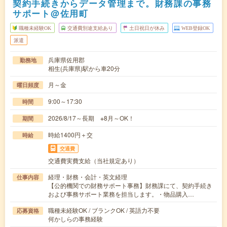
契約手続きからデータ管理まで。財務課の事務
サポート@佐用町
職種未経験OK
交通費別途支給あり
土日祝日が休み
WEB登録OK
派遣
兵庫県佐用郡
勤務地
相生(兵庫県)駅から車20分
月～金
曜日頻度
9:00～17:30
時間
2026/8/17～長期 ※8月～OK！
期間
時給1400円＋交
時給
交通費
交通費実費支給（当社規定あり）
経理・財務・会計・英文経理
仕事内容
【公的機関での財務サポート事務】財務課にて、契約手続き
および事務サポート業務を担当します。・物品購入…
職種未経験OK / ブランクOK / 英語力不要
応募資格
何かしらの事務経験