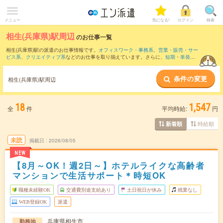
メニュー
気になる!
ログイン
検索
相生(兵庫県)駅周辺
のお仕事一覧
相生(兵庫県)駅の派遣のお仕事情報です。
オフィスワーク・事務系
、
営業・販売・サー
ビス系
、
クリエイティブ系
などのお仕事を取り揃えています。さらに、
短期
・
単発
な
どの期間や、
職種未経験OK
などのこだわり条件で絞り込んでいただけます。
条件の変更
また、
網干駅
・
本竜野駅
・
山陽網干駅
・
竜野駅
・
播州赤穂駅
など近隣駅のお仕事もご
相生(兵庫県)駅周辺
確認いただけます。
18
1,547
全
件
平均時給:
円
時給順
新着順
未読
掲載日
2026/08/05
NEW
【8月～OK！週2日～】ホテルライクな高齢者
マンションで生活サポート＊時短OK
職種未経験OK
交通費別途支給あり
土日祝日が休み
残業なし
WEB登録OK
派遣
兵庫県相生市
勤務地