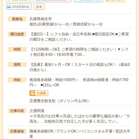
WEB登録OK
派遣
兵庫県相生市
勤務地
相生(兵庫県)駅から---分／西相生駅から---分
【週2日～】シフト自由・自己申告制 ■曜日固定OK ■ご希望
曜日頻度
の曜日をご相談ください。
【1日5時間～OK】ご希望の時間をご相談ください！▼シフ
時間
ト例日勤 9:00～18:00早番 7:00…
【急募】最短1ヶ月～OK！スタート日の相談もOK！（最短2
期間
日後から）
無資格未経験：時給1500円～ 有資格or経験者：時給1700
時給
円～ ■日払いOK
交通費
交通費全額支給（ガソリン代もOK）
介護関連
仕事内容
≪サ高住のお仕事≫完成したばかりの豪華な施設が多い「サ
高住」。比較的元気で自立した方が多く生活してい…
職種未経験OK / ブランクOK / パソコンスキル不要 / 英語力不
応募資格
要