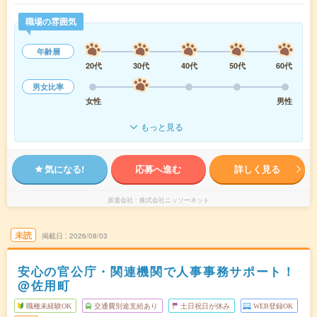
職場の雰囲気
年齢層
20代
30代
40代
50代
60代
男女比率
女性
男性
もっと見る
気になる!
応募へ進む
詳しく見る
派遣会社
株式会社ニッソーネット
未読
掲載日
2026/08/03
安心の官公庁・関連機関で人事事務サポート！
@佐用町
職種未経験OK
交通費別途支給あり
土日祝日が休み
WEB登録OK