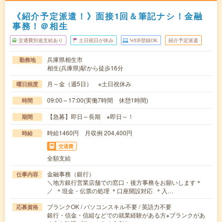
《紹介予定派遣！》面接1回＆筆記ナシ！金融
事務！＠相生
交通費別途支給あり
土日祝日が休み
WEB登録OK
紹介予定派遣
兵庫県相生市
勤務地
相生(兵庫県)駅から徒歩16分
月～金（週5日） ※土日祝休み
曜日頻度
09:00～17:00(実働7時間 休憩1時間)
時間
【急募】即日～長期 ※即日～！
期間
時給1460円 月収例 204,400円
時給
交通費
全額支給
金融事務（銀行）
仕事内容
＼地方銀行営業店舗での窓口・後方事務をお願いします＊
／ ＊現金・伝票の処理 ＊口座開設対応 ＊入…
ブランクOK / パソコンスキル不要 / 英語力不要
応募資格
銀行・信金・信組などでの就業経験がある方※ブランクがあ