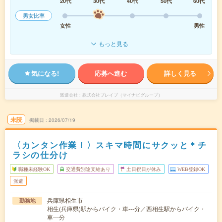
20代
30代
40代
50代
60代
男女比率
女性
男性
もっと見る
気になる!
応募へ進む
詳しく見る
派遣会社
株式会社ブレイブ（マイナビグループ）
未読
掲載日
2026/07/19
〈カンタン作業！〉スキマ時間にサクッと＊チ
ラシの仕分け
職種未経験OK
交通費別途支給あり
土日祝日が休み
WEB登録OK
派遣
兵庫県相生市
勤務地
相生(兵庫県)駅からバイク・車---分／西相生駅からバイク・
車---分