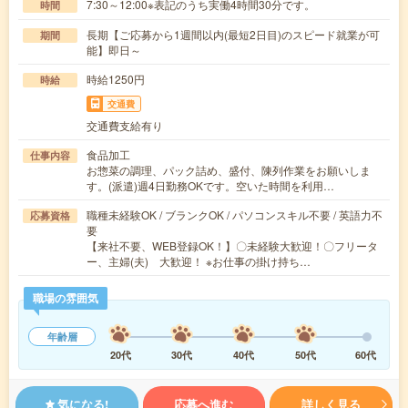
7:30～12:00※表記のうち実働4時間30分です。
時間
長期【ご応募から1週間以内(最短2日目)のスピード就業が可
期間
能】即日～
時給1250円
時給
交通費
交通費支給有り
食品加工
仕事内容
お惣菜の調理、パック詰め、盛付、陳列作業をお願いしま
す。(派遣)週4日勤務OKです。空いた時間を利用…
職種未経験OK / ブランクOK / パソコンスキル不要 / 英語力不
応募資格
要
【来社不要、WEB登録OK！】〇未経験大歓迎！〇フリータ
ー、主婦(夫) 大歓迎！ ※お仕事の掛け持ち…
職場の雰囲気
年齢層
20代
30代
40代
50代
60代
気になる!
応募へ進む
詳しく見る