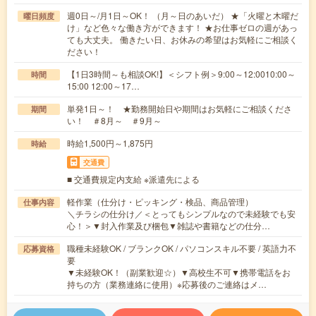
週0日～/月1日～OK！ （月～日のあいだ） ★「火曜と木曜だ
曜日頻度
け」など色々な働き方ができます！ ★お仕事ゼロの週があっ
ても大丈夫。 働きたい日、お休みの希望はお気軽にご相談く
ださい！
【1日3時間～も相談OK!】＜シフト例＞9:00～12:0010:00～
時間
15:00 12:00～17…
単発1日～！ ★勤務開始日や期間はお気軽にご相談くださ
期間
い！ ＃8月～ ＃9月～
時給1,500円～1,875円
時給
交通費
■ 交通費規定内支給 ※派遣先による
軽作業（仕分け・ピッキング・検品、商品管理）
仕事内容
＼チラシの仕分け／＜とってもシンプルなので未経験でも安
心！＞▼封入作業及び梱包▼雑誌や書籍などの仕分…
職種未経験OK / ブランクOK / パソコンスキル不要 / 英語力不
応募資格
要
▼未経験OK！（副業歓迎☆）▼高校生不可▼携帯電話をお
持ちの方（業務連絡に使用）※応募後のご連絡はメ…