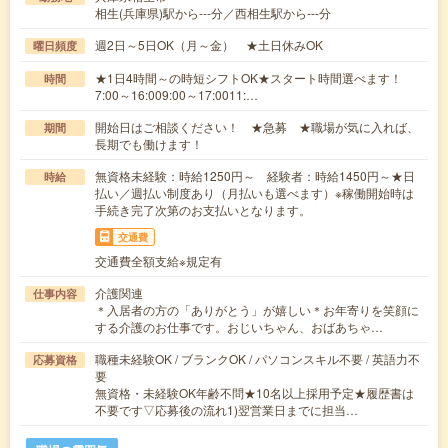
相生(兵庫県)駅から---分／西相生駅から---分
週2日～5日OK（月～金） ★土日休みOK
曜日頻度
★1日4時間～の時短シフトOK★スタート時間選べます！
時間
7:00～16:009:00～17:0011:…
開始日はご相談ください！ ★急募 ★職場が気に入れば、
期間
長期でも働けます！
無資格未経験：時給1250円～ 経験者：時給1450円～★日
時給
払い／週払い制度あり（月払いも選べます）※稼働開始時は
手続き完了次第のお支払いとなります。
交通費
交通費全額支給※規定有
介護関連
仕事内容
＊入居者の方の「ありがとう」が嬉しい＊お年寄りを笑顔に
する介護のお仕事です。おじいちゃん、おばあちゃ…
職種未経験OK / ブランクOK / パソコンスキル不要 / 英語力不
応募資格
要
無資格・未経験OK年齢不問★10名以上採用予定★履歴書は
不要です▽応募後の流れ1)翌営業日までに担当…