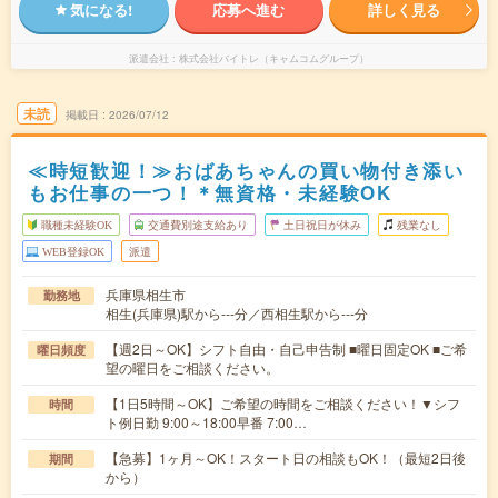
気になる!
応募へ進む
詳しく見る
派遣会社
株式会社バイトレ（キャムコムグループ）
未読
掲載日
2026/07/12
≪時短歓迎！≫おばあちゃんの買い物付き添い
もお仕事の一つ！＊無資格・未経験OK
職種未経験OK
交通費別途支給あり
土日祝日が休み
残業なし
WEB登録OK
派遣
兵庫県相生市
勤務地
相生(兵庫県)駅から---分／西相生駅から---分
【週2日～OK】シフト自由・自己申告制 ■曜日固定OK ■ご希
曜日頻度
望の曜日をご相談ください。
【1日5時間～OK】ご希望の時間をご相談ください！▼シフ
時間
ト例日勤 9:00～18:00早番 7:00…
【急募】1ヶ月～OK！スタート日の相談もOK！（最短2日後
期間
から）