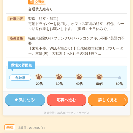
交通費
交通費支給有り
製造（組立・加工）
仕事内容
電動ドライバーを使用し、オフィス家具の組立、梱包、シー
ル貼り作業をお願いします。（派遣）土日休みで、…
職種未経験OK / ブランクOK / パソコンスキル不要 / 英語力不
応募資格
要
【来社不要、WEB登録OK！】〇未経験大歓迎！〇フリータ
ー、主婦(夫) 大歓迎！ ※お仕事の掛け持ち…
職場の雰囲気
年齢層
20代
30代
40代
50代
60代
気になる!
応募へ進む
詳しく見る
派遣会社
株式会社テクノ・サービス
未読
掲載日
2026/07/11