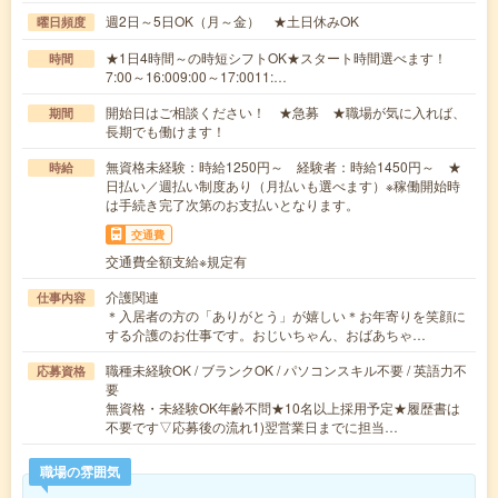
週2日～5日OK（月～金） ★土日休みOK
曜日頻度
★1日4時間～の時短シフトOK★スタート時間選べます！
時間
7:00～16:009:00～17:0011:…
開始日はご相談ください！ ★急募 ★職場が気に入れば、
期間
長期でも働けます！
無資格未経験：時給1250円～ 経験者：時給1450円～ ★
時給
日払い／週払い制度あり（月払いも選べます）※稼働開始時
は手続き完了次第のお支払いとなります。
交通費
交通費全額支給※規定有
介護関連
仕事内容
＊入居者の方の「ありがとう」が嬉しい＊お年寄りを笑顔に
する介護のお仕事です。おじいちゃん、おばあちゃ…
職種未経験OK / ブランクOK / パソコンスキル不要 / 英語力不
応募資格
要
無資格・未経験OK年齢不問★10名以上採用予定★履歴書は
不要です▽応募後の流れ1)翌営業日までに担当…
職場の雰囲気