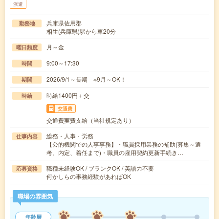
派遣
兵庫県佐用郡
勤務地
相生(兵庫県)駅から車20分
月～金
曜日頻度
9:00～17:30
時間
2026/9/1～長期 ※9月～OK！
期間
時給1400円＋交
時給
交通費
交通費実費支給（当社規定あり）
総務・人事・労務
仕事内容
【公的機関での人事事務】・職員採用業務の補助(募集～選
考、内定、着任まで)・職員の雇用契約更新手続き…
職種未経験OK / ブランクOK / 英語力不要
応募資格
何かしらの事務経験があればOK
職場の雰囲気
年齢層