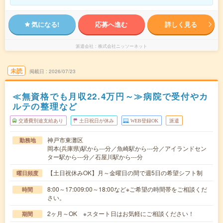
気になる!
応募へ進む
詳しく見る
派遣会社
株式会社ニッソーネット
未読
掲載日
2026/07/23
≪無資格でも月収22.4万円～≫病院で受付やカ
ルテの整理など
交通費別途支給あり
土日祝日が休み
WEB登録OK
派遣
神戸市東灘区
勤務地
岡本(兵庫県)駅から---分／魚崎駅から---分／アイランドセン
ター駅から---分／石屋川駅から---分
【土日祝休みOK】月～金曜日の間で週5日の希望シフト制
曜日頻度
8:00～17:009:00～18:00など※ご希望の時間帯をご相談くだ
時間
さい。
2ヶ月～OK ※スタート日はお気軽にご相談ください！
期間