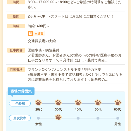
8:00～17:009:00～18:00など※ご希望の時間帯をご相談くだ
時間
さい。
2ヶ月～OK ※スタート日はお気軽にご相談ください！
期間
時給1400円～
時給
交通費
交通費規定内支給
医療事務・病院受付
仕事内容
／看護師さん、お医者さんの“縁の下の力持ち”医療事務のお
仕事になります！＼▽具体的には…・受付で患者…
ブランクOK / パソコンスキル不要 / 英語力不要
応募資格
※履歴書不要・来社不要で電話相談もOK！少しでも気になる
方は是非応募をお待ちしております！＼応募後の…
職場の雰囲気
年齢層
20代
30代
40代
50代
60代
男女比率
女性
男性