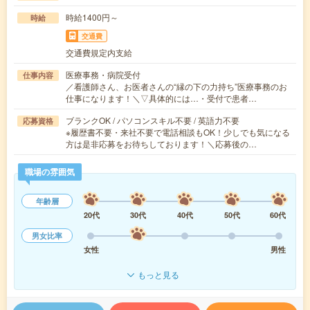
時給1400円～
時給
交通費
交通費規定内支給
医療事務・病院受付
仕事内容
／看護師さん、お医者さんの“縁の下の力持ち”医療事務のお
仕事になります！＼▽具体的には…・受付で患者…
ブランクOK / パソコンスキル不要 / 英語力不要
応募資格
※履歴書不要・来社不要で電話相談もOK！少しでも気になる
方は是非応募をお待ちしております！＼応募後の…
職場の雰囲気
年齢層
20代
30代
40代
50代
60代
男女比率
女性
男性
もっと見る