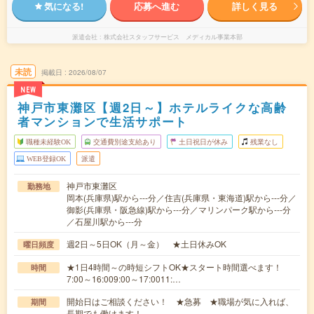
気になる!
応募へ進む
詳しく見る
派遣会社
株式会社スタッフサービス メディカル事業本部
未読
掲載日
2026/08/07
NEW
神戸市東灘区【週2日～】ホテルライクな高齢
者マンションで生活サポート
職種未経験OK
交通費別途支給あり
土日祝日が休み
残業なし
WEB登録OK
派遣
神戸市東灘区
勤務地
岡本(兵庫県)駅から---分／住吉(兵庫県・東海道)駅から---分／
御影(兵庫県・阪急線)駅から---分／マリンパーク駅から---分
／石屋川駅から---分
週2日～5日OK（月～金） ★土日休みOK
曜日頻度
★1日4時間～の時短シフトOK★スタート時間選べます！
時間
7:00～16:009:00～17:0011:…
開始日はご相談ください！ ★急募 ★職場が気に入れば、
期間
長期でも働けます！