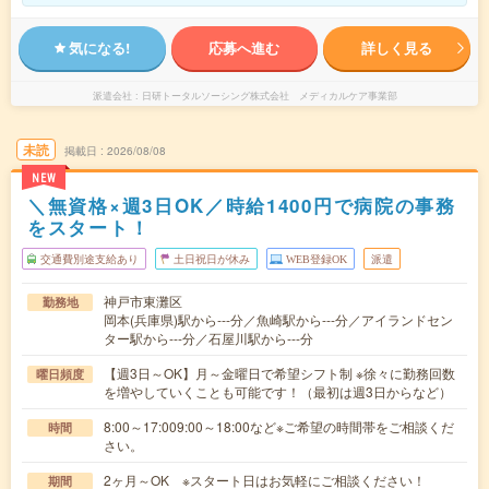
気になる!
応募へ進む
詳しく見る
派遣会社
日研トータルソーシング株式会社 メディカルケア事業部
未読
掲載日
2026/08/08
NEW
＼無資格×週3日OK／時給1400円で病院の事務
をスタート！
交通費別途支給あり
土日祝日が休み
WEB登録OK
派遣
神戸市東灘区
勤務地
岡本(兵庫県)駅から---分／魚崎駅から---分／アイランドセン
ター駅から---分／石屋川駅から---分
【週3日～OK】月～金曜日で希望シフト制 ※徐々に勤務回数
曜日頻度
を増やしていくことも可能です！（最初は週3日からなど）
8:00～17:009:00～18:00など※ご希望の時間帯をご相談くだ
時間
さい。
2ヶ月～OK ※スタート日はお気軽にご相談ください！
期間