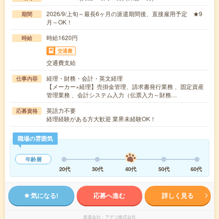
2026/9/上旬～最長6ヶ月の派遣期間後、直接雇用予定 ★9
期間
月～OK！
時給1620円
時給
交通費
交通費支給
経理・財務・会計・英文経理
仕事内容
【メーカー×経理】売掛金管理、請求書発行業務 、固定資産
管理業務 、会計システム入力（伝票入力～財務…
英語力不要
応募資格
経理経験がある方大歓迎 業界未経験OK！
職場の雰囲気
年齢層
20代
30代
40代
50代
60代
気になる!
応募へ進む
詳しく見る
派遣会社
アデコ株式会社