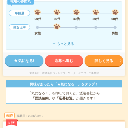
職場の雰囲気
年齢層
20代
30代
40代
50代
60代
男女比率
女性
男性
もっと見る
気になる!
応募へ進む
詳しく見る
派遣会社
株式会社ウィルオブ・ワーク ケアワーク事業部
興味があったら「★気になる！」をタップ！
「気になる！」を押しておくと、派遣会社から
「面談確約」
や
「応募歓迎」
が届きます！
未読
掲載日
2026/08/10
NEW