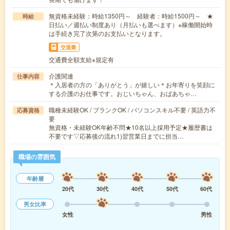
無資格未経験：時給1350円～ 経験者：時給1500円～ ★
時給
日払い／週払い制度あり（月払いも選べます）※稼働開始時
は手続き完了次第のお支払いとなります。
交通費
交通費全額支給※規定有
介護関連
仕事内容
＊入居者の方の「ありがとう」が嬉しい＊お年寄りを笑顔に
する介護のお仕事です。おじいちゃん、おばあちゃ…
職種未経験OK / ブランクOK / パソコンスキル不要 / 英語力不
応募資格
要
無資格・未経験OK年齢不問★10名以上採用予定★履歴書は
不要です▽応募後の流れ1)翌営業日までに担当…
職場の雰囲気
年齢層
20代
30代
40代
50代
60代
男女比率
女性
男性