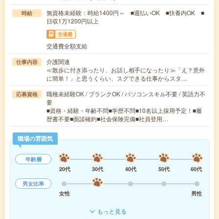
無資格未経験：時給1400円～ ■週払いOK ■扶養内OK ■
時給
日収1万1200円以上
交通費
交通費全額支給
介護関連
仕事内容
≪散歩に付き添ったり、お話し相手になったり≫「え？意外
に簡単！」と思うくらい、スグできる仕事からスタ…
職種未経験OK / ブランクOK / パソコンスキル不要 / 英語力不
応募資格
要
■資格・経験・年齢不問■学歴不問■10名以上採用予定！■履
歴書不要■面談確約■社会保険完備■社員登用…
職場の雰囲気
年齢層
20代
30代
40代
50代
60代
男女比率
女性
男性
もっと見る