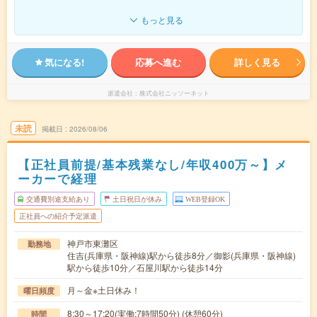
もっと見る
気になる!
応募へ進む
詳しく見る
派遣会社
株式会社ニッソーネット
未読
掲載日
2026/08/06
【正社員前提/基本残業なし/年収400万～】メ
ーカーで経理
交通費別途支給あり
土日祝日が休み
WEB登録OK
正社員への紹介予定派遣
神戸市東灘区
勤務地
住吉(兵庫県・阪神線)駅から徒歩8分／御影(兵庫県・阪神線)
駅から徒歩10分／石屋川駅から徒歩14分
月～金※土日休み！
曜日頻度
8:30～17:20(実働:7時間50分) (休憩60分)
時間