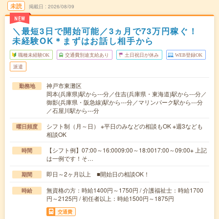
未読
掲載日
2026/08/09
NEW
＼最短3日で開始可能／3ヵ月で73万円稼ぐ！
未経験OK＊まずはお話し相手から
職種未経験OK
交通費別途支給あり
土日祝日が休み
WEB登録OK
派遣
神戸市東灘区
勤務地
岡本(兵庫県)駅から---分／住吉(兵庫県・東海道)駅から---分／
御影(兵庫県・阪急線)駅から---分／マリンパーク駅から---分
／石屋川駅から---分
シフト制（月～日） ※平日のみなどの相談もOK ※週3なども
曜日頻度
相談OK
【シフト例】07:00～16:0009:00～18:0017:00～09:00※ 上記
時間
は一例です！そ…
即日～2ヶ月以上 ■開始日の相談OK！
期間
無資格の方：時給1400円～1750円 / 介護福祉士：時給1700
時給
円～2125円 / 初任者以上：時給1500円～1875円
交通費