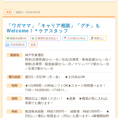
未読
掲載日
2026/08/06
「ワガママ」「キャリア相談」「グチ」も
Welcome！＊ケアスタッフ
職種未経験OK
交通費別途支給あり
土日祝日が休み
残業なし
WEB登録OK
派遣
神戸市東灘区
勤務地
岡本(兵庫県)駅から---分／住吉(兵庫県・東海道)駅から---分／
御影(兵庫県・阪急線)駅から---分／マリンパーク駅から---分
／石屋川駅から---分
週2日～5日OK（月～金） ★土日休みOK
曜日頻度
★1日4時間～の時短シフトOK★スタート時間選べます！
時間
7:00～16:009:00～17:0011:…
開始日はご相談ください！ ★急募 ★職場が気に入れば、
期間
長期でも働けます！
無資格未経験：時給1350円～ 経験者：時給1500円～ ★
時給
日払い／週払い制度あり（月払いも選べます）※稼働開始時