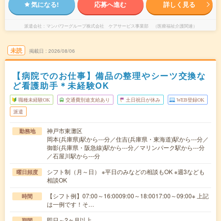
気になる!
応募へ進む
詳しく見る
派遣会社
マンパワーグループ株式会社 ケアサービス事業部 （医療福祉介護関連）
未読
掲載日
2026/08/06
【病院でのお仕事】備品の整理やシーツ交換な
ど看護助手＊未経験OK
職種未経験OK
交通費別途支給あり
土日祝日が休み
WEB登録OK
派遣
神戸市東灘区
勤務地
岡本(兵庫県)駅から---分／住吉(兵庫県・東海道)駅から---分／
御影(兵庫県・阪急線)駅から---分／マリンパーク駅から---分
／石屋川駅から---分
シフト制（月～日） ※平日のみなどの相談もOK ※週3なども
曜日頻度
相談OK
【シフト例】07:00～16:0009:00～18:0017:00～09:00※ 上記
時間
は一例です！そ…
即日～2ヶ月以上
期間