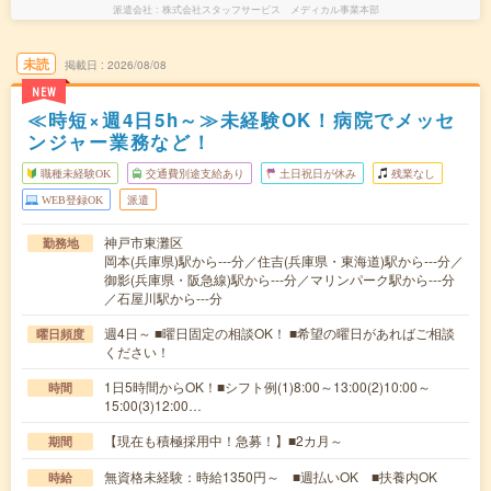
派遣会社
株式会社スタッフサービス メディカル事業本部
未読
掲載日
2026/08/08
NEW
≪時短×週4日5h～≫未経験OK！病院でメッセ
ンジャー業務など！
職種未経験OK
交通費別途支給あり
土日祝日が休み
残業なし
WEB登録OK
派遣
神戸市東灘区
勤務地
岡本(兵庫県)駅から---分／住吉(兵庫県・東海道)駅から---分／
御影(兵庫県・阪急線)駅から---分／マリンパーク駅から---分
／石屋川駅から---分
週4日～ ■曜日固定の相談OK！ ■希望の曜日があればご相談
曜日頻度
ください！
1日5時間からOK！■シフト例(1)8:00～13:00(2)10:00～
時間
15:00(3)12:00…
【現在も積極採用中！急募！】■2カ月～
期間
無資格未経験：時給1350円～ ■週払いOK ■扶養内OK
時給