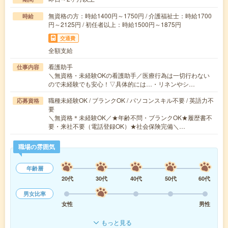
無資格の方：時給1400円～1750円 / 介護福祉士：時給1700
時給
円～2125円 / 初任者以上：時給1500円～1875円
交通費
全額支給
看護助手
仕事内容
＼無資格・未経験OKの看護助手／医療行為は一切行わない
ので未経験でも安心！▽具体的には…・リネンやシ…
職種未経験OK / ブランクOK / パソコンスキル不要 / 英語力不
応募資格
要
＼無資格＊未経験OK／★年齢不問・ブランクOK★履歴書不
要・来社不要（電話登録OK）★社会保険完備＼…
職場の雰囲気
年齢層
20代
30代
40代
50代
60代
男女比率
女性
男性
もっと見る