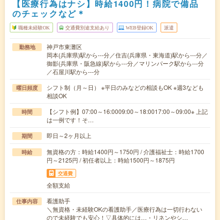
【医療行為はナシ】時給1400円！病院で備品
のチェックなど＊
職種未経験OK
交通費別途支給あり
WEB登録OK
派遣
神戸市東灘区
勤務地
岡本(兵庫県)駅から---分／住吉(兵庫県・東海道)駅から---分／
御影(兵庫県・阪急線)駅から---分／マリンパーク駅から---分
／石屋川駅から---分
シフト制（月～日） ※平日のみなどの相談もOK ※週3なども
曜日頻度
相談OK
【シフト例】07:00～16:0009:00～18:0017:00～09:00※ 上記
時間
は一例です！そ…
即日～2ヶ月以上
期間
無資格の方：時給1400円～1750円 / 介護福祉士：時給1700
時給
円～2125円 / 初任者以上：時給1500円～1875円
交通費
全額支給
看護助手
仕事内容
＼無資格・未経験OKの看護助手／医療行為は一切行わない
ので未経験でも安心！▽具体的には…・リネンやシ…