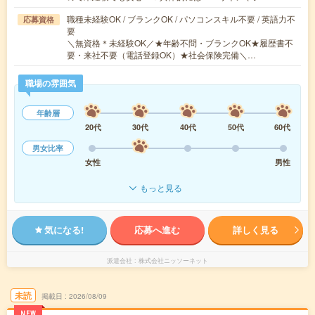
職種未経験OK / ブランクOK / パソコンスキル不要 / 英語力不
応募資格
要
＼無資格＊未経験OK／★年齢不問・ブランクOK★履歴書不
要・来社不要（電話登録OK）★社会保険完備＼…
職場の雰囲気
年齢層
20代
30代
40代
50代
60代
男女比率
女性
男性
もっと見る
気になる!
応募へ進む
詳しく見る
派遣会社
株式会社ニッソーネット
未読
掲載日
2026/08/09
NEW