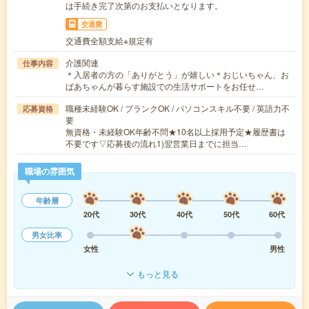
は手続き完了次第のお支払いとなります。
交通費
交通費全額支給※規定有
介護関連
仕事内容
＊入居者の方の「ありがとう」が嬉しい＊おじいちゃん、お
ばあちゃんが暮らす施設での生活サポートをお任せ…
職種未経験OK / ブランクOK / パソコンスキル不要 / 英語力不
応募資格
要
無資格・未経験OK年齢不問★10名以上採用予定★履歴書は
不要です▽応募後の流れ1)翌営業日までに担当…
職場の雰囲気
年齢層
20代
30代
40代
50代
60代
男女比率
女性
男性
もっと見る