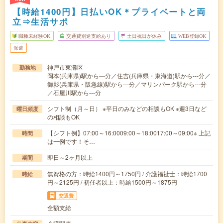
【時給1400円】日払いOK＊プライベートと両
立⇒生活サポ
職種未経験OK
交通費別途支給あり
土日祝日が休み
WEB登録OK
派遣
神戸市東灘区
勤務地
岡本(兵庫県)駅から---分／住吉(兵庫県・東海道)駅から---分／
御影(兵庫県・阪急線)駅から---分／マリンパーク駅から---分
／石屋川駅から---分
シフト制（月～日） ※平日のみなどの相談もOK ※週3日など
曜日頻度
の相談もOK
【シフト例】07:00～16:0009:00～18:0017:00～09:00※ 上記
時間
は一例です！そ…
即日～2ヶ月以上
期間
無資格の方：時給1400円～1750円 / 介護福祉士：時給1700
時給
円～2125円 / 初任者以上：時給1500円～1875円
交通費
全額支給