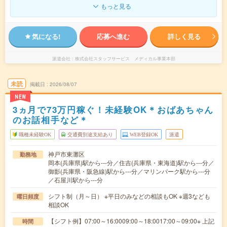
もっと見る
気になる!
応募へ進む
詳しく見る
派遣会社
株式会社スタッフサービス メディカル事業本部
未読
掲載日
2026/08/07
NEW
3ヵ月で73万円稼ぐ！未経験OK＊おばあちゃん
のお話相手など＊
職種未経験OK
交通費別途支給あり
WEB登録OK
派遣
神戸市東灘区
勤務地
岡本(兵庫県)駅から---分／住吉(兵庫県・東海道)駅から---分／
御影(兵庫県・阪急線)駅から---分／マリンパーク駅から---分
／石屋川駅から---分
シフト制（月～日） ※平日のみなどの相談もOK ※週3なども
曜日頻度
相談OK
【シフト例】07:00～16:0009:00～18:0017:00～09:00※ 上記
時間