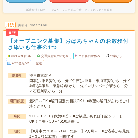
派遣会社
日研トータルソーシング株式会社 メディカルケア事業部
未読
掲載日
2026/08/08
NEW
【オープニング募集】おばあちゃんのお散歩付
き添いも仕事の1つ
職種未経験OK
交通費別途支給あり
土日祝日が休み
残業なし
WEB登録OK
派遣
神戸市東灘区
勤務地
岡本(兵庫県)駅から---分／住吉(兵庫県・東海道)駅から---分／
御影(兵庫県・阪急線)駅から---分／マリンパーク駅から---分
／石屋川駅から---分
週2日～OK ■曜日固定の相談OK！ ■希望の曜日があればご相
曜日頻度
談ください！
9:00～18:00（休憩60分）■ご希望があれば下記シフトも
時間
OK！早番 7:00～16:00遅番 …
【8月中のスタートOK！急募！】2カ月～ ■ご応募から最短
期間
2～3日後に就業が可能です！