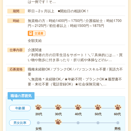
は一例です！そ…
即日～2ヶ月以上 ■開始日の相談OK！
期間
無資格の方：時給1400円～1750円 / 介護福祉士：時給1700
時給
円～2125円 / 初任者以上：時給1500円～1875円
交通費
全額支給
介護関連
仕事内容
／利用者の方の日常生活をサポート！＼▽具体的には…・買
い物や散歩に付き添ったり・折り紙や体操などのレ…
職種未経験OK / ブランクOK / パソコンスキル不要 / 英語力不
応募資格
要
＼無資格＊未経験OK／★年齢不問・ブランクOK★履歴書不
要・来社不要（電話登録OK）★社会保険完備＼…
職場の雰囲気
年齢層
20代
30代
40代
50代
60代
男女比率
女性
男性