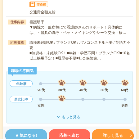
交通費
交通費全額支給
看護助手
仕事内容
▼病院の一般病棟にて看護師さんのサポート！具体的に
は、・器具の洗浄・ベットメイキングやシーツ交換・移…
職種未経験OK / ブランクOK / パソコンスキル不要 / 英語力不
応募資格
要
■無資格・未経験OK！■年齢・学歴不問！ブランクOK!■10名
以上採用予定！■履歴書不要■社会保険完…
職場の雰囲気
年齢層
20代
30代
40代
50代
60代
男女比率
女性
男性
もっと見る
気になる!
応募へ進む
詳しく見る