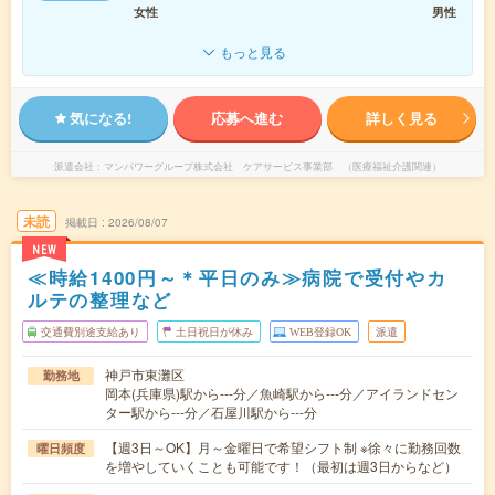
女性
男性
もっと見る
気になる!
応募へ進む
詳しく見る
派遣会社
マンパワーグループ株式会社 ケアサービス事業部 （医療福祉介護関連）
未読
掲載日
2026/08/07
NEW
≪時給1400円～＊平日のみ≫病院で受付やカ
ルテの整理など
交通費別途支給あり
土日祝日が休み
WEB登録OK
派遣
神戸市東灘区
勤務地
岡本(兵庫県)駅から---分／魚崎駅から---分／アイランドセン
ター駅から---分／石屋川駅から---分
【週3日～OK】月～金曜日で希望シフト制 ※徐々に勤務回数
曜日頻度
を増やしていくことも可能です！（最初は週3日からなど）