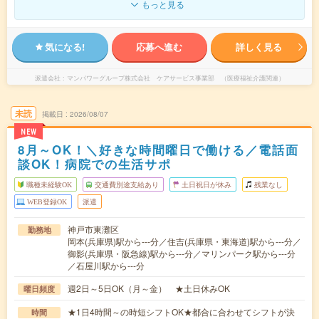
もっと見る
気になる!
応募へ進む
詳しく見る
派遣会社
マンパワーグループ株式会社 ケアサービス事業部 （医療福祉介護関連）
未読
掲載日
2026/08/07
NEW
8月～OK！＼好きな時間曜日で働ける／電話面
談OK！病院での生活サポ
職種未経験OK
交通費別途支給あり
土日祝日が休み
残業なし
WEB登録OK
派遣
神戸市東灘区
勤務地
岡本(兵庫県)駅から---分／住吉(兵庫県・東海道)駅から---分／
御影(兵庫県・阪急線)駅から---分／マリンパーク駅から---分
／石屋川駅から---分
週2日～5日OK（月～金） ★土日休みOK
曜日頻度
★1日4時間～の時短シフトOK★都合に合わせてシフトが決
時間