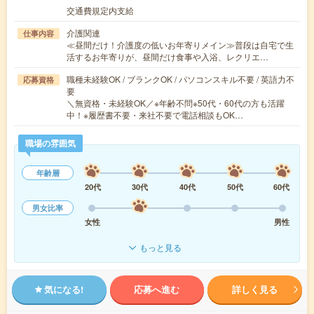
交通費規定内支給
介護関連
仕事内容
≪昼間だけ！介護度の低いお年寄りメイン≫普段は自宅で生
活するお年寄りが、昼間だけ食事や入浴、レクリエ…
職種未経験OK / ブランクOK / パソコンスキル不要 / 英語力不
応募資格
要
＼無資格・未経験OK／※年齢不問※50代・60代の方も活躍
中！※履歴書不要・来社不要で電話相談もOK…
職場の雰囲気
年齢層
20代
30代
40代
50代
60代
男女比率
女性
男性
もっと見る
気になる!
応募へ進む
詳しく見る