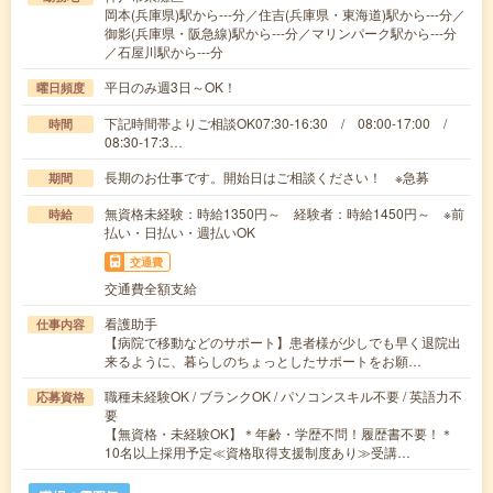
岡本(兵庫県)駅から---分／住吉(兵庫県・東海道)駅から---分／
御影(兵庫県・阪急線)駅から---分／マリンパーク駅から---分
／石屋川駅から---分
平日のみ週3日～OK！
曜日頻度
下記時間帯よりご相談OK07:30-16:30 / 08:00-17:00 /
時間
08:30-17:3…
長期のお仕事です。開始日はご相談ください！ ※急募
期間
無資格未経験：時給1350円～ 経験者：時給1450円～ ※前
時給
払い・日払い・週払いOK
交通費
交通費全額支給
看護助手
仕事内容
【病院で移動などのサポート】患者様が少しでも早く退院出
来るように、暮らしのちょっとしたサポートをお願…
職種未経験OK / ブランクOK / パソコンスキル不要 / 英語力不
応募資格
要
【無資格・未経験OK】＊年齢・学歴不問！履歴書不要！＊
10名以上採用予定≪資格取得支援制度あり≫受講…