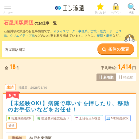
メニュー
気になる!
ログイン
検索
石屋川駅周辺
のお仕事一覧
石屋川駅の派遣のお仕事情報です。
オフィスワーク・事務系
、
営業・販売・サービス
系
、
クリエイティブ系
などのお仕事を取り揃えています。さらに、
短期
・
単発
などの
期間や、
職種未経験OK
などのこだわり条件で絞り込んでいただけます。
条件の変更
また、
三ノ宮駅
・
神戸三宮(阪急・神戸高速)駅
・
神戸三宮(阪神)駅
・
神戸(兵庫県)駅
・
石屋川駅周辺
元町(兵庫県)駅
など近隣駅のお仕事もご確認いただけます。
18
1,414
全
件
平均時給:
円
時給順
新着順
未読
掲載日
2026/08/10
NEW
【未経験OK!】病院で車いすを押したり、移動
のお手伝いなどをお任せ！
職種未経験OK
交通費別途支給あり
土日祝日が休み
WEB登録OK
派遣
神戸市東灘区
勤務地