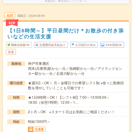
派遣会社
株式会社ニッソーネット
未読
掲載日
2026/08/09
NEW
【1日6時間～】平日昼間だけ＊お散歩の付き添
いなどの生活支援
職種未経験OK
交通費別途支給あり
土日祝日が休み
WEB登録OK
派遣
神戸市東灘区
勤務地
岡本(兵庫県)駅から---分／魚崎駅から---分／アイランドセン
ター駅から---分／石屋川駅から---分
★週3日～OK！ 月～金曜日での希望シフト制 ※徐々に勤務回
曜日頻度
数を増やしていくことも可能です！
★1日6時間～OK！【シフト例】7:00～13:009:00～
時間
18:00（休憩1時間）12:00～1…
2ヶ月～OK ※スタート日はお気軽にご相談ください！
期間
時給1500円～
時給
交通費