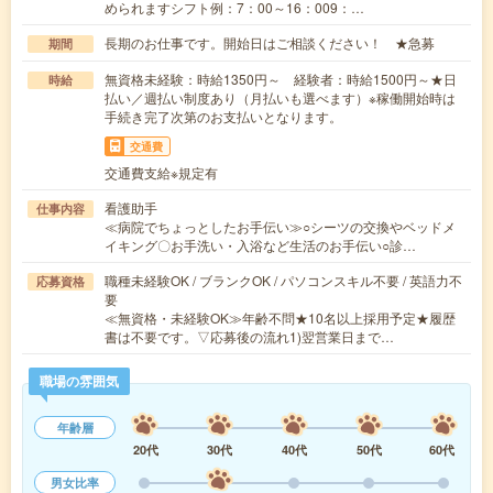
められますシフト例：7：00～16：009：…
長期のお仕事です。開始日はご相談ください！ ★急募
期間
無資格未経験：時給1350円～ 経験者：時給1500円～★日
時給
払い／週払い制度あり（月払いも選べます）※稼働開始時は
手続き完了次第のお支払いとなります。
交通費
交通費支給※規定有
看護助手
仕事内容
≪病院でちょっとしたお手伝い≫○シーツの交換やベッドメ
イキング〇お手洗い・入浴など生活のお手伝い○診…
職種未経験OK / ブランクOK / パソコンスキル不要 / 英語力不
応募資格
要
≪無資格・未経験OK≫年齢不問★10名以上採用予定★履歴
書は不要です。▽応募後の流れ1)翌営業日まで…
職場の雰囲気
年齢層
20代
30代
40代
50代
60代
男女比率