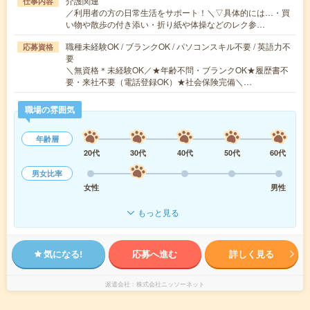
介護関連
仕事内容
／利用者の方の日常生活をサポート！＼▽具体的には…・買
い物や散歩の付き添い・折り紙や体操などのレク参…
職種未経験OK / ブランクOK / パソコンスキル不要 / 英語力不
応募資格
要
＼無資格＊未経験OK／★年齢不問・ブランクOK★履歴書不
要・来社不要（電話登録OK）★社会保険完備＼…
職場の雰囲気
年齢層
20代
30代
40代
50代
60代
男女比率
女性
男性
もっと見る
気になる!
応募へ進む
詳しく見る
派遣会社
株式会社ニッソーネット