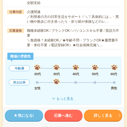
全額支給
介護関連
仕事内容
／利用者の方の日常生活をサポート！＼▽具体的には…・買
い物や散歩に付き添ったり・折り紙や体操などのレ…
職種未経験OK / ブランクOK / パソコンスキル不要 / 英語力不
応募資格
要
＼無資格＊未経験OK／★年齢不問・ブランクOK★履歴書不
要・来社不要（電話登録OK）★社会保険完備＼…
職場の雰囲気
年齢層
20代
30代
40代
50代
60代
男女比率
女性
男性
もっと見る
気になる!
応募へ進む
詳しく見る