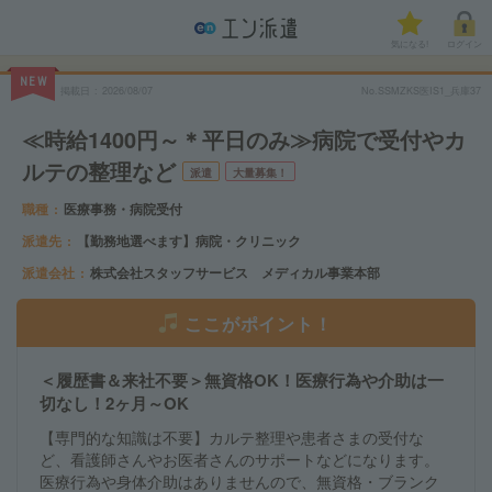
気になる!
ログイン
NEW
掲載日
2026/08/07
No.SSMZKS医IS1_兵庫37
≪時給1400円～＊平日のみ≫病院で受付やカ
ルテの整理など
派遣
大量募集！
職種
医療事務・病院受付
派遣先
【勤務地選べます】病院・クリニック
派遣会社
株式会社スタッフサービス メディカル事業本部
ここがポイント！
＜履歴書＆来社不要＞無資格OK！医療行為や介助は一
切なし！2ヶ月～OK
【専門的な知識は不要】カルテ整理や患者さまの受付な
ど、看護師さんやお医者さんのサポートなどになります。
医療行為や身体介助はありませんので、無資格・ブランク