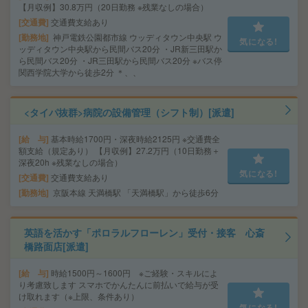
【月収例】30.8万円（20日勤務 ※残業なしの場合）
交通費
交通費支給あり
勤務地
神戸電鉄公園都市線 ウッディタウン中央駅 ウ
気になる!
ッディタウン中央駅から民間バス20分 ・JR新三田駅か
ら民間バス20分 ・JR三田駅から民間バス20分 ※バス停
関西学院大学から徒歩2分 ＊、、
<タイパ抜群>病院の設備管理（シフト制）[派遣]
給 与
基本時給1700円・深夜時給2125円 ※交通費全
額支給（規定あり） 【月収例】27.2万円（10日勤務＋
深夜20h ※残業なしの場合）
気になる!
交通費
交通費支給あり
勤務地
京阪本線 天満橋駅 「天満橋駅」から徒歩6分
英語を活かす「ポロラルフローレン」受付・接客 心斎
橋路面店[派遣]
給 与
時給1500円～1600円 ※ご経験・スキルによ
り考慮致します スマホでかんたんに前払いで給与が受
け取れます（※上限、条件あり）
気になる!