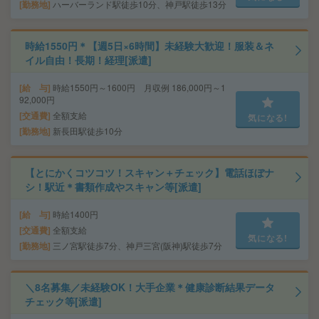
勤務地
ハーバーランド駅徒歩10分、神戸駅徒歩13分
時給1550円＊【週5日×6時間】未経験大歓迎！服装＆ネ
イル自由！長期！経理[派遣]
給 与
時給1550円～1600円 月収例 186,000円～1
92,000円
交通費
全額支給
気になる!
勤務地
新長田駅徒歩10分
【とにかくコツコツ！スキャン＋チェック】電話ほぼナ
シ！駅近＊書類作成やスキャン等[派遣]
給 与
時給1400円
交通費
全額支給
気になる!
勤務地
三ノ宮駅徒歩7分、神戸三宮(阪神)駅徒歩7分
＼8名募集／未経験OK！大手企業＊健康診断結果データ
チェック等[派遣]