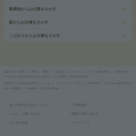
勤務地からお仕事をさがす
駅からお仕事をさがす
こだわりからお仕事をさがす
派遣TOP
関西
兵庫県
東灘区
株式会社スタッフサービス メディカル事業本部
≪時給1400円～
＊平日のみ≫病院で受付やカルテの整理など（111446857）の派遣の仕事詳細
派遣TOP
神戸新交通六甲アイランド線
アイランドセンター駅
≪時給1400円～＊平日のみ≫病院で受付や
カルテの整理など（111446857）の派遣の仕事詳細
個人情報の取り扱いについて
ご利用規約
ヘルプ・お問い合わせ
掲載のお問い合わせ
エン会社概要
サイトマップ