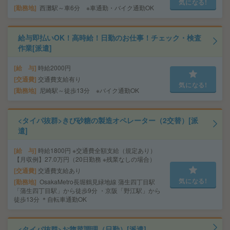
気になる!
勤務地
西灘駅～車6分 ※車通勤・バイク通勤OK
給与即払いOK！高時給！日勤のお仕事！チェック・検査
作業[派遣]
給 与
時給2000円
交通費
交通費支給有り
気になる!
勤務地
尼崎駅～徒歩13分 ※バイク通勤OK
<タイパ抜群>きび砂糖の製造オペレーター（2交替）[派
遣]
給 与
時給1800円 ※交通費全額支給（規定あり）
【月収例】27.0万円（20日勤務 ※残業なしの場合）
交通費
交通費支給あり
気になる!
勤務地
OsakaMetro長堀鶴見緑地線 蒲生四丁目駅
「蒲生四丁目駅」から徒歩9分 ・京阪「野江駅」から
徒歩13分 ＊自転車通勤OK
<タイパ抜群>お惣菜調理（日勤）[派遣]