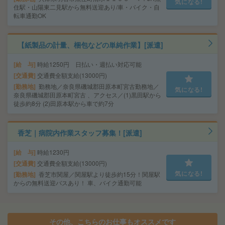
気になる!
住駅・山陽東二見駅から無料送迎あり/車・バイク・自
転車通勤OK
【紙製品の計量、梱包などの単純作業】[派遣]
給 与
時給1250円 日払い・週払い対応可能
交通費
交通費全額支給(13000円)
勤務地
勤務地／奈良県磯城郡田原本町宮古勤務地／
気になる!
奈良県磯城郡田原本町宮古 、アクセス／(1)黒田駅から
徒歩約8分 (2)田原本駅から車で約7分
香芝｜病院内作業スタッフ募集！[派遣]
給 与
時給1230円
交通費
交通費全額支給(13000円)
気になる!
勤務地
香芝市関屋／関屋駅より徒歩約15分！関屋駅
からの無料送迎バスあり！ 車、バイク通勤可能
その他、こちらのお仕事もオススメです