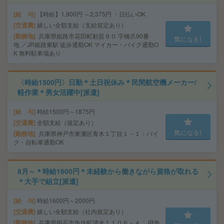
給 与
【時給】1,900円 ～2,375円 ・日払いOK
交通費
嬉しい全額支給（支給規定あり）
勤務地
兵庫県姫路市花田町勅旨９０ 字橋爪90番
気になる!
地 ／JR姫路東駅 徒歩通勤OK マイカー・バイク通勤O
K 無料駐車場あり
〈時給1500円〉日勤＊土日祝休み＊民間航空機メーカー/
軽作業＊男女活躍中[派遣]
給 与
時給1500円～1875円
交通費
全額支給（規定あり）
気になる!
勤務地
兵庫県神戸市東灘区青木１丁目１－１：バイ
ク・自転車通勤OK
8月～＊時給1600円＊未経験から働きながら資格が取れる
＊大手で組立[派遣]
給 与
時給1600円～2000円
交通費
嬉しい全額支給（社内規定あり）
勤務地
兵庫県明石市魚住町清水１１０６－４：JR魚