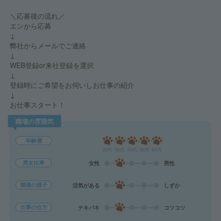
＼応募後の流れ／
エンから応募
↓
弊社からメールでご連絡
↓
WEB登録or来社登録を選択
↓
登録時にご希望をお伺いしお仕事の紹介
↓
お仕事スタート！
職場の雰囲気
年齢層
20代
30代
40代
50代
60代
男女比率
女性
男性
職場の様子
活気がある
しずか
仕事の仕方
テキパキ
コツコツ