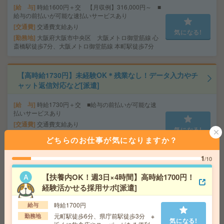
給 与
時給1600円＋交 【月収例】316,000円～ ■
給与の前払いが可能な速払いサービスあり
交通費
交通費支給あり
気になる!
勤務地
大阪府大阪市中央区 大阪メトロ御堂筋線 心
斎橋駅徒歩7分、大阪メトロ御堂筋線 本町駅徒歩7分
【高時給1730円】未経験OK＊残業なし！データ入力やチ
ャット返信対応など[派遣]
給 与
時給1730円＋交 ■給与の前払いが可能な速
払いサービスあり
交通費
交通費支給あり
気になる!
勤務地
大阪府大阪市北区 大阪メトロ四つ橋線 西梅
どちらのお仕事が気になりますか？
田駅徒歩4分、大阪環状線 大阪駅徒歩7分
1
/10
座り仕事！給与即払いOK！高時給！データ入力、品質検
【扶養内OK！週3日×4時間】高時給1700円！
査[派遣]
経験活かせる採用サポ[派遣]
給 与
時給1500円
時給1700円
給与
交通費
交通費支給有り
元町駅徒歩6分、県庁前駅徒歩3分 ※
勤務地
気になる!
気になる!
南公園駅～徒歩7分 ※送迎有り