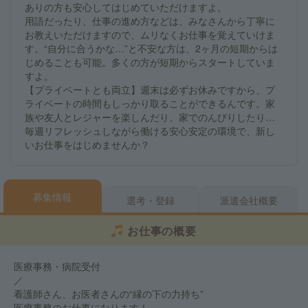
ありの方も安心してはじめていただけますよ。
用語だったり、仕事の進め方などは、みなさんから丁寧に
お教えいただけますので、ムリなくお仕事を覚えていけま
す。“自分に合うかな…”と不安な方は、2ヶ月の短期からは
じめることも可能。多くの方が短期からスタートしていま
すよ。
【プライベートとも両立】週末は必ずお休みですから、プ
ライベートの時間もしっかり取ることができるんです。家
族や友人とレジャーを楽しんだり、家でのんびりしたり…
毎週リフレッシュしながら働ける安心安定の環境で、新し
いお仕事をはじめませんか？
募集情報
選考・登録
派遣会社概要
お仕事の概要
医療事務・病院受付
／
看護師さん、お医者さんの“縁の下の力持ち”
医療事務のお仕事になります！