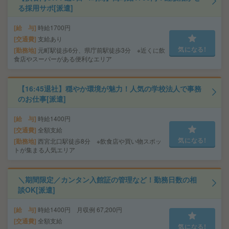
る採用サポ[派遣]
給 与
時給1700円
交通費
支給あり
気になる!
勤務地
元町駅徒歩6分、県庁前駅徒歩3分 ※近くに飲
食店やスーパーがある便利なエリア
【16:45退社】穏やか環境が魅力！人気の学校法人で事務
のお仕事[派遣]
給 与
時給1400円
交通費
全額支給
気になる!
勤務地
西宮北口駅徒歩8分 ※飲食店や買い物スポッ
トが集まる人気エリア
＼期間限定／カンタン入館証の管理など！勤務日数の相
談OK[派遣]
給 与
時給1400円 月収例 67,200円
交通費
全額支給
気になる!