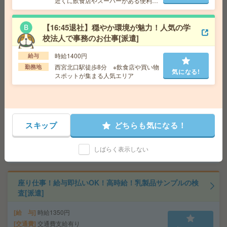
勤務地
近くに飲食店やスーパーがある便利な
エリア
【16:45退社】穏やか環境が魅力！人気の学
平日休み！日勤のお仕事！袋詰め作業など[派遣]
校法人で事務のお仕事[派遣]
給 与
時給1200円
時給1400円
給与
交通費
交通費支給有り
気になる!
西宮北口駅徒歩8分 ※飲食店や買い物
勤務地
気になる!
勤務地
新神戸駅～徒歩7分
スポットが集まる人気エリア
駅チカ！高時給！車通勤OK！土日休み！原料投入、箱詰
め[派遣]
スキップ
どちらも気になる！
給 与
時給1300円
交通費
交通費支給有り
気になる!
しばらく表示しない
勤務地
住吉駅～徒歩3分 ※車通勤・バイク通勤OK
座り仕事！給与即払いOK！高時給！乳製品サンプルの検
査[派遣]
給 与
時給1350円
交通費
交通費支給有り