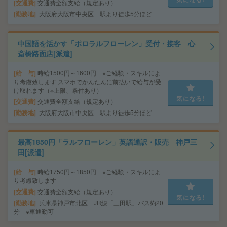
交通費
交通費全額支給（規定あり）
勤務地
大阪府大阪市中央区 駅より徒歩5分ほど
中国語を活かす「ポロラルフローレン」受付・接客 心
斎橋路面店[派遣]
給 与
時給1500円～1600円 ※ご経験・スキルによ
り考慮致します スマホでかんたんに前払いで給与が受
け取れます（※上限、条件あり）
気になる!
交通費
交通費全額支給（規定あり）
勤務地
大阪府大阪市中央区 駅より徒歩5分ほど
最高1850円「ラルフローレン」英語通訳・販売 神戸三
田[派遣]
給 与
時給1750円～1850円 ※ご経験・スキルによ
り考慮致します
交通費
交通費全額支給（規定あり）
気になる!
勤務地
兵庫県神戸市北区 JR線「三田駅」バス約20
分 ※車通勤可