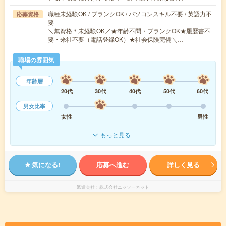
職種未経験OK / ブランクOK / パソコンスキル不要 / 英語力不
応募資格
要
＼無資格＊未経験OK／★年齢不問・ブランクOK★履歴書不
要・来社不要（電話登録OK）★社会保険完備＼…
職場の雰囲気
年齢層
20代
30代
40代
50代
60代
男女比率
女性
男性
もっと見る
気になる!
応募へ進む
詳しく見る
派遣会社
株式会社ニッソーネット