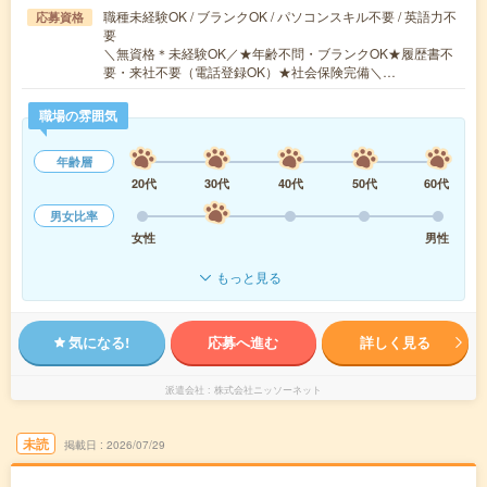
職種未経験OK / ブランクOK / パソコンスキル不要 / 英語力不
応募資格
要
＼無資格＊未経験OK／★年齢不問・ブランクOK★履歴書不
要・来社不要（電話登録OK）★社会保険完備＼…
職場の雰囲気
年齢層
20代
30代
40代
50代
60代
男女比率
女性
男性
もっと見る
気になる!
応募へ進む
詳しく見る
派遣会社
株式会社ニッソーネット
未読
掲載日
2026/07/29