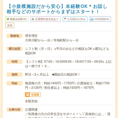
【小規模施設だから安心】未経験OK＊お話し
相手などのサポートからまずはスタート！
職種未経験OK
交通費別途支給あり
土日祝日が休み
WEB登録OK
派遣
堺市堺区
勤務地
大和川駅から---分／寺地町駅から---分
シフト制（月～日） ※平日のみなどの相談もOK ※週3なども
曜日頻度
相談OK
【シフト例】07:00～16:0009:00～18:0017:00～09:00※ 上記
時間
は一例です！そ…
即日～2ヶ月以上 ■開始日の相談OK！
期間
無資格の方：時給1400円～1750円 / 介護福祉士：時給1700
時給
円～2125円 / 初任者以上：時給1500円～1875円
交通費
全額支給
介護関連
仕事内容
／利用者の方の日常生活をサポート！＼▽具体的には…・買