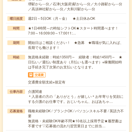
堺駅から---分／石津(大阪府)駅から---分／大小路駅から---分
／高須神社駅から---分／大和川駅から---分
週2日～5日OK（月～金） ★土日休みOK
曜日頻度
★1日4時間～の時短シフトOK★スタート時間選べます！
時間
7:00～16:009:00～17:0011:…
開始日はご相談ください！ ★急募 ★職場が気に入れば、
期間
長期でも働けます！
無資格未経験：時給1350円～ 経験者：時給1450円～ ★
時給
日払い／週払い制度あり（月払いも選べます）※稼働開始時
は手続き完了次第のお支払いとなります。
交通費
交通費全額支給※規定有
介護関連
仕事内容
＊入居者の方の「ありがとう」が嬉しい＊お年寄りを笑顔に
する介護のお仕事です。おじいちゃん、おばあちゃ…
職種未経験OK / ブランクOK / パソコンスキル不要 / 英語力不
応募資格
要
無資格・未経験OK年齢不問★10名以上採用予定★履歴書は
不要です▽応募後の流れ1)翌営業日までに担当…