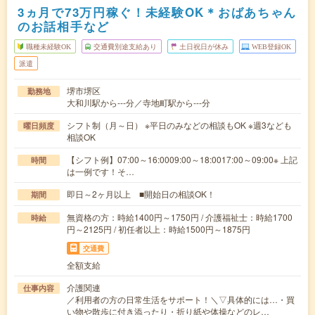
3ヵ月で73万円稼ぐ！未経験OK＊おばあちゃん
のお話相手など
職種未経験OK
交通費別途支給あり
土日祝日が休み
WEB登録OK
派遣
堺市堺区
勤務地
大和川駅から---分／寺地町駅から---分
シフト制（月～日） ※平日のみなどの相談もOK ※週3なども
曜日頻度
相談OK
【シフト例】07:00～16:0009:00～18:0017:00～09:00※ 上記
時間
は一例です！そ…
即日～2ヶ月以上 ■開始日の相談OK！
期間
無資格の方：時給1400円～1750円 / 介護福祉士：時給1700
時給
円～2125円 / 初任者以上：時給1500円～1875円
交通費
全額支給
介護関連
仕事内容
／利用者の方の日常生活をサポート！＼▽具体的には…・買
い物や散歩に付き添ったり・折り紙や体操などのレ…