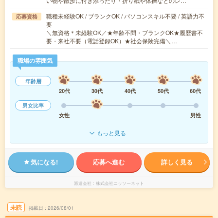
い物や散歩に付き添ったり・折り紙や体操などのレ…
職種未経験OK / ブランクOK / パソコンスキル不要 / 英語力不
応募資格
要
＼無資格＊未経験OK／★年齢不問・ブランクOK★履歴書不
要・来社不要（電話登録OK）★社会保険完備＼…
職場の雰囲気
年齢層
20代
30代
40代
50代
60代
男女比率
女性
男性
もっと見る
気になる!
応募へ進む
詳しく見る
派遣会社
株式会社ニッソーネット
未読
掲載日
2026/08/01