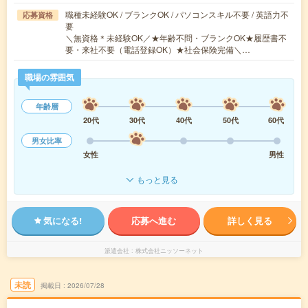
職種未経験OK / ブランクOK / パソコンスキル不要 / 英語力不
応募資格
要
＼無資格＊未経験OK／★年齢不問・ブランクOK★履歴書不
要・来社不要（電話登録OK）★社会保険完備＼…
職場の雰囲気
年齢層
20代
30代
40代
50代
60代
男女比率
女性
男性
もっと見る
気になる!
応募へ進む
詳しく見る
派遣会社
株式会社ニッソーネット
未読
掲載日
2026/07/28