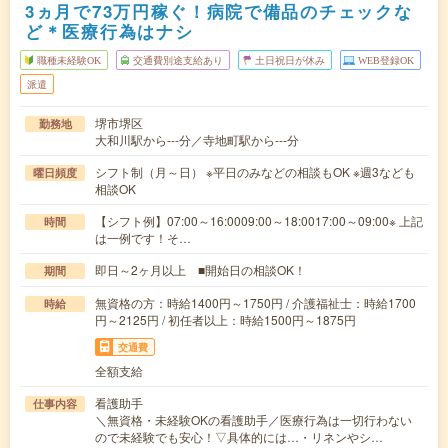
3ヵ月で73万円稼ぐ！病院で備品のチェックな
ど＊医療行為はナシ
職種未経験OK
交通費別途支給あり
土日祝日が休み
WEB登録OK
派遣
堺市堺区
勤務地
大和川駅から---分／寺地町駅から---分
シフト制（月～日） ※平日のみなどの相談もOK ※週3なども
曜日頻度
相談OK
【シフト例】07:00～16:0009:00～18:0017:00～09:00※ 上記
時間
は一例です！そ…
即日～2ヶ月以上 ■開始日の相談OK！
期間
無資格の方：時給1400円～1750円 / 介護福祉士：時給1700
時給
円～2125円 / 初任者以上：時給1500円～1875円
交通費
全額支給
看護助手
仕事内容
＼無資格・未経験OKの看護助手／医療行為は一切行わない
ので未経験でも安心！▽具体的には…・リネンやシ…