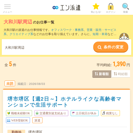
メニュー
気になる!
ログイン
検索
大和川駅周辺
のお仕事一覧
大和川駅の派遣のお仕事情報です。
オフィスワーク・事務系
、
営業・販売・サービス
系
、
クリエイティブ系
などのお仕事を取り揃えています。さらに、
短期
・
単発
などの
期間や、
職種未経験OK
などのこだわり条件で絞り込んでいただけます。
条件の変更
また、
本町駅
・
心斎橋駅
・
なんば(地下鉄)駅
・
阿波座駅
・
四ツ橋駅
など近隣駅のお仕事
大和川駅周辺
もご確認いただけます。
5
1,390
全
件
平均時給:
円
時給順
新着順
未読
掲載日
2026/08/03
堺市堺区【週2日～】ホテルライクな高齢者マ
ンションで生活サポート
職種未経験OK
交通費別途支給あり
土日祝日が休み
残業なし
WEB登録OK
派遣
堺市堺区
勤務地