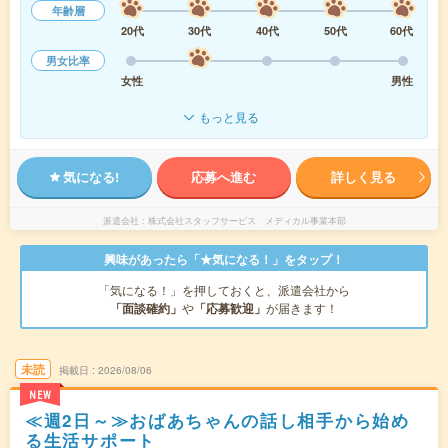
年齢層
20代
30代
40代
50代
60代
男女比率
女性
男性
もっと見る
気になる!
応募へ進む
詳しく見る
派遣会社
株式会社スタッフサービス メディカル事業本部
興味があったら「★気になる！」をタップ！
「気になる！」を押しておくと、派遣会社から
「面談確約」
や
「応募歓迎」
が届きます！
未読
掲載日
2026/08/06
NEW
≪週2日～≫おばあちゃんの話し相手から始め
る生活サポート