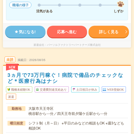
職場の様子
活気がある
しずか
気になる!
応募へ進む
詳しく見る
派遣会社
パーソルファクトリーパートナーズ株式会社
未読
掲載日
2026/08/05
NEW
3ヵ月で73万円稼ぐ！病院で備品のチェックな
ど＊医療行為はナシ
職種未経験OK
交通費別途支給あり
土日祝日が休み
WEB登録OK
派遣
大阪市天王寺区
勤務地
桃谷駅から---分／四天王寺前夕陽ケ丘駅から---分
シフト制（月～日） ※平日のみなどの相談もOK ※週3なども
曜日頻度
相談OK