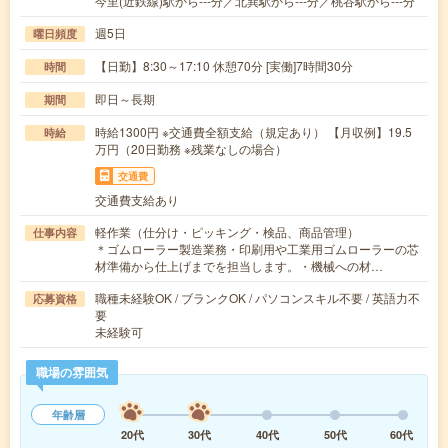
今里(近鉄線)駅から---分／北巽駅から---分／桃谷駅から---分
週5日
曜日頻度
【日勤】8:30～17:10 休憩70分 [実働]7時間30分
時間
即日～長期
期間
時給1300円 ※交通費全額支給（規定あり） 【月収例】19.5
時給
万円（20日勤務 ※残業なしの場合）
交通費
交通費支給あり
軽作業（仕分け・ピッキング・検品、商品管理）
仕事内容
＊ゴムローラー製造業務・印刷用や工業用ゴムローラーの芯
材準備から仕上げまでを担当します。・機械への材…
職種未経験OK / ブランクOK / パソコンスキル不要 / 英語力不
応募資格
要
未経験可
職場の雰囲気
年齢層
20代
30代
40代
50代
60代