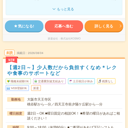
もっと見る
気になる!
応募へ進む
詳しく見る
派遣会社
株式会社KOSMO
未読
掲載日
2026/08/04
NEW
【週2日～】少人数だから負担すくなめ＊レク
や食事のサポートなど
職種未経験OK
交通費別途支給あり
土日祝日が休み
残業なし
WEB登録OK
派遣
大阪市天王寺区
勤務地
桃谷駅から---分／四天王寺前夕陽ケ丘駅から---分
週2日～OK ■曜日固定の相談OK！ ■希望の曜日があればご相
曜日頻度
談ください！
9:00～18:00（休憩60分）■ご希望があれば下記シフトも
時間