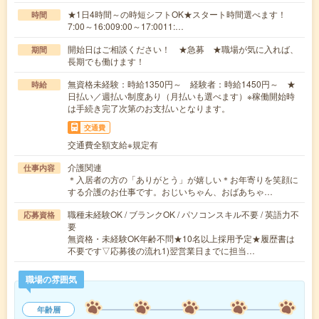
★1日4時間～の時短シフトOK★スタート時間選べます！
時間
7:00～16:009:00～17:0011:…
開始日はご相談ください！ ★急募 ★職場が気に入れば、
期間
長期でも働けます！
無資格未経験：時給1350円～ 経験者：時給1450円～ ★
時給
日払い／週払い制度あり（月払いも選べます）※稼働開始時
は手続き完了次第のお支払いとなります。
交通費
交通費全額支給※規定有
介護関連
仕事内容
＊入居者の方の「ありがとう」が嬉しい＊お年寄りを笑顔に
する介護のお仕事です。おじいちゃん、おばあちゃ…
職種未経験OK / ブランクOK / パソコンスキル不要 / 英語力不
応募資格
要
無資格・未経験OK年齢不問★10名以上採用予定★履歴書は
不要です▽応募後の流れ1)翌営業日までに担当…
職場の雰囲気
年齢層