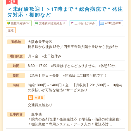
NEW
＜未経験歓迎！＞17時まで＊総合病院で＊発注
先対応・棚卸など
職種未経験OK
交通費別途支給あり
土日祝日が休み
WEB登録OK
派遣
大阪市天王寺区
勤務地
桃谷駅から徒歩13分／四天王寺前夕陽ケ丘駅から徒歩6分
月～金 ※土日祝休み
曜日頻度
8:30～17:00 ※残業はほとんどありません。※休憩60分。
時間
【急募】即日～長期 ※開始日はご相談可能です！
期間
時給1300円～1400円＋交 【月収例】201,500円～ ■給与
時給
の前払いが可能な速払いサービスあり
交通費
交通費支給あり
一般事務
仕事内容
＊院内の薬剤管理＊発注先対応（消耗品・備品の発注業務）
＊棚卸業務＊専用システム・データ入力＊電話応対…