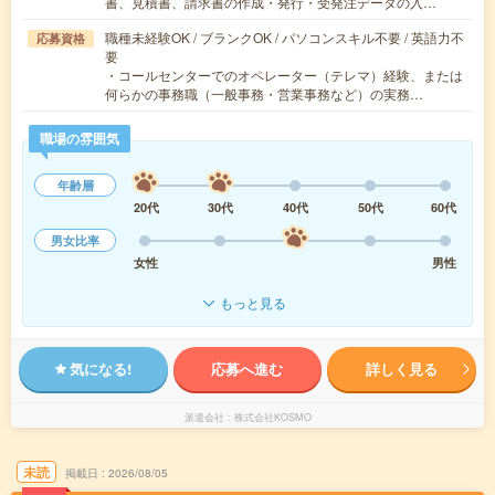
書、見積書、請求書の作成・発行・受発注データの入…
職種未経験OK / ブランクOK / パソコンスキル不要 / 英語力不
応募資格
要
・コールセンターでのオペレーター（テレマ）経験、または
何らかの事務職（一般事務・営業事務など）の実務…
職場の雰囲気
年齢層
20代
30代
40代
50代
60代
男女比率
女性
男性
もっと見る
気になる!
応募へ進む
詳しく見る
派遣会社
株式会社KOSMO
未読
掲載日
2026/08/05