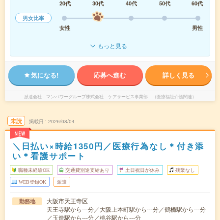
20代
30代
40代
50代
60代
男女比率
女性
男性
もっと見る
気になる!
応募へ進む
詳しく見る
派遣会社
マンパワーグループ株式会社 ケアサービス事業部 （医療福祉介護関連）
未読
掲載日
2026/08/04
NEW
＼日払い×時給1350円／医療行為なし＊付き添
い＊看護サポート
職種未経験OK
交通費別途支給あり
土日祝日が休み
残業なし
WEB登録OK
派遣
大阪市天王寺区
勤務地
天王寺駅から---分／大阪上本町駅から---分／鶴橋駅から---分
／玉造駅から---分／桃谷駅から---分