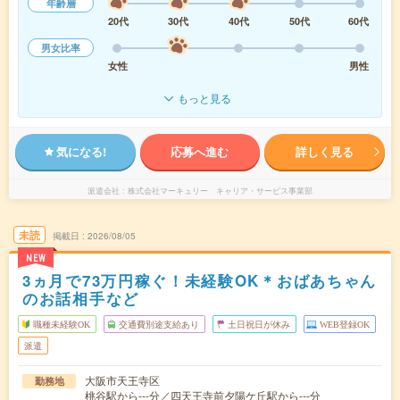
年齢層
20代
30代
40代
50代
60代
男女比率
女性
男性
もっと見る
気になる!
応募へ進む
詳しく見る
派遣会社
株式会社マーキュリー キャリア・サービス事業部
未読
掲載日
2026/08/05
NEW
3ヵ月で73万円稼ぐ！未経験OK＊おばあちゃん
のお話相手など
職種未経験OK
交通費別途支給あり
土日祝日が休み
WEB登録OK
派遣
大阪市天王寺区
勤務地
桃谷駅から---分／四天王寺前夕陽ケ丘駅から---分