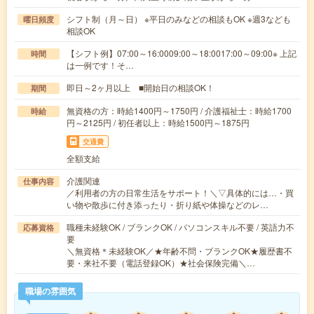
シフト制（月～日） ※平日のみなどの相談もOK ※週3なども
曜日頻度
相談OK
【シフト例】07:00～16:0009:00～18:0017:00～09:00※ 上記
時間
は一例です！そ…
即日～2ヶ月以上 ■開始日の相談OK！
期間
無資格の方：時給1400円～1750円 / 介護福祉士：時給1700
時給
円～2125円 / 初任者以上：時給1500円～1875円
交通費
全額支給
介護関連
仕事内容
／利用者の方の日常生活をサポート！＼▽具体的には…・買
い物や散歩に付き添ったり・折り紙や体操などのレ…
職種未経験OK / ブランクOK / パソコンスキル不要 / 英語力不
応募資格
要
＼無資格＊未経験OK／★年齢不問・ブランクOK★履歴書不
要・来社不要（電話登録OK）★社会保険完備＼…
職場の雰囲気