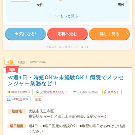
女性
男性
もっと見る
気になる!
応募へ進む
詳しく見る
派遣会社
株式会社ニッソーネット
未読
掲載日
2026/08/04
NEW
≪週4日・時短OK≫未経験OK！病院でメッセ
ンジャー業務など！
職種未経験OK
交通費別途支給あり
土日祝日が休み
残業なし
WEB登録OK
派遣
大阪市天王寺区
勤務地
桃谷駅から---分／四天王寺前夕陽ケ丘駅から---分
週4日～ ■曜日固定の相談OK！ ■希望の曜日があればご相談
曜日頻度
ください！