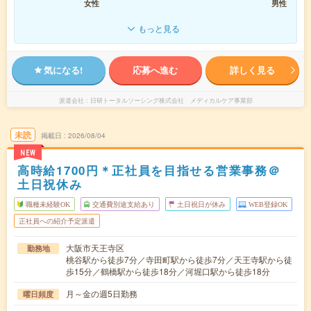
女性
男性
もっと見る
気になる!
応募へ進む
詳しく見る
派遣会社
日研トータルソーシング株式会社 メディカルケア事業部
未読
掲載日
2026/08/04
NEW
高時給1700円＊正社員を目指せる営業事務＠
土日祝休み
職種未経験OK
交通費別途支給あり
土日祝日が休み
WEB登録OK
正社員への紹介予定派遣
大阪市天王寺区
勤務地
桃谷駅から徒歩7分／寺田町駅から徒歩7分／天王寺駅から徒
歩15分／鶴橋駅から徒歩18分／河堀口駅から徒歩18分
月～金の週5日勤務
曜日頻度