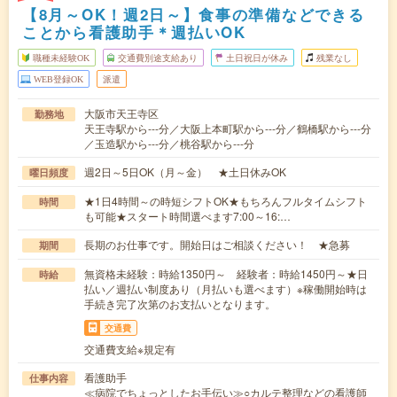
【8月～OK！週2日～】食事の準備などできる
ことから看護助手＊週払いOK
職種未経験OK
交通費別途支給あり
土日祝日が休み
残業なし
WEB登録OK
派遣
大阪市天王寺区
勤務地
天王寺駅から---分／大阪上本町駅から---分／鶴橋駅から---分
／玉造駅から---分／桃谷駅から---分
週2日～5日OK（月～金） ★土日休みOK
曜日頻度
★1日4時間～の時短シフトOK★もちろんフルタイムシフト
時間
も可能★スタート時間選べます7:00～16:…
長期のお仕事です。開始日はご相談ください！ ★急募
期間
無資格未経験：時給1350円～ 経験者：時給1450円～★日
時給
払い／週払い制度あり（月払いも選べます）※稼働開始時は
手続き完了次第のお支払いとなります。
交通費
交通費支給※規定有
看護助手
仕事内容
≪病院でちょっとしたお手伝い≫○カルテ整理などの看護師