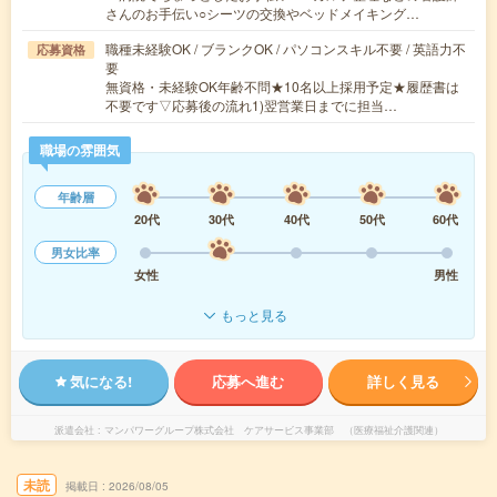
さんのお手伝い○シーツの交換やベッドメイキング…
職種未経験OK / ブランクOK / パソコンスキル不要 / 英語力不
応募資格
要
無資格・未経験OK年齢不問★10名以上採用予定★履歴書は
不要です▽応募後の流れ1)翌営業日までに担当…
職場の雰囲気
年齢層
20代
30代
40代
50代
60代
男女比率
女性
男性
もっと見る
気になる!
応募へ進む
詳しく見る
派遣会社
マンパワーグループ株式会社 ケアサービス事業部 （医療福祉介護関連）
未読
掲載日
2026/08/05