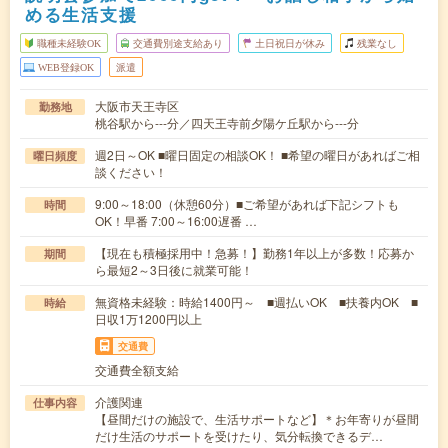
める生活支援
職種未経験OK
交通費別途支給あり
土日祝日が休み
残業なし
WEB登録OK
派遣
大阪市天王寺区
勤務地
桃谷駅から---分／四天王寺前夕陽ケ丘駅から---分
週2日～OK ■曜日固定の相談OK！ ■希望の曜日があればご相
曜日頻度
談ください！
9:00～18:00（休憩60分）■ご希望があれば下記シフトも
時間
OK！早番 7:00～16:00遅番 …
【現在も積極採用中！急募！】勤務1年以上が多数！応募か
期間
ら最短2～3日後に就業可能！
無資格未経験：時給1400円～ ■週払いOK ■扶養内OK ■
時給
日収1万1200円以上
交通費
交通費全額支給
介護関連
仕事内容
【昼間だけの施設で、生活サポートなど】＊お年寄りが昼間
だけ生活のサポートを受けたり、気分転換できるデ…