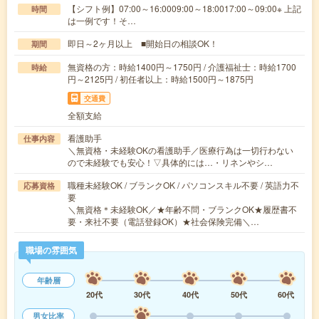
【シフト例】07:00～16:0009:00～18:0017:00～09:00※ 上記
時間
は一例です！そ…
即日～2ヶ月以上 ■開始日の相談OK！
期間
無資格の方：時給1400円～1750円 / 介護福祉士：時給1700
時給
円～2125円 / 初任者以上：時給1500円～1875円
交通費
全額支給
看護助手
仕事内容
＼無資格・未経験OKの看護助手／医療行為は一切行わない
ので未経験でも安心！▽具体的には…・リネンやシ…
職種未経験OK / ブランクOK / パソコンスキル不要 / 英語力不
応募資格
要
＼無資格＊未経験OK／★年齢不問・ブランクOK★履歴書不
要・来社不要（電話登録OK）★社会保険完備＼…
職場の雰囲気
年齢層
20代
30代
40代
50代
60代
男女比率