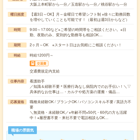
大阪上本町駅から---分／玉造駅から---分／桃谷駅から---分
【週3日～OK】月～金曜日で希望シフト制 ※徐々に勤務回数
曜日頻度
を増やしていくことも可能です！（最初は週3日からなど）
9:00～17:00など※ご希望の時間帯をご相談ください。※日
時間
勤、夜勤のみ、変則的な勤務等も相談OK…
2ヶ月～OK ※スタート日はお気軽にご相談ください！
期間
時給1200円～
時給
交通費
交通費規定内支給
看護助手
仕事内容
／知識＆経験不要＊医療行為なし病院内でのお手伝い！＼▽
具体的なお仕事は…・カルテや処方薬の運搬・備品…
職種未経験OK / ブランクOK / パソコンスキル不要 / 英語力不
応募資格
要
＼無資格・未経験OK／※年齢不問※50代・60代の方も活躍
中！※履歴書不要・来社不要で電話相談もOK…
職場の雰囲気