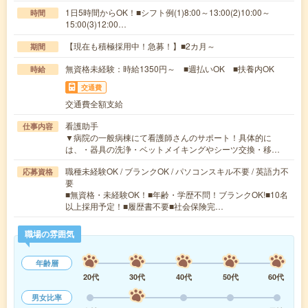
1日5時間からOK！■シフト例(1)8:00～13:00(2)10:00～
時間
15:00(3)12:00…
【現在も積極採用中！急募！】■2カ月～
期間
無資格未経験：時給1350円～ ■週払いOK ■扶養内OK
時給
交通費
交通費全額支給
看護助手
仕事内容
▼病院の一般病棟にて看護師さんのサポート！具体的に
は、・器具の洗浄・ベットメイキングやシーツ交換・移…
職種未経験OK / ブランクOK / パソコンスキル不要 / 英語力不
応募資格
要
■無資格・未経験OK！■年齢・学歴不問！ブランクOK!■10名
以上採用予定！■履歴書不要■社会保険完…
職場の雰囲気
年齢層
20代
30代
40代
50代
60代
男女比率