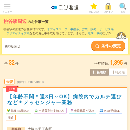
メニュー
気になる!
ログイン
検索
桃谷駅周辺
のお仕事一覧
桃谷駅の派遣のお仕事情報です。
オフィスワーク・事務系
、
営業・販売・サービス系
、
クリエイティブ系
などのお仕事を取り揃えています。さらに、
短期
・
単発
などの期
間や、
職種未経験OK
などのこだわり条件で絞り込んでいただけます。
条件の変更
また、
本町駅
・
淀屋橋駅
・
堺筋本町駅
・
心斎橋駅
・
北浜(大阪府)駅
など近隣駅のお仕事
桃谷駅周辺
もご確認いただけます。
32
1,395
全
件
平均時給:
円
時給順
新着順
未読
掲載日
2026/08/06
NEW
【年齢不問＊週3日～OK】病院内でカルテ運び
など＊メッセンジャー業務
職種未経験OK
交通費別途支給あり
土日祝日が休み
WEB登録OK
派遣
大阪市天王寺区
勤務地