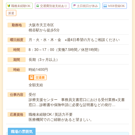
職種未経験OK
交通費別途支給あり
土日祝日が休み
WEB登録OK
派遣
大阪市天王寺区
勤務地
桃谷駅から徒歩5分
月・火・水・木・金 ※週4日希望の方もご相談ください
曜日頻度
8：30～17：00（実働7.5時間／休憩1時間）
時間
長期（3ヶ月以上）
期間
時給1400円
時給
交通費
全額支給
受付
仕事内容
診療支援センター 事務員文書窓口における受付業務※文書
窓口…診断書や保険申請に必要な証明書などの発行…
職種未経験OK / 英語力不要
応募資格
医療機関でのご経験があると望ましい。
職場の雰囲気