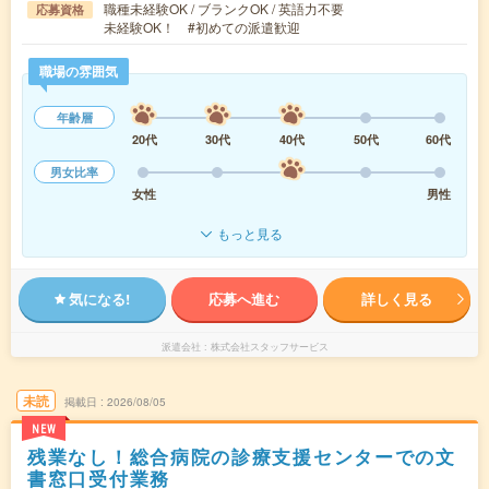
職種未経験OK / ブランクOK / 英語力不要
応募資格
未経験OK！ #初めての派遣歓迎
職場の雰囲気
年齢層
20代
30代
40代
50代
60代
男女比率
女性
男性
もっと見る
気になる!
応募へ進む
詳しく見る
派遣会社
株式会社スタッフサービス
未読
掲載日
2026/08/05
NEW
残業なし！総合病院の診療支援センターでの文
書窓口受付業務