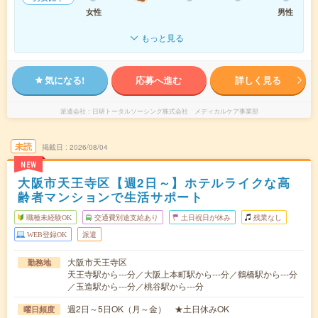
女性
男性
もっと見る
気になる!
応募へ進む
詳しく見る
派遣会社
日研トータルソーシング株式会社 メディカルケア事業部
未読
掲載日
2026/08/04
NEW
大阪市天王寺区【週2日～】ホテルライクな高
齢者マンションで生活サポート
職種未経験OK
交通費別途支給あり
土日祝日が休み
残業なし
WEB登録OK
派遣
大阪市天王寺区
勤務地
天王寺駅から---分／大阪上本町駅から---分／鶴橋駅から---分
／玉造駅から---分／桃谷駅から---分
週2日～5日OK（月～金） ★土日休みOK
曜日頻度