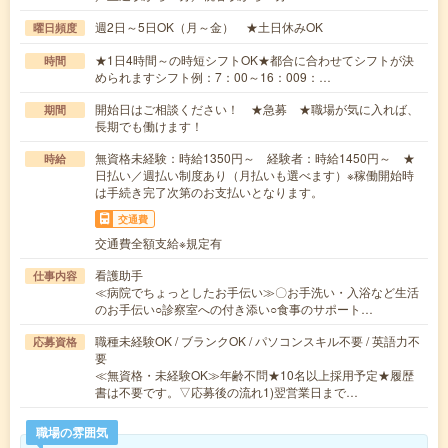
週2日～5日OK（月～金） ★土日休みOK
曜日頻度
★1日4時間～の時短シフトOK★都合に合わせてシフトが決
時間
められますシフト例：7：00～16：009：…
開始日はご相談ください！ ★急募 ★職場が気に入れば、
期間
長期でも働けます！
無資格未経験：時給1350円～ 経験者：時給1450円～ ★
時給
日払い／週払い制度あり（月払いも選べます）※稼働開始時
は手続き完了次第のお支払いとなります。
交通費
交通費全額支給※規定有
看護助手
仕事内容
≪病院でちょっとしたお手伝い≫〇お手洗い・入浴など生活
のお手伝い○診察室への付き添い○食事のサポート…
職種未経験OK / ブランクOK / パソコンスキル不要 / 英語力不
応募資格
要
≪無資格・未経験OK≫年齢不問★10名以上採用予定★履歴
書は不要です。▽応募後の流れ1)翌営業日まで…
職場の雰囲気