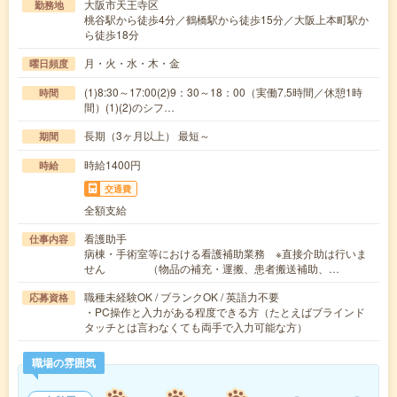
大阪市天王寺区
勤務地
桃谷駅から徒歩4分／鶴橋駅から徒歩15分／大阪上本町駅か
ら徒歩18分
月・火・水・木・金
曜日頻度
(1)8:30～17:00(2)9：30～18：00（実働7.5時間／休憩1時
時間
間）(1)(2)のシフ…
長期（3ヶ月以上） 最短～
期間
時給1400円
時給
交通費
全額支給
看護助手
仕事内容
病棟・手術室等における看護補助業務 ※直接介助は行いま
せん （物品の補充・運搬、患者搬送補助、…
職種未経験OK / ブランクOK / 英語力不要
応募資格
・PC操作と入力がある程度できる方（たとえばブラインド
タッチとは言わなくても両手で入力可能な方）
職場の雰囲気