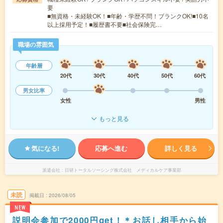
要
■無資格・未経験OK！■年齢・学歴不問！ブランクOK!■10名
以上採用予定！■履歴書不要■社会保険完…
職場の雰囲気
年齢層
20代
30代
40代
50代
60代
男女比率
女性
男性
もっと見る
気になる!
応募へ進む
詳しく見る
派遣会社
日研トータルソーシング株式会社 メディカルケア事業部
未読
掲載日
2026/08/05
NEW
説明会参加で2000円get！＊お話し相手から始