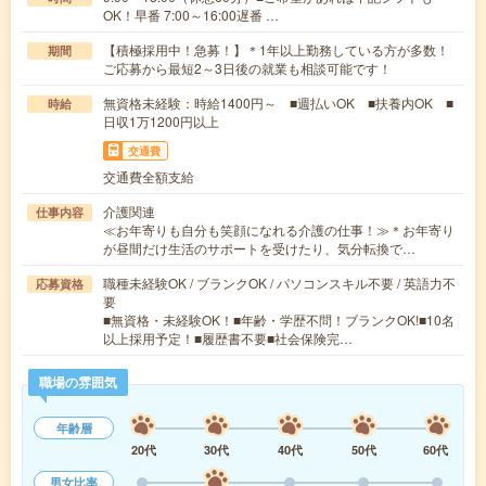
OK！早番 7:00～16:00遅番 …
【積極採用中！急募！】＊1年以上勤務している方が多数！
期間
ご応募から最短2～3日後の就業も相談可能です！
無資格未経験：時給1400円～ ■週払いOK ■扶養内OK ■
時給
日収1万1200円以上
交通費
交通費全額支給
介護関連
仕事内容
≪お年寄りも自分も笑顔になれる介護の仕事！≫＊お年寄り
が昼間だけ生活のサポートを受けたり、気分転換で…
職種未経験OK / ブランクOK / パソコンスキル不要 / 英語力不
応募資格
要
■無資格・未経験OK！■年齢・学歴不問！ブランクOK!■10名
以上採用予定！■履歴書不要■社会保険完…
職場の雰囲気
年齢層
20代
30代
40代
50代
60代
男女比率