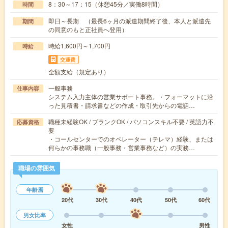
8：30～17：15（休憩45分／実働8時間）
時間
即日～長期 （最長6ヶ月の派遣期間終了後、本人と派遣先
期間
の同意のもと正社員へ登用）
時給1,600円～1,700円
時給
交通費
全額支給（規定あり）
一般事務
仕事内容
システム入力主体の営業サポート事務。・フォーマットに沿
った見積書・請求書などの作成・取引先からの電話…
職種未経験OK / ブランクOK / パソコンスキル不要 / 英語力不
応募資格
要
・コールセンターでのオペレーター（テレマ）経験、または
何らかの事務職（一般事務・営業事務など）の実務…
職場の雰囲気
年齢層
20代
30代
40代
50代
60代
男女比率
女性
男性