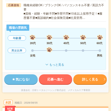
職種未経験OK / ブランクOK / パソコンスキル不要 / 英語力不
応募資格
要
■資格・経験・年齢不問■学歴不問■10名以上採用予定！■履
歴書不要■面談確約■社会保険完備■社員登用…
職場の雰囲気
年齢層
20代
30代
40代
50代
60代
男女比率
女性
男性
もっと見る
気になる!
応募へ進む
詳しく見る
派遣会社
日研トータルソーシング株式会社 メディカルケア事業部
未読
掲載日
2026/08/05
NEW