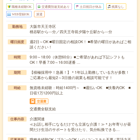
職種未経験OK
交通費別途支給あり
土日祝日が休み
残業なし
WEB登録OK
派遣
大阪市天王寺区
勤務地
桃谷駅から---分／四天王寺前夕陽ケ丘駅から---分
週2日～OK ■曜日固定の相談OK！ ■希望の曜日があればご相
曜日頻度
談ください！
9:00～18:00（休憩60分）■ご希望があれば下記シフトも
時間
OK！早番 7:00～16:00遅番 …
【積極採用中！急募！】＊1年以上勤務している方が多数！
期間
ご応募から最短2～3日後の就業も相談可能です！
無資格未経験：時給1400円～ ■週払いOK ■扶養内OK ■
時給
日収1万1200円以上
交通費
交通費全額支給
介護関連
仕事内容
≪お話し相手になるだけでも立派な介護！≫＊お年寄りが昼
間だけ生活のサポートを受けたり、気分転換できる…
職種未経験OK / ブランクOK / パソコンスキル不要 / 英語力不
応募資格