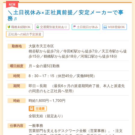
NEW
＼土日祝休み×正社員前提／安定メーカーで事
務♬
職種未経験OK
交通費別途支給あり
土日祝日が休み
WEB登録OK
正社員への紹介予定派遣
大阪市天王寺区
勤務地
桃谷駅から徒歩7分／寺田町駅から徒歩7分／天王寺駅から徒
歩15分／鶴橋駅から徒歩18分／河堀口駅から徒歩18分
月～金の週5日勤務
曜日頻度
8：30～17：15（休憩45分／実働8時間）
時間
即日～長期 （最長6ヶ月の派遣期間終了後、本人と派遣先
期間
の同意のもと正社員へ登用）
時給1,600円～1,700円
時給
交通費
全額支給（規定あり）
一般事務
仕事内容
営業部門を支えるデスクワーク全般（営業事務）。・注文