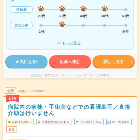
年齢層
20代
30代
40代
50代
60代
男女比率
女性
男性
もっと見る
気になる!
応募へ進む
詳しく見る
派遣会社
株式会社マーキュリー キャリア・サービス事業部
未読
掲載日
2026/08/05
NEW
病院内の病棟・手術室などでの看護助手／直接
介助は行いません
職種未経験OK
交通費別途支給あり
土日祝日が休み
WEB登録OK
派遣