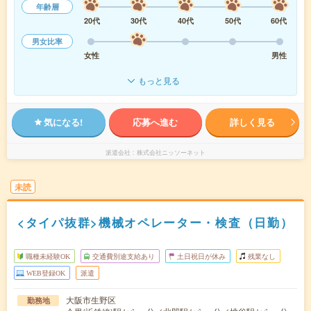
年齢層
20代
30代
40代
50代
60代
男女比率
女性
男性
もっと見る
気になる!
応募へ進む
詳しく見る
派遣会社
株式会社ニッソーネット
未読
<タイパ抜群>機械オペレーター・検査（日勤）
職種未経験OK
交通費別途支給あり
土日祝日が休み
残業なし
WEB登録OK
派遣
大阪市生野区
勤務地