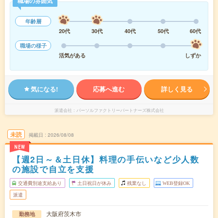
職場の雰囲気
年齢層
20代
30代
40代
50代
60代
職場の様子
活気がある
しずか
気になる!
応募へ進む
詳しく見る
派遣会社
パーソルファクトリーパートナーズ株式会社
未読
掲載日
2026/08/08
NEW
【週2日～＆土日休】料理の手伝いなど少人数
の施設で自立を支援
交通費別途支給あり
土日祝日が休み
残業なし
WEB登録OK
派遣
大阪府茨木市
勤務地