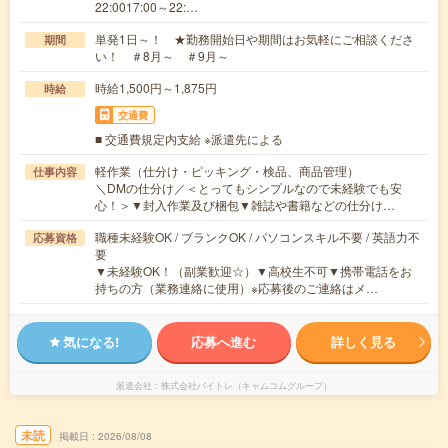
22:0017:00～22:…
単発1日～！ ★勤務開始日や期間はお気軽にご相談くださ
期間
い！ ＃8月～ ＃9月～
時給1,500円～1,875円
時給
交通費
■ 交通費規定内支給 ※派遣先による
軽作業（仕分け・ピッキング・検品、商品管理）
仕事内容
＼DMの仕分け／＜とってもシンプルなので未経験でも安
心！＞▼封入作業及び梱包▼雑誌や書籍などの仕分け…
職種未経験OK / ブランクOK / パソコンスキル不要 / 英語力不
応募資格
要
▼未経験OK！（副業歓迎☆）▼高校生不可▼携帯電話をお
持ちの方（業務連絡に使用）※応募後のご連絡はメ…
気になる!
応募へ進む
詳しく見る
派遣会社
株式会社バイトレ（キャムコムグループ）
未読
掲載日
2026/08/08