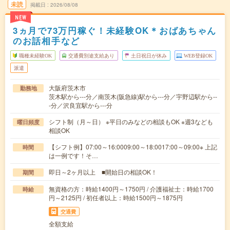
未読
掲載日
2026/08/08
NEW
3ヵ月で73万円稼ぐ！未経験OK＊おばあちゃん
のお話相手など
職種未経験OK
交通費別途支給あり
土日祝日が休み
WEB登録OK
派遣
大阪府茨木市
勤務地
茨木駅から---分／南茨木(阪急線)駅から---分／宇野辺駅から--
-分／沢良宜駅から---分
シフト制（月～日） ※平日のみなどの相談もOK ※週3なども
曜日頻度
相談OK
【シフト例】07:00～16:0009:00～18:0017:00～09:00※ 上記
時間
は一例です！そ…
即日～2ヶ月以上 ■開始日の相談OK！
期間
無資格の方：時給1400円～1750円 / 介護福祉士：時給1700
時給
円～2125円 / 初任者以上：時給1500円～1875円
交通費
全額支給