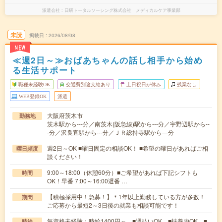
派遣会社
日研トータルソーシング株式会社 メディカルケア事業部
未読
掲載日
2026/08/08
NEW
≪週2日～≫おばあちゃんの話し相手から始め
る生活サポート
職種未経験OK
交通費別途支給あり
土日祝日が休み
残業なし
WEB登録OK
派遣
大阪府茨木市
勤務地
茨木駅から---分／南茨木(阪急線)駅から---分／宇野辺駅から--
-分／沢良宜駅から---分／ＪＲ総持寺駅から---分
週2日～OK ■曜日固定の相談OK！ ■希望の曜日があればご相
曜日頻度
談ください！
9:00～18:00（休憩60分）■ご希望があれば下記シフトも
時間
OK！早番 7:00～16:00遅番 …
【積極採用中！急募！】＊1年以上勤務している方が多数！
期間
ご応募から最短2～3日後の就業も相談可能です！
無資格未経験：時給1400円～ ■週払いOK ■扶養内OK ■
時給