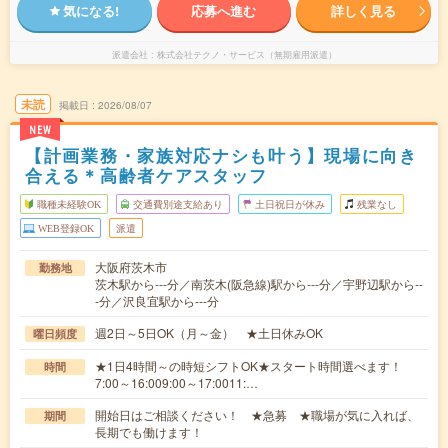
気になる!
応募へ進む
詳しく見る
派遣会社
株式会社テクノ・サービス（無期雇用派遣）
未読
掲載日
2026/08/07
NEW
【計画業務・家族対応ナシも叶う】現場に向き
合える＊高齢者ケアスタッフ
職種未経験OK
交通費別途支給あり
土日祝日が休み
残業なし
WEB登録OK
派遣
大阪府茨木市
勤務地
茨木駅から---分／南茨木(阪急線)駅から---分／宇野辺駅から--
-分／沢良宜駅から---分
週2日～5日OK（月～金） ★土日休みOK
曜日頻度
★1日4時間～の時短シフトOK★スタート時間選べます！
時間
7:00～16:009:00～17:0011:…
開始日はご相談ください！ ★急募 ★職場が気に入れば、
期間
長期でも働けます！