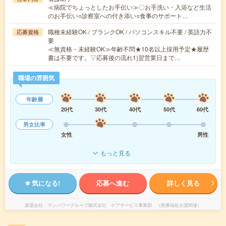
≪病院でちょっとしたお手伝い≫〇お手洗い・入浴など生活
のお手伝い○診察室への付き添い○食事のサポート…
職種未経験OK / ブランクOK / パソコンスキル不要 / 英語力不
応募資格
要
≪無資格・未経験OK≫年齢不問★10名以上採用予定★履歴
書は不要です。▽応募後の流れ1)翌営業日まで…
職場の雰囲気
年齢層
20代
30代
40代
50代
60代
男女比率
女性
男性
もっと見る
気になる!
応募へ進む
詳しく見る
派遣会社
マンパワーグループ株式会社 ケアサービス事業部 （医療福祉介護関連）