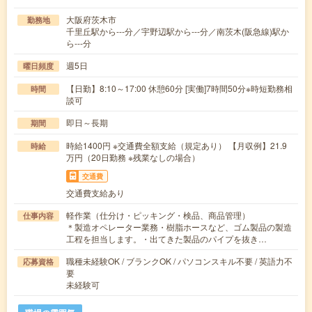
大阪府茨木市
勤務地
千里丘駅から---分／宇野辺駅から---分／南茨木(阪急線)駅か
ら---分
週5日
曜日頻度
【日勤】8:10～17:00 休憩60分 [実働]7時間50分※時短勤務相
時間
談可
即日～長期
期間
時給1400円 ※交通費全額支給（規定あり） 【月収例】21.9
時給
万円（20日勤務 ※残業なしの場合）
交通費
交通費支給あり
軽作業（仕分け・ピッキング・検品、商品管理）
仕事内容
＊製造オペレーター業務・樹脂ホースなど、ゴム製品の製造
工程を担当します。・出てきた製品のパイプを抜き…
職種未経験OK / ブランクOK / パソコンスキル不要 / 英語力不
応募資格
要
未経験可