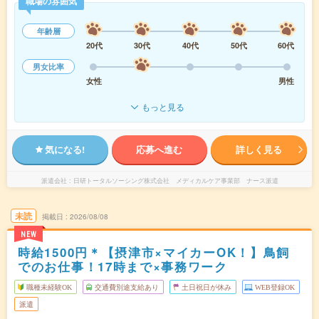
職場の雰囲気
年齢層
20代
30代
40代
50代
60代
男女比率
女性
男性
もっと見る
気になる!
応募へ進む
詳しく見る
派遣会社
日研トータルソーシング株式会社 メディカルケア事業部 ナース派遣
未読
掲載日
2026/08/08
NEW
時給1500円＊【摂津市×マイカーOK！】鳥飼
でのお仕事！17時まで×事務ワーク
職種未経験OK
交通費別途支給あり
土日祝日が休み
WEB登録OK
派遣