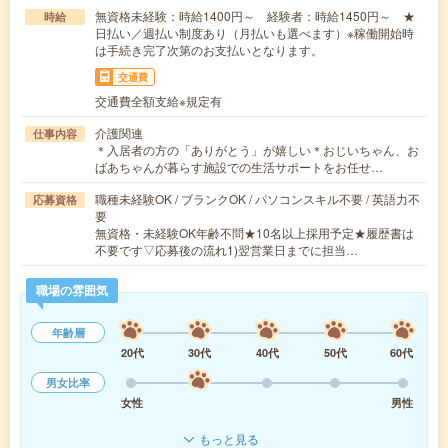
無資格未経験：時給1400円～ 経験者：時給1450円～ ★
時給
日払い／週払い制度あり（月払いも選べます）※稼働開始時
は手続き完了次第のお支払いとなります。
交通費
交通費全額支給※規定有
介護関連
仕事内容
＊入居者の方の「ありがとう」が嬉しい＊おじいちゃん、お
ばあちゃんが暮らす施設での生活サポートをお任せ…
職種未経験OK / ブランクOK / パソコンスキル不要 / 英語力不
応募資格
要
無資格・未経験OK年齢不問★10名以上採用予定★履歴書は
不要です▽応募後の流れ1)翌営業日までに担当…
職場の雰囲気
年齢層
20代
30代
40代
50代
60代
男女比率
女性
男性
もっと見る