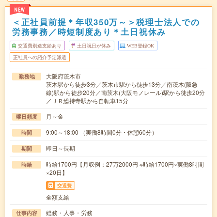
NEW
＜正社員前提＊年収350万～＞税理士法人での
労務事務／時短制度あり＊土日祝休み
交通費別途支給あり
土日祝日が休み
WEB登録OK
正社員への紹介予定派遣
大阪府茨木市
勤務地
茨木駅から徒歩3分／茨木市駅から徒歩13分／南茨木(阪急
線)駅から徒歩20分／南茨木(大阪モノレール)駅から徒歩20分
／ＪＲ総持寺駅から自転車15分
月～金
曜日頻度
9:00～18:00 （実働8時間0分・休憩60分）
時間
即日～長期
期間
時給1700円【月収例：27万2000円 ※時給1700円×実働8時間
時給
×20日】
交通費
全額支給
総務・人事・労務
仕事内容