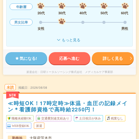
年齢層
20代
30代
40代
50代
60代
男女比率
女性
男性
もっと見る
気になる!
応募へ進む
詳しく見る
派遣会社
日研トータルソーシング株式会社 メディカルケア事業部
未読
掲載日
2026/08/08
NEW
≪時短OK！17時定時≫体温・血圧の記録メイ
ン＊看護師資格で高時給2250円！
職種未経験OK
交通費別途支給あり
土日祝日が休み
残業なし
WEB登録OK
派遣
大阪府茨木市
勤務地