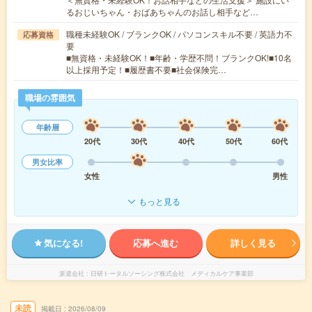
るおじいちゃん・おばあちゃんのお話し相手など…
職種未経験OK / ブランクOK / パソコンスキル不要 / 英語力不
応募資格
要
■無資格・未経験OK！■年齢・学歴不問！ブランクOK!■10名
以上採用予定！■履歴書不要■社会保険完…
職場の雰囲気
年齢層
20代
30代
40代
50代
60代
男女比率
女性
男性
もっと見る
気になる!
応募へ進む
詳しく見る
派遣会社
日研トータルソーシング株式会社 メディカルケア事業部
未読
掲載日
2026/08/09