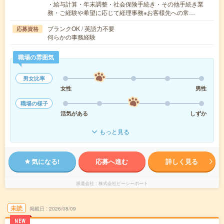
・給与計算・年末調整・社会保険手続き・その他手続き業
務・ご経験や希望に応じて経理事務※お客様先への常…
ブランクOK / 英語力不要
応募資格
何らかの事務経験
職場の雰囲気
男女比率
女性
男性
職場の様子
活気がある
しずか
もっと見る
気になる!
応募へ進む
詳しく見る
派遣会社
株式会社ピーシーポート
未読
掲載日
2026/08/09
NEW