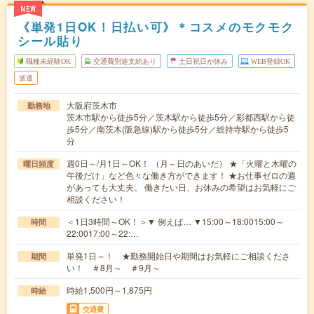
NEW
《単発1日OK！日払い可》＊コスメのモクモク
シール貼り
職種未経験OK
交通費別途支給あり
土日祝日が休み
WEB登録OK
派遣
大阪府茨木市
勤務地
茨木市駅から徒歩5分／茨木駅から徒歩5分／彩都西駅から徒
歩5分／南茨木(阪急線)駅から徒歩5分／総持寺駅から徒歩5
分
週0日～/月1日～OK！ （月～日のあいだ） ★「火曜と木曜の
曜日頻度
午後だけ」など色々な働き方ができます！ ★お仕事ゼロの週
があっても大丈夫。 働きたい日、お休みの希望はお気軽にご
相談ください！
＜1日3時間～OK！＞▼ 例えば… ▼15:00～18:0015:00～
時間
22:0017:00～22:…
単発1日～！ ★勤務開始日や期間はお気軽にご相談くださ
期間
い！ ＃8月～ ＃9月～
時給1,500円～1,875円
時給
交通費