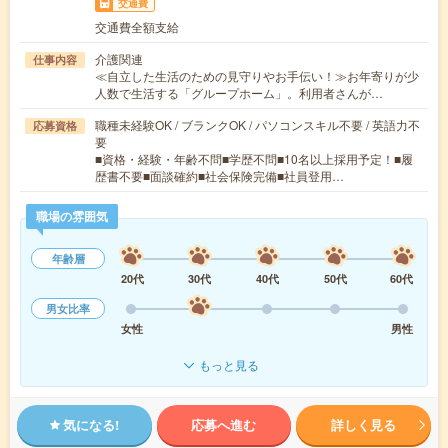
交通費
交通費全額支給
介護関連
仕事内容
≪自立した生活のための見守りやお手伝い！≫お年寄りが少
人数で生活する「グループホーム」。利用者さんが…
職種未経験OK / ブランクOK / パソコンスキル不要 / 英語力不
応募資格
要
■資格・経験・年齢不問■学歴不問■10名以上採用予定！■履
歴書不要■面談確約■社会保険完備■社員登用…
職場の雰囲気
年齢層
20代
30代
40代
50代
60代
男女比率
女性
男性
もっと見る
気になる!
応募へ進む
詳しく見る