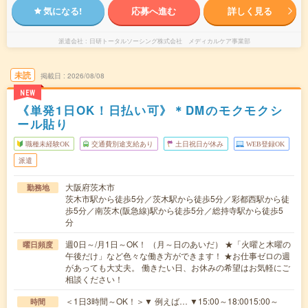
気になる!
応募へ進む
詳しく見る
派遣会社
日研トータルソーシング株式会社 メディカルケア事業部
未読
掲載日
2026/08/08
NEW
《単発1日OK！日払い可》＊DMのモクモクシ
ール貼り
職種未経験OK
交通費別途支給あり
土日祝日が休み
WEB登録OK
派遣
大阪府茨木市
勤務地
茨木市駅から徒歩5分／茨木駅から徒歩5分／彩都西駅から徒
歩5分／南茨木(阪急線)駅から徒歩5分／総持寺駅から徒歩5
分
週0日～/月1日～OK！ （月～日のあいだ） ★「火曜と木曜の
曜日頻度
午後だけ」など色々な働き方ができます！ ★お仕事ゼロの週
があっても大丈夫。 働きたい日、お休みの希望はお気軽にご
相談ください！
＜1日3時間～OK！＞▼ 例えば… ▼15:00～18:0015:00～
時間