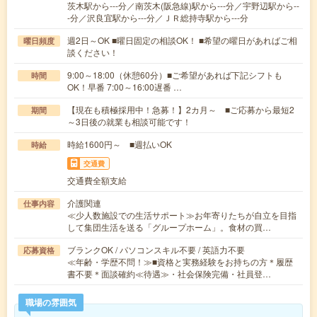
茨木駅から---分／南茨木(阪急線)駅から---分／宇野辺駅から--
-分／沢良宜駅から---分／ＪＲ総持寺駅から---分
週2日～OK ■曜日固定の相談OK！ ■希望の曜日があればご相
曜日頻度
談ください！
9:00～18:00（休憩60分）■ご希望があれば下記シフトも
時間
OK！早番 7:00～16:00遅番 …
【現在も積極採用中！急募！】2カ月～ ■ご応募から最短2
期間
～3日後の就業も相談可能です！
時給1600円～ ■週払いOK
時給
交通費
交通費全額支給
介護関連
仕事内容
≪少人数施設での生活サポート≫お年寄りたちが自立を目指
して集団生活を送る「グループホーム」。食材の買…
ブランクOK / パソコンスキル不要 / 英語力不要
応募資格
≪年齢・学歴不問！≫■資格と実務経験をお持ちの方＊履歴
書不要＊面談確約≪待遇≫・社会保険完備・社員登…
職場の雰囲気