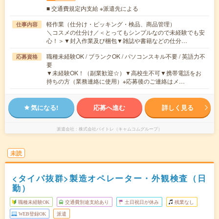
■ 交通費規定内支給 ※派遣先による
軽作業（仕分け・ピッキング・検品、商品管理）
仕事内容
＼コスメの仕分け／＜とってもシンプルなので未経験でも安
心！＞▼封入作業及び梱包▼雑誌や書籍などの仕分…
職種未経験OK / ブランクOK / パソコンスキル不要 / 英語力不
応募資格
要
▼未経験OK！（副業歓迎☆）▼高校生不可▼携帯電話をお
持ちの方（業務連絡に使用）※応募後のご連絡はメ…
気になる!
応募へ進む
詳しく見る
派遣会社
株式会社バイトレ（キャムコムグループ）
未読
<タイパ抜群>製造オペレーター・外観検査（日
勤）
職種未経験OK
交通費別途支給あり
土日祝日が休み
残業なし
WEB登録OK
派遣