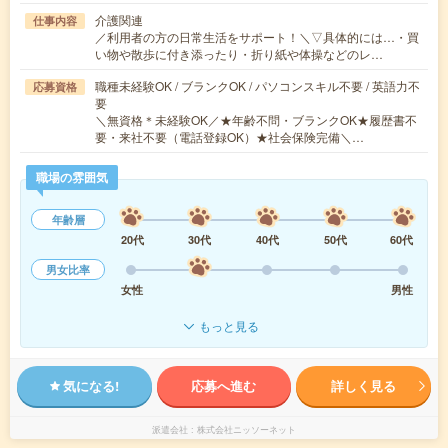
介護関連
仕事内容
／利用者の方の日常生活をサポート！＼▽具体的には…・買
い物や散歩に付き添ったり・折り紙や体操などのレ…
職種未経験OK / ブランクOK / パソコンスキル不要 / 英語力不
応募資格
要
＼無資格＊未経験OK／★年齢不問・ブランクOK★履歴書不
要・来社不要（電話登録OK）★社会保険完備＼…
職場の雰囲気
年齢層
20代
30代
40代
50代
60代
男女比率
女性
男性
もっと見る
気になる!
応募へ進む
詳しく見る
派遣会社
株式会社ニッソーネット