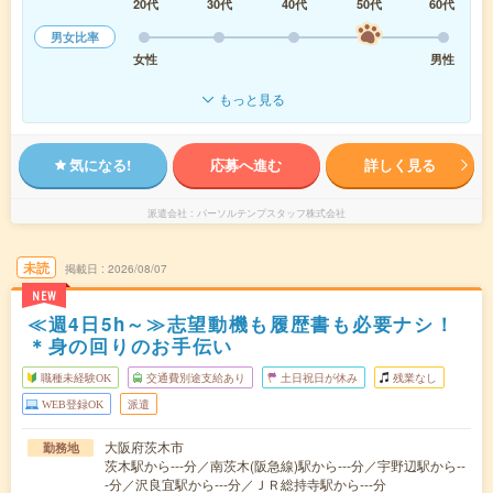
20代
30代
40代
50代
60代
男女比率
女性
男性
もっと見る
気になる!
応募へ進む
詳しく見る
派遣会社
パーソルテンプスタッフ株式会社
未読
掲載日
2026/08/07
NEW
≪週4日5h～≫志望動機も履歴書も必要ナシ！
＊身の回りのお手伝い
職種未経験OK
交通費別途支給あり
土日祝日が休み
残業なし
WEB登録OK
派遣
大阪府茨木市
勤務地
茨木駅から---分／南茨木(阪急線)駅から---分／宇野辺駅から--
-分／沢良宜駅から---分／ＪＲ総持寺駅から---分