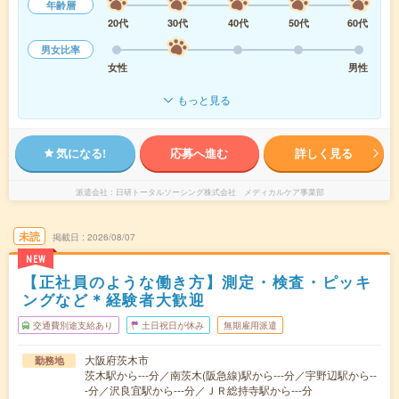
年齢層
20代
30代
40代
50代
60代
男女比率
女性
男性
もっと見る
気になる!
応募へ進む
詳しく見る
派遣会社
日研トータルソーシング株式会社 メディカルケア事業部
未読
掲載日
2026/08/07
NEW
【正社員のような働き方】測定・検査・ピッキ
ングなど＊経験者大歓迎
交通費別途支給あり
土日祝日が休み
無期雇用派遣
大阪府茨木市
勤務地
茨木駅から---分／南茨木(阪急線)駅から---分／宇野辺駅から--
-分／沢良宜駅から---分／ＪＲ総持寺駅から---分