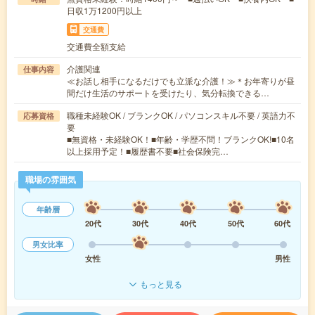
日収1万1200円以上
交通費
交通費全額支給
介護関連
仕事内容
≪お話し相手になるだけでも立派な介護！≫＊お年寄りが昼
間だけ生活のサポートを受けたり、気分転換できる…
職種未経験OK / ブランクOK / パソコンスキル不要 / 英語力不
応募資格
要
■無資格・未経験OK！■年齢・学歴不問！ブランクOK!■10名
以上採用予定！■履歴書不要■社会保険完…
職場の雰囲気
年齢層
20代
30代
40代
50代
60代
男女比率
女性
男性
もっと見る