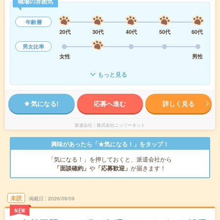
職場の雰囲気
年齢層
20代
30代
40代
50代
60代
男女比率
女性
男性
もっと見る
気になる!
応募へ進む
詳しく見る
派遣会社
株式会社ニッソーネット
興味があったら「★気になる！」をタップ！
「気になる！」を押しておくと、派遣会社から
「面談確約」
や
「応募歓迎」
が届きます！
未読
掲載日
2026/08/09
NEW