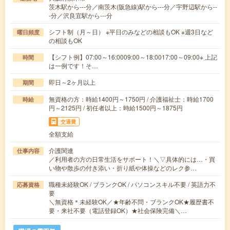
茨木駅から---分／南茨木(阪急線)駅から---分／宇野辺駅から--
-分／沢良宜駅から---分
シフト制（月～日） ※平日のみなどの相談もOK ※週3日など
曜日頻度
の相談もOK
【シフト例】07:00～16:0009:00～18:0017:00～09:00※ 上記
時間
は一例です！そ…
即日～2ヶ月以上
期間
無資格の方：時給1400円～1750円 / 介護福祉士：時給1700
時給
円～2125円 / 初任者以上：時給1500円～1875円
交通費
全額支給
介護関連
仕事内容
／利用者の方の日常生活をサポート！＼▽具体的には…・買
い物や散歩の付き添い・折り紙や体操などのレク参…
職種未経験OK / ブランクOK / パソコンスキル不要 / 英語力不
応募資格
要
＼無資格＊未経験OK／★年齢不問・ブランクOK★履歴書不
要・来社不要（電話登録OK）★社会保険完備＼…