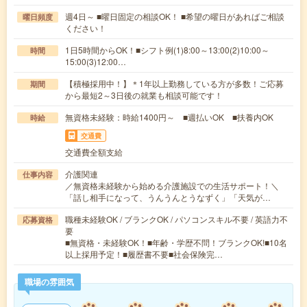
週4日～ ■曜日固定の相談OK！ ■希望の曜日があればご相談
曜日頻度
ください！
1日5時間からOK！■シフト例(1)8:00～13:00(2)10:00～
時間
15:00(3)12:00…
【積極採用中！】＊1年以上勤務している方が多数！ご応募
期間
から最短2～3日後の就業も相談可能です！
無資格未経験：時給1400円～ ■週払いOK ■扶養内OK
時給
交通費
交通費全額支給
介護関連
仕事内容
／無資格未経験から始める介護施設での生活サポート！＼
「話し相手になって、うんうんとうなずく」「天気が…
職種未経験OK / ブランクOK / パソコンスキル不要 / 英語力不
応募資格
要
■無資格・未経験OK！■年齢・学歴不問！ブランクOK!■10名
以上採用予定！■履歴書不要■社会保険完…
職場の雰囲気