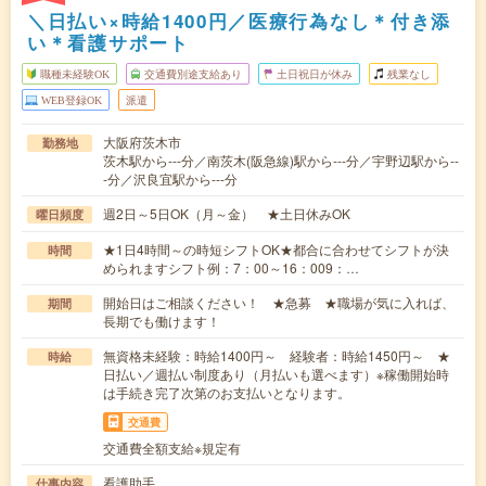
＼日払い×時給1400円／医療行為なし＊付き添
い＊看護サポート
職種未経験OK
交通費別途支給あり
土日祝日が休み
残業なし
WEB登録OK
派遣
大阪府茨木市
勤務地
茨木駅から---分／南茨木(阪急線)駅から---分／宇野辺駅から--
-分／沢良宜駅から---分
週2日～5日OK（月～金） ★土日休みOK
曜日頻度
★1日4時間～の時短シフトOK★都合に合わせてシフトが決
時間
められますシフト例：7：00～16：009：…
開始日はご相談ください！ ★急募 ★職場が気に入れば、
期間
長期でも働けます！
無資格未経験：時給1400円～ 経験者：時給1450円～ ★
時給
日払い／週払い制度あり（月払いも選べます）※稼働開始時
は手続き完了次第のお支払いとなります。
交通費
交通費全額支給※規定有
看護助手
仕事内容