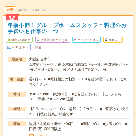
未読
掲載日
2026/08/08
NEW
年齢不問！グループホームスタッフ＊料理のお
手伝いも仕事の一つ
職種未経験OK
交通費別途支給あり
土日祝日が休み
残業なし
WEB登録OK
派遣
大阪府茨木市
勤務地
茨木駅から---分／南茨木(阪急線)駅から---分／宇野辺駅から--
-分／沢良宜駅から---分／ＪＲ総持寺駅から---分
週2日～OK ■曜日固定の相談OK！ ■希望の曜日があればご相
曜日頻度
談ください！
9:00～18:00（休憩60分）■ご希望があれば下記シフトも
時間
OK！早番 7:00～16:00遅番 …
【8月中のスタートOK！急募！】2カ月～ ■ご応募から最短
期間
2～3日後に就業が可能です！
無資格未経験：時給1400円～ ■週払いOK ■扶養内OK ■
時給
日収1万1200円以上