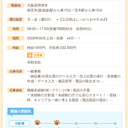
大阪府摂津市
勤務地
南茨木(阪急線)駅から車13分／茨木駅から車15分
月～金（週5日） ※【土日祝はしっかりおやすみ♪】
曜日頻度
08:30～17:00(実働7時間45分 休憩45分)
時間
2026年09月上旬～長期 ※9月～！
期間
時給1500円 月収例 232,500円
時給
交通費
全額支給
一般事務
仕事内容
・納品書/出荷伝票のデータ入力・売上伝票の発行・見積書の
作成・データ入力・備品管理・電話の取次ぎ/カ…
職種未経験OK / ブランクOK / 英語力不要
応募資格
＊未経験の方歓迎＊未経験の方でも安心スタート！・登録
時、キャリアを一緒に考える面談（電話面談の場合）…
職場の雰囲気
年齢層