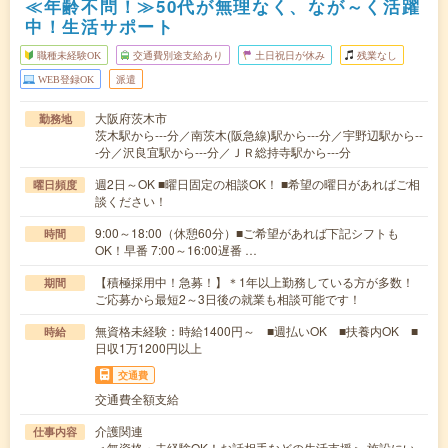
≪年齢不問！≫50代が無理なく、なが～く活躍
中！生活サポート
職種未経験OK
交通費別途支給あり
土日祝日が休み
残業なし
WEB登録OK
派遣
大阪府茨木市
勤務地
茨木駅から---分／南茨木(阪急線)駅から---分／宇野辺駅から--
-分／沢良宜駅から---分／ＪＲ総持寺駅から---分
週2日～OK ■曜日固定の相談OK！ ■希望の曜日があればご相
曜日頻度
談ください！
9:00～18:00（休憩60分）■ご希望があれば下記シフトも
時間
OK！早番 7:00～16:00遅番 …
【積極採用中！急募！】＊1年以上勤務している方が多数！
期間
ご応募から最短2～3日後の就業も相談可能です！
無資格未経験：時給1400円～ ■週払いOK ■扶養内OK ■
時給
日収1万1200円以上
交通費
交通費全額支給
介護関連
仕事内容
＜無資格・未経験OK！お話相手などの生活支援＞ 施設にい