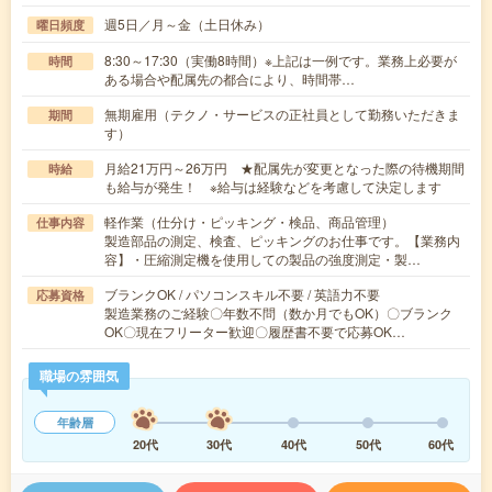
週5日／月～金（土日休み）
曜日頻度
8:30～17:30（実働8時間）※上記は一例です。業務上必要が
時間
ある場合や配属先の都合により、時間帯…
無期雇用（テクノ・サービスの正社員として勤務いただきま
期間
す）
月給21万円～26万円 ★配属先が変更となった際の待機期間
時給
も給与が発生！ ※給与は経験などを考慮して決定します
軽作業（仕分け・ピッキング・検品、商品管理）
仕事内容
製造部品の測定、検査、ピッキングのお仕事です。【業務内
容】・圧縮測定機を使用しての製品の強度測定・製…
ブランクOK / パソコンスキル不要 / 英語力不要
応募資格
製造業務のご経験〇年数不問（数か月でもOK）〇ブランク
OK〇現在フリーター歓迎〇履歴書不要で応募OK…
職場の雰囲気
年齢層
20代
30代
40代
50代
60代