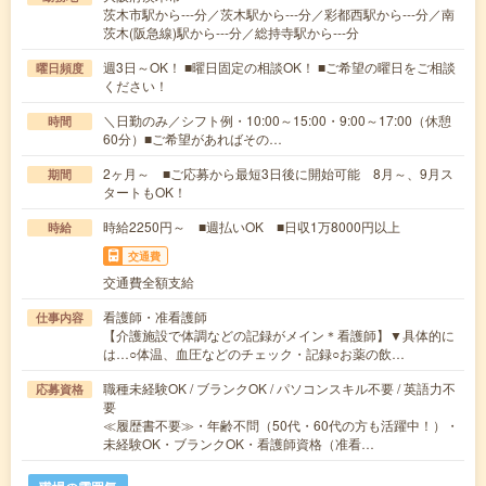
茨木市駅から---分／茨木駅から---分／彩都西駅から---分／南
茨木(阪急線)駅から---分／総持寺駅から---分
週3日～OK！ ■曜日固定の相談OK！ ■ご希望の曜日をご相談
曜日頻度
ください！
＼日勤のみ／シフト例・10:00～15:00・9:00～17:00（休憩
時間
60分）■ご希望があればその…
2ヶ月～ ■ご応募から最短3日後に開始可能 8月～、9月ス
期間
タートもOK！
時給2250円～ ■週払いOK ■日収1万8000円以上
時給
交通費
交通費全額支給
看護師・准看護師
仕事内容
【介護施設で体調などの記録がメイン＊看護師】▼具体的に
は…○体温、血圧などのチェック・記録○お薬の飲…
職種未経験OK / ブランクOK / パソコンスキル不要 / 英語力不
応募資格
要
≪履歴書不要≫・年齢不問（50代・60代の方も活躍中！）・
未経験OK・ブランクOK・看護師資格（准看…