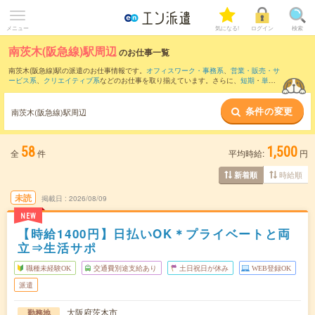
メニュー
気になる!
ログイン
検索
南茨木(阪急線)駅周辺
のお仕事一覧
南茨木(阪急線)駅の派遣のお仕事情報です。
オフィスワーク・事務系
、
営業・販売・サ
ービス系
、
クリエイティブ系
などのお仕事を取り揃えています。さらに、
短期
・
単発
などの期間や、
職種未経験OK
などのこだわり条件で絞り込んでいただけます。
条件の変更
また、
淀屋橋駅
・
大阪駅
・
梅田(地下鉄)駅
・
肥後橋駅
・
大阪梅田(阪急線)駅
など近隣駅
南茨木(阪急線)駅周辺
のお仕事もご確認いただけます。
58
1,500
全
件
平均時給:
円
時給順
新着順
未読
掲載日
2026/08/09
NEW
【時給1400円】日払いOK＊プライベートと両
立⇒生活サポ
職種未経験OK
交通費別途支給あり
土日祝日が休み
WEB登録OK
派遣
大阪府茨木市
勤務地