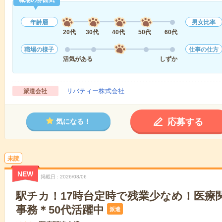
職場の雰囲気
年齢層
男女比率
20代
30代
40代
50代
60代
職場の様子
仕事の仕方
活気がある
しずか
リバティー株式会社
派遣会社
応募する
気になる！
未読
NEW
掲載日
2026/08/06
駅チカ！17時台定時で残業少なめ！医療
事務＊50代活躍中
派遣