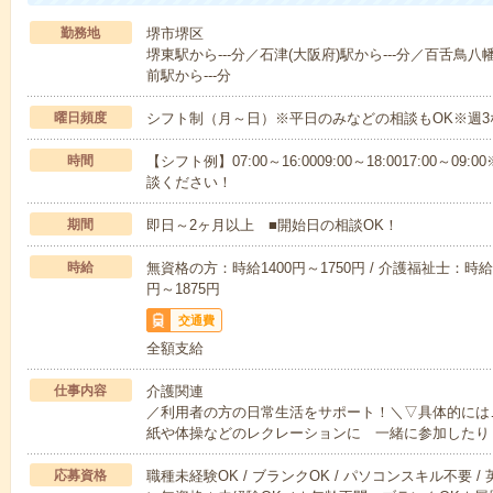
勤務地
堺市堺区
堺東駅から---分／石津(大阪府)駅から---分／百舌鳥八
前駅から---分
曜日頻度
シフト制（月～日）※平日のみなどの相談もOK※週3
時間
【シフト例】07:00～16:0009:00～18:0017:00
談ください！
期間
即日～2ヶ月以上 ■開始日の相談OK！
時給
無資格の方：時給1400円～1750円 / 介護福祉士：時給1
円～1875円
交通費
全額支給
仕事内容
介護関連
／利用者の方の日常生活をサポート！＼▽具体的には
紙や体操などのレクレーションに 一緒に参加したり
応募資格
職種未経験OK / ブランクOK / パソコンスキル不要 /