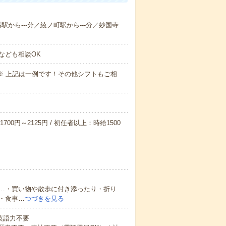
幡駅から---分／綾ノ町駅から---分／妙国寺
なども相談OK
～09:00※ 上記は一例です！その他シフトもご相
700円～2125円 / 初任者以上：時給1500
…・買い物や散歩に付き添ったり・折り
・食事…
つづきを見る
 英語力不要