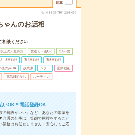
応募
No.NISSONTRK-2SGH25
あちゃんのお話相
ご相談ください
名以上の大量募集
友達と一緒OK
OA不要
2～3日勤務
週4日勤務
週5日勤務
午後のみOK
残業少
シフト
医療福祉
電話対応なし
ルーティン
いOK＊電話登録OK
人数の施設がいい」など、あなたの希望を
▼介護の仕事は、笑顔で挨拶をすること
い業務はお任せしません！安心してご応