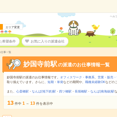
ヘル
エリア変更
た希望条件
お気に入りの派遣会社
の仕事一覧
妙国寺前駅
の派遣のお仕事情報一覧
妙国寺前駅の派遣のお仕事情報です。
オフィスワーク・事務系
、
営業・販売・
取り揃えています。さらに、
短期
・
単発
などの期間や、
職種未経験OK
などの
また、
心斎橋駅
・
なんば(地下鉄)駅
・
四ツ橋駅
・
長堀橋駅
・
なんば(南海線)駅
13
1
13
件中
～
件を表示中