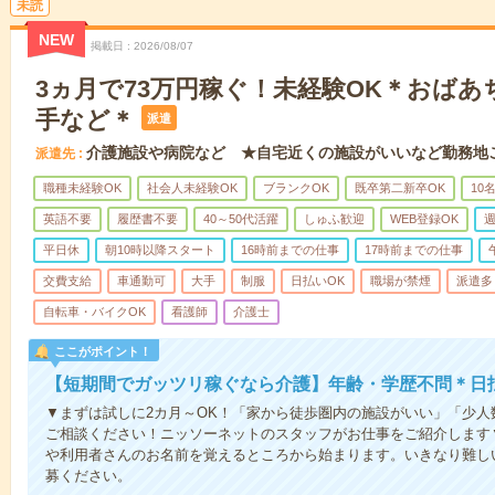
未読
NEW
掲載日
2026/08/07
3ヵ月で73万円稼ぐ！未経験OK＊おば
手など＊
派遣
介護施設や病院など ★自宅近くの施設がいいなど勤務地
派遣先
職種未経験OK
社会人未経験OK
ブランクOK
既卒第二新卒OK
10
英語不要
履歴書不要
40～50代活躍
しゅふ歓迎
WEB登録OK
週
平日休
朝10時以降スタート
16時前までの仕事
17時前までの仕事
交費支給
車通勤可
大手
制服
日払いOK
職場が禁煙
派遣多
自転車・バイクOK
看護師
介護士
ここがポイント！
【短期間でガッツリ稼ぐなら介護】年齢・学歴不問＊日払
▼まずは試しに2カ月～OK！「家から徒歩圏内の施設がいい」「少
ご相談ください！ニッソーネットのスタッフがお仕事をご紹介します
や利用者さんのお名前を覚えるところから始まります。いきなり難し
募ください。