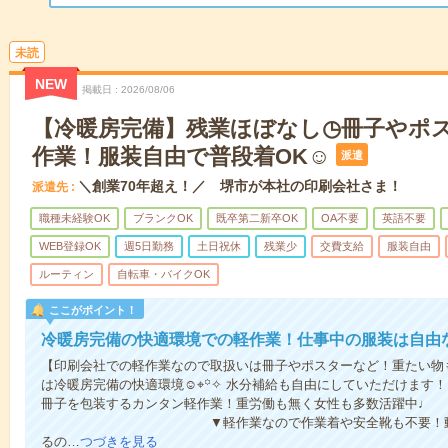
未読
NEW
掲載日
2026/08/06
【冷暖房完備】残業ほぼなし◷冊子やポ
作業！服装自由で普段着OK☺
派遣
＼創業70年超え！／ 堺市が本社の印刷会社さま！
派遣先
職種未経験OK
ブランクOK
既卒第二新卒OK
OA不要
英語不要
WEB登録OK
週5日勤務
土日祝休
残業少
交費支給
服装自由
ルーティン
自転車・バイクOK
ここがポイント！
冷暖房完備の快適環境での軽作業！仕事中の服装は自由
【印刷会社での軽作業なので取扱いは冊子やポスターなど！重たい物
は冷暖房完備の快適環境☺⌖꙳✧ 水分補給も自由にしていただけます
冊子を包装するカンタン軽作業！重労働も
▼軽作業なので作業着や安全靴も不要！動きやすい
るの…
つづきを見る