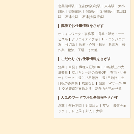
恵美須町駅
住吉(大阪府)駅
東湊駅
大小
路駅
御陵前駅
宿院駅
寺地町駅
花田口
駅
石津北駅
石津(大阪府)駅
職種でお仕事情報をさがす
オフィスワーク・事務系
営業・販売・サー
ビス系
クリエイティブ系
IT・エンジニア
系
技術系
医療・介護・福祉・教育系
軽
作業・物流・工場・その他
こだわりでお仕事情報をさがす
短期
単発
職種未経験OK
10名以上の大
量募集
友だちと一緒の応募OK
在宅・リモ
ートワーク
週2～3日勤務
週4日勤務
土
日祝のみ勤務
残業なし
副業・WワークOK
交通費別途支給あり
語学力が活かせる
人気のワードでお仕事情報をさがす
急募
年齢不問
財団法人
英語
書類チェ
ック
テレビ局
封入
大学