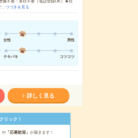
歴書不要・来社不要（電話登録OK）★社
で…
つづきを見る
女性
男性
テキパキ
コツコツ
詳しく見る
クリック！
」
や
「応募歓迎」
が届きます！