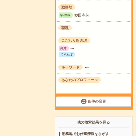
勤務地
妙国寺前
駅/路線
職種
---
こだわりINDEX
---
絶対
---
できれば
キーワード
---
あなたのプロフィール
---
条件の変更
他の検索結果を見る
勤務地でお仕事情報をさがす