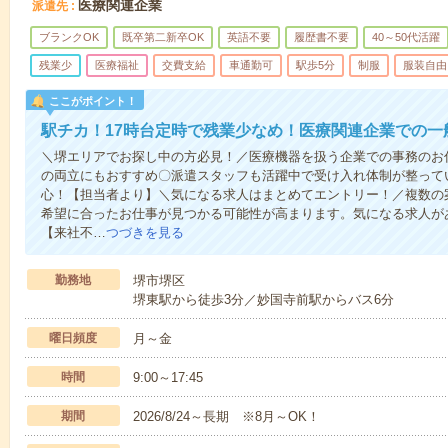
医療関連企業
派遣先
ブランクOK
既卒第二新卒OK
英語不要
履歴書不要
40～50代活躍
残業少
医療福祉
交費支給
車通勤可
駅歩5分
制服
服装自由
ここがポイント！
駅チカ！17時台定時で残業少なめ！医療関連企業での一
＼堺エリアでお探し中の方必見！／医療機器を扱う企業での事務のお
の両立にもおすすめ〇派遣スタッフも活躍中で受け入れ体制が整って
心！【担当者より】＼気になる求人はまとめてエントリー！／複数の
希望に合ったお仕事が見つかる可能性が高まります。気になる求人が
【来社不…
つづきを見る
勤務地
堺市堺区
堺東駅から徒歩3分／妙国寺前駅からバス6分
曜日頻度
月～金
時間
9:00～17:45
期間
2026/8/24～長期 ※8月～OK！