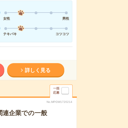
女性
男性
テキパキ
コツコツ
詳しく見る
一括
応募
No.MPGW1720214
関連企業での一般