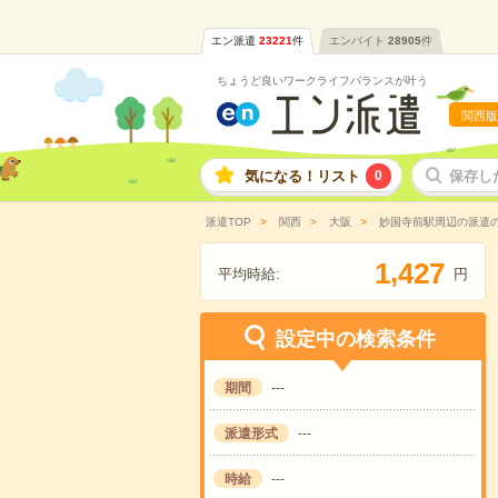
エン派遣
23221
件
エンバイト
28905
件
ちょうど良いワークライフバランスが叶う
関西版
気になる！リスト
0
保存し
派遣TOP
関西
大阪
妙国寺前駅周辺の派遣
,
1
4
2
7
平均時給:
円
設定中の検索条件
期間
---
派遣形式
---
時給
---