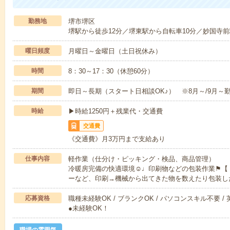
勤務地
堺市堺区
堺駅から徒歩12分／堺東駅から自転車10分／妙国寺前
曜日頻度
月曜日～金曜日（土日祝休み）
時間
8：30～17：30（休憩60分）
期間
即日～長期（スタート日相談OK♪） ※8月～/9月～
時給
▶時給1250円＋残業代・交通費
交通費
《交通費》月3万円まで支給あり
仕事内容
軽作業（仕分け・ピッキング・検品、商品管理）
冷暖房完備の快適環境☺♩印刷物などの包装作業⚑【
ーなど、印刷→機械から出てきた物を数えたり包装し
応募資格
職種未経験OK / ブランクOK / パソコンスキル不要 /
●未経験OK！