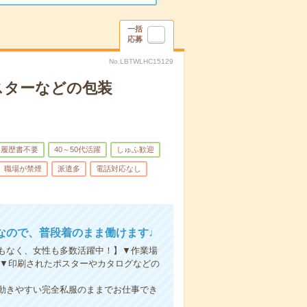
一括
応募
No.LBTWLHC15129
スターなどの包装
履歴書不要
40～50代活躍
しゅふ歓迎
職場が禁煙
派遣多
電話対応なし
なので、普段着のまま働けます♩
もなく、女性も多数活躍中！】▼作業場
！▼印刷されたポスターやカタログなどの
無く女性も多数活躍中♩
完全私服のままでお仕事でき