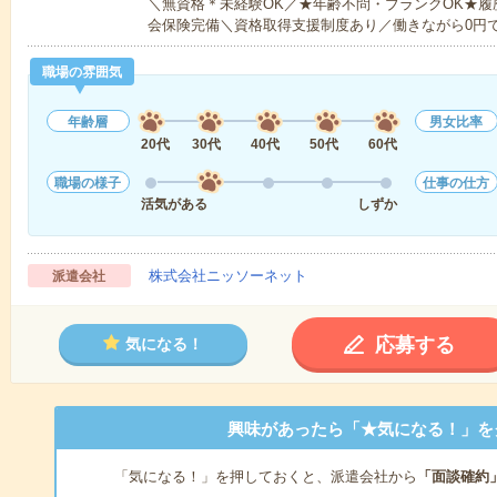
＼無資格＊未経験OK／★年齢不問・ブランクOK★履
会保険完備＼資格取得支援制度あり／働きながら0円
職場の雰囲気
年齢層
男女比率
20代
30代
40代
50代
60代
職場の様子
仕事の仕方
活気がある
しずか
株式会社ニッソーネット
派遣会社
応募する
気になる！
興味があったら「★気になる！」を
「気になる！」を押しておくと、派遣会社から
「面談確約